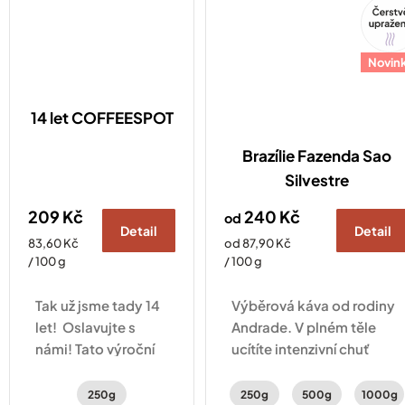
Tip
Novin
14 let COFFEESPOT
Brazílie Fazenda Sao
Silvestre
209 Kč
240 Kč
od
Detail
Detail
Měrná
Měrná
83,60 Kč
od 87,90 Kč
cena:
cena:
/ 100 g
/ 100 g
Tak už jsme tady 14
Výběrová káva od rodiny
let! Oslavujte s
Andrade. V plném těle
námi! Tato výroční
ucítíte intenzivní chuť
směs kávy vás
karamelu, perníku a
zavede na cestu po
lískových oříšků.
250g
250g
500g
1000g