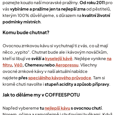
poznejte kouzlo naší moravské pražírny.
k
Od roku 2011
pro
y
vás
v
ybíráme a pražíme jen ta nejlepší zrna
od pěstitelů,
v
kterým 100% důvěřujeme, s důrazem na
kvalitní životní
ý
podmínky místních
.
p
i
s
Komu bude chutnat?
u
Ovocnou zrnkovou kávu si vychutnají ti z vás, co už mají
něco „vypito". Chutnat bude ale i kávovým nováčkům,
kteří si libují ve
svěží a
kyselejší kávě
.
Nejlépe vynikne
na
filtru
,
V60
, Chemexu nebo
Aeropressu
.
Všechny
ovocné zrnkové kávy v naší aktuální nabídce
najdete
přes
speciálního kávového průvodce
. Tam si
kromě chuti navolíte i
stupeň acidity a způsob přípravy
.
Jak to děláme my v COFFEESPOTU
Napřed vybereme
tu
nejlepší kávu
s ovocnou chutí
.
Nosem, očima a samozřejmě i chuťovými buňkami. Když