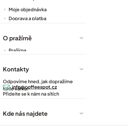
Moje objednávka
Doprava a platba
Káva do kanceláře
Zakázková výroba
O pražírně
Obchodní podmínky
Pražírna
Ochrana osobních údajů
Cesty za kávou
Prodejny
Kontakty
Časté dotazy
Odpovíme hned, jak dopražíme
Kávový slovník
info@coffeespot.cz
tuhle várku!
Přidejte se k nám na sítích
Napsali o nás
Blog
Kde nás najdete
Kontakty