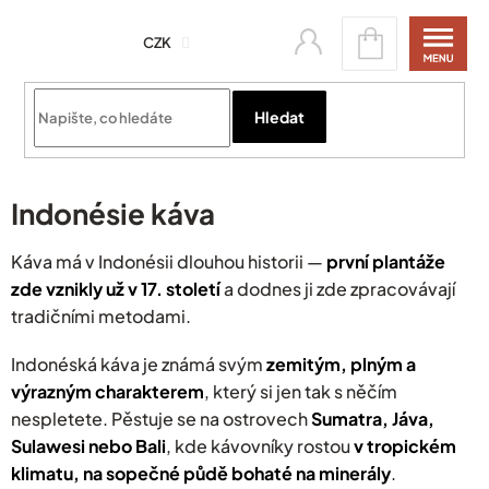
Přejít
Nákupní
na
CZK
košík
obsah
Přihlásit se
Hledat
Indonésie káva
Káva má v Indonésii dlouhou historii —
první plantáže
zde vznikly už v 17. století
a dodnes ji zde zpracovávají
tradičními metodami.
Indonéská káva je známá svým
zemitým, plným a
výrazným charakterem
, který si jen tak s něčím
nespletete. Pěstuje se na ostrovech
Sumatra, Jáva,
Sulawesi nebo Bali
, kde kávovníky rostou
v tropickém
klimatu, na sopečné půdě bohaté na minerály
.