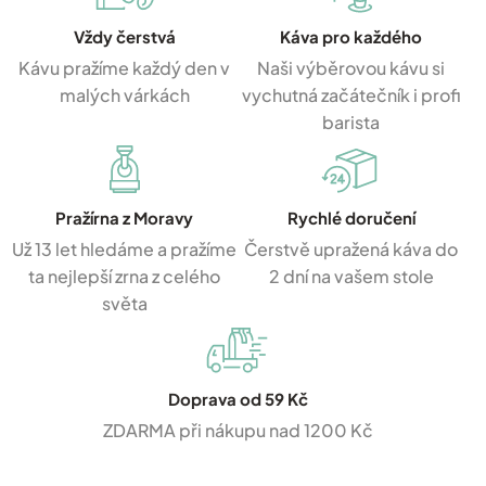
Vždy čerstvá
Káva pro každého
Kávu pražíme každý den v
Naši výběrovou kávu si
malých várkách
vychutná začátečník i profi
barista
Pražírna z Moravy
Rychlé doručení
Už 13 let hledáme a pražíme
Čerstvě upražená káva do
ta nejlepší zrna z celého
2 dní na vašem stole
světa
Doprava od 59 Kč
ZDARMA při nákupu nad 1200 Kč
Z