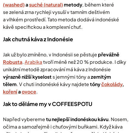
(washed)
a
suché (natural)
metody
, během které
se
zelená zrna rychleji vysuší v tamním deštivém
a vlhkém prostředí. Tato metoda dodává indonéské
kávě specifickou a komplexní chuť.
Jak chutná káva z Indonésie
Jak už bylo zmíněno, v Indonésii se pěstuje
převážně
Robusta
.
Arabika
tvoří méně než 20 % produkce. I díky
unikátní metodě zpracování má káva z Indonésie
výrazně nižší kyselost
s jemnými tóny a
zemitým
tělem
. V chuti indonéské kávy najdete
tóny
čokolády
,
koření
a
ovoce
.
Jak to děláme my v COFFEESPOTU
Napřed vybereme
tu nejlepší indonéskou kávu
. Nosem,
očima a samozřejmě i chuťovými buňkami. Když káva