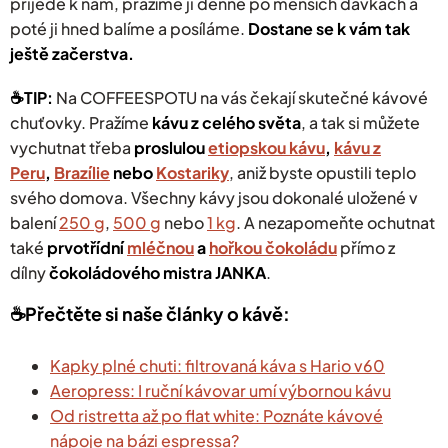
přijede k nám, pražíme ji denně po menších dávkách a
poté ji hned balíme a posíláme.
Dostane se k vám tak
ještě začerstva.
☕️TIP:
Na COFFEESPOTU na vás čekají
skutečné kávové
chuťovky. Pražíme
kávu z celého světa
, a tak si můžete
vychutnat třeba
proslulou
etiopskou kávu
,
kávu z
Peru
,
Brazílie
nebo
Kostariky
, aniž byste opustili teplo
svého domova. Všechny kávy jsou dokonalé uložené v
balení
250 g
,
500 g
nebo
1 kg
.
A nezapomeňte ochutnat
také
prvotřídní
mléčnou
a
hořkou čokoládu
přímo z
dílny
čokoládového mistra JANKA
.
☕️Přečtěte si naše články o kávě:
Kapky plné chuti: filtrovaná káva s Hario v60
Aeropress: I ruční kávovar umí výbornou kávu
Od ristretta až po flat white: Poznáte kávové
nápoje na bázi espressa?