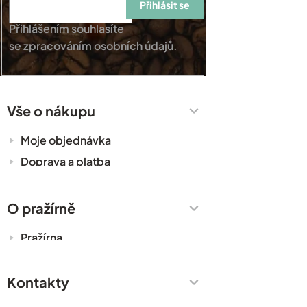
Přihlásit se
Přihlášením souhlasíte
se
zpracováním osobních údajů
.
Vše o nákupu
Moje objednávka
Doprava a platba
Káva do kanceláře
Zakázková výroba
O pražírně
Obchodní podmínky
Pražírna
Ochrana osobních údajů
Cesty za kávou
Prodejny
Kontakty
Časté dotazy