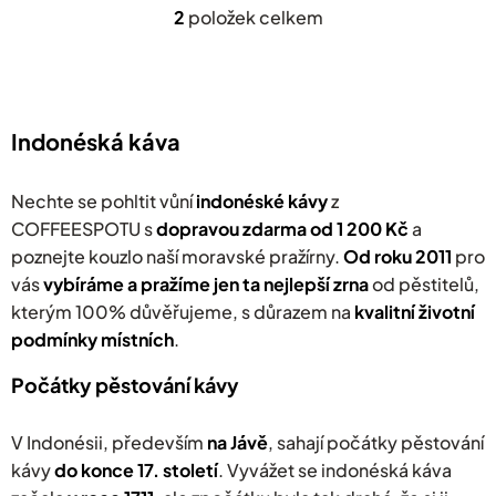
Indonésii.
a washed . Šálek
2
položek celkem
O
kávy s chutí
v
šťavnatého kiwi,
l
hrozinek a
á
d
třtinového cukru.
a
Indonéská káva
c
í
p
Nechte se pohltit vůní
indonéské kávy
z
r
COFFEESPOTU s
dopravou zdarma od 1 200 Kč
a
v
poznejte kouzlo naší moravské pražírny.
k
Od roku 2011
pro
y
vás
v
ybíráme a pražíme jen ta nejlepší zrna
od pěstitelů,
v
kterým 100% důvěřujeme, s důrazem na
kvalitní životní
ý
podmínky místních
.
p
i
s
Počátky pěstování kávy
u
V Indonésii, především
na Jávě
, sahají počátky pěstování
kávy
do konce 17. století
. Vyvážet se indonéská káva