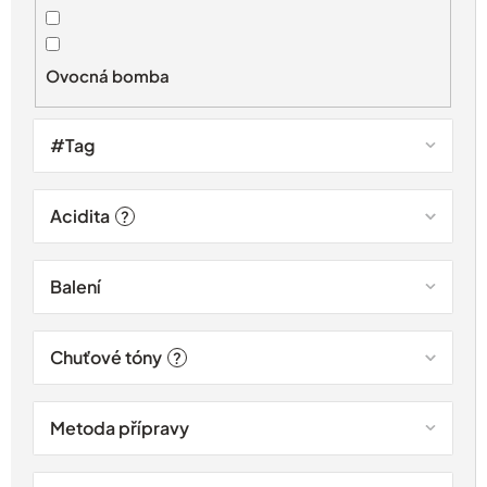
u
k
t
Ovocná bomba
ů
#Tag
Acidita
?
Balení
Chuťové tóny
?
Metoda přípravy