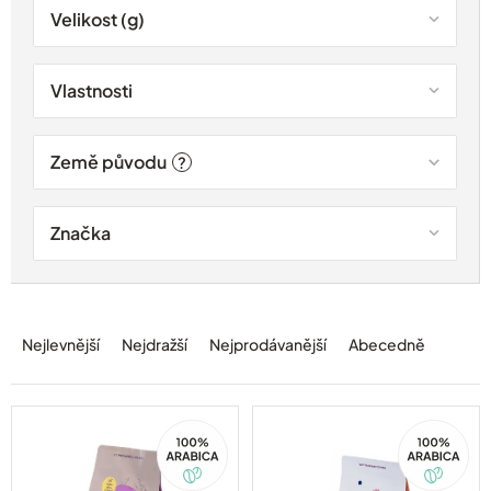
Velikost (g)
Vlastnosti
Země původu
?
Značka
Ř
a
Nejlevnější
Nejdražší
Nejprodávanější
Abecedně
z
e
n
í
100%
100%
Arabica
Arabica
p
r