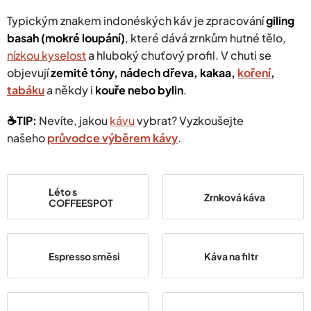
Typickým znakem indonéských káv je zpracování
giling
basah (mokré loupání)
, které dává zrnkům hutné tělo,
nízkou kyselost
a hluboký chuťový profil. V chuti se
objevují
zemité tóny, nádech dřeva, kakaa,
koření
,
tabáku
a někdy i
kouře nebo bylin
.
☕️TIP:
Nevíte, jakou
kávu
vybrat? Vyzkoušejte
našeho
průvodce výběrem kávy
.
Léto s
Zrnková káva
COFFEESPOT
Espresso směsi
Káva na filtr