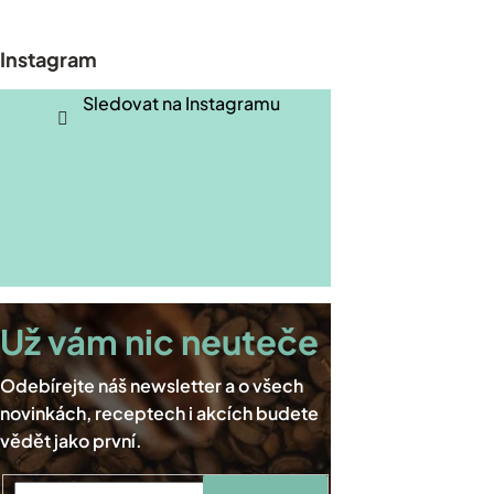
á
p
Instagram
a
t
Sledovat na Instagramu
í