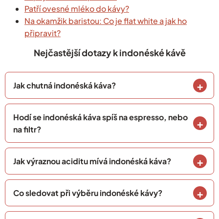
Patří ovesné mléko do kávy?
Na okamžik baristou: Co je flat white a jak ho
připravit?
Nejčastější dotazy k indonéské kávě
Jak chutná indonéská káva?
Hodí se indonéská káva spíš na espresso, nebo
na filtr?
Jak výraznou aciditu mívá indonéská káva?
Co sledovat při výběru indonéské kávy?