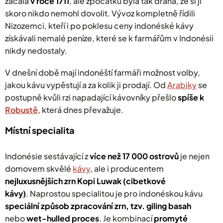
začala
v roce 1711
, ale zpočátku byla tak drahá, že si ji
skoro nikdo nemohl dovolit. Vývoz kompletně řídili
Nizozemci, kteří i po poklesu ceny indonéské kávy
získávali nemalé peníze, které se k farmářům v Indonésii
nikdy nedostaly.
V dnešní době mají indonéští farmáři možnost volby,
jakou kávu vypěstují a za kolik ji prodají. Od
Arabiky
se
postupně kvůli rzi napadající kávovníky přešlo
spíše k
Robustě
, která dnes převažuje.
Místní specialita
Indonésie sestávající z
více než 17 000 ostrovů
je nejen
domovem skvělé
kávy
, ale i producentem
nejluxusnějších zrn
Kopi Luwak (cibetkové
kávy)
. Naprostou specialitou je pro indonéskou kávu
speciální způsob zpracování zrn, tzv.
giling basah
nebo
wet-hulled proces
.
Je kombinací
promyté