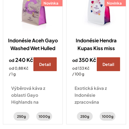
o
Novinka
Novinka
d
u
k
t
ů
Indonésie Aceh Gayo
Indonésie Hendra
Washed Wet Hulled
Kupas Kiss miss
240 Kč
350 Kč
od
od
Detail
Detail
Měrná
Měrná
od 0,88 Kč
od 133 Kč
cena:
cena:
/ 1 g
/ 100 g
Výběrová káva z
Exotická káva z
oblasti Gayo
Indonésie
Highlands na
zpracována
Sumatře, osobně
experimentálním
vybraná naším
hybridním
250g
1000g
250g
1000g
pražičem přímo v
zpracováním natural