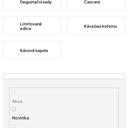
Degustační sady
Cascara
Limitované
Káva bez kofeinu
edice
Kávové kapsle
V
ý
p
i
s
Akce
p
r
Novinka
o
d