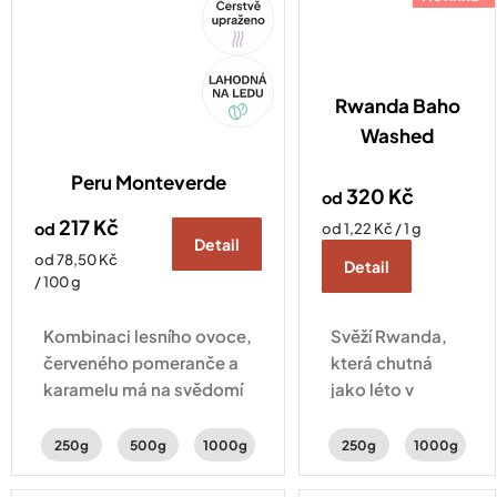
Akce
Rwanda Baho
Washed
Peru Monteverde
320 Kč
od
217 Kč
od
Měrná
od 1,22 Kč / 1 g
Detail
cena:
Měrná
od 78,50 Kč
Detail
cena:
/ 100 g
Kombinaci lesního ovoce,
Svěží Rwanda,
červeného pomeranče a
která chutná
karamelu má na svědomí
jako léto v
Alfonso Tejada.
šálku. Potkává
Odborník, od kterého se
se v ní šťavnatá
250g
500g
1000g
250g
1000g
učí všichni místní farmáři.
broskev,
pomeranč a