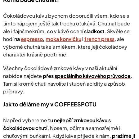
u
Čokoládovou kávu bychom doporučili všem, kdo se s
tímto nápojem ještě tak trochu oťukává. Chutnat bude
ale i fajnšmekrům, co v kávě ocení
sladkost
. Skvěle se
hodí
na
espresso
,
moka konvičku
i
french press
, ale
výborně chutná také s mlékem, které její čokoládový
charakter krásně podtrhne.
Všechny čokoládové zrnkové kávy v naší aktuální
nabídce najdete
přes
speciálního kávového průvodce
.
Tam si kromě chuti navolíte i stupeň acidity a způsob
přípravy.
Jak to děláme my v COFFEESPOTU
Napřed vybereme
tu nejlepší zrnkovou kávu s
čokoládovou chutí
. Nosem, očima a samozřejmě i
chuťovými buňkami. Když káva přijede k nám,
pražíme ji