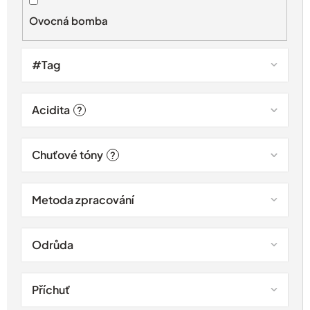
t
Ovocná bomba
ů
#Tag
Acidita
?
Chuťové tóny
?
Metoda zpracování
Odrůda
Příchuť