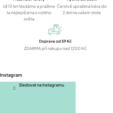
Už 13 let hledáme a pražíme
Čerstvě upražená káva do
ta nejlepší zrna z celého
2 dní na vašem stole
světa
Doprava od 59 Kč
ZDARMA při nákupu nad 1200 Kč
Z
á
p
Instagram
a
t
Sledovat na Instagramu
í