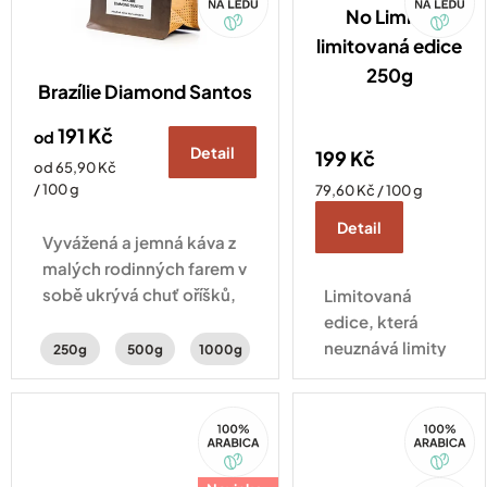
No Limit -
limitovaná edice
250g
Brazílie Diamond Santos
191 Kč
od
Detail
199 Kč
Měrná
od 65,90 Kč
cena:
/ 100 g
Měrná
79,60 Kč / 100 g
cena:
Detail
Vyvážená a jemná káva z
malých rodinných farem v
sobě ukrývá chuť oříšků,
Limitovaná
čokolády a sušeného
edice, která
ovoce.
neuznává limity
250g
500g
1000g
s chutí čokolády
a tóny lískových
100%
100%
oříšků.
Arabica
Arabica