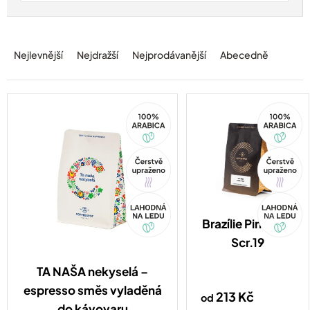
Ř
a
Nejlevnější
Nejdražší
Nejprodávanější
Abecedně
z
e
n
í
100%
100%
Arabica
Arabica
p
r
o
Tip
Tip
d
u
Akce
Akce
k
t
Brazílie Pink Star
ů
Scr.19
TA NAŠA nekyselá –
espresso směs vyladěná
213 Kč
od
do kávovaru