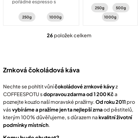
pořádné espresso s
ovoci, oříšcích s
250g
500g
chutí hořké čokolády,
čokoládovým
zemitosti a
250g
1000g
1000g
tělem.
jemným kouřovým
nádechem.
26
položek celkem
O
v
l
á
d
a
Zrnková čokoládová káva
c
í
p
Nechte se pohltit vůní
čokoládové zrnkové kávy
z
r
COFFEESPOTU s
dopravou zdarma od 1 200 Kč
a
v
poznejte kouzlo naší moravské pražírny.
k
Od roku 2011
pro
y
vás
v
ybíráme a pražíme jen ta nejlepší zrna
od pěstitelů,
v
kterým 100% důvěřujeme, s důrazem na
kvalitní životní
ý
podmínky místních
.
p
i
s
Komu bude chutnat?