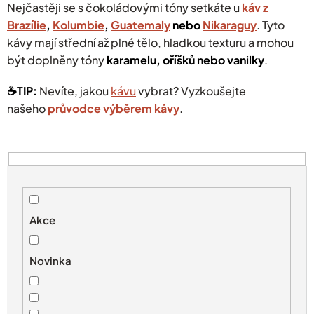
Nejčastěji se s čokoládovými tóny setkáte u
káv z
Brazílie
,
Kolumbie
,
Guatemaly
nebo
Nikaraguy
. Tyto
kávy mají střední až plné tělo, hladkou texturu a mohou
být doplněny tóny
karamelu, oříšků nebo vanilky
.
☕️TIP:
Nevíte, jakou
kávu
vybrat? Vyzkoušejte
našeho
průvodce výběrem kávy
.
V
ý
p
i
s
Akce
p
r
Novinka
o
d
u
k