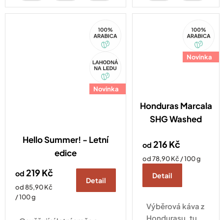
čokolády a
koření.
100%
100%
Arabica
Arabica
Akce
Novinka
Novinka
Honduras Marcala
SHG Washed
Hello Summer! - Letní
216 Kč
od
edice
Měrná
od 78,90 Kč / 100 g
cena:
219 Kč
od
Detail
Detail
Měrná
od 85,90 Kč
cena:
/ 100 g
Výběrová káva z
Hondurasu, tu