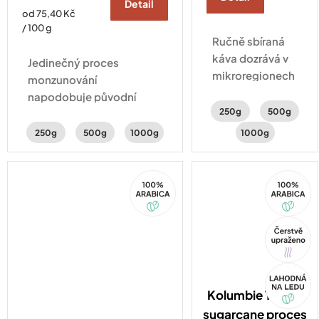
Detail
Měrná
od 75,40 Kč
cena:
/ 100 g
Ručně sbíraná
káva dozrává v
Jedinečný proces
mikroregionech
monzunování
Karnataky.
napodobuje původní
Vybírá se jen ta
250g
500g
přepravu kávy na
nejlepší –
plachetnicích. A hlavně jí
250g
500g
1000g
1000g
výsledkem je
dodává zemitou,
jemná chuť
kořeněnou chuť plnou
mléčné
100%
100%
hořké čokolády a mandlí.
Arabica
Arabica
čokolády s
minimální
Tip
kyselosti.
Akce
Kolumbie Tolima
sugarcane proces