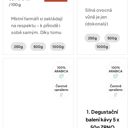
cena:
/ 100 g
Silná ovocná
vůně je jen
Místní farmáři si zakládají
(dokonalý)
na respektu – k přírodě i
začátek. Po
sobě samým. Díky tomu
napití ucítíte
250g
500g
vzniká káva s tóny
švestky
cukrovinek, mléčné
250g
500g
1000g
1000g
s čokoládou a
čokolády
lahodnou
a lískooříškovou hořkostí.
smetanovou
100%
100%
Arabica
Arabica
chuť, které
uzavírají vinné
Tip
Tip
tóny.
1. Degustační
balení kávy 5 x
50g ZRNO