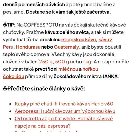
denně po menších dávkách
a poté ji hned balíme a
posíláme.
Dostane se k vám tak ještě začerstva.
☕️TIP:
Na COFFEESPOTU na vás čekají
skutečné kávové
chuťovky. Pražíme
kávu z celého světa
, a tak si můžete
vychutnat třeba
proslulou
etiopskou kávu
,
kávu z
Peru
,
Hondurasu
nebo
Guatemaly
, aniž byste opustili
teplo svého domova. Všechny kávy jsou dokonalé
uložené v balení
250 g
,
500 g
nebo
1 kg
.
A nezapomeňte
ochutnat také
prvotřídní
mléčnou
a
hořkou
čokoládu
přímo z dílny
čokoládového mistra JANKA
.
☕️Přečtěte si naše články o kávě:
Kapky plné chuti: filtrovaná káva s Hario v60
Aeropress: I ruční kávovar umí výbornou kávu
Od ristretta až po flat white: Poznáte kávové
nápoje na bázi espressa?