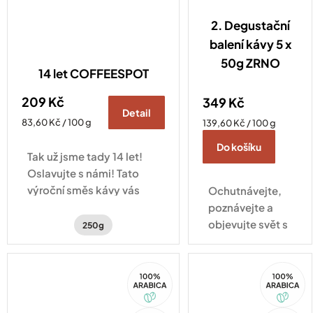
2. Degustační
balení kávy 5 x
50g ZRNO
14 let COFFEESPOT
209 Kč
349 Kč
Detail
Měrná
83,60 Kč / 100 g
Měrná
139,60 Kč / 100 g
cena:
cena:
Do košíku
Tak už jsme tady 14 let!
Oslavujte s námi! Tato
výroční směs kávy vás
Ochutnávejte,
zavede na cestu po
poznávejte a
kávových plantážích
objevujte svět s
250g
Hondurasu a Brazílie.
našimi kávami.
Ideální volba,
100%
100%
když se
Arabica
Arabica
nemůžete
rozhodnout!