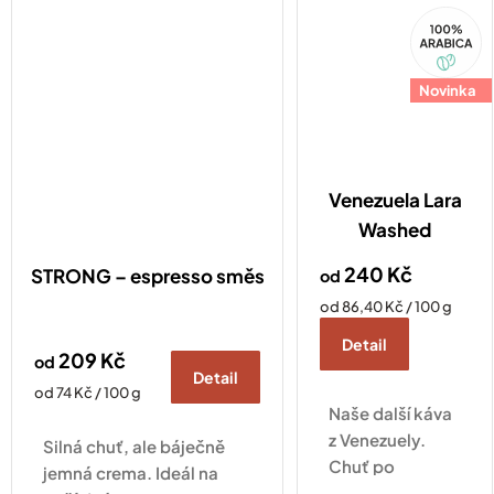
100%
jemný karamel.
Arabica
Novinka
Venezuela Lara
Washed
240 Kč
STRONG – espresso směs
od
Měrná
od 86,40 Kč / 100 g
cena:
Detail
209 Kč
od
Detail
Měrná
od 74 Kč / 100 g
Naše další káva
cena:
z Venezuely.
Silná chuť, ale báječně
Chuť po
jemná crema. Ideál na
bobulovitém