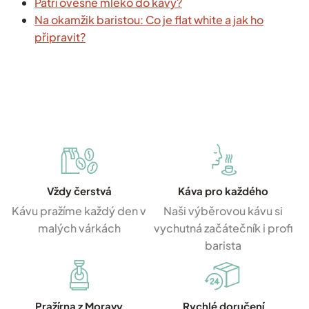
Patří ovesné mléko do kávy?
Na okamžik baristou: Co je flat white a jak ho
připravit?
Vždy čerstvá
Káva pro každého
Kávu pražíme každý den v
Naši výběrovou kávu si
malých várkách
vychutná začátečník i profi
barista
Pražírna z Moravy
Rychlé doručení