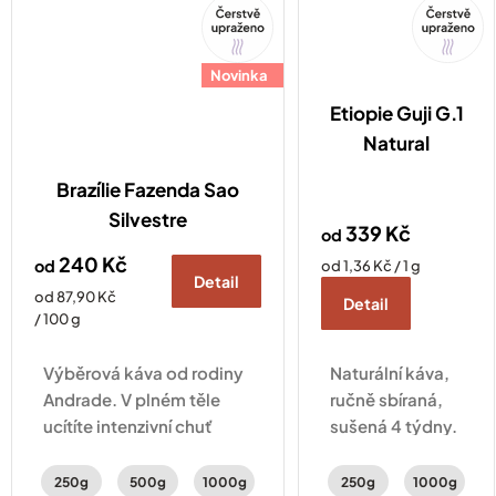
Tip
Tip
Novinka
Etiopie Guji G.1
Natural
Brazílie Fazenda Sao
Silvestre
339 Kč
od
240 Kč
od
Měrná
od 1,36 Kč / 1 g
Detail
cena:
Měrná
od 87,90 Kč
Detail
cena:
/ 100 g
Výběrová káva od rodiny
Naturální káva,
Andrade. V plném těle
ručně sbíraná,
ucítíte intenzivní chuť
sušená 4 týdny.
karamelu, perníku a
Vyvážená chuť
lískových oříšků.
citrusů,
250g
500g
1000g
250g
1000g