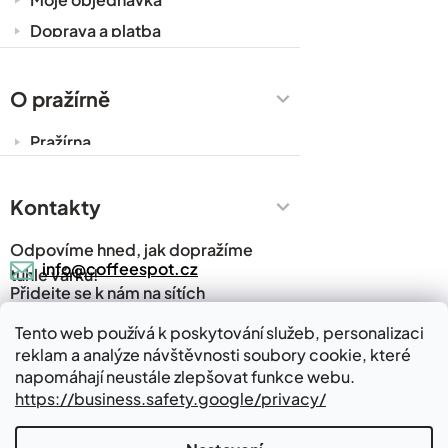
Doprava a platba
Káva do kanceláře
Zakázková výroba
O pražírně
Obchodní podmínky
Pražírna
Ochrana osobních údajů
Cesty za kávou
Prodejny
Kontakty
Časté dotazy
Odpovíme hned, jak dopražíme
Kávový slovník
info@coffeespot.cz
tuhle várku!
Přidejte se k nám na sítích
Napsali o nás
Blog
Tento web používá k poskytování služeb, personalizaci
reklam a analýze návštěvnosti soubory cookie, které
Kde nás najdete
Kontakty
napomáhají neustále zlepšovat funkce webu.
https://business.safety.google/privacy/