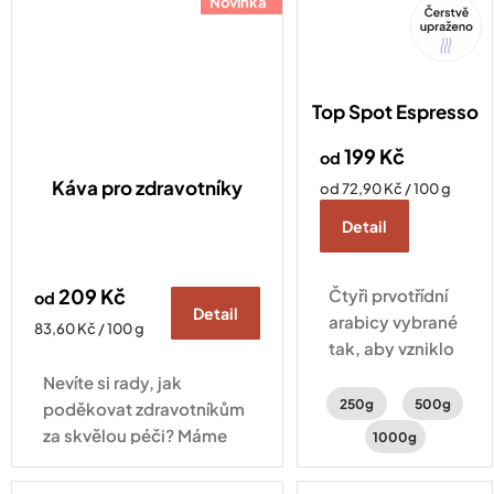
Novinka
Tip
Top Spot Espresso
199 Kč
od
Káva pro zdravotníky
Měrná
od 72,90 Kč / 100 g
cena:
Detail
209 Kč
Čtyři prvotřídní
od
Detail
arabicy vybrané
Měrná
83,60 Kč / 100 g
tak, aby vzniklo
cena:
naše nejjemnější
Nevíte si rady, jak
espresso. V
250g
500g
poděkovat zdravotníkům
lehce sladké
za skvělou péči? Máme
1000g
chuti ucítíte
pro vás řešení.
čokoládové a