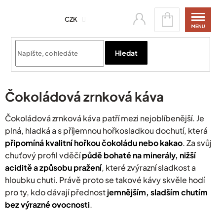
Přejít
Nákupní
na
CZK
košík
obsah
Přihlásit se
Hledat
Čokoládová zrnková káva
Čokoládová zrnková káva patří mezi nejoblíbenější. Je
plná, hladká a s příjemnou hořkosladkou dochutí, která
připomíná kvalitní hořkou čokoládu nebo kakao
. Za svůj
chuťový profil vděčí
půdě bohaté na minerály, nižší
aciditě a způsobu pražení
, které zvýrazní sladkost a
hloubku chuti. Právě proto se takové kávy skvěle hodí
pro ty, kdo dávají přednost
jemnějším, sladším chutím
bez výrazné ovocnosti
.