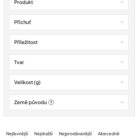
Produkt
t
ů
Příchuť
Příležitost
Tvar
Velikost (g)
Země původu
?
Ř
a
Nejlevnější
Nejdražší
Nejprodávanější
Abecedně