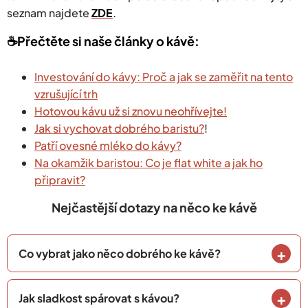
seznam najdete
ZDE
.
☕️Přečtěte si naše články o kávě:
Investování do kávy: Proč a jak se zaměřit na tento
vzrušující trh
Hotovou kávu už si znovu neohřívejte!
Jak si vychovat dobrého baristu?
!
Patří ovesné mléko do kávy?
Na okamžik baristou: Co je flat white a jak ho
připravit?
Nejčastější dotazy na něco ke kávě
Co vybrat jako něco dobrého ke kávě?
Jak sladkost spárovat s kávou?