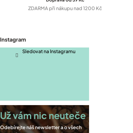
ZDARMA při nákupu nad 1200 Kč
Z
á
p
Instagram
a
t
Sledovat na Instagramu
í