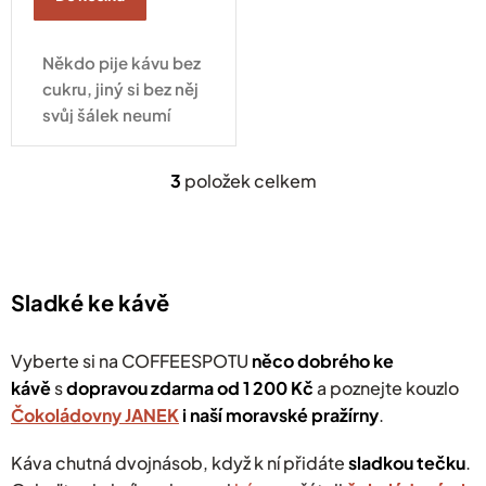
Někdo pije kávu bez
cukru, jiný si bez něj
svůj šálek neumí
představit. Pokud
patříte do druhé
3
položek celkem
O
skupiny, třtinový
v
cukr v 4g balení od
l
COFFEESPOT vám
á
d
osladí den tak
a
akorát —...
Sladké ke kávě
c
í
p
Vyberte si na COFFEESPOTU
něco dobrého ke
r
kávě
s
dopravou zdarma od 1 200 Kč
a poznejte kouzlo
v
Čokoládovny JANEK
i naší moravské pražírny
k
.
y
v
Káva chutná dvojnásob, když k ní přidáte
sladkou tečku
.
ý