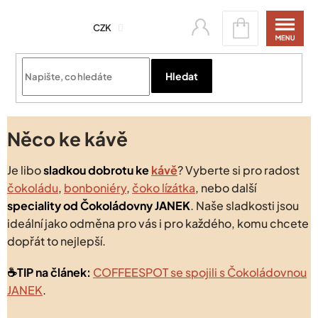
Přejít
Nákupní
na
CZK
košík
obsah
Přihlásit se
Hledat
Něco ke kávě
Je libo
sladkou
dobrotu ke
kávě
? Vyberte si pro radost
čokoládu
,
bonboniéry
,
čoko lízátka
, nebo další
speciality od Čokoládovny JANEK
. Naše sladkosti jsou
ideální jako odměna pro vás i pro každého, komu chcete
dopřát to nejlepší.
☕️TIP na článek:
COFFEESPOT se spojili s Čokoládovnou
JANEK
.