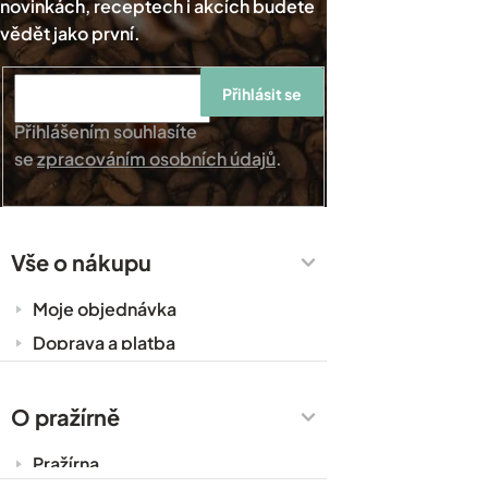
Přihlásit se
Přihlášením souhlasíte
se
zpracováním osobních údajů
.
Vše o nákupu
Moje objednávka
Doprava a platba
Káva do kanceláře
Zakázková výroba
O pražírně
Obchodní podmínky
Pražírna
Ochrana osobních údajů