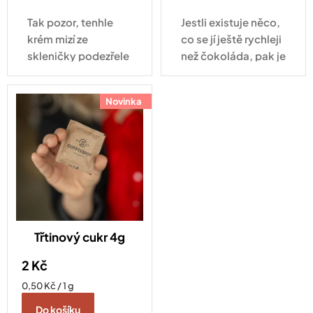
Tak pozor, tenhle
Jestli existuje něco,
krém mizí ze
co se jí ještě rychleji
skleničky podezřele
než čokoláda, pak je
rychle. Lískovka od
to JANKŮV nugátový
Čokoládovny JANEK
krém. Ve skleničce
Novinka
obsahuje 71 %
na vás čeká
pečlivě vybraných
oblíbený tříbarevný
lískových oříšků,
arašídový nugát, ve
kvalitní kakao,
kterém se střídají...
kakaové máslo a...
Třtinový cukr 4g
2 Kč
Měrná
0,50 Kč / 1 g
cena:
Do košíku