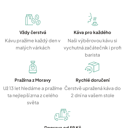
Vždy čerstvá
Káva pro každého
Kávu pražíme každý den v
Naši výběrovou kávu si
malých várkách
vychutná začátečník i profi
barista
Pražírna z Moravy
Rychlé doručení
Už 13 let hledáme a pražíme
Čerstvě upražená káva do
ta nejlepší zrna z celého
2 dní na vašem stole
světa
Doprava od 59 Kč