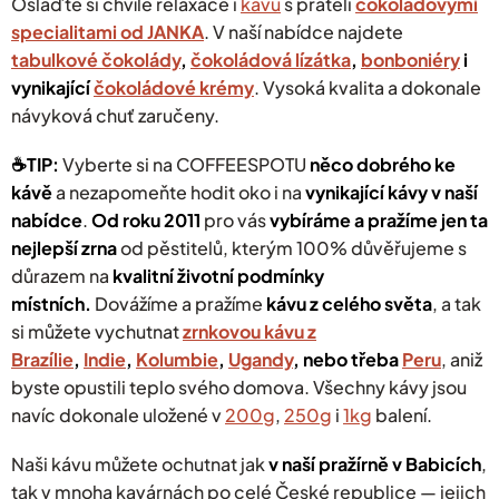
Oslaďte si chvíle relaxace i
kávu
s přáteli
čokoládovými
p
specialitami od JANKA
.
V naší nabídce najdete
i
s
tabulkové čokolády
,
čokoládová lízátka
,
bonboniéry
i
u
vynikající
čokoládové krémy
. Vysoká kvalita a dokonale
návyková chuť zaručeny.
☕️TIP:
Vyberte si na COFFEESPOTU
něco dobrého ke
kávě
a nezapomeňte hodit oko i na
vynikající kávy v naší
nabídce
.
Od roku 2011
pro vás
vybíráme a pražíme jen ta
nejlepší zrna
od pěstitelů, kterým 100% důvěřujeme s
důrazem na
kvalitní životní podmínky
místních.
Dovážíme a pražíme
kávu z celého světa
, a tak
si můžete vychutnat
zrnkovou kávu z
Brazílie
,
Indie
,
Kolumbie
,
Ugandy
, nebo třeba
Peru
, aniž
byste opustili teplo svého domova. Všechny kávy jsou
navíc dokonale uložené v
200g
,
250g
i
1kg
balení.
Naši kávu můžete ochutnat jak
v naší pražírně v Babicích
,
tak v mnoha kavárnách po celé České republice — jejich