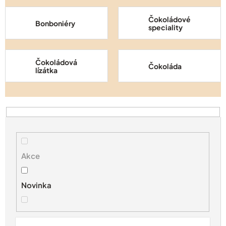
Čokoládové
Bonboniéry
speciality
Čokoládová
Čokoláda
lízátka
V
ý
p
i
s
Akce
p
r
Novinka
o
d
u
k