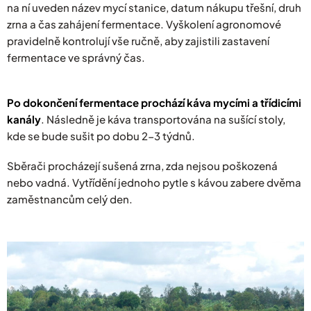
na ní uveden název mycí stanice, datum nákupu třešní, druh
zrna a čas zahájení fermentace. Vyškolení agronomové
pravidelně kontrolují vše ručně, aby zajistili zastavení
fermentace ve správný čas.
Po dokončení fermentace prochází káva mycími a třídicími
kanály
. Následně je káva transportována na sušící stoly,
kde se bude sušit po dobu 2-3 týdnů.
Sběrači procházejí sušená zrna, zda nejsou poškozená
nebo vadná. Vytřídění jednoho pytle s kávou zabere dvěma
zaměstnancům celý den.