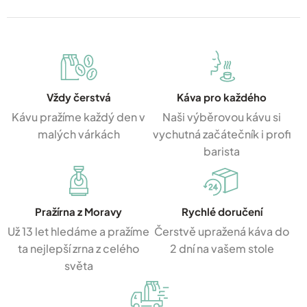
Vždy čerstvá
Káva pro každého
Kávu pražíme každý den v
Naši výběrovou kávu si
malých várkách
vychutná začátečník i profi
barista
Pražírna z Moravy
Rychlé doručení
Už 13 let hledáme a pražíme
Čerstvě upražená káva do
ta nejlepší zrna z celého
2 dní na vašem stole
světa