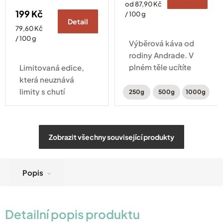
Měrná
od 87,90 Kč
199 Kč
cena:
/ 100 g
Detail
Měrná
79,60 Kč
cena:
/ 100 g
Výběrová káva od
rodiny Andrade. V
plném těle ucítíte
Limitovaná edice,
intenzivní chuť
která neuznává
karamelu, perníku a
limity s chutí
250g
500g
1000g
lískových oříšků.
čokolády a tóny
lískových oříšků.
Zobrazit všechny související produkty
Popis
Detailní popis produktu