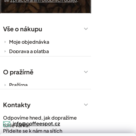
Vše o nákupu
Moje objednávka
Doprava a platba
Káva do kanceláře
Zakázková výroba
O pražírně
Obchodní podmínky
Pražírna
Ochrana osobních údajů
Cesty za kávou
Prodejny
Kontakty
Časté dotazy
Odpovíme hned, jak dopražíme
Kávový slovník
info@coffeespot.cz
tuhle várku!
Přidejte se k nám na sítích
Napsali o nás