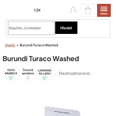
Přejít
Nákupní
na
CZK
košík
obsah
Přihlásit se
Hledat
Domů
Burundi Turaco Washed
Burundi Turaco Washed
100%
Tip
Akce
Arabica
Průměrné
Neohodnoceno
hodnocení
produktu
je
0,0
z
5