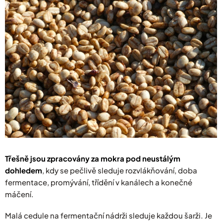
Třešně jsou zpracovány za mokra pod neustálým
dohledem
, kdy se pečlivě sleduje rozvlákňování, doba
fermentace, promývání, třídění v kanálech a konečné
máčení.
Malá cedule na fermentační nádrži sleduje každou šarži. Je