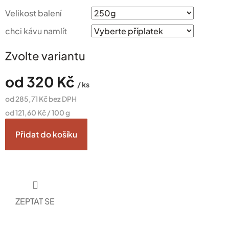
Velikost balení
chci kávu namlít
Zvolte variantu
od
320 Kč
/ ks
od
285,71 Kč
bez DPH
Měrná
od 121,60 Kč / 100 g
cena:
Přidat do košíku
ZEPTAT SE