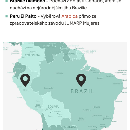
Brazílie Diamond
- Pochází z oblasti Cerrado, která se
nachází na nejúrodnějším jihu Brazílie.
Peru El Palto
- Výběrová
Arabica
přímo ze
zpracovatelského závodu JUMARP Mujeres