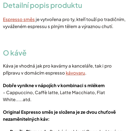
Detailní popis produktu
Espresso směs
je vytvořena pro ty, kteří touží po tradičním,
vyváženém espressu s plným tělem a výraznou chutí.
O
kávě
Káva je vhodná jak pro kavárny a kanceláře, tak i pro
přípravu v domácím espresso
kávovaru
.
Dobře vynikne v nápojích v kombinaci s mlékem
-
Cappuccino, Caffè latte, Latte Macchiato, Flat
White.....atd.
Original Espresso směs je složena je ze dvou chuťově
nezaměnitelných káv: