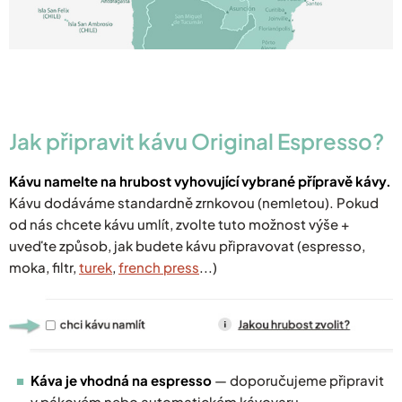
Jak připravit kávu Original Espresso?
Kávu namelte na hrubost vyhovující vybrané přípravě kávy.
Kávu dodáváme standardně zrnkovou (nemletou). Pokud
od nás chcete kávu umlít, zvolte tuto možnost výše +
uveďte způsob, jak budete kávu připravovat (espresso,
moka, filtr,
turek
,
french press
...)
Káva je vhodná na espresso
— doporučujeme připravit
v pákovém nebo automatickém kávovaru.