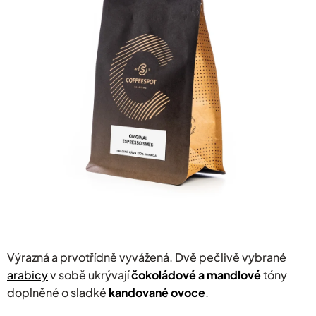
hvězdiček.
Výrazná a prvotřídně vyvážená. Dvě pečlivě vybrané
arabicy
v sobě ukrývají
čokoládové a mandlové
tóny
doplněné o sladké
kandované ovoce
.