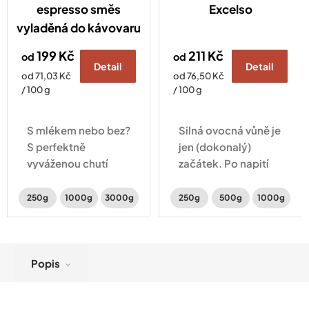
espresso směs
Excelso
vyladěná do kávovaru
199 Kč
211 Kč
od
od
Detail
Detail
Měrná
Měrná
od 71,03 Kč
od 76,50 Kč
cena:
cena:
/ 100 g
/ 100 g
S mlékem nebo bez?
Silná ovocná vůně je
S perfektně
jen (dokonalý)
vyváženou chutí
začátek. Po napití
ořechů a čokolády
ucítíte švestky
je to jedno –
s čokoládou a
250g
1000g
3000g
250g
500g
1000g
lahodná je pořád
lahodnou
stejně.
smetanovou chuť,
které uzavírají vinné
tóny.
Popis