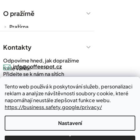
Káva do kanceláře
Zakázková výroba
O pražírně
Obchodní podmínky
Pražírna
Ochrana osobních údajů
Cesty za kávou
Prodejny
Kontakty
Časté dotazy
Odpovíme hned, jak dopražíme
Kávový slovník
info@coffeespot.cz
tuhle várku!
Přidejte se k nám na sítích
Napsali o nás
Blog
Tento web používá k poskytování služeb, personalizaci
reklam a analýze návštěvnosti soubory cookie, které
Kde nás najdete
Kontakty
napomáhají neustále zlepšovat funkce webu.
https://business.safety.google/privacy/
Nastavení
Vytvořil Shoptet