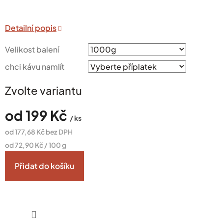
Velikost balení
chci kávu namlít
Zvolte variantu
od
199 Kč
/ ks
od
177,68 Kč
bez DPH
Měrná
od 72,90 Kč / 100 g
cena:
Přidat do košíku