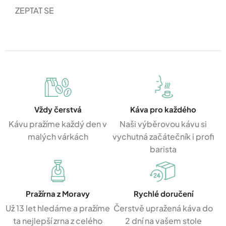
ZEPTAT SE
Vždy čerstvá
Káva pro každého
Kávu pražíme každý den v
Naši výběrovou kávu si
malých várkách
vychutná začátečník i profi
barista
Pražírna z Moravy
Rychlé doručení
Už 13 let hledáme a pražíme
Čerstvě upražená káva do
ta nejlepší zrna z celého
2 dní na vašem stole