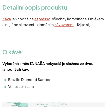
Detailní popis produktu
Káva
je vhodná na
espresso
, všechny kombinace s mlékem
a nejlépe si rozumí s domácím
kávovarem
. Užijte si jí.
O kávě
Vyladěná směs TA NAŠA nekyselá je složena ze dvou
lahodných káv:
Brazílie Diamond Santos
Venezuela Lara