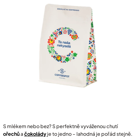
z
5
hvězdiček.
S mlékem nebo bez? S perfektně vyváženou chutí
ořechů
a
čokolády
je to jedno – lahodná je pořád stejně.