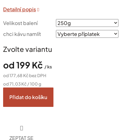
Velikost balení
chci kávu namlít
Zvolte variantu
od
199 Kč
/ ks
od
177,68 Kč
bez DPH
Měrná
od 71,03 Kč / 100 g
cena:
Přidat do košíku
ZEPTAT SE