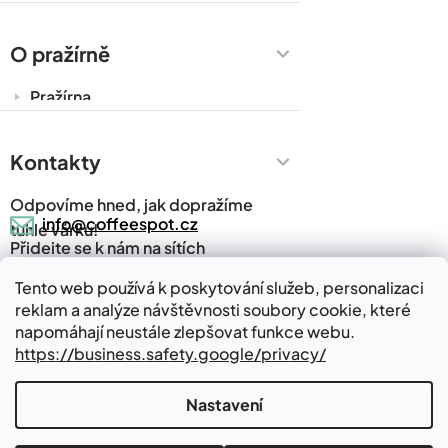
Káva do kanceláře
Zakázková výroba
O pražírně
Obchodní podmínky
Pražírna
Ochrana osobních údajů
Cesty za kávou
Prodejny
Kontakty
Časté dotazy
Odpovíme hned, jak dopražíme
Kávový slovník
info@coffeespot.cz
tuhle várku!
Přidejte se k nám na sítích
Napsali o nás
Blog
Tento web používá k poskytování služeb, personalizaci
reklam a analýze návštěvnosti soubory cookie, které
Kde nás najdete
Kontakty
napomáhají neustále zlepšovat funkce webu.
https://business.safety.google/privacy/
Nastavení
Vytvořil Shoptet