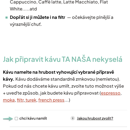
Cappuccino, Caffè latte, Latte Macchiato, Flat
White.....atd
Dopřát si ji můžete i na filtr
— očekávejte plnější a
výraznější chuť.
Jak připravit kávu TA NAŠA nekyselá
Kávu namelte na hrubost vyhovující vybrané přípravě
kávy.
Kávu dodáváme standardně zrnkovou (nemletou).
Pokud od nás chcete kávu umlít, zvolte tuto možnost výše
+ uveďte způsob, jak budete kávu připravovat (
espresso
,
moka
,
filtr
,
turek
,
french press
...)