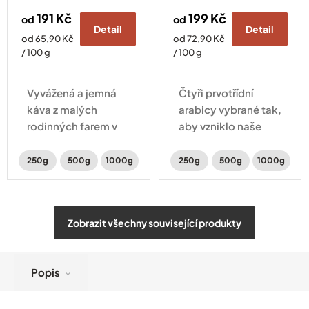
191 Kč
199 Kč
od
od
Detail
Detail
Měrná
Měrná
od 65,90 Kč
od 72,90 Kč
cena:
cena:
/ 100 g
/ 100 g
Vyvážená a jemná
Čtyři prvotřídní
káva z malých
arabicy vybrané tak,
rodinných farem v
aby vzniklo naše
sobě ukrývá chuť
nejjemnější
oříšků, čokolády a
espresso. V lehce
250g
500g
1000g
250g
500g
1000g
sušeného ovoce.
sladké chuti ucítíte
čokoládové a
kakaové tóny.
Zobrazit všechny související produkty
Popis