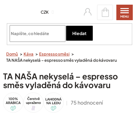
Přejít
Nákupní
na
CZK
košík
obsah
Přihlásit se
Hledat
Domů
Káva
Espresso směsi
TA NAŠA nekyselá – espresso směs vyladěná do kávovaru
TA NAŠA nekyselá – espresso
směs vyladěná do kávovaru
100%
Tip
Akce
Arabica
Průměrné
75 hodnocení
hodnocení
produktu
je
4,9