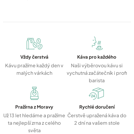
Vždy čerstvá
Káva pro každého
Kávu pražíme každý den v
Naši výběrovou kávu si
malých várkách
vychutná začátečník i profi
barista
Pražírna z Moravy
Rychlé doručení
Už 13 let hledáme a pražíme
Čerstvě upražená káva do
ta nejlepší zrna z celého
2 dní na vašem stole
světa