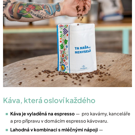
Káva, která osloví každého
Káva je vyladěná na espresso
— pro kavárny, kanceláře
a pro přípravu v domácím espresso kávovaru.
Lahodná v kombinaci s
mléčnými nápoji
—