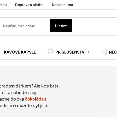
míru
Doprava a platba
Kde ochutnat
Cesty za kávou
Hledat
KÁVOVÉ KAPSLE
PŘÍSLUŠENSTVÍ
NĚ
t radost dárkem? Ale kde brát
těší a nebude z něj
padne do oka
čokoláda z
 jedním si můžete být jistí.