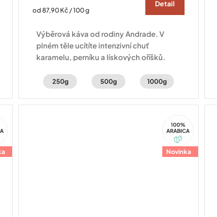
Detail
Měrná
od 87,90 Kč / 100 g
cena:
Výběrová káva od rodiny Andrade. V
plném těle ucítíte intenzivní chuť
karamelu, perníku a lískových oříšků.
250g
500g
1000g
100%
ca
Arabica
ka
Novinka