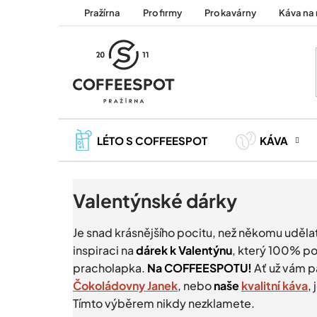
Přejít
Pražírna
Pro firmy
Pro kavárny
Káva na 
na
obsah
LÉTO S COFFEESPOT
KÁVA
Valentýnské dárky
Je snad krásnějšího pocitu, než někomu uděla
inspiraci na
dárek k Valentýnu
, který 100% po
pracholapka.
Na COFFEESPOTU!
Ať už vám 
Čokoládovny Janek
, nebo
naše
kvalitní káva
,
Tímto výběrem nikdy nezklamete.