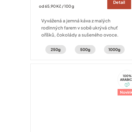
Detail
Měrná
od 65,90 Kč / 100 g
cena:
Vyvážená a jemná káva z malých
rodinných farem v sobě ukrývá chuť
oříšků, čokolády a sušeného ovoce.
250g
500g
1000g
100%
Arabi
Novin