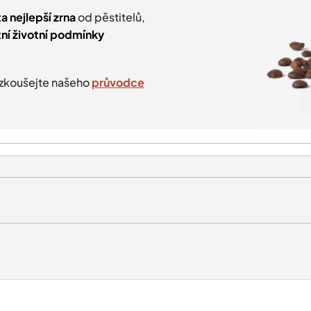
a nejlepší zrna
od pěstitelů,
tní životní podmínky
yzkoušejte našeho
průvodce