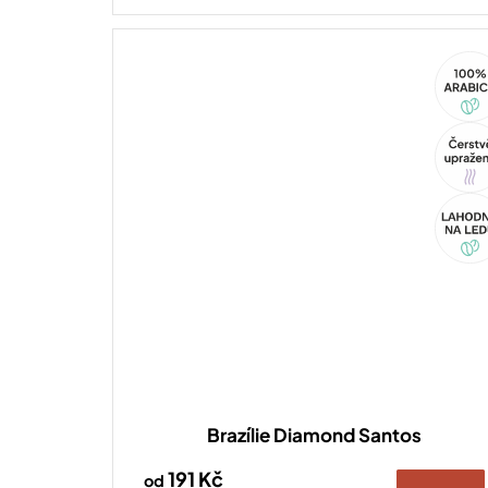
100%
Arabi
Tip
Akce
Brazílie Diamond Santos
191 Kč
od