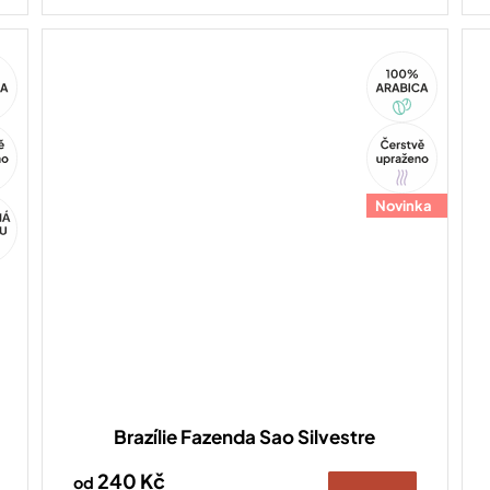
100%
ca
Arabica
Tip
Novinka
Brazílie Fazenda Sao Silvestre
240 Kč
od