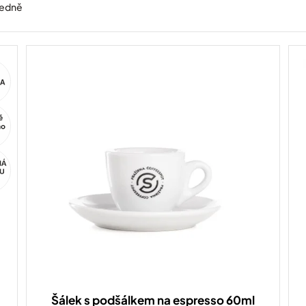
edně
ca
Šálek s podšálkem na espresso 60ml