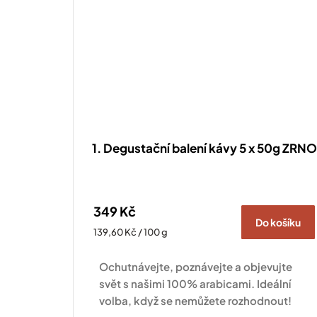
1. Degustační balení kávy 5 x 50g ZRNO
349 Kč
Do košíku
Měrná
139,60 Kč / 100 g
cena:
Ochutnávejte, poznávejte a objevujte
svět s našimi 100% arabicami. Ideální
volba, když se nemůžete rozhodnout!