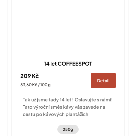
14 let COFFEESPOT
209 Kč
Detail
Měrná
83,60 Kč / 100 g
cena:
Tak už jsme tady 14 let! Oslavujte s námi!
Tato výroční směs kávy vás zavede na
cestu po kávových plantážích
Hondurasu a Brazílie.
250g