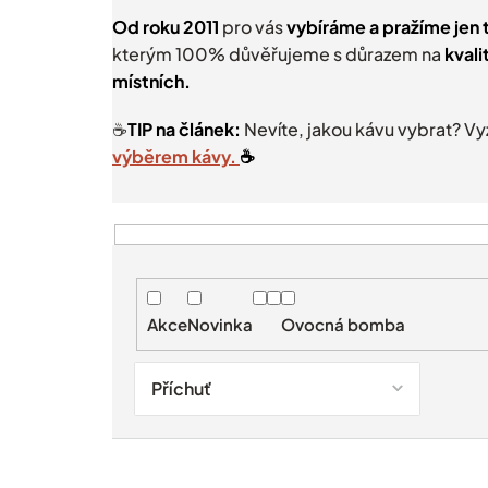
Od roku 2011
pro vás
vybíráme a pražíme jen t
kterým 100% důvěřujeme s důrazem na
kvali
místních.
☕️
TIP na článek:
Nevíte, jakou kávu vybrat? V
výběrem kávy.
☕️
V
ý
p
i
Akce
Novinka
Ovocná bomba
s
p
r
Příchuť
o
d
u
Ř
k