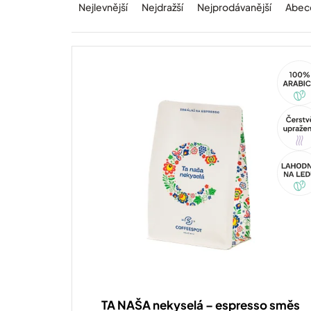
a
t
Nejlevnější
Nejdražší
Nejprodávanější
Abec
z
ů
e
n
í
100%
p
Arabi
r
o
Tip
d
u
k
Akce
t
ů
TA NAŠA nekyselá – espresso směs