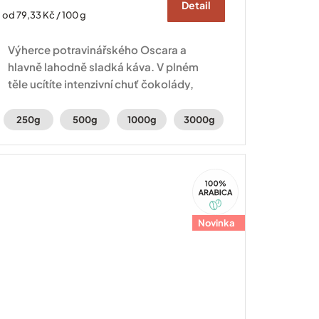
Detail
Měrná
od 79,33 Kč / 100 g
cena:
Výherce potravinářského Oscara a
hlavně lahodně sladká káva. V plném
těle ucítíte intenzivní chuť čokolády,
voňavý karamel a sušené švestky.
250g
500g
1000g
3000g
100%
Arabica
Novinka