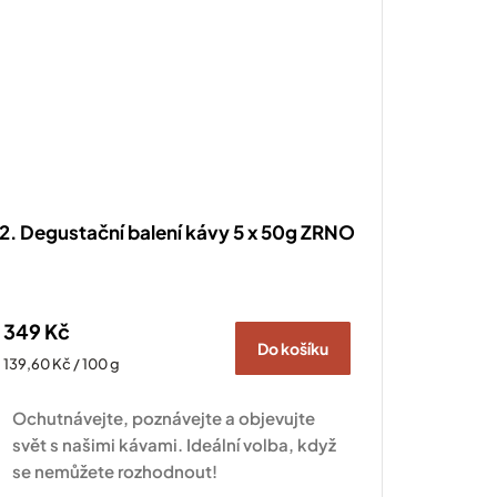
2. Degustační balení kávy 5 x 50g ZRNO
349 Kč
Do košíku
Měrná
139,60 Kč / 100 g
cena:
Ochutnávejte, poznávejte a objevujte
svět s našimi kávami. Ideální volba, když
se nemůžete rozhodnout!