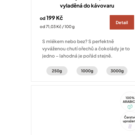
vyladěná do kávovaru
199 Kč
od
Detail
Měrná
od 71,03 Kč / 100 g
cena:
S mlékem nebo bez? S perfektně
vyváženou chutí ořechů a čokolády je to
jedno – lahodná je pořád stejně.
250g
1000g
3000g
100%
Arabi
Tip