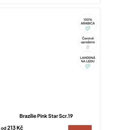
100%
Arabica
Tip
Akce
Brazílie Pink Star Scr.19
213 Kč
od