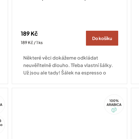
189 Kč
Do košíku
Měrná
189 Kč / 1 ks
cena:
Některé věci dokážeme odkládat
neuvěřitelně dlouho. Třeba vlastní šálky.
Už jsou ale tady! Šálek na espresso o
objemu 60 ml se postará o to, aby vaše
espresso chutnalo přesně...
100%
ca
Arabica