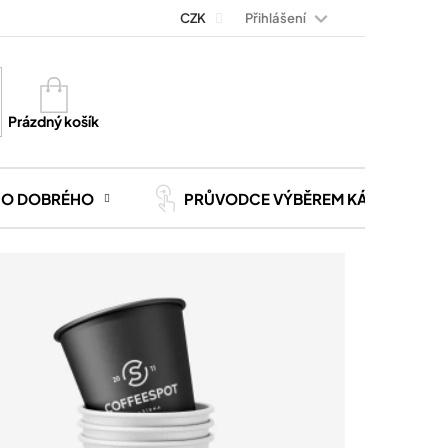
Přihlášení
Magazín Kávoviny
Blog
CZK
Kontakt
Kariéra
Nákupní
košík
Prázdný košík
CO DOBRÉHO
PRŮVODCE VÝBĚREM KÁVY