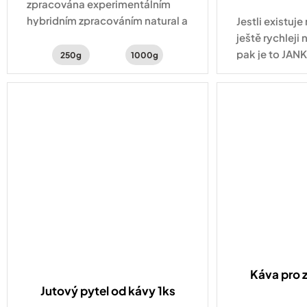
cena:
zpracována experimentálním
hybridním zpracováním natural a
Jestli existuje
washed . Šálek kávy s chutí
ještě rychleji
šťavnatého kiwi, hrozinek a
pak je to JAN
250g
1000g
třtinového cukru.
krém. Ve skle
čeká oblíbený
arašídový nug
se střídají...
Káva pro 
Jutový pytel od kávy 1ks