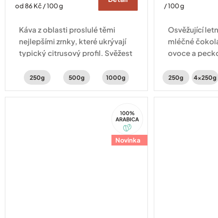
Měrná
cena:
od 86 Kč / 100 g
/ 100 g
cena:
Káva z oblasti proslulé těmi
Osvěžující letn
nejlepšími zrnky, které ukrývají
mléčné čokol
typický citrusový profil. Svěžest
ovoce a pecko
doplňují tóny peckovin a
Vyberte si ze 
karamelu.
obalů 🙌
250g
500g
1000g
250g
4x250g
100%
Arabica
Novinka