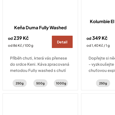
Kolumbie El 
Keňa Duma Fully Washed
239 Kč
349 Kč
od
od
Detail
Měrná
Měrná
od 86 Kč / 100 g
od 1,40 Kč / 1 g
cena:
cena:
Příběh chuti, která vás přenese
Dopřejte si ně
do srdce Keni. Káva zpracovaná
- vyzkoušejte
metodou Fully washed s chutí
chuťovou expl
ostružin, černého rybízu a
čokoládě, če
jasmínu.
pomeranče a 
250g
500g
1000g
250g