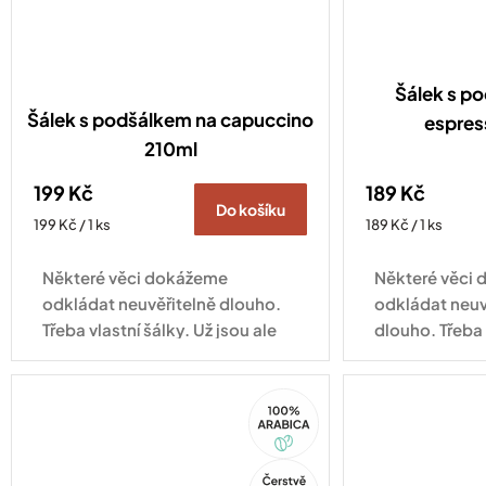
Šálek s p
Šálek s podšálkem na capuccino
espres
210ml
199 Kč
189 Kč
Do košíku
Měrná
Měrná
199 Kč / 1 ks
189 Kč / 1 ks
cena:
cena:
Některé věci dokážeme
Některé věci
odkládat neuvěřitelně dlouho.
odkládat neuv
Třeba vlastní šálky. Už jsou ale
dlouho. Třeba 
tady! Některé věci si zaslouží
Už jsou ale ta
trochu víc prostoru. Třeba
espresso o ob
100%
cappuccino. A přesně proto...
postará o to,
Arabica
espresso chut
Tip