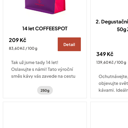
2. Degustační 
14 let COFFEESPOT
50g
209 Kč
Detail
Měrná
83,60 Kč / 100 g
349 Kč
cena:
Tak už jsme tady 14 let!
Měrná
139,60 Kč / 100 g
cena:
Oslavujte s námi! Tato výroční
směs kávy vás zavede na cestu
Ochutnávejte,
po kávových plantážích
objevujte svět
Hondurasu a Brazílie.
kávami. Ideáln
250g
se nemůžete 