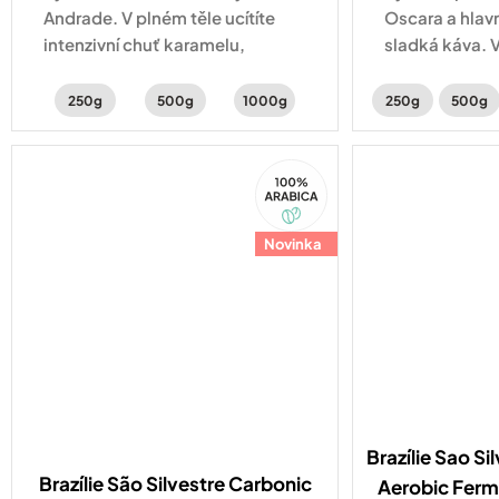
Andrade. V plném těle ucítíte
Oscara a hlav
intenzivní chuť karamelu,
sladká káva. 
perníku a lískových oříšků.
ucítíte intenzi
čokolády, voň
250g
500g
1000g
250g
500g
sušené švest
100%
Arabica
Novinka
Brazílie Sao Si
Brazílie São Silvestre Carbonic
Aerobic Ferm