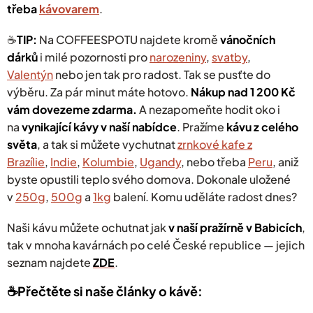
třeba
kávovarem
.
p
i
s
☕️
TIP:
Na COFFEESPOTU najdete kromě
vánočních
u
dárků
i milé pozornosti pro
narozeniny
,
svatby
,
Valentýn
nebo jen tak pro radost. Tak se pusťte do
výběru. Za pár minut máte hotovo.
Nákup nad 1 200 Kč
vám dovezeme zdarma.
A
nezapomeňte hodit oko i
na
vynikající kávy v naší nabídce
. Pražíme
kávu z celého
světa
, a tak si můžete vychutnat
zrnkové kafe z
Brazílie
,
Indie
,
Kolumbie
,
Ugandy
, nebo třeba
Peru
, aniž
byste opustili teplo svého domova. Dokonale uložené
v
250g
,
500g
a
1kg
balení.
Komu uděláte radost dnes?
Naši kávu můžete ochutnat jak
v naší pražírně v Babicích
,
tak v mnoha kavárnách po celé České republice — jejich
seznam najdete
ZDE
.
☕️Přečtěte si naše články o kávě: