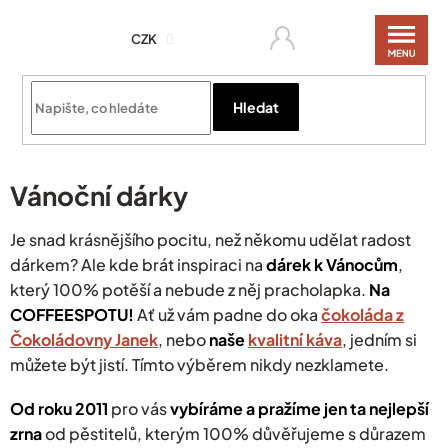
Přejít
na
CZK
obsah
Hledat
Vánoční dárky
Je snad krásnějšího pocitu, než někomu udělat radost
dárkem? Ale kde brát inspiraci na
dárek k Vánocům
,
který 100% potěší a nebude z něj pracholapka.
Na
COFFEESPOTU!
Ať už vám padne do oka
čokoláda z
Čokoládovny Janek
, nebo
naše
kvalitní káva
, jedním si
můžete být jistí. Tímto výběrem nikdy nezklamete.
Od roku 2011
pro vás
vybíráme a pražíme jen ta nejlepší
zrna
od pěstitelů, kterým 100% důvěřujeme s důrazem