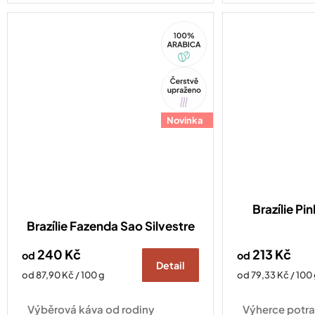
a v hliníkovém provedení, který
100%
nikdy...
Arabica
Tip
Novinka
Brazílie Pin
Brazílie Fazenda Sao Silvestre
240 Kč
213 Kč
od
od
Detail
Měrná
Měrná
od 87,90 Kč / 100 g
od 79,33 Kč / 100
cena:
cena:
Výběrová káva od rodiny
Výherce potr