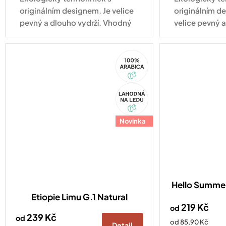
originálním designem. Je velice
originálním d
pevný a dlouho vydrží. Vhodný
velice pevný a
pro každodenní využití.
Vhodný pro k
využití.
100%
Arabica
Akce
Novinka
Hello Summer!
Etiopie Limu G.1 Natural
219 Kč
od
239 Kč
od
Měrná
od 85,90 Kč
Detail