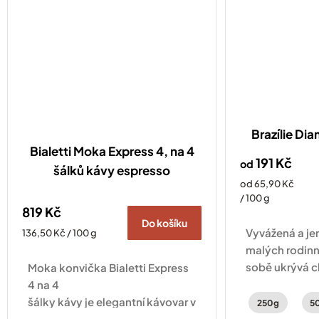
Brazílie Di
Bialetti Moka Express 4, na 4
191 Kč
od
šálků kávy espresso
Měrná
od 65,90 Kč
cena:
/ 100 g
819 Kč
Do košíku
Vyvážená a je
Měrná
136,50 Kč / 100 g
cena:
malých rodinn
sobě ukrývá c
Moka konvička Bialetti Express
čokolády a s
4 na 4
šálky kávy je elegantní kávovar v
250g
5
tradičním osmihranném designu