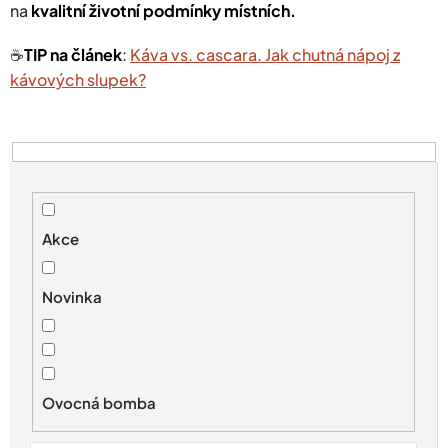
na
kvalitní životní podmínky místních.
☕️
TIP na článek
:
Káva vs. cascara. Jak chutná nápoj z
kávových slupek?
V
ý
p
i
s
Akce
p
r
Novinka
o
d
u
k
t
Ovocná bomba
ů