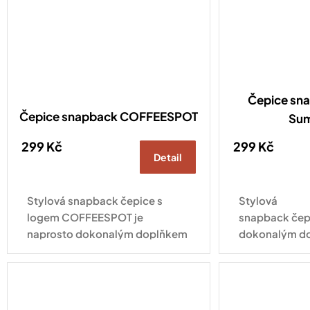
Čepice sna
Čepice snapback COFFEESPOT
Su
299 Kč
299 Kč
Detail
Stylová snapback čepice s
Stylová
logem COFFEESPOT je
snapback čepi
naprosto dokonalým doplňkem
dokonalým d
pro každodenní nošení. Zaujme
každodenní no
na první pohled a bude skvělým
varianta ve v
dárkem pro každého milovníka
kabátku s náp
kávy a...
Summer zaujme