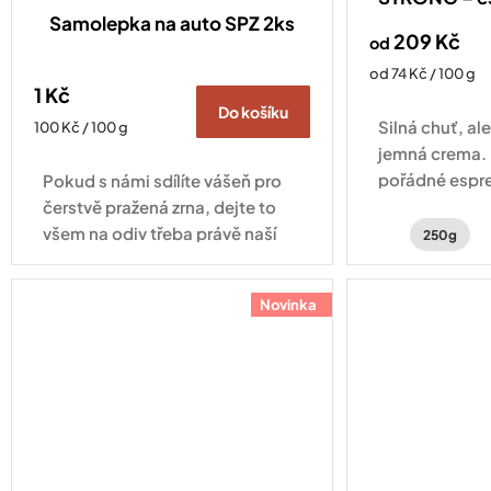
Samolepka na auto SPZ 2ks
209 Kč
od
Měrná
od 74 Kč / 100 g
1 Kč
cena:
Do košíku
Silná chuť, al
Měrná
100 Kč / 100 g
cena:
jemná crema. 
pořádné espr
Pokud s námi sdílíte vášeň pro
chutí hořké č
čerstvě pražená zrna, dejte to
zemitosti a
všem na odiv třeba právě naší
250g
jemným kouř
minimalistickou samolepkou.
nádechem.
Samolepka na auto na rámeček
Novinka
SPZ je drobnost, která...