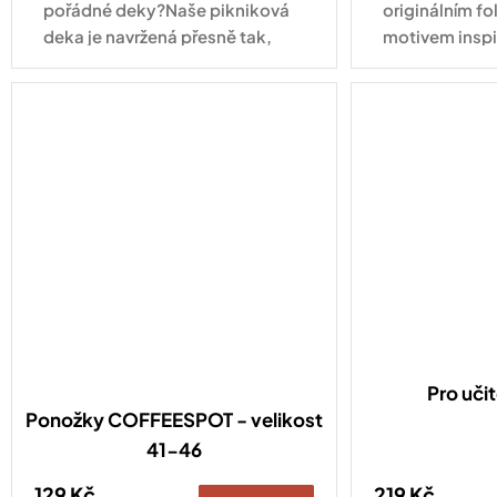
pořádné deky?Naše pikniková
originálním fo
deka je navržená přesně tak,
motivem insp
aby vám zpříjemnila chvíle venku
espresso směs
– ať už si dáváte espresso pod
nekyselá doda
stromem, svačíte...
každému outfi
všechny, kdo 
neumí...
Pro uči
Ponožky COFFEESPOT - velikost
41-46
129 Kč
219 Kč