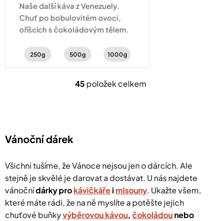
Naše další káva z Venezuely.
Chuť po bobulovitém ovoci,
oříšcích s čokoládovým tělem.
250g
500g
1000g
45
položek celkem
O
v
l
á
d
a
Vánoční dárek
c
í
p
Všichni tušíme, že Vánoce nejsou jen o dárcích. Ale
r
stejně je skvělé je darovat a dostávat. U nás najdete
v
vánoční
dárky pro
kávičkáře
k
i
mlsouny
. Ukažte všem,
y
které máte rádi, že na ně myslíte a potěšte jejich
v
chuťové buňky
výběrovou kávou
,
čokoládou
nebo
ý