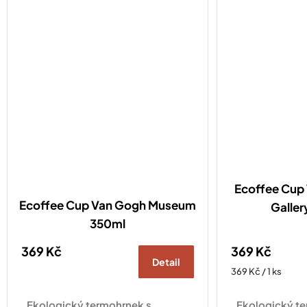
využití.
Ecoffee Cup 
Ecoffee Cup Van Gogh Museum
Galler
350ml
369 Kč
369 Kč
Detail
Měrná
369 Kč / 1 ks
cena:
Ekologický termohrnek s
Ekologický te