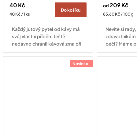
40 Kč
209 Kč
od
Do košíku
Měrná
Měrná
40 Kč / 1 ks
83,60 Kč / 100 g
cena:
cena:
Každý jutový pytel od kávy má
Nevíte si rady
svůj vlastní příběh. Ještě
zdravotníkům 
nedávno chránil kávová zrna při
péči? Máme pr
jejich cestě z plantáže do
pražírny, dnes může najít nové
Novinka
využití u vás doma. Díky...