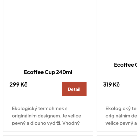
Ecoffee 
Ecoffee Cup 240ml
299 Kč
319 Kč
Detail
Ekologický termohrnek s
Ekologický te
originálním designem. Je velice
originálním d
pevný a dlouho vydrží. Vhodný
velice pevný a
pro každodenní využití.
Vhodný pro k