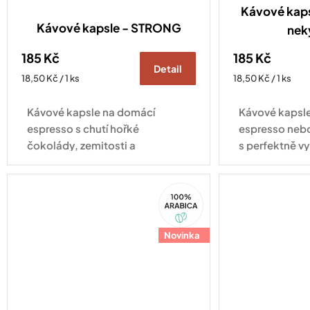
Kávové kaps
Kávové kapsle - STRONG
nek
185 Kč
185 Kč
Detail
Měrná
Měrná
18,50 Kč / 1 ks
18,50 Kč / 1 ks
cena:
cena:
Kávové kapsle na domácí
Kávové kapsl
espresso s chutí hořké
espresso neb
čokolády, zemitosti a
s perfektně v
jemným kouřovým nádechem.
chutí ořechů 
Kompatibilní se všemi druhy
Kompatibilní 
100%
kávovarů standardu Nespresso
kávovarů sta
Arabica
Original
Nespresso Ori
Novinka