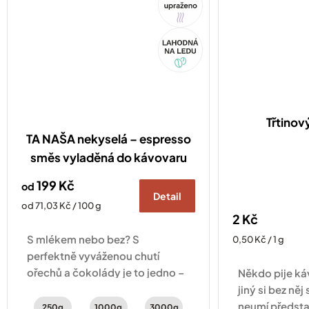
Akce
Třtinov
TA NAŠA nekyselá – espresso
směs vyladěná do kávovaru
199 Kč
od
Detail
Měrná
od 71,03 Kč / 100 g
2 Kč
cena:
S mlékem nebo bez? S
Měrná
0,50 Kč / 1 g
cena:
perfektně vyváženou chutí
ořechů a čokolády je to jedno –
Někdo pije ká
lahodná je pořád stejně.
jiný si bez něj
neumí předsta
250g
1000g
3000g