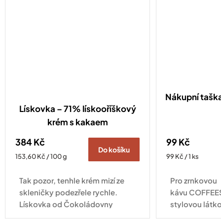
Nákupní taš
Lískovka – 71% lískooříškový
krém s kakaem
384 Kč
99 Kč
Do košíku
Měrná
Měrná
153,60 Kč / 100 g
99 Kč / 1 ks
cena:
cena:
Tak pozor, tenhle krém mizí ze
Pro zrnkovou
skleničky podezřele rychle.
kávu COFFEES
Lískovka od Čokoládovny
stylovou látk
JANEK obsahuje 71 % pečlivě
logem naší pra