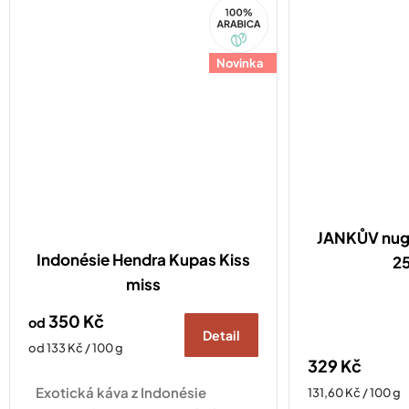
100%
Arabica
Novinka
JANKŮV nug
Indonésie Hendra Kupas Kiss
2
miss
350 Kč
od
Detail
Měrná
od 133 Kč / 100 g
329 Kč
cena:
Exotická káva z Indonésie
Měrná
131,60 Kč / 100 g