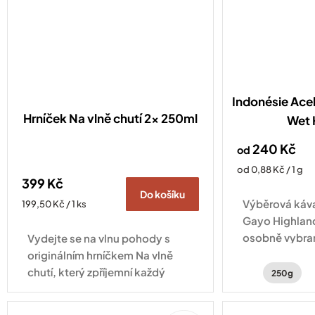
Indonésie Ac
Hrníček Na vlně chutí 2x 250ml
Wet 
240 Kč
od
Měrná
od 0,88 Kč / 1 g
399 Kč
cena:
Do košíku
Výběrová káva
Měrná
199,50 Kč / 1 ks
cena:
Gayo Highlan
osobně vybra
Vydejte se na vlnu pohody s
pražičem přímo
originálním hrníčkem Na vlně
chutí, který zpříjemní každý
250g
okamžik s vaším oblíbeným
nápojem.