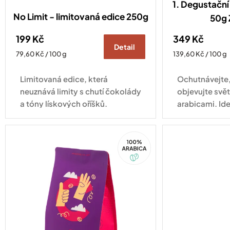
1. Degustační 
No Limit - limitovaná edice 250g
50g
199 Kč
349 Kč
Detail
Měrná
Měrná
79,60 Kč / 100 g
139,60 Kč / 100 g
cena:
cena:
Limitovaná edice, která
Ochutnávejte,
neuznává limity s chutí čokolády
objevujte svě
a tóny lískových oříšků.
arabicami. Ide
když se nemů
rozhodnout!
100%
Arabica