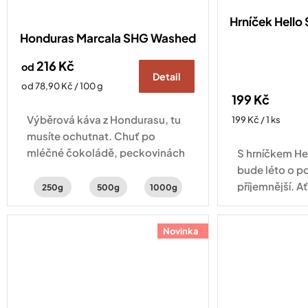
Hrníček Hell
Honduras Marcala SHG Washed
216 Kč
od
Detail
Měrná
od 78,90 Kč / 100 g
199 Kč
cena:
Výběrová káva z Hondurasu, tu
Měrná
199 Kč / 1 ks
cena:
musíte ochutnat. Chuť po
mléčné čokoládě, peckovinách
S hrníčkem H
s jemnou aciditou.
bude léto o p
příjemnější. Ať
250g
500g
1000g
vychutnáváte 
cappuccino n
Novinka
odpolední fil
na zahradě ne
při západu...