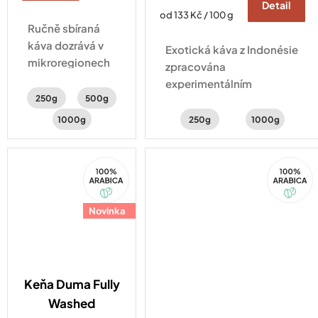
Detail
Měrná
od 133 Kč / 100 g
Ručně sbíraná
cena:
káva dozrává v
Exotická káva z Indonésie
mikroregionech
zpracována
Karnataky.
experimentálním
Vybírá se jen ta
250g
500g
hybridním zpracováním
nejlepší –
natural a washed . Šálek
1000g
250g
1000g
výsledkem je
kávy s chutí šťavnatého
jemná chuť
kiwi, hrozinek a
mléčné
100%
100%
třtinového cukru.
Arabica
Arabica
čokolády s
minimální
Novinka
kyselosti.
Keňa Duma Fully
Washed