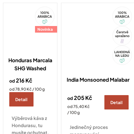
tóny peckovin a
karamelu.
100%
100%
Arabica
Arabica
Novinka
Tip
Akce
Honduras Marcala
SHG Washed
India Monsooned Malabar
216 Kč
od
Měrná
od 78,90 Kč / 100 g
cena:
205 Kč
od
Detail
Detail
Měrná
od 75,40 Kč
cena:
/ 100 g
Výběrová káva z
Hondurasu, tu
Jedinečný proces
musíte ochutnat.