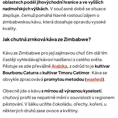
oblastech podél jihovýchodní hranice a ve vyšších
nadmořských výškách.
V současné době se situace
zlepšuje, čemuž pomáhá hlavně rostoucí zájem o
zimbabwskou kávu, která dosahuje opravdu vysoké
kvality.
Jak chutná zrnková káva ze Zimbabwe?
Kávu ze Zimbabwe pro její zajímavou chuť čím dál tím
častěji vyhledávají kávoví nadšenci z celého světa.
Pěstuje se zde převážně
Arabika
,
z odrůd to je
kultivar
Bourbonu Caturra
a
kultivar Timoru Catimor
. Káva se
obvykle zpracovává
promytou metodou (
washed
)
.
Obecně jde o kávu
s mírnou až výraznou kyselostí
,
chuťový profil se nepatrně mění v souvislosti s regionem
pěstování. V šálku ucítíte čokoládu, ořechy, koření, u
některých druhů zase ovoce a květiny.