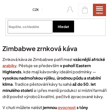
Přejít
Nákupní
na
CZK
košík
obsah
Přihlásit se
Hledat
Zimbabwe zrnková káva
Zrnková káva ze Zimbabwe patří mezi
vzácnější africké
arabiky
. Pěstuje se především
v pohoří Eastern
Highlands
, kde mají kávovníky ideální podmínky —
vysokou nadmořskou výšku, úrodnou půdu a stabilní
klima
. Tradice pěstování kávy tu sahá
až do 50. let
minulého století
a i přes menší produkci si místní farmáři
drží pověst výrobců kvalitní, pečlivě zpracované kávy.
V chuti můžete nalézt
jemnou
ovocnost
s tóny