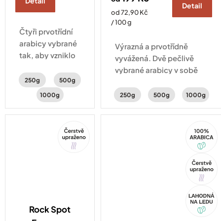
Detail
Detail
Měrná
od 72,90 Kč
cena:
/ 100 g
Čtyři prvotřídní
arabicy vybrané
Výrazná a prvotřídně
tak, aby vzniklo
vyvážená. Dvě pečlivě
naše nejjemnější
vybrané arabicy v sobě
espresso. V
250g
500g
ukrývají čokoládové a
lehce sladké
mandlové tóny doplněné
1000g
250g
500g
1000g
chuti ucítíte
o sladké kandované
čokoládové a
ovoce.
kakaové tóny.
Tip
100%
Arabica
Tip
Akce
Rock Spot