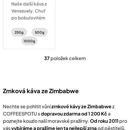
Naše další káva z
Venezuely. Chuť
po bobulovitém
ovoci, oříšcích s
čokoládovým
250g
500g
tělem.
1000g
37
položek celkem
O
v
l
á
d
a
Zrnková káva ze Zimbabwe
c
í
p
Nechte se pohltit vůní
zrnkové kávy ze Zimbabwe
z
r
COFFEESPOTU s
dopravou zdarma od 1 200 Kč
a
v
poznejte kouzlo naší moravské pražírny.
k
Od roku 2011
pro
y
vás
v
ybíráme a pražíme jen ta nejlepší zrna
od pěstitelů,