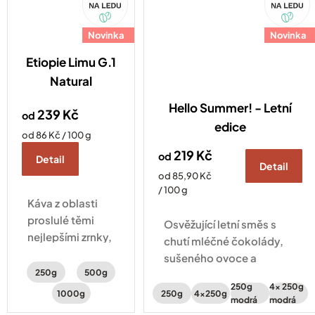
Novinka
Novinka
Etiopie Limu G.1
Natural
Hello Summer! - Letní
239 Kč
od
edice
Měrná
od 86 Kč / 100 g
cena:
219 Kč
od
Detail
Detail
Měrná
od 85,90 Kč
cena:
/ 100 g
Káva z oblasti
proslulé těmi
Osvěžující letní směs s
nejlepšími zrnky,
chutí mléčné čokolády,
které ukrývají
sušeného ovoce a
typický
250g
500g
peckovin je tady! Vyberte
citrusový profil.
250g
4x 250g
si ze 2 různých obalů 🙌
1000g
250g
4x250g
modrá
modrá
Svěžest doplňují