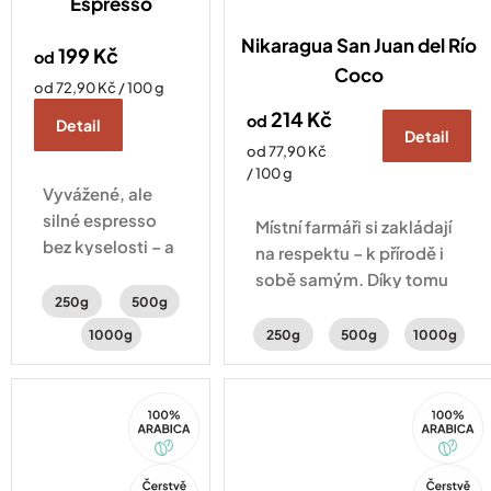
Espresso
Nikaragua San Juan del Río
199 Kč
od
Coco
Měrná
od 72,90 Kč / 100 g
cena:
214 Kč
od
Detail
Detail
Měrná
od 77,90 Kč
cena:
/ 100 g
Vyvážené, ale
silné espresso
Místní farmáři si zakládají
bez kyselosti – a
na respektu – k přírodě i
navrch s
sobě samým. Díky tomu
bohatou
250g
500g
vzniká káva s tóny
cremou.
cukrovinek, mléčné
1000g
250g
500g
1000g
čokolády
a lískooříškovou hořkostí.
100%
100%
Arabica
Arabica
Tip
Tip