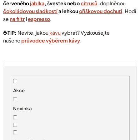
červeného
jablka
, švestek nebo
citrusů
, doplněnou
čokoládovou sladkostí
a lehkou
oříškovou dochutí
. Hodí
se
na filtr
i
espresso
.
☕️TIP:
Nevíte, jakou
kávu
vybrat? Vyzkoušejte
našeho
průvodce výběrem kávy
.
V
ý
p
i
s
Akce
p
r
Novinka
o
d
u
k
t