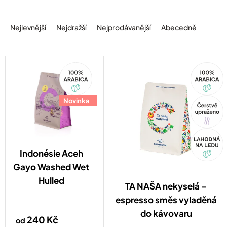
Ř
a
Nejlevnější
Nejdražší
Nejprodávanější
Abecedně
z
e
n
í
100%
100%
Arabica
Arabica
p
r
o
Novinka
Tip
d
u
Akce
k
t
Indonésie Aceh
ů
Gayo Washed Wet
Hulled
TA NAŠA nekyselá –
espresso směs vyladěná
do kávovaru
240 Kč
od