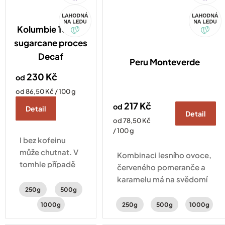
Akce
Akce
Kolumbie Tolima
sugarcane proces
Decaf
Peru Monteverde
230 Kč
od
Měrná
od 86,50 Kč / 100 g
cena:
217 Kč
od
Detail
Detail
Měrná
od 78,50 Kč
cena:
/ 100 g
I bez kofeinu
může chutnat. V
Kombinaci lesního ovoce,
tomhle případě
červeného pomeranče a
po čokoládě,
karamelu má na svědomí
kterou vyvažuje
250g
500g
Alfonso Tejada.
sladký třtinový
Odborník, od kterého se
1000g
250g
500g
1000g
cukr a
učí všichni místní farmáři.
svěží zelené