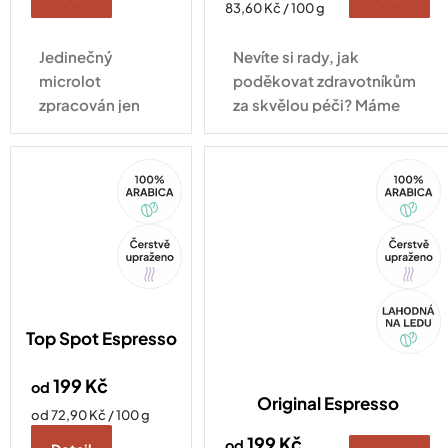
Měrná
83,60 Kč / 100 g
cena:
Jedinečný
Nevíte si rady, jak
microlot
poděkovat zdravotníkům
zpracován jen
za skvělou péči? Máme
pro
pro vás řešení.
COFFEESPOT
100%
100%
- Každý šálek
Arabica
Arabica
má svůj příběh.
Tip
Tip
Akce
Top Spot Espresso
199 Kč
od
Original Espresso
Měrná
od 72,90 Kč / 100 g
cena:
199 Kč
od