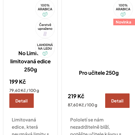
100%
100%
chuť lesního
Arabica
Arabica
ovoce, ibišku a
vanilky.
Tip
Novinka
Akce
No Limit -
limitovaná edice
250g
Pro učitele 250g
199 Kč
Měrná
79,60 Kč / 100 g
219 Kč
cena:
Detail
Detail
Měrná
87,60 Kč / 100 g
cena:
Limitovaná
Pololetí se nám
edice, která
nezadržitelně blíží,
neuznává limity s
potěšte učitele kávou s