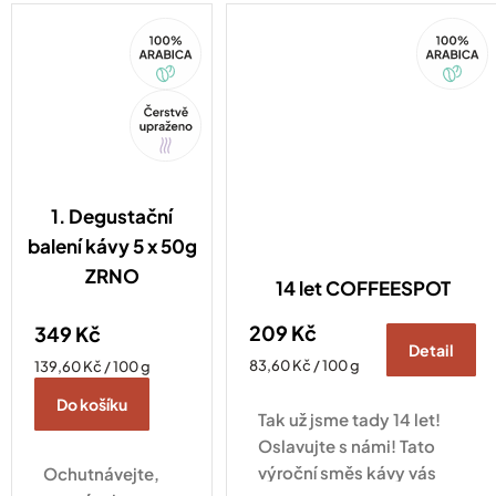
lahodnou
čokoládu.
smetanovou
100%
100%
Arabica
Arabica
chuť, které
uzavírají vinné
Tip
tóny.
1. Degustační
balení kávy 5 x 50g
ZRNO
14 let COFFEESPOT
209 Kč
349 Kč
Detail
Měrná
Měrná
83,60 Kč / 100 g
139,60 Kč / 100 g
cena:
cena:
Do košíku
Tak už jsme tady 14 let!
Oslavujte s námi! Tato
výroční směs kávy vás
Ochutnávejte,