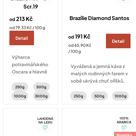
Scr.19
Brazílie Diamond Santos
213 Kč
od
Měrná
od 79,33 Kč / 100 g
cena:
191 Kč
od
Detail
Detail
Měrná
od 65,90 Kč
cena:
/ 100 g
Výherce
potravinářského
Vyvážená a jemná káva z
Oscara a hlavně
malých rodinných farem v
lahodně sladká
sobě ukrývá chuť oříšků,
káva. V plném
250g
500g
čokolády a sušeného
těle ucítíte
ovoce.
1000g
3000g
250g
500g
1000g
intenzivní chuť
čokolády,
voňavý karamel
Akce
100%
Arabica
a sušené
švestky.
Novinka