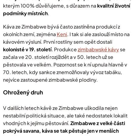
v
kterým 100% důvěřujeme, s důrazem na
kvalitní životní
ý
podmínky místních
.
p
i
s
Káva ze Zimbabwe bývá často zastíněna produkcí z
u
okolních zemí, zejména
Keni
. I tak si ale zaslouží místo na
kávovém výsluní. První rostliny sem opět dostali
kolonisté v 19. století
. Produkce
zimbabwské kávy
se
začala ve 20. století rozjíždět a v 50. letech už se
pěstovala ve velkém. Pozornost se k ní upnula hlavně v
70. letech, kdy sankce znemožňovaly vývoz tabáku,
nejvíce zastoupené zimbabwské plodiny.
Ohrožený druh
V dalších letech kávě ze Zimbabwe uškodila nejen
nestabilní politická situace, ale také nedostatek lokalit
vhodných k jejímu pěstování.
Zimbabwe z velké části
pokrývá savana, káva se tak pěstuje jen v menších