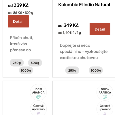
Kolumbie El Indio Natural
239 Kč
od
Měrná
od 86 Kč / 100 g
cena:
Detail
349 Kč
od
Detail
Měrná
od 1,40 Kč / 1 g
Příběh chuti,
cena:
která vás
Dopřejte si něco
přenese do
speciálního - vyzkoušejte
srdce Keni.
exotickou chuťovou
Káva zpracovaná
250g
500g
explozi banánků v
metodou Fully
čokoládě, červeného
1000g
250g
1000g
washed s chutí
pomeranče a kakaa
ostružin,
černého rybízu a
100%
100%
Arabica
Arabica
jasmínu.
Tip
Tip