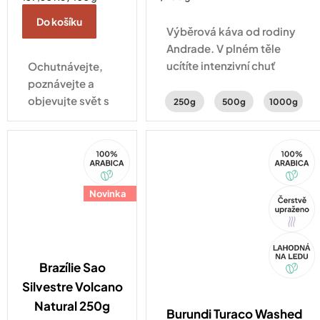
cena:
Do košíku
Výběrová káva od rodiny
Andrade. V plném těle
ucítíte intenzivní chuť
Ochutnávejte,
karamelu, perníku a
poznávejte a
lískových oříšků.
objevujte svět s
250g
500g
1000g
našimi kávami.
Ideální volba,
100%
100%
když se
Arabica
Arabica
nemůžete
rozhodnout!
Novinka
Tip
Akce
Brazílie Sao
Silvestre Volcano
Natural 250g
Burundi Turaco Washed