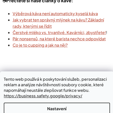
☕️Přečtěte si naše články o kávě:
Výběrová káva není automaticky kyselá káva
Jak vybrat ten správný mlýnek na kávu? Základní
rady, kterými se řídit
Čerstvé mléko vs. trvanlivé. Kavárníci, zbystřete!
!
Pár nonsensů, na které barista nechce odpovídat
Co je to cupping a jak na něj?
Tento web používá k poskytování služeb, personalizaci
reklam a analýze návštěvnosti soubory cookie, které
napomáhají neustále zlepšovat funkce webu.
https://business.safety.google/privacy/
Vždy čerstvá
Káva pro každého
Nastavení
Kávu pražíme každý den v
Naši výběrovou kávu si