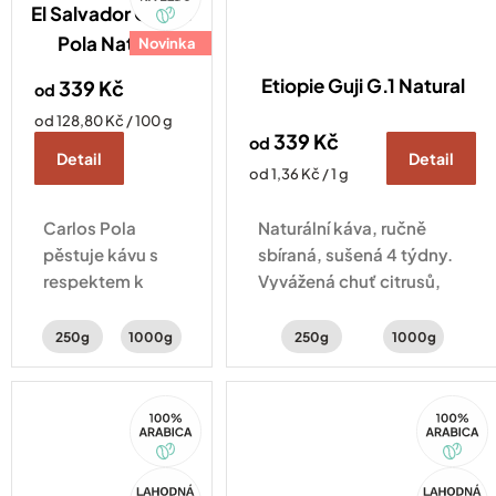
El Salvador Carlos
Pola Natural
Novinka
Etiopie Guji G.1 Natural
339 Kč
od
Měrná
od 128,80 Kč / 100 g
339 Kč
cena:
od
Detail
Detail
Měrná
od 1,36 Kč / 1 g
cena:
Carlos Pola
Naturální káva, ručně
pěstuje kávu s
sbíraná, sušená 4 týdny.
respektem k
Vyvážená chuť citrusů,
přírodě a místní
čokolády a koření.
komunitě.
250g
1000g
250g
1000g
Naturálka z
pohoří Apaneca
100%
100%
se hodí na filtr a
Arabica
Arabica
ucítíte v ní
bylinky, med a
Akce
Akce
brusinky.