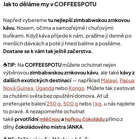
Jak to děláme my v COFFEESPOTU
Napřed vybereme
tu nejlepší zimbabwskou zrnkovou
kávu
. Nosem, očima a samozřejmě i chuťovými
buňkami. Když káva přijede k nám, pražíme ji denně po
menších dávkách a poté ji hned balíme a posíláme.
Dostane se k vám tak ještě začerstva.
☕️TIP:
Na
COFFEESPOTU
můžete ochutnat nejen
výběrovou
zimbabwskou zrnkovou kávu
, ale také
kávy z
dalších exotických destinací
— například
Malawi
,
Papua
Nová Guinea
,
Uganda
nebo
Kongo
.
Můžete tak cestovat
za chutěmi světa bez opuštění domova. Ať už
preferujete balení
250 g
,
500 g
nebo
1 kg
, u nás najdete
to pravé. A nezapomeňte ochutnat
také
prvotřídní
mléčnou
a
hořkou čokoládu
přímo z
dílny
čokoládového mistra JANKA
.