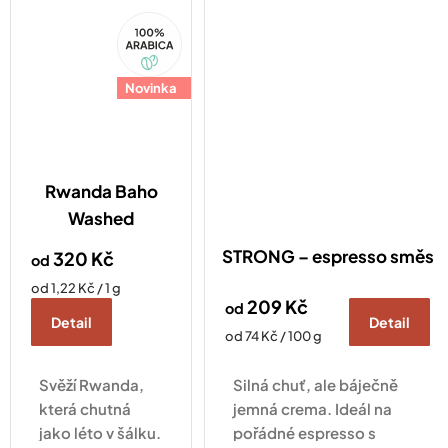
jablko.
100%
Arabica
Novinka
Rwanda Baho
Washed
STRONG – espresso směs
320 Kč
od
Měrná
od 1,22 Kč / 1 g
209 Kč
cena:
od
Detail
Detail
Měrná
od 74 Kč / 100 g
cena:
Svěží Rwanda,
Silná chuť, ale báječně
která chutná
jemná crema. Ideál na
jako léto v šálku.
pořádné espresso s