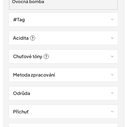
Ovocná bomba
ů
#Tag
Acidita
?
Chuťové tóny
?
Metoda zpracování
Odrůda
Příchuť