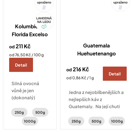
Akce
Kolumbie La
Florida Excelso
Guatemala
211 Kč
od
Huehuetenango
Měrná
od 76,50 Kč / 100 g
cena:
Detail
216 Kč
od
Detail
Měrná
od 0,86 Kč / 1 g
Silná ovocná
cena:
vůně je jen
Jedna z nejoblíbenějších a
(dokonalý)
nejlepších káv z
začátek. Po
Guatemaly. Na její chuti
napití ucítíte
250g
500g
je to znát – ucítíte v
švestky
ní sušené
1000g
250g
500g
1000g
s čokoládou a
broskve, mandle a