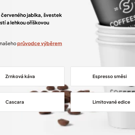
 červeného jablka, švestek
tí a lehkou oříškovou
 našeho
průvodce výběrem
Zrnková káva
Espresso směsi
Cascara
Limitované edice