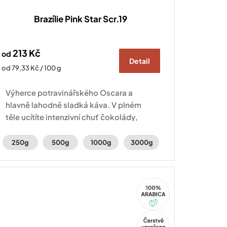
Brazílie Pink Star Scr.19
213 Kč
od
Detail
Měrná
od 79,33 Kč / 100 g
cena:
Výherce potravinářského Oscara a
hlavně lahodně sladká káva. V plném
těle ucítíte intenzivní chuť čokolády,
voňavý karamel a sušené švestky.
250g
500g
1000g
3000g
100%
Arabica
Tip