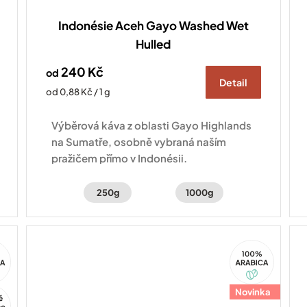
Indonésie Aceh Gayo Washed Wet
Hulled
240 Kč
od
Detail
Měrná
od 0,88 Kč / 1 g
cena:
Výběrová káva z oblasti Gayo Highlands
na Sumatře, osobně vybraná naším
pražičem přímo v Indonésii.
250g
1000g
100%
ca
Arabica
Novinka