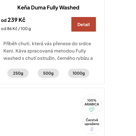
Keňa Duma Fully Washed
239 Kč
od
Detail
Měrná
od 86 Kč / 100 g
cena:
Příběh chuti, která vás přenese do srdce
Keni. Káva zpracovaná metodou Fully
washed s chutí ostružin, černého rybízu a
jasmínu.
250g
500g
1000g
100%
Arabica
Tip