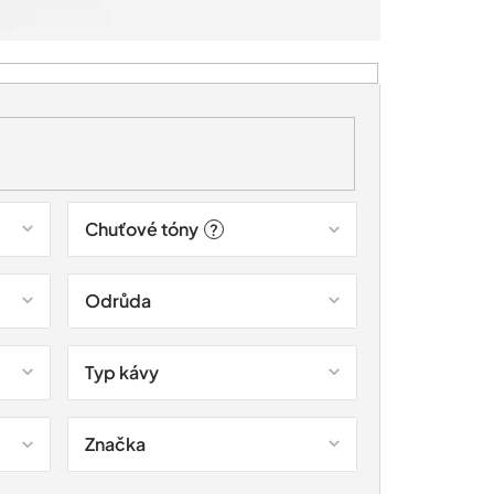
Chuťové tóny
?
Odrůda
Typ kávy
Značka