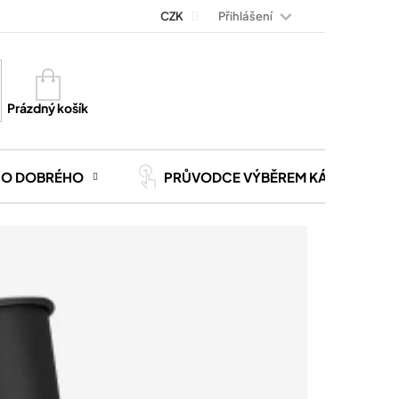
Přihlášení
Magazín Kávoviny
Blog
CZK
Kontakt
Kariéra
Nákupní
košík
Prázdný košík
CO DOBRÉHO
PRŮVODCE VÝBĚREM KÁVY