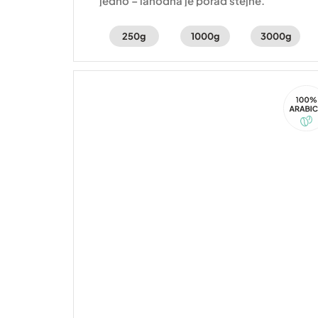
jedno – lahodná je pořád stejně.
250g
1000g
3000g
100%
Arabi