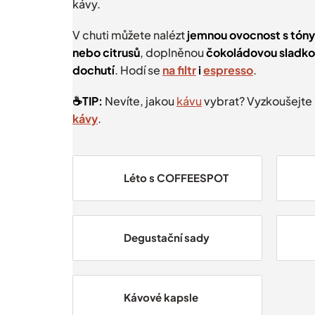
kávy.
V chuti můžete nalézt
jemnou ovocnost s tóny
nebo citrusů
, doplněnou
čokoládovou sladkos
dochutí
. Hodí se
na filtr
i
espresso
.
☕️TIP:
Nevíte, jakou
kávu
vybrat? Vyzkoušejte
kávy
.
Léto s COFFEESPOT
Degustační sady
Kávové kapsle