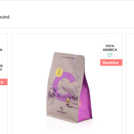
edně
100%
ca
Arabica
Novinka
ka