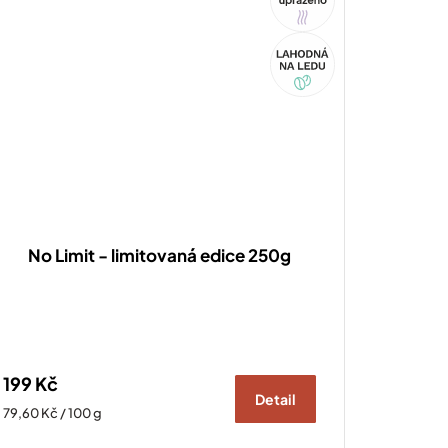
Akce
No Limit - limitovaná edice 250g
199 Kč
Detail
Měrná
79,60 Kč / 100 g
cena: