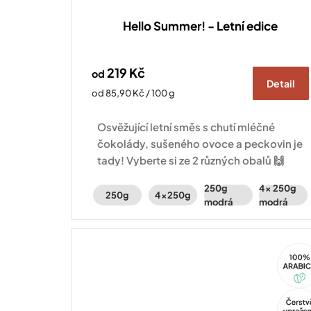
Hello Summer! - Letní edice
219 Kč
od
Detail
Měrná
od 85,90 Kč / 100 g
cena:
Osvěžující letní směs s chutí mléčné
čokolády, sušeného ovoce a peckovin je
tady! Vyberte si ze 2 různých obalů 🙌
250g
4x 250g
250g
4x250g
modrá
modrá
100%
Arabi
Tip