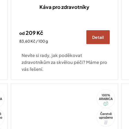
Káva pro zdravotníky
209 Kč
od
Detail
Měrná
83,60 Kč / 100 g
cena:
Nevíte si rady, jak poděkovat
zdravotníkům za skvělou péči? Máme pro
vás řešení.
100%
ca
Arabica
Tip