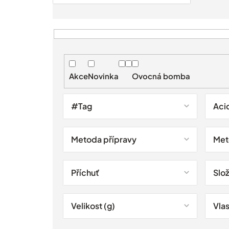
V
ý
p
i
Akce
Novinka
Ovocná bomba
s
p
r
#Tag
Aci
o
d
u
Metoda přípravy
Met
k
t
ů
Příchuť
Slo
Velikost (g)
Vlas