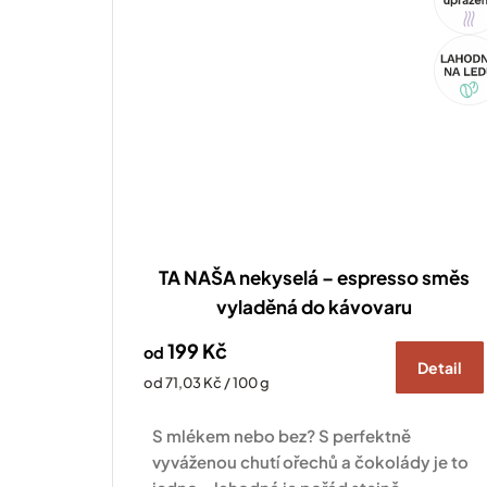
Akce
TA NAŠA nekyselá – espresso směs
vyladěná do kávovaru
199 Kč
od
Detail
Měrná
od 71,03 Kč / 100 g
cena:
S mlékem nebo bez? S perfektně
vyváženou chutí ořechů a čokolády je to