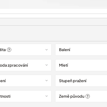
dita
Balení
?
oda zpracování
Mletí
žení
Stupeň pražení
tnosti
Země původu
?