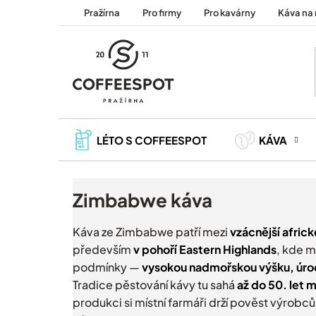
Přejít
Pražírna
Pro firmy
Pro kavárny
Káva na 
na
obsah
LÉTO S COFFEESPOT
KÁVA
Zimbabwe káva
Káva ze Zimbabwe patří mezi
vzácnější afric
především
v pohoří Eastern Highlands
, kde m
podmínky —
vysokou nadmořskou výšku, úrod
Tradice pěstování kávy tu sahá
až do 50. let m
produkci si místní farmáři drží pověst výrobců