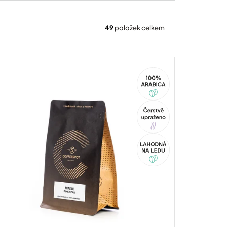
49
položek celkem
100%
Arabica
Tip
Akce