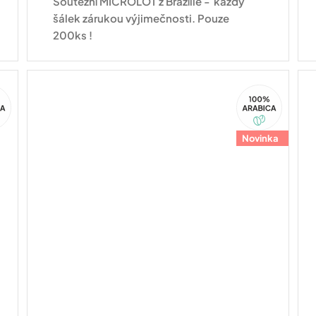
Soutěžní MICROLOT z Brazílie - každý
šálek zárukou výjimečnosti. Pouze
200ks !
100%
ca
Arabica
Novinka