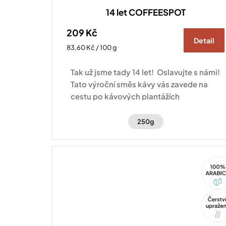
14 let COFFEESPOT
209 Kč
Detail
Měrná
83,60 Kč / 100 g
cena:
Tak už jsme tady 14 let! Oslavujte s námi!
Tato výroční směs kávy vás zavede na
cestu po kávových plantážích
Hondurasu a Brazílie.
250g
100%
Arabi
Tip