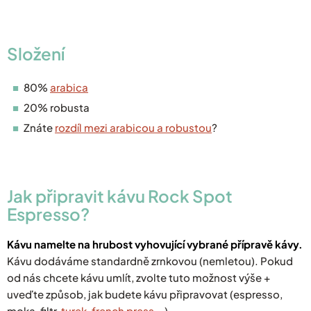
Složení
80%
arabica
20% robusta
Znáte
rozdíl mezi arabicou a robustou
?
Jak připravit
kávu
Rock Spot
Espresso?
Kávu namelte na hrubost vyhovující vybrané přípravě kávy.
Kávu dodáváme standardně zrnkovou (nemletou). Pokud
od nás chcete kávu umlít, zvolte tuto možnost výše +
uveďte způsob, jak budete kávu připravovat (espresso,
moka, filtr,
turek
,
french press
...)