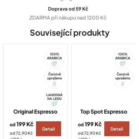
Doprava od 59 Kč
ZDARMA při nákupu nad 1200 Kč
Související produkty
100%
100%
Arabica
Arabica
Tip
Tip
Akce
Original Espresso
Top Spot Espresso
199 Kč
199 Kč
od
od
Detail
Detail
Měrná
Měrná
od 72,90 Kč
od 72,90 Kč
cena:
cena: