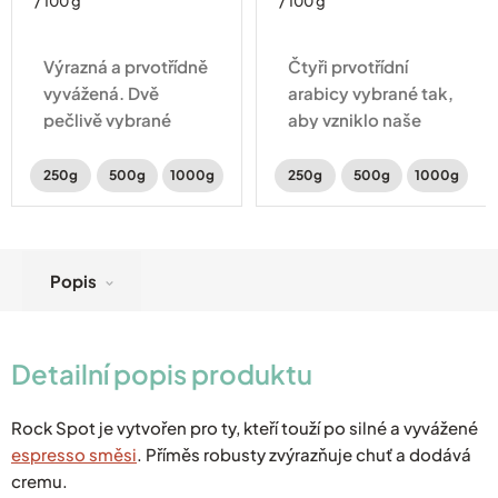
/ 100 g
/ 100 g
Výrazná a prvotřídně
Čtyři prvotřídní
vyvážená. Dvě
arabicy vybrané tak,
pečlivě vybrané
aby vzniklo naše
arabicy v sobě
nejjemnější
ukrývají čokoládové
espresso. V lehce
250g
500g
1000g
250g
500g
1000g
a mandlové tóny
sladké chuti ucítíte
doplněné o sladké
čokoládové a
kandované ovoce.
kakaové tóny.
Popis
Detailní popis produktu
Rock Spot je vytvořen pro ty, kteří touží po silné a vyvážené
espresso směsi
. Příměs robusty zvýrazňuje chuť a dodává
cremu.