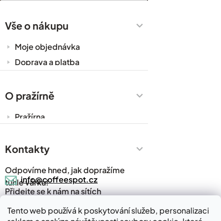
Vše o nákupu
Moje objednávka
Doprava a platba
Káva do kanceláře
Zakázková výroba
O pražírně
Obchodní podmínky
Pražírna
Ochrana osobních údajů
Cesty za kávou
Prodejny
Kontakty
Časté dotazy
Odpovíme hned, jak dopražíme
Kávový slovník
info@coffeespot.cz
tuhle várku!
Přidejte se k nám na sítích
Napsali o nás
Blog
Tento web používá k poskytování služeb, personalizaci