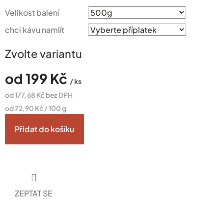
Velikost balení
chci kávu namlít
Zvolte variantu
od
199 Kč
/ ks
od
177,68 Kč
bez DPH
Měrná
od 72,90 Kč / 100 g
cena:
Přidat do košíku
ZEPTAT SE