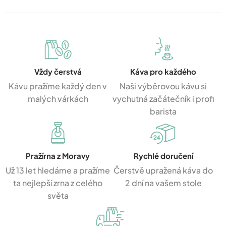
Vždy čerstvá
Káva pro každého
Kávu pražíme každý den v
Naši výběrovou kávu si
malých várkách
vychutná začátečník i profi
barista
Pražírna z Moravy
Rychlé doručení
Už 13 let hledáme a pražíme
Čerstvě upražená káva do
ta nejlepší zrna z celého
2 dní na vašem stole
světa