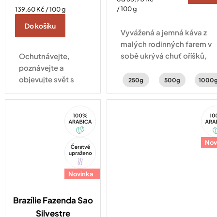
cena:
Měrná
/ 100 g
139,60 Kč / 100 g
cena:
Do košíku
Vyvážená a jemná káva z
malých rodinných farem v
sobě ukrývá chuť oříšků,
Ochutnávejte,
čokolády a sušeného ovoc
poznávejte a
objevujte svět s
250g
500g
1000
našimi kávami.
Ideální volba, když
100%
10
se nemůžete
Arabica
Ara
rozhodnout!
Tip
Nov
Novinka
Brazílie Fazenda Sao
Silvestre