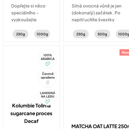
Dopřejte si něco
Silná ovocná vůně je jen
speciálního -
(dokonalý) začátek. Po
vyzkoušejte
napití ucítíte švestky
exotickou
s čokoládou a lahodnou
chuťovou explozi
smetanovou chuť, které
250g
1000g
250g
500g
1000
banánků v
uzavírají vinné tóny.
čokoládě,
100%
Nov
červeného
Arabica
pomeranče a
kakaa
Tip
Akce
Kolumbie Tolima
sugarcane proces
Decaf
MATCHA OAT LATTE 250