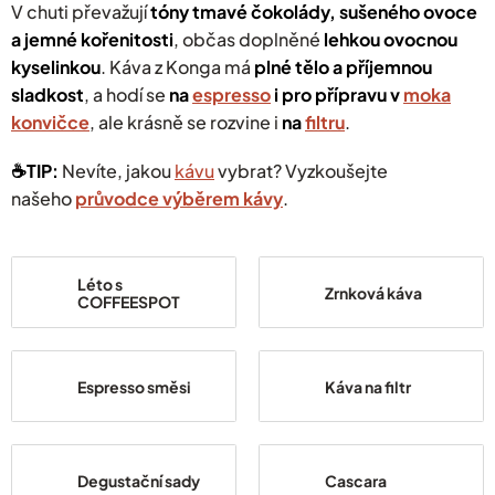
V chuti převažují
tóny tmavé čokolády, sušeného ovoce
a jemné kořenitosti
, občas doplněné
lehkou ovocnou
kyselinkou
. Káva z Konga má
plné tělo a příjemnou
sladkost
, a hodí se
na
espresso
i pro přípravu v
moka
konvičce
, ale krásně se rozvine i
na
filtru
.
☕️TIP:
Nevíte, jakou
kávu
vybrat? Vyzkoušejte
našeho
průvodce výběrem kávy
.
Léto s
Zrnková káva
COFFEESPOT
Espresso směsi
Káva na filtr
Degustační sady
Cascara