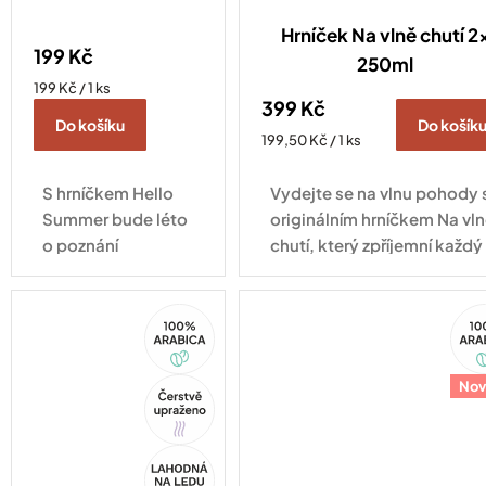
Hrníček Na vlně chutí 2
199 Kč
250ml
Měrná
199 Kč / 1 ks
399 Kč
cena:
Do košíku
Do košík
Měrná
199,50 Kč / 1 ks
cena:
S hrníčkem Hello
Vydejte se na vlnu pohody 
Summer bude léto
originálním hrníčkem Na vl
o poznání
chutí, který zpříjemní každý
příjemnější. Ať už si
okamžik s vaším oblíbeným
vychutnáváte ranní
nápojem.
100%
10
cappuccino na
Arabica
Ara
balkoně,
odpolední
Tip
Nov
filtrovanou kávu na
zahradě nebo
večerní čaj při
Akce
západu...