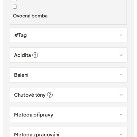
k
t
Ovocná bomba
ů
#Tag
Acidita
?
Balení
Chuťové tóny
?
Metoda přípravy
Metoda zpracování