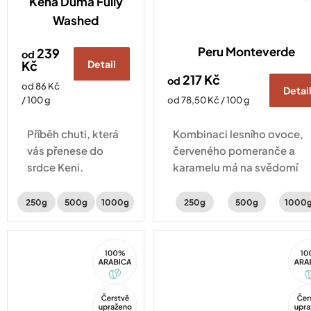
Keňa Duma Fully
Washed
Peru Monteverde
239
od
Kč
Detail
217 Kč
od
Měrná
od 86 Kč
Detai
cena:
Měrná
/ 100 g
od 78,50 Kč / 100 g
cena:
Příběh chuti, která
Kombinaci lesního ovoce,
vás přenese do
červeného pomeranče a
srdce Keni.
karamelu má na svědomí
Káva zpracovaná
Alfonso Tejada. Odborník,
metodou Fully
od kterého se učí všichni
250g
500g
1000g
250g
500g
1000
washed s chutí
místní farmáři.
ostružin, černého
100%
10
rybízu a jasmínu.
Arabica
Ara
Tip
Tip