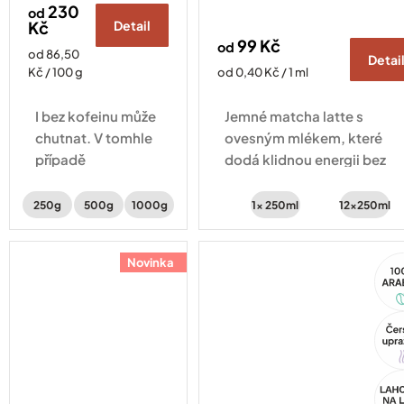
230
od
Kč
Detail
99 Kč
od
Měrná
od 86,50
Detai
cena:
Měrná
Kč / 100 g
od 0,40 Kč / 1 ml
cena:
I bez kofeinu může
Jemné matcha latte s
chutnat. V tomhle
ovesným mlékem, které
případě
dodá klidnou energii bez
po čokoládě,
nervozity – ideální alternati
kterou vyvažuje
ke kávě na ráno i odpoledn
250g
500g
1000g
1x 250ml
12x250ml
sladký třtinový
cukr a svěží zelené
Novinka
10
jablko.
Ara
Tip
Akc