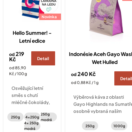
d
u
Novinka
k
t
ů
Hello Summer! -
Letní edice
219
Indonésie Aceh Gayo Wa
od
Kč
Detail
Wet Hulled
Měrná
od 85,90
240 Kč
cena:
Kč / 100 g
od
Detai
Měrná
od 0,88 Kč / 1 g
Osvěžující letní
cena:
směs s chutí
Výběrová káva z oblasti
mléčné čokolády,
Gayo Highlands na Sumatř
sušeného ovoce a
osobně vybraná naším
250g
peckovin je tady!
250g
4x250g
pražičem přímo v Indonésii.
modrá
Vyberte si ze 2
4x 250g
250g
1000g
modrá
různých obalů 🙌