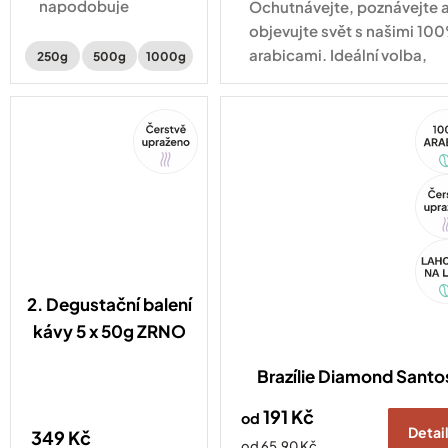
napodobuje
Ochutnávejte, poznávejte 
původní přepravu
objevujte svět s našimi 10
kávy na
arabicami. Ideální volba,
250g
500g
1000g
plachetnicích. A
když se nemůžete
hlavně jí
rozhodnout!
Tip
10
dodává zemitou,
Ara
kořeněnou chuť
plnou hořké
Tip
čokolády a mandlí.
Akc
2. Degustační balení
kávy 5 x 50g ZRNO
Brazílie Diamond Santo
191 Kč
od
Detai
349 Kč
Měrná
od 65,90 Kč