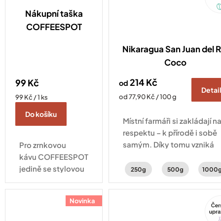
Nákupní taška
COFFEESPOT
Nikaragua San Juan del R
Coco
214 Kč
99 Kč
od
Detai
Měrná
Měrná
od 77,90 Kč / 100 g
99 Kč / 1 ks
cena:
cena:
Do košíku
Místní farmáři si zakládají n
respektu – k přírodě i sobě
samým. Díky tomu vzniká
Pro zrnkovou
káva s tóny
kávu COFFEESPOT
cukrovinek, mléčné
jedině se stylovou
250g
500g
1000
čokolády
látkovou taškou s
a lískooříškovou hořkostí.
logem naší
Novinka
Tip
pražírny! Bavlněná
nákupní taška