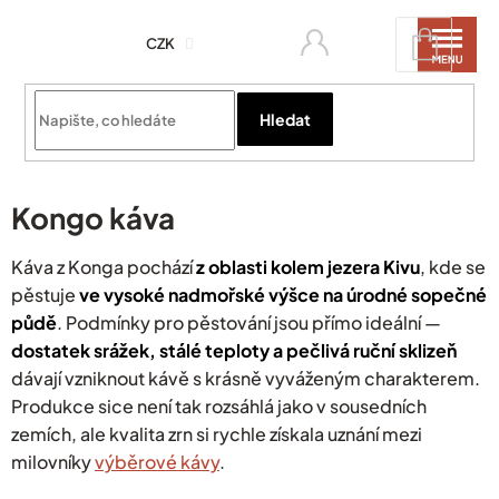
Přejít
Nákupní
na
CZK
košík
obsah
Přihlási
Hledat
Kongo káva
Káva z Konga pochází
z oblasti kolem jezera Kivu
, kde se
pěstuje
ve vysoké nadmořské výšce na úrodné sopečné
půdě
. Podmínky pro pěstování jsou přímo ideální —
dostatek srážek, stálé teploty a pečlivá ruční sklizeň
dávají vzniknout kávě s krásně vyváženým charakterem.
Produkce sice není tak rozsáhlá jako v sousedních
zemích, ale kvalita zrn si rychle získala uznání mezi
milovníky
výběrové kávy
.