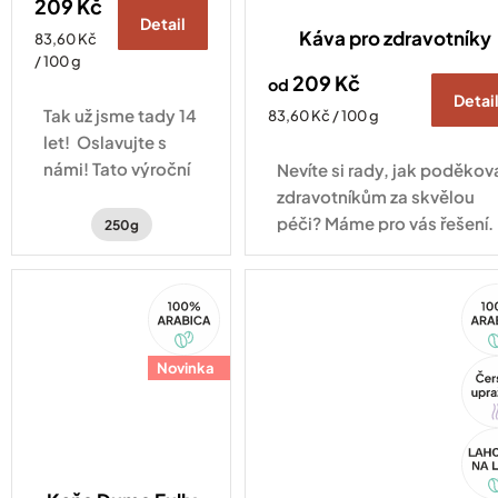
209 Kč
Detail
Káva pro zdravotníky
Měrná
83,60 Kč
cena:
/ 100 g
209 Kč
od
Detai
Tak už jsme tady 14
Měrná
83,60 Kč / 100 g
cena:
let! Oslavujte s
námi! Tato výroční
Nevíte si rady, jak poděkov
směs kávy vás
zdravotníkům za skvělou
zavede na cestu po
péči? Máme pro vás řešení.
250g
kávových
plantážích
100%
10
Hondurasu a
Arabica
Ara
Brazílie.
Novinka
Tip
Akc