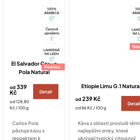
dokonalým
varianta ve vyletněném
100%
10
doplňkem pro
kabátku s nápisem Hello
Arabica
Ara
každodenní
Summer zaujme na první...
nošení. Zaujme na
Tip
Akc
první pohled a
bude skvělým
dárkem pro
Akce
Nov
každého milovníka
kávy a...
El Salvador Carlos
Novinka
Pola Natural
Etiopie Limu G.1 Natura
339
od
Kč
Detail
239 Kč
od
Měrná
od 128,80
Detai
cena:
Měrná
Kč / 100 g
od 86 Kč / 100 g
cena:
Carlos Pola
Káva z oblasti proslulé těmi
pěstuje kávu s
nejlepšími zrnky, které
respektem k
ukrývají typický citrusový