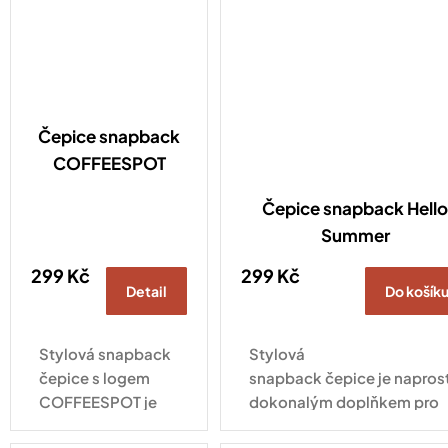
Čepice snapback
COFFEESPOT
Čepice snapback Hello
Summer
299 Kč
299 Kč
Detail
Do košík
Stylová snapback
Stylová
čepice s logem
snapback čepice je napros
COFFEESPOT je
dokonalým doplňkem pro
naprosto
každodenní nošení. Tahle