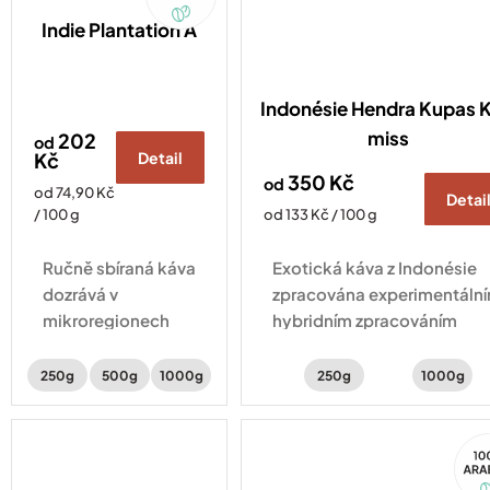
Indie Plantation A
Indonésie Hendra Kupas K
miss
202
od
Kč
Detail
350 Kč
od
Měrná
od 74,90 Kč
Detai
cena:
Měrná
/ 100 g
od 133 Kč / 100 g
cena:
Ručně sbíraná káva
Exotická káva z Indonésie
dozrává v
zpracována experimentáln
mikroregionech
hybridním zpracováním
Karnataky. Vybírá
natural a washed . Šálek
se jen ta nejlepší –
kávy s chutí šťavnatého kiw
250g
500g
1000g
250g
1000g
výsledkem je
hrozinek a třtinového cukru
jemná chuť mléčné
10
čokolády s
Ara
minimální