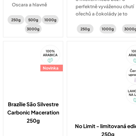
Oscara a hlavně
perfektně vyváženou chutí
lahodně sladká
ořechů a čokolády je to
káva. V plném těle
250g
500g
1000g
jedno – lahodná je pořád
ucítíte intenzivní
stejně.
3000g
250g
1000g
3000
chuť čokolády,
voňavý karamel a
sušené švestky.
100%
10
Arabica
Ara
Novinka
Tip
Akc
Brazílie São Silvestre
Carbonic Maceration
250g
No Limit - limitovaná edi
250g