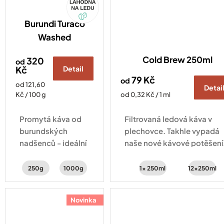
Burundi Turaco
Washed
Cold Brew 250ml
320
od
Kč
Detail
79 Kč
od
Měrná
od 121,60
Detai
cena:
Měrná
Kč / 100 g
od 0,32 Kč / 1 ml
cena:
Promytá káva od
Filtrovaná ledová káva v
burundských
plechovce. Takhle vypadá
nadšenců - ideální
naše nové kávové potěšení
na filtr. Chuť plná
Za studena macerovaná
citrusů, zralého
Brazílie Fazenda, naplněna
250g
1000g
1x 250ml
12x250ml
ovoce a karamelu.
do plechovky a doplněna
dusíkem pro Nitro efekt a...
Novinka