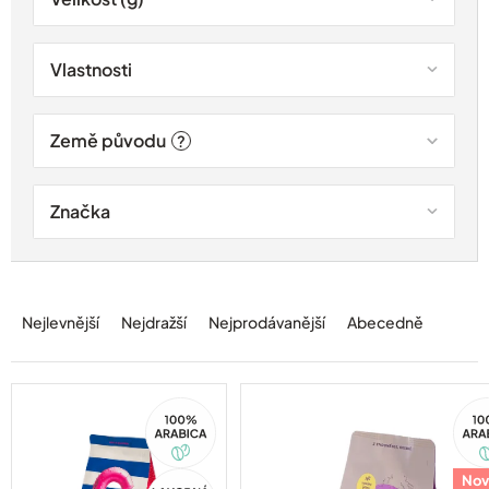
Vlastnosti
Země původu
?
Značka
Ř
a
Nejlevnější
Nejdražší
Nejprodávanější
Abecedně
z
e
n
í
100%
10
Arabica
Ara
p
r
o
Akce
Nov