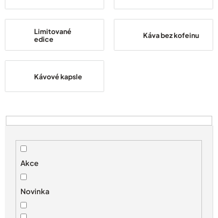
Limitované
Káva bez kofeinu
edice
Kávové kapsle
V
ý
p
i
s
Akce
p
r
Novinka
o
d
u