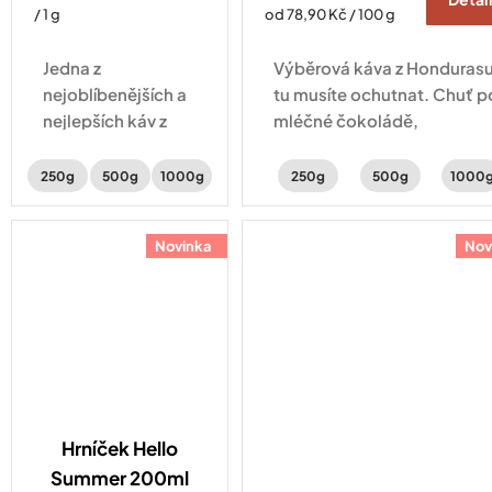
cena:
Měrná
/ 1 g
od 78,90 Kč / 100 g
cena:
Jedna z
Výběrová káva z Hondurasu
nejoblíbenějších a
tu musíte ochutnat. Chuť p
nejlepších káv z
mléčné čokoládě,
Guatemaly. Na její
peckovinách s jemnou
chuti je to znát –
aciditou.
250g
500g
1000g
250g
500g
1000
ucítíte v ní sušené
broskve, mandle a
Novinka
Nov
čokoládu.
Hrníček Hello
Summer 200ml