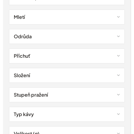
Mletí
Odrůda
Příchuť
Složení
Stupeň pražení
Typ kávy
Velikost (g)