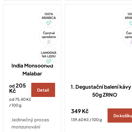
svůj příběh.
100%
10
Arabica
Ara
Tip
Tip
Akce
India Monsooned
Malabar
205
od
1. Degustační balení kávy 
Kč
Detail
50g ZRNO
Měrná
od 75,40 Kč
cena:
/ 100 g
349 Kč
Do košík
Jedinečný proces
Měrná
139,60 Kč / 100 g
cena:
monzunování