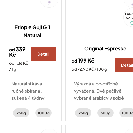
Akc
Etiopie Guji G.1
Natural
Original Espresso
339
od
Kč
Detail
199 Kč
od
Měrná
od 1,36 Kč
Detai
cena:
Měrná
/ 1 g
od 72,90 Kč / 100 g
cena:
Naturální káva,
Výrazná a prvotřídně
ručně sbíraná,
vyvážená. Dvě pečlivě
sušená 4 týdny.
vybrané arabicy v sobě
Vyvážená chuť
ukrývají čokoládové a
citrusů, čokolády a
mandlové tóny doplněné o
250g
1000g
250g
500g
1000
koření.
sladké kandované ovoce.
100%
10