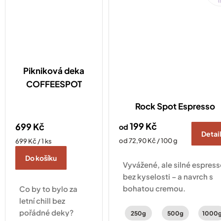
COFFEESPOT je
praktický doplněk
pro každodenní
pochůzky...
Pikniková deka
COFFEESPOT
Rock Spot Espresso
199 Kč
699 Kč
od
Detai
Měrná
Měrná
od 72,90 Kč / 100 g
699 Kč / 1 ks
cena:
cena:
Do košíku
Vyvážené, ale silné espres
bez kyselosti – a navrch s
bohatou cremou.
Co by to bylo za
letní chill bez
pořádné deky?
250g
500g
1000