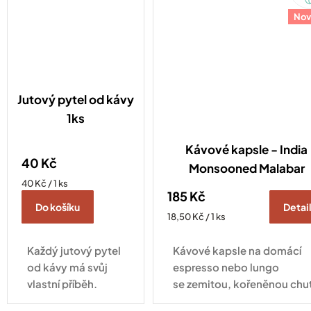
kyselosti.
Nov
Jutový pytel od kávy
1ks
Kávové kapsle - India
40 Kč
Monsooned Malabar
Měrná
40 Kč / 1 ks
185 Kč
cena:
Do košíku
Detai
Měrná
18,50 Kč / 1 ks
cena:
Každý jutový pytel
Kávové kapsle na domácí
od kávy má svůj
espresso nebo lungo
vlastní příběh.
se zemitou, kořeněnou chut
Ještě nedávno
plnou hořké čokolády