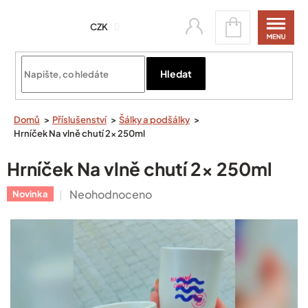
Přejít
Nákupní
na
CZK
košík
obsah
Přihlásit se
Hledat
Domů
Příslušenství
Šálky a podšálky
Hrníček Na vlně chutí 2x 250ml
Hrníček Na vlně chutí 2x 250ml
Průměrné
Neohodnoceno
Novinka
hodnocení
produktu
je
0,0
z
5