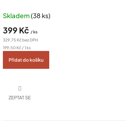
Skladem
(38 ks)
399 Kč
/ ks
329,75 Kč bez DPH
Měrná
199,50 Kč / 1 ks
cena:
Přidat do košíku
ZEPTAT SE