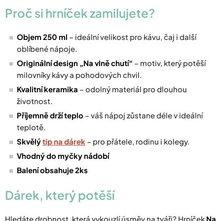
Proč si hrníček zamilujete?
Objem 250 ml
– ideální velikost pro kávu, čaj i další
oblíbené nápoje.
Originální design „Na vlně chutí“
– motiv, který potěší
milovníky kávy a pohodových chvil.
Kvalitní keramika
– odolný materiál pro dlouhou
životnost.
Příjemně drží teplo
– váš nápoj zůstane déle v ideální
teplotě.
Skvělý
tip na dárek
– pro přátele, rodinu i kolegy.
Vhodný do myčky nádobí
Balení obsahuje 2ks
Dárek, který potěší
Hledáte drobnost, která vykouzlí úsměv na tváři? Hrníček
Na