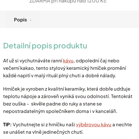
ZDARMA při nákupu nad 1200 Kč
Popis
Detailní popis produktu
Ať už si vychutnáváte ranní
kávu
, odpolední čaj nebo
večerní kakao, tento stylový keramický hrníček promění
každé napití v malý rituál plný chuti a dobré nálady.
Hrníček je vyroben z kvalitní keramiky, která dobře udržuje
teplotu nápoje a zároveň vyniká svou odolností. Tentokrát
bez ouška - skvěle padne do ruky a stane se
nepostradatelným společníkem doma i v kanceláři.
TIP:
Vychutnejte si z hrníčku naši
výběrovou kávu
a nechte
se unášet na vlně jedinečných chutí.