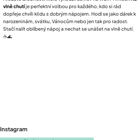
vlně chutí
je perfektní volbou pro každého, kdo si rád
dopřeje chvíli klidu s dobrým nápojem. Hodí se jako dárek k
narozeninám, svátku, Vánocům nebo jen tak pro radost.
Stačí nalít oblíbený nápoj a nechat se unášet na vlně chutí.
☕🌊
Z
á
p
Instagram
a
t