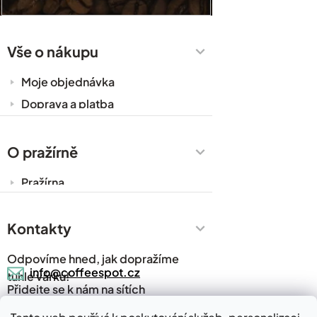
Vše o nákupu
Moje objednávka
Doprava a platba
Káva do kanceláře
Zakázková výroba
O pražírně
Obchodní podmínky
Pražírna
Ochrana osobních údajů
Cesty za kávou
Prodejny
Kontakty
Časté dotazy
Odpovíme hned, jak dopražíme
Kávový slovník
info@coffeespot.cz
tuhle várku!
Přidejte se k nám na sítích
Napsali o nás
Blog