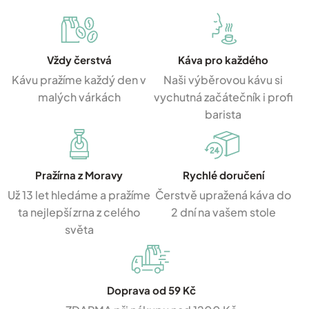
Vždy čerstvá
Káva pro každého
Kávu pražíme každý den v
Naši výběrovou kávu si
malých várkách
vychutná začátečník i profi
barista
Pražírna z Moravy
Rychlé doručení
Už 13 let hledáme a pražíme
Čerstvě upražená káva do
ta nejlepší zrna z celého
2 dní na vašem stole
světa
Doprava od 59 Kč