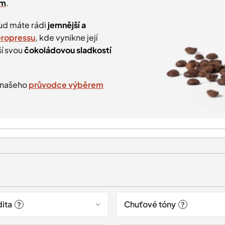
em
.
ud máte rádi
jemnější a
eropressu
, kde vynikne její
í svou
čokoládovou sladkostí
 našeho
průvodce výběrem
dita
Chuťové tóny
?
?