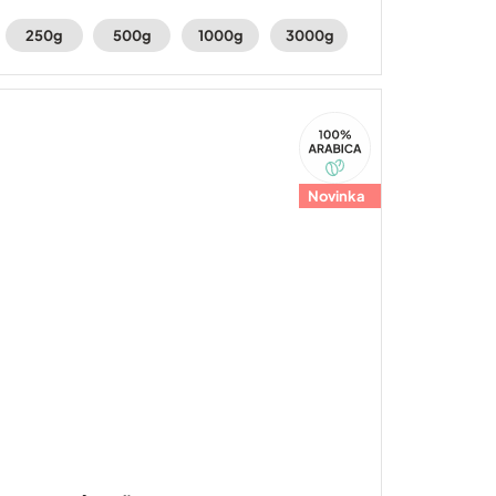
voňavý karamel a sušené švestky.
250g
500g
1000g
3000g
100%
Arabica
Novinka