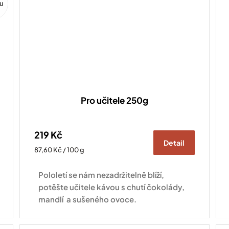
Pro učitele 250g
219 Kč
Detail
Měrná
87,60 Kč / 100 g
cena:
Pololetí se nám nezadržitelně blíží,
potěšte učitele kávou s chutí čokolády,
mandlí a sušeného ovoce.