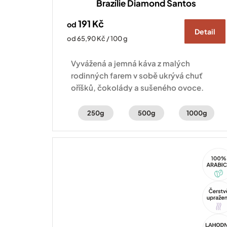
Brazílie Diamond Santos
191 Kč
od
Detail
Měrná
od 65,90 Kč / 100 g
cena:
Vyvážená a jemná káva z malých
rodinných farem v sobě ukrývá chuť
oříšků, čokolády a sušeného ovoce.
250g
500g
1000g
100%
Arabi
Tip
Akce