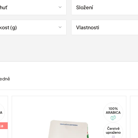
chuť
Složení
kost (g)
Vlastnosti
edně
100%
ca
Arabica
ka
Tip