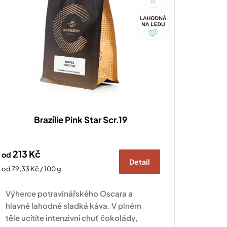
Akce
Brazílie Pink Star Scr.19
213 Kč
od
Detail
Měrná
od 79,33 Kč / 100 g
cena:
Výherce potravinářského Oscara a
hlavně lahodně sladká káva. V plném
těle ucítíte intenzivní chuť čokolády,