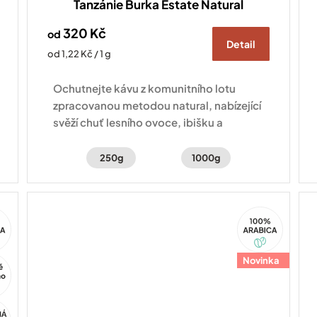
Tanzánie Burka Estate Natural
320 Kč
od
Detail
Měrná
od 1,22 Kč / 1 g
cena:
Ochutnejte kávu z komunitního lotu
zpracovanou metodou natural, nabízející
svěží chuť lesního ovoce, ibišku a
vanilky.
250g
1000g
100%
ca
Arabica
Novinka