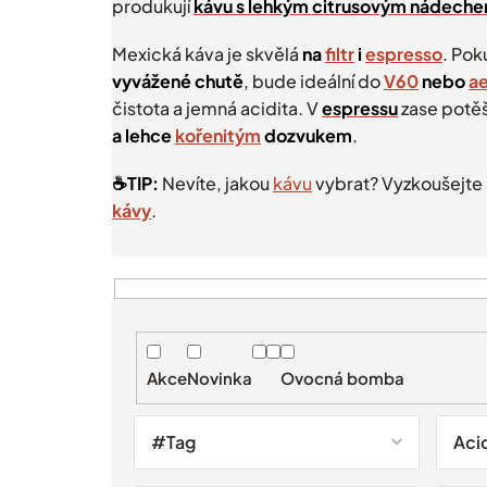
produkují
kávu s lehkým citrusovým nádech
Mexická káva je skvělá
na
filtr
i
espresso
. Pok
vyvážené chutě
, bude ideální do
V60
nebo
a
čistota a jemná acidita. V
espressu
zase potěš
a lehce
kořenitým
dozvukem
.
☕️TIP:
Nevíte, jakou
kávu
vybrat? Vyzkoušejte
kávy
.
V
ý
p
i
Akce
Novinka
Ovocná bomba
s
p
r
#Tag
Aci
o
d