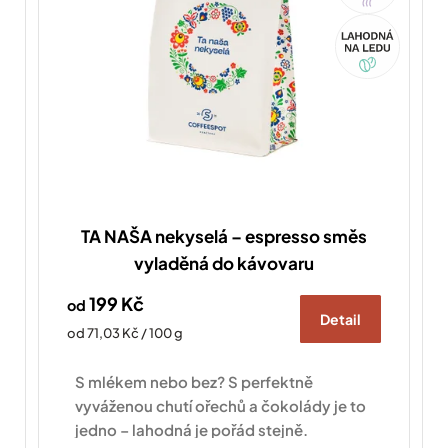
Akce
TA NAŠA nekyselá – espresso směs
vyladěná do kávovaru
199 Kč
od
Detail
Měrná
od 71,03 Kč / 100 g
cena:
S mlékem nebo bez? S perfektně
vyváženou chutí ořechů a čokolády je to
jedno – lahodná je pořád stejně.