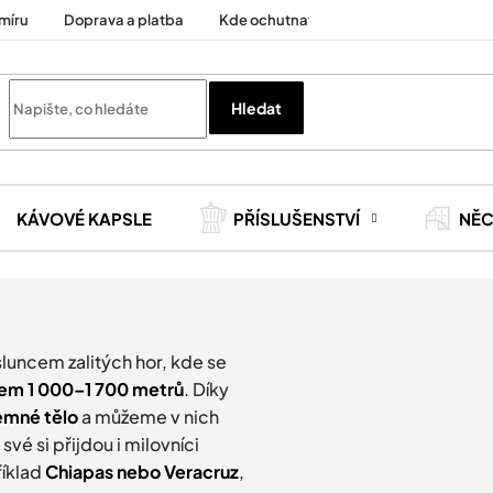
míru
Doprava a platba
Kde ochutnat
Cesty za kávou
Hledat
KÁVOVÉ KAPSLE
PŘÍSLUŠENSTVÍ
NĚ
luncem zalitých hor, kde se
em 1 000–1 700 metrů
. Díky
emné tělo
a můžeme v nich
 své si přijdou i milovníci
říklad
Chiapas nebo Veracruz
,