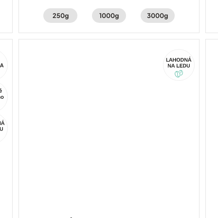
250g
1000g
3000g
Akce
ca