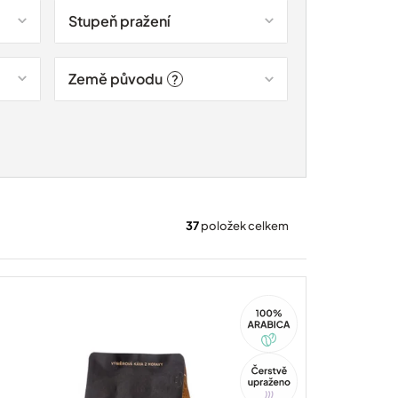
Stupeň pražení
Země původu
?
37
položek celkem
100%
Arabica
Tip