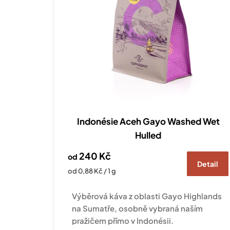
u
k
t
ů
Indonésie Aceh Gayo Washed Wet
Hulled
240 Kč
od
Detail
Měrná
od 0,88 Kč / 1 g
cena:
Výběrová káva z oblasti Gayo Highlands
na Sumatře, osobně vybraná naším
pražičem přímo v Indonésii.