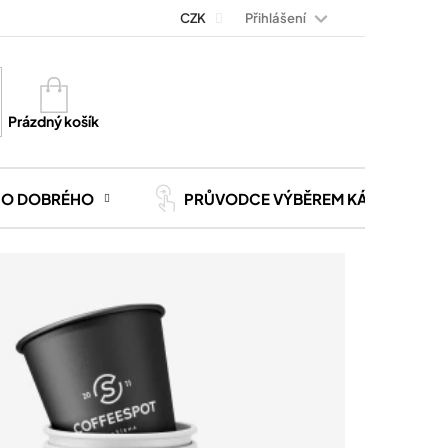
Přihlášení
Magazín Kávoviny
Blog
CZK
Kontakt
Kariéra
Nákupní
košík
Prázdný košík
CO DOBRÉHO
PRŮVODCE VÝBĚREM KÁVY