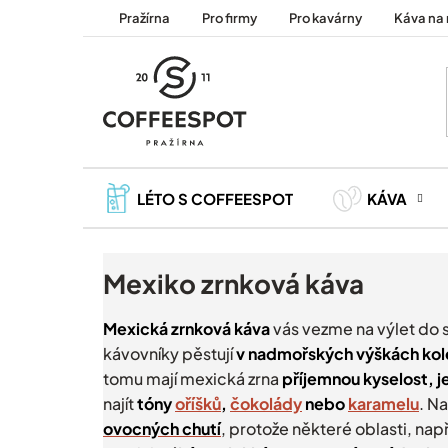
Přejít
Pražírna
Pro firmy
Pro kavárny
Káva na 
na
obsah
LÉTO S COFFEESPOT
KÁVA
Mexiko zrnková káva
Mexická zrnková káva
vás vezme na výlet do s
kávovníky pěstují
v nadmořských výškách kol
tomu mají mexická zrna
příjemnou kyselost, j
najít
tóny
oříšků
,
čokolády
nebo
karamelu
. Na
ovocných chutí
, protože některé oblasti, nap