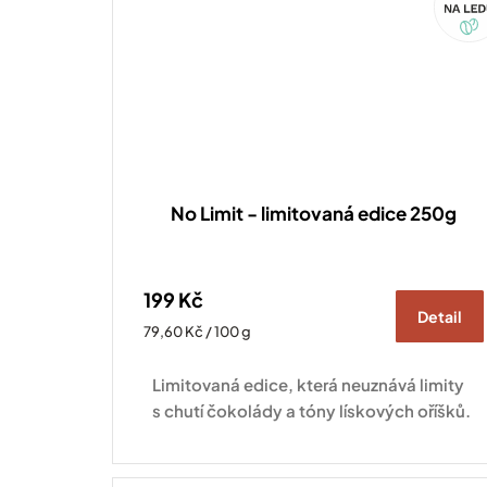
No Limit - limitovaná edice 250g
199 Kč
Detail
Měrná
79,60 Kč / 100 g
cena:
Limitovaná edice, která neuznává limity
s chutí čokolády a tóny lískových oříšků.