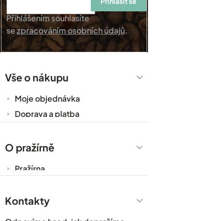
Přihlásit se
Přihlášením souhlasíte
se
zpracováním osobních údajů
.
Vše o nákupu
Moje objednávka
Doprava a platba
Káva do kanceláře
Zakázková výroba
O pražírně
Obchodní podmínky
Pražírna
Ochrana osobních údajů
Cesty za kávou
Prodejny
Kontakty
Časté dotazy