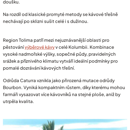
doušku.
Na rozdíl od klasické promyté metody se kávové třešně
nechávají po sklizni sušit celé i s dužinou.
Region Tolima patří mezi nejuznávanější oblasti pro
pěstování
výběrové kávy
v celé Kolumbii. Kombinace
vysoké nadmořské výšky, sopečné půdy, pravidelných
srážek a příznivého klimatu vytváří ideální podmínky pro
pomalé dozrávání kávových třešní.
Odrůda Caturra vznikla jako přirozená mutace odrůdy
Bourbon. Vyniká kompaktním růstem, díky kterému mohou
farmáři vysazovat více kávovníků na stejné ploše, aniž by
utrpěla kvalita.