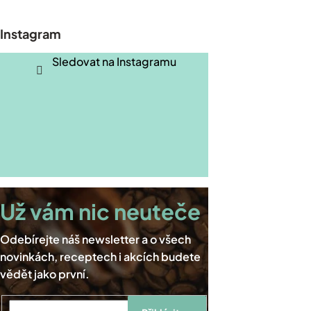
á
p
Instagram
a
t
Sledovat na Instagramu
í