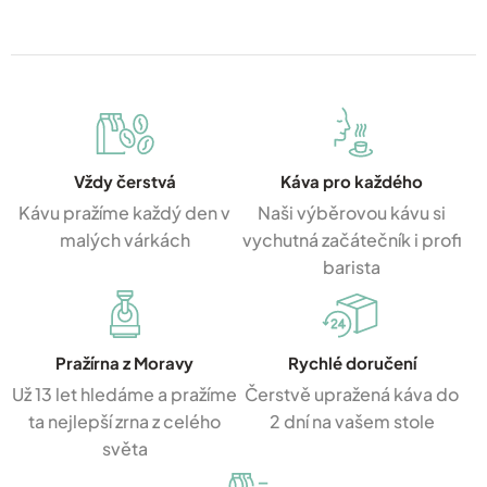
Vždy čerstvá
Káva pro každého
Kávu pražíme každý den v
Naši výběrovou kávu si
malých várkách
vychutná začátečník i profi
barista
Pražírna z Moravy
Rychlé doručení
Už 13 let hledáme a pražíme
Čerstvě upražená káva do
ta nejlepší zrna z celého
2 dní na vašem stole
světa