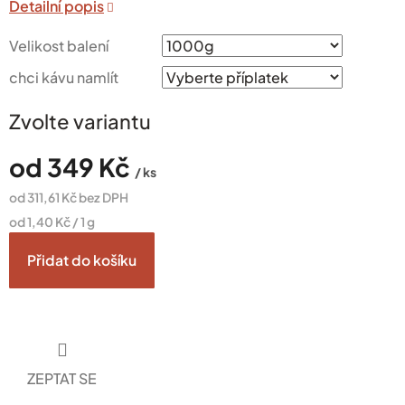
Velikost balení
chci kávu namlít
Zvolte variantu
od
349 Kč
/ ks
od
311,61 Kč
bez DPH
Měrná
od 1,40 Kč / 1 g
cena:
Přidat do košíku
ZEPTAT SE