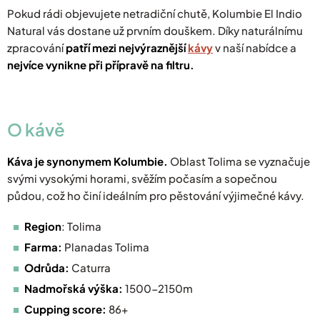
Pokud rádi objevujete netradiční chutě, Kolumbie El Indio
Natural vás dostane už prvním douškem. Díky naturálnímu
zpracování
patří mezi nejvýraznější
kávy
v naší nabídce a
nejvíce vynikne při přípravě na filtru.
O kávě
Káva je synonymem Kolumbie.
Oblast Tolima se vyznačuje
svými vysokými horami, svěžím počasím a sopečnou
půdou, což ho činí ideálním pro pěstování výjimečné kávy.
Region
: Tolima
Farma:
Planadas Tolima
Odrůda:
Caturra
Nadmořská výška:
1500-2150m
Cupping score:
86+