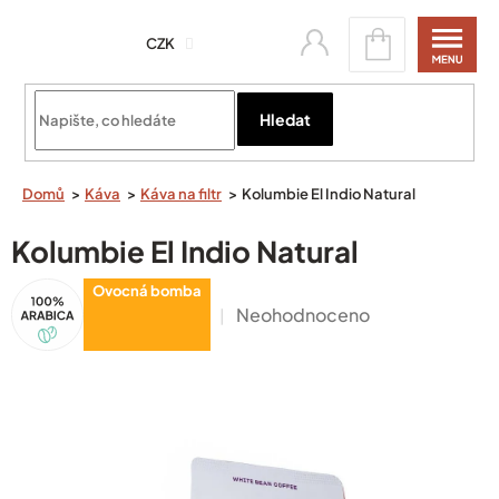
Přejít
Nákupní
na
CZK
košík
obsah
Přihlásit se
Hledat
Domů
Káva
Káva na filtr
Kolumbie El Indio Natural
Kolumbie El Indio Natural
100%
Ovocná bomba
Arabica
Průměrné
Neohodnoceno
hodnocení
produktu
je
0,0
z
5