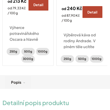
213 Kč
od
Detail
240 Kč
Měrná
od 79,33 Kč
od
Detail
cena:
/ 100 g
Měrná
od 87,90 Kč
cena:
/ 100 g
Výherce
potravinářského
Výběrová káva od
Oscara a hlavně
rodiny Andrade. V
lahodně sladká
plném těle ucítíte
káva. V plném těle
250g
500g
1000g
intenzivní chuť
ucítíte intenzivní
karamelu, perníku a
3000g
250g
500g
1000g
chuť čokolády,
lískových oříšků.
voňavý karamel a
sušené švestky.
Popis
Detailní popis produktu