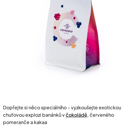
hvězdiček.
Dopřejte si něco speciálního - vyzkoušejte exotickou
chuťovou explozi banánků v
čokoládě
, červeného
pomeranče a kakaa