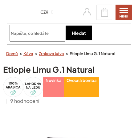
Přejít
Nákupní
na
CZK
košík
obsah
Přihlásit se
Hledat
Domů
Káva
Zrnková káva
Etiopie Limu G.1 Natural
Etiopie Limu G.1 Natural
100%
Akce
Novinka
Ovocná bomba
Arabica
Průměrné
9 hodnocení
hodnocení
produktu
je
5,0