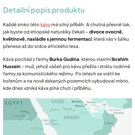
Detailní popis produktu
Každé zrnko této
kávy
má silný příběh. A chutná přesně tak,
jak byste od etiopské naturálky čekali –
divoce ovocně,
květinově, nasládle s jemnou fermentací
, která vás v šálku
přenese až do srdce afrického lesa.
Káva pochází z farmy
Burka Gudina
, kterou vlastní
Ibrahim
Hussein
– muž, jehož vášeň pro kávu přežila i ztrátu rodinné
farmy za komunistického režimu. Po letech se vrátil ke
kořenům a na nově získaných pozemcích vybudoval místo,
kde dnes vzniká káva plná chuti i příběhu.