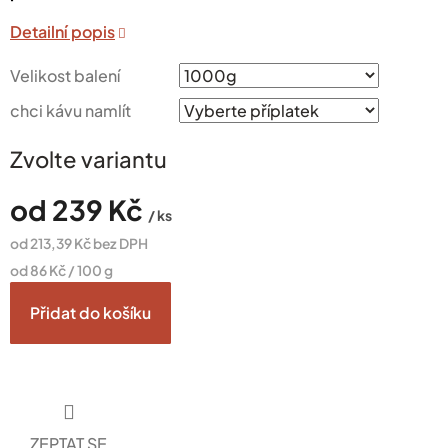
Velikost balení
chci kávu namlít
Zvolte variantu
od
239 Kč
/ ks
od
213,39 Kč
bez DPH
Měrná
od 86 Kč / 100 g
cena:
Přidat do košíku
ZEPTAT SE