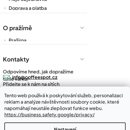
Doprava a platba
Káva do kanceláře
Zakázková výroba
O pražírně
Obchodní podmínky
Pražírna
Ochrana osobních údajů
Cesty za kávou
Prodejny
Kontakty
Časté dotazy
Odpovíme hned, jak dopražíme
Kávový slovník
info@coffeespot.cz
tuhle várku!
Přidejte se k nám na sítích
Napsali o nás
Blog
Tento web používá k poskytování služeb, personalizaci
reklam a analýze návštěvnosti soubory cookie, které
Kde nás najdete
Kontakty
napomáhají neustále zlepšovat funkce webu.
https://business.safety.google/privacy/
Nastavení
Vytvořil Shoptet