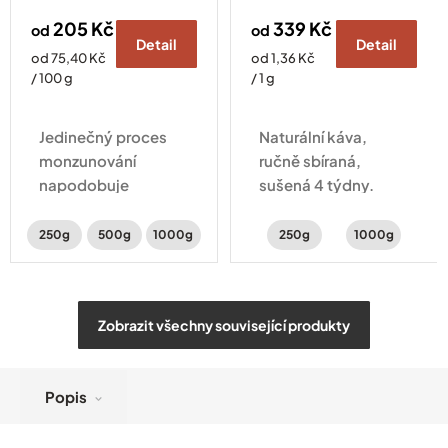
205 Kč
339 Kč
od
od
Detail
Detail
Měrná
Měrná
od 75,40 Kč
od 1,36 Kč
cena:
cena:
/ 100 g
/ 1 g
Jedinečný proces
Naturální káva,
monzunování
ručně sbíraná,
napodobuje
sušená 4 týdny.
původní přepravu
Vyvážená chuť
kávy na
citrusů, čokolády a
250g
500g
1000g
250g
1000g
plachetnicích. A
koření.
hlavně jí
dodává zemitou,
Zobrazit všechny související produkty
kořeněnou chuť
plnou hořké
čokolády a mandlí.
Popis