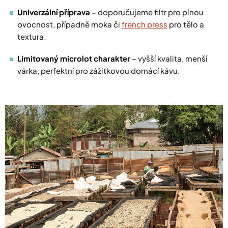
Univerzální příprava
– doporučujeme filtr pro plnou
ovocnost, případně moka či
french press
pro tělo a
textura.
Limitovaný microlot charakter
– vyšší kvalita, menší
várka, perfektní pro zážitkovou domácí kávu.