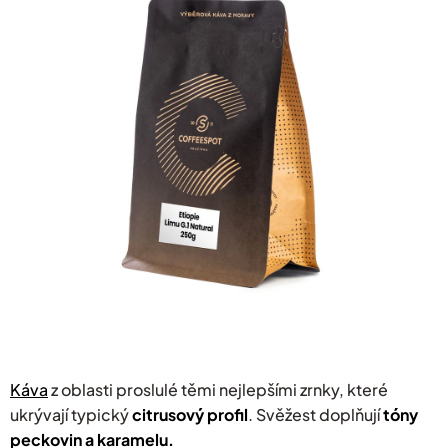
z
5
hvězdiček.
Káva
z oblasti proslulé těmi nejlepšími zrnky, které
ukrývají typický
citrusový profil
. Svěžest doplňují
tóny
peckovin a karamelu.