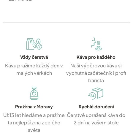
Vždy čerstvá
Káva pro každého
Kávu pražíme každý den v
Naši výběrovou kávu si
malých várkách
vychutná začátečník i profi
barista
Pražírna z Moravy
Rychlé doručení
Už 13 let hledáme a pražíme
Čerstvě upražená káva do
ta nejlepší zrna z celého
2 dní na vašem stole
světa