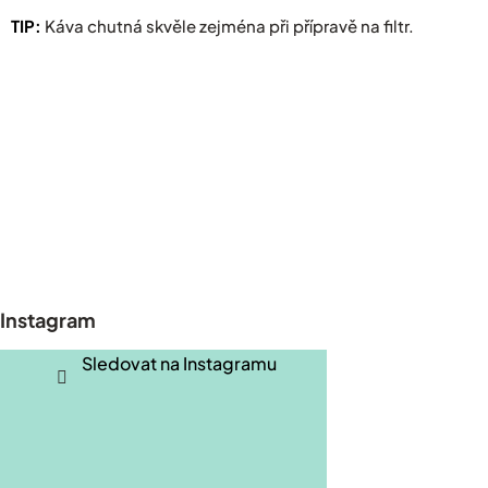
TIP:
Káva chutná skvěle zejména při přípravě na filtr.
Z
á
p
Instagram
a
t
Sledovat na Instagramu
í