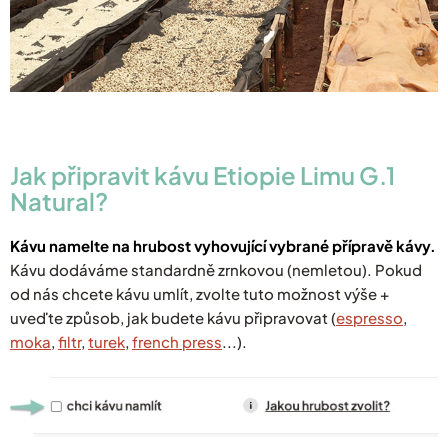
Jak připravit kávu Etiopie Limu G.1
Natural?
Kávu namelte na hrubost vyhovující vybrané přípravě kávy.
Kávu dodáváme standardně zrnkovou (nemletou). Pokud
od nás chcete kávu umlít, zvolte tuto možnost výše +
uveďte způsob, jak budete kávu připravovat (
espresso
,
moka
,
filtr
,
turek
,
french press
...).