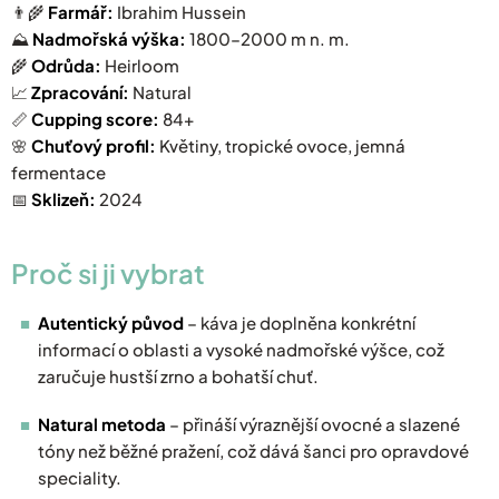
👨‍🌾
Farmář:
Ibrahim Hussein
⛰️
Nadmořská výška:
1800–2000 m n. m.
🌾
Odrůda:
Heirloom
📈
Zpracování:
Natural
📏
Cupping score:
84+
🌸
Chuťový profil:
Květiny, tropické ovoce, jemná
fermentace
📅
Sklizeň:
2024
Proč si ji vybrat
Autentický původ
– káva je doplněna konkrétní
informací o oblasti a vysoké nadmořské výšce, což
zaručuje hustší zrno a bohatší chuť.
Natural metoda
– přináší výraznější ovocné a slazené
tóny než běžné pražení, což dává šanci pro opravdové
speciality.