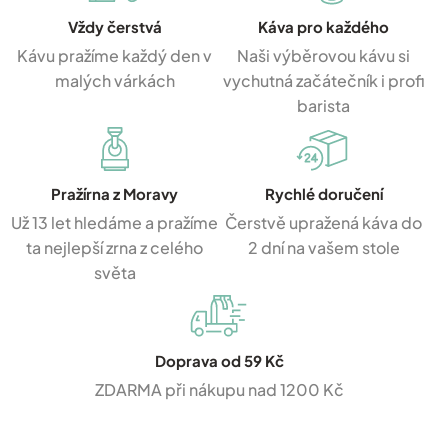
Vždy čerstvá
Káva pro každého
Kávu pražíme každý den v
Naši výběrovou kávu si
malých várkách
vychutná začátečník i profi
barista
Pražírna z Moravy
Rychlé doručení
Už 13 let hledáme a pražíme
Čerstvě upražená káva do
ta nejlepší zrna z celého
2 dní na vašem stole
světa
Doprava od 59 Kč
ZDARMA při nákupu nad 1200 Kč
Z