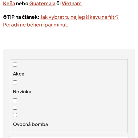
Keňa
nebo
Guatemala
či
Vietnam
.
☕️TIP na článek:
Jak vybrat tu nejlepší kávu na filtr?
Poradíme během pár minut.
V
ý
p
i
s
Akce
p
r
Novinka
o
d
u
k
t
Ovocná bomba
ů