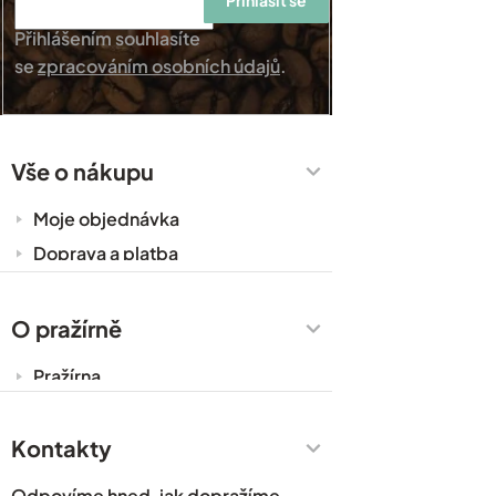
Přihlásit se
Přihlášením souhlasíte
se
zpracováním osobních údajů
.
Vše o nákupu
Moje objednávka
Doprava a platba
Káva do kanceláře
Zakázková výroba
O pražírně
Obchodní podmínky
Pražírna
Ochrana osobních údajů
Cesty za kávou
Prodejny
Kontakty
Časté dotazy
Odpovíme hned, jak dopražíme