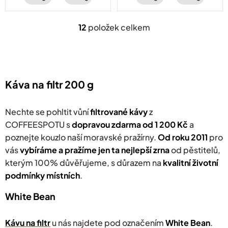
karamel.
lesního ovoce,
ibišku a vanilky.
12
položek celkem
O
v
l
á
d
a
Káva na filtr 200 g
c
í
p
Nechte se pohltit vůní
filtrované
kávy
z
r
COFFEESPOTU s
dopravou zdarma od 1 200 Kč
a
v
poznejte kouzlo naší moravské pražírny.
k
Od roku 2011
pro
y
vás
v
ybíráme a pražíme jen ta nejlepší zrna
od pěstitelů,
v
kterým 100% důvěřujeme, s důrazem na
kvalitní životní
ý
podmínky místních
.
p
i
s
White Bean
u
Kávu na filtr
u nás najdete pod označením
White Bean
.