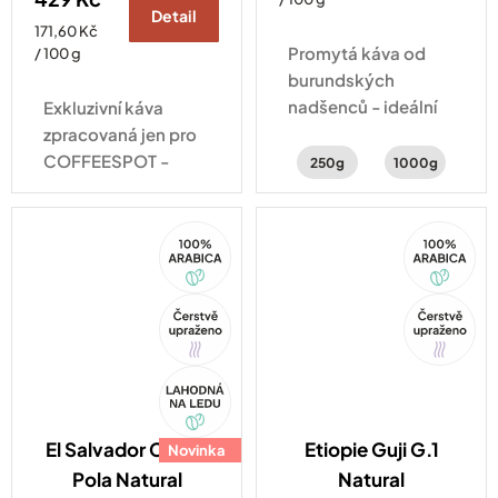
Detail
Měrná
171,60 Kč
Promytá káva od
cena:
/ 100 g
burundských
nadšenců - ideální
Exkluzivní káva
na filtr. Chuť plná
zpracovaná jen pro
citrusů, zralého
COFFEESPOT -
250g
1000g
ovoce a karamelu.
každý šálek zárukou
výjimečnosti.
100%
100%
Arabica
Arabica
Tip
Tip
Akce
El Salvador Carlos
Etiopie Guji G.1
Novinka
Pola Natural
Natural