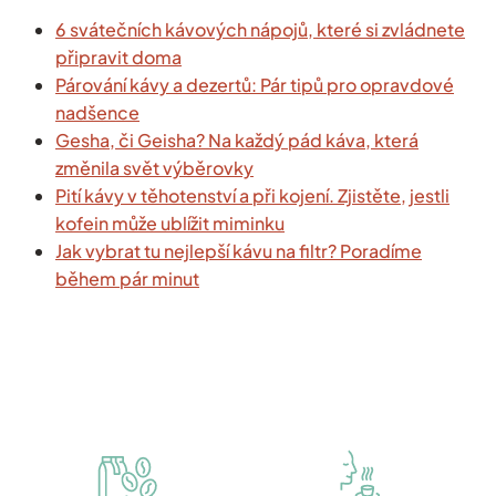
6 svátečních kávových nápojů, které si zvládnete
připravit doma
Párování kávy a dezertů: Pár tipů pro opravdové
nadšence
Gesha, či Geisha? Na každý pád káva, která
změnila svět výběrovky
Pití kávy v těhotenství a při kojení. Zjistěte, jestli
kofein může ublížit miminku
Jak vybrat tu nejlepší kávu na filtr? Poradíme
během pár minut