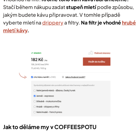
Stačí během nákupu zadat
stupeň mletí
podle způsobu,
jakým budete kávu připravovat. V tomhle případě
vyberte mletí na
drippery
a filtry.
Na filtr je vhodné
hrubé
mletí kávy
.
Jak to děláme my v COFFEESPOTU