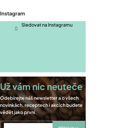
á
p
Instagram
a
t
Sledovat na Instagramu
í