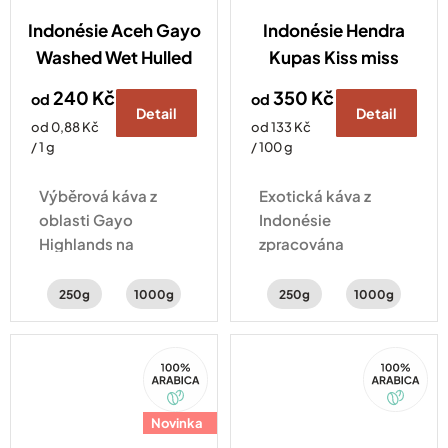
Indonésie Aceh Gayo
Indonésie Hendra
Washed Wet Hulled
Kupas Kiss miss
240 Kč
350 Kč
od
od
Detail
Detail
Měrná
Měrná
od 0,88 Kč
od 133 Kč
cena:
cena:
/ 1 g
/ 100 g
Výběrová káva z
Exotická káva z
oblasti Gayo
Indonésie
Highlands na
zpracována
Sumatře, osobně
experimentálním
vybraná naším
hybridním
250g
1000g
250g
1000g
pražičem přímo v
zpracováním natural
Indonésii.
a washed . Šálek
100%
100%
kávy s chutí
Arabica
Arabica
šťavnatého kiwi,
hrozinek a
Novinka
třtinového cukru.