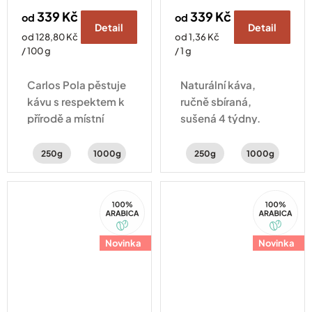
339 Kč
339 Kč
od
od
Detail
Detail
Měrná
Měrná
od 128,80 Kč
od 1,36 Kč
cena:
cena:
/ 100 g
/ 1 g
Carlos Pola pěstuje
Naturální káva,
kávu s respektem k
ručně sbíraná,
přírodě a místní
sušená 4 týdny.
komunitě. Naturálka
Vyvážená chuť
z pohoří Apaneca se
citrusů, čokolády a
250g
1000g
250g
1000g
hodí na filtr a ucítíte
koření.
v ní bylinky, med a
100%
100%
brusinky.
Arabica
Arabica
Novinka
Novinka