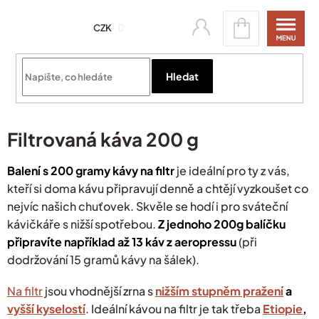
Přejít
Nákupní
na
CZK
košík
obsah
Přihlásit se
Hledat
Filtrovaná káva 200 g
Balení s 200 gramy kávy na filtr
je ideální pro ty z vás,
kteří si doma kávu připravují denně a chtějí vyzkoušet co
nejvíc našich chuťovek. Skvěle se hodí i pro sváteční
kávičkáře s nižší spotřebou.
Z jednoho 200g balíčku
připravíte například až 13 káv z aeropressu
(při
dodržování 15 gramů kávy na šálek).
Na filtr
jsou vhodnější zrna s
nižším stupněm pražení
a
vyšší kyselostí
. Ideální kávou na filtr je tak třeba
Etiopie
,