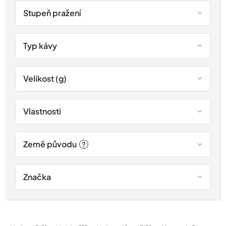
Stupeň pražení
Typ kávy
Velikost (g)
Vlastnosti
Země původu
?
Značka
Ř
a