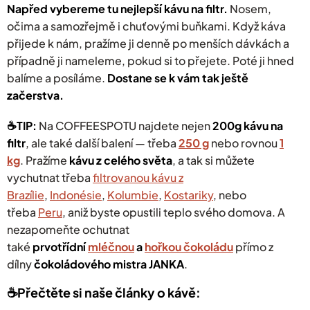
Napřed vybereme tu nejlepší kávu na filtr.
Nosem,
očima a samozřejmě i chuťovými buňkami. Když káva
přijede k nám, pražíme ji denně po menších dávkách a
případně ji nameleme, pokud si to přejete. Poté ji hned
balíme a posíláme.
Dostane se k vám tak ještě
začerstva.
☕️TIP:
Na COFFEESPOTU najdete nejen
200g kávu na
filtr
, ale také další balení — třeba
250 g
nebo rovnou
1
kg
.
Pražíme
kávu z celého světa
, a tak si můžete
vychutnat třeba
filtrovanou kávu z
Brazílie
,
Indonésie
,
Kolumbie
,
Kostariky
, nebo
třeba
Peru
, aniž byste opustili teplo svého domova.
A
nezapomeňte ochutnat
také
prvotřídní
mléčnou
a
hořkou čokoládu
přímo z
dílny
čokoládového mistra JANKA
.
☕️Přečtěte si naše články o kávě: