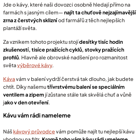
Jde o kávy, které naši dovozci osobně hledají přímo na
farmách s jasným cílem—
najít ta chuťově nejzajímavější
zrna z čerstvých sklizní
od farmářů z těch nejlepších
plantáží světa.
Za vznikem tohoto projektu stojí
desítky tisíc hodin
zkušeností, tisíce pražících cyklů, stovky pražících
profilů
. Hlavně ale obrovské nadšení pro rozmanitost
světa
výběrové kávy
.
Káva
vám v balení vydrží čerstvá tak dlouho, jak budete
chtít. Díky našemu
třívrstvému balení se speciálním
ventilem a zipem
jí zůstane stále tak skvělá chuť a vůně
j
ako v den otevření
.
Kávu vám rádi nameleme
Náš
kávový průvodce
vám pomůže najít tu nejlepší kávu
vhodnou na filtr.
Kromě toho vám kávu rádi umeleme.