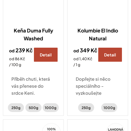
Keňa Duma Fully
Kolumbie El Indio
Washed
Natural
239 Kč
349 Kč
od
od
Detail
Detail
Měrná
Měrná
od 86 Kč
od 1,40 Kč
cena:
cena:
/ 100 g
/ 1 g
Příběh chuti, která
Dopřejte si něco
vás přenese do
speciálního -
srdce Keni.
vyzkoušejte
Káva zpracovaná
exotickou chuťovou
metodou Fully
explozi banánků v
250g
500g
1000g
250g
1000g
washed s chutí
čokoládě,
ostružin, černého
červeného
100%
Akce
rybízu a jasmínu.
pomeranče a kakaa
Arabica