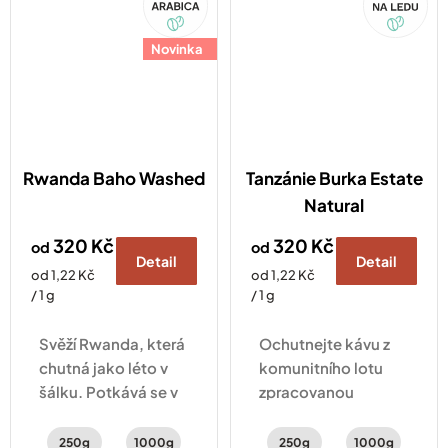
Novinka
Rwanda Baho Washed
Tanzánie Burka Estate
Natural
320 Kč
320 Kč
od
od
Detail
Detail
Měrná
Měrná
od 1,22 Kč
od 1,22 Kč
cena:
cena:
/ 1 g
/ 1 g
Svěží Rwanda, která
Ochutnejte kávu z
chutná jako léto v
komunitního lotu
šálku. Potkává se v
zpracovanou
ní šťavnatá broskev,
metodou natural,
pomeranč a jemný
nabízející svěží chuť
250g
1000g
250g
1000g