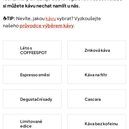
si můžete kávu nechat namlít u nás.
☕️TIP:
Nevíte, jakou
kávu
vybrat? Vyzkoušejte
našeho
průvodce výběrem kávy
.
Léto s
Zrnková káva
COFFEESPOT
Espresso směsi
Káva na filtr
Degustační sady
Cascara
Limitované
Káva bez kofeinu
edice