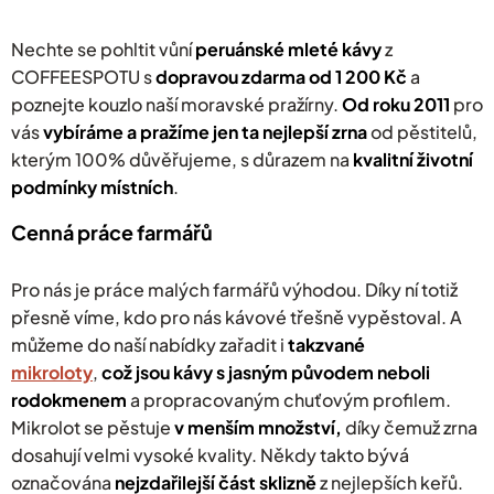
c
í
p
Nechte se pohltit vůní
peruánské mleté
kávy
z
r
COFFEESPOTU s
dopravou zdarma od 1 200 Kč
a
v
poznejte kouzlo naší moravské pražírny.
k
Od roku 2011
pro
y
vás
v
ybíráme a pražíme jen ta nejlepší zrna
od pěstitelů,
v
kterým 100% důvěřujeme, s důrazem na
kvalitní životní
ý
podmínky místních
.
p
i
s
Cenná práce farmářů
u
Pro nás je práce malých farmářů výhodou. Díky ní totiž
přesně víme, kdo pro nás kávové třešně vypěstoval. A
můžeme do naší nabídky zařadit i
takzvané
mikroloty
,
což jsou kávy s jasným původem neboli
rodokmenem
a propracovaným chuťovým profilem
.
Mikrolot se pěstuje
v menším množství
,
díky čemuž zrna
dosahují velmi vysoké kvality. Někdy takto bývá
označována
nejzdařilejší část sklizně
z nejlepších keřů.