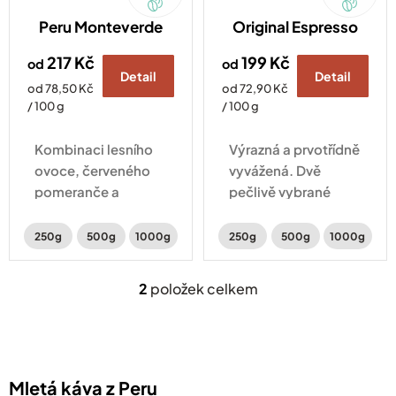
ů
Peru Monteverde
Original Espresso
217 Kč
199 Kč
od
od
Detail
Detail
Měrná
Měrná
od 78,50 Kč
od 72,90 Kč
cena:
cena:
/ 100 g
/ 100 g
Kombinaci lesního
Výrazná a prvotřídně
ovoce, červeného
vyvážená. Dvě
pomeranče a
pečlivě vybrané
karamelu má na
arabicy v sobě
svědomí Alfonso
ukrývají čokoládové
250g
500g
1000g
250g
500g
1000g
Tejada. Odborník,
a mandlové tóny
od kterého se učí
doplněné o sladké
2
položek celkem
O
všichni místní
kandované ovoce.
v
farmáři.
l
á
d
a
Mletá káva z Peru