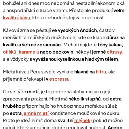
bohužel ani dnes moc nepomáhá nestabilní ekonomická
a hospodářská situace v zemi. Přesto ale produkují
velmi
kvalitní kávu
, která rozhodně stojí za pozornost.
Kávová zrna se pěstují
ve vysokých Andách
, často v
menších farmářských družstvech, kde se klade
důraz na
kvalitu a šetrné zpracování
. V chuti najdete
tóny kakaa,
oříšků
,
karamelu
nebo peckovin
, někdy i
jemné
citrusy
,
ale vždycky
s vyváženou kyselinkou a hladkým tělem
.
Mletá káva z Peru skvěle vynikne
hlavně na
filtru
, ale
příjemně překvapí i
v
espressu
.
Co se týče
mletí
, je to podobná alchymie jako její
zpracování a pražení. Mletí má
několik stupňů
, od
extra
hrubého
připomínajícího hrubozrnnou mořskou sůl až
po
extra
jemné mletí
konzistence moučkového cukru.
Proto je ideální mít doma
kvalitní
mlýnek
(pokud možno
ruční), který umožňuje dobře regulovat hrubost.
Anebo