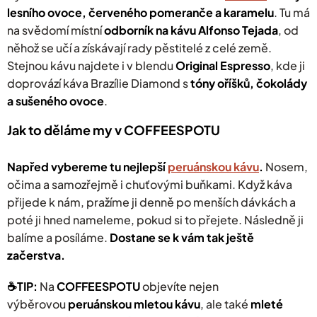
lesního ovoce, červeného pomeranče a karamelu
. Tu má
na svědomí místní
odborník na kávu
Alfonso Tejada
, od
něhož se učí a získávají rady pěstitelé z celé země.
Stejnou kávu najdete i v blendu
Original Espresso
, kde ji
doprovází káva Brazílie Diamond s
tóny oříšků, čokolády
a sušeného ovoce
.
Jak to děláme my v COFFEESPOTU
Napřed vybereme tu nejlepší
peruánskou kávu
.
Nosem,
očima a samozřejmě i chuťovými buňkami. Když káva
přijede k nám, pražíme ji denně po menších dávkách a
poté ji hned nameleme, pokud si to přejete. Následně ji
balíme a posíláme.
Dostane se k vám tak ještě
začerstva.
☕️TIP:
Na
COFFEESPOTU
objevíte nejen
výběrovou
peruánskou mletou kávu
, ale také
mleté