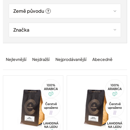
Země původu
?
Značka
Ř
a
Nejlevnější
Nejdražší
Nejprodávanější
Abecedně
z
e
n
í
100%
100%
Arabica
Arabica
p
r
o
Tip
Tip
d
u
Akce
Akce
k
t