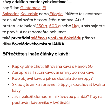
kávy z dalších exotických destinací
—
například
Guatemala
,
El
Salvador
,
Kolumbie
nebo
Etiopie
. Můžete tak cestovat
za chutěmi světa bez opuštění domova. Ať už
preferujete balení
250 g
,
500 g
nebo
1 kg
, u nás najdete
to pravé. A nezapomeňte ochutnat
také
prvotřídní
mléčnou
a
hořkou čokoládu
přímo z
dílny
čokoládového mistra JANKA
.
☕️Přečtěte si naše články o kávě:
Kapky plné chuti: filtrovaná káva s Hario v60
Aeropress: I ruční kávovar umí výbornou kávu
Kdo objevil kávu a jak se dostala do Evropy?
Skladujte zrnka správně. 3 tipy, jak zachovat kvalitu
kávy
Jak si založit domácí mini kávovou plantáž? Tipy na
pěstování kávovníku v květináči