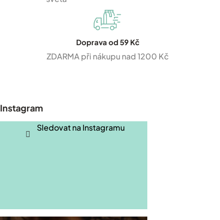
Doprava od 59 Kč
ZDARMA při nákupu nad 1200 Kč
Z
á
p
Instagram
a
t
Sledovat na Instagramu
í