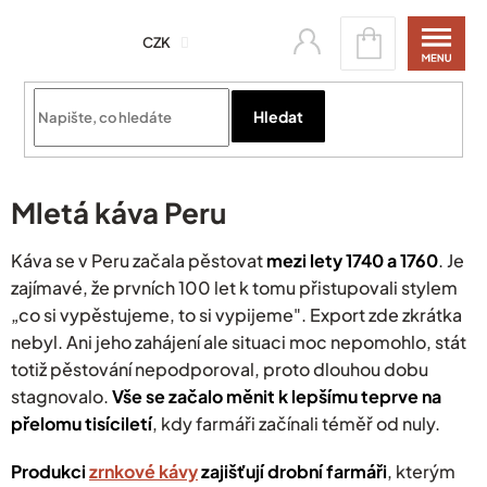
Přejít
Nákupní
na
CZK
košík
obsah
Přihlásit se
Hledat
Mletá káva Peru
Káva se v Peru začala pěstovat
mezi lety 1740 a 1760
. Je
zajímavé, že prvních 100 let k tomu přistupovali stylem
„co si vypěstujeme, to si vypijeme". Export zde zkrátka
nebyl.
Ani jeho zahájení ale situaci moc nepomohlo, stát
totiž pěstování nepodporoval, proto dlouhou dobu
stagnovalo.
Vše se začalo měnit k lepšímu teprve na
přelomu tisíciletí
, kdy farmáři začínali téměř od nuly.
Produkci
zrnkové kávy
zajišťují drobní farmáři
,
kterým