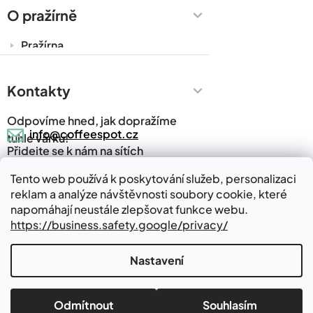
Zakázková výroba
O pražírně
Obchodní podmínky
Pražírna
Ochrana osobních údajů
Cesty za kávou
Prodejny
Kontakty
Časté dotazy
Odpovíme hned, jak dopražíme
Kávový slovník
info@coffeespot.cz
tuhle várku!
Přidejte se k nám na sítích
Napsali o nás
Blog
Tento web používá k poskytování služeb, personalizaci
reklam a analýze návštěvnosti soubory cookie, které
Kde nás najdete
Kontakty
napomáhají neustále zlepšovat funkce webu.
https://business.safety.google/privacy/
Nastavení
Vytvořil Shoptet
Pražírna kávy v Babicích
Odmítnout
Souhlasím
Copyright 2026
Coffeespot.cz
. Všechna práva vyhrazena.