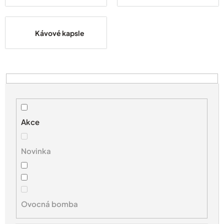
Kávové kapsle
V
ý
p
i
s
Akce
p
r
Novinka
o
d
u
k
t
Ovocná bomba
ů