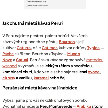
Jak chutná mletá káva z Peru?
V Peru najdete pestrou paletu odrůd. Ve všech
kávových regionech se pěstují
Bourbon
a její
kultivar
Caturra
,
dále
Catimor
,
kultivar odrůdy
Typica
—
Pache
a kříženci Bourbon x Typica –
Mundo
Novo
a
Catuai
. Peruánská káva se zpracovává
metodou
washed
a vyznačuje se
lehkým
tělem a neotřelou
kombinací chutí
,
kde vedle sebe najdete
lesní
ovoce
,
citrusy
a vanilku,
karamel
nebo čaj
.
Peruánská mletá káva v naší nabídce
V
ybrali jsme pro vás několik chuťových bomb.
Vychutnat si můžete
Peru Monteverde
—
Arabiku
s tóny