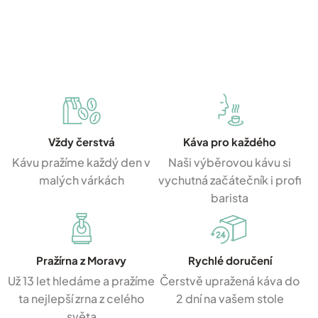
Vždy čerstvá
Káva pro každého
Kávu pražíme každý den v
Naši výběrovou kávu si
malých várkách
vychutná začátečník i profi
barista
Pražírna z Moravy
Rychlé doručení
Už 13 let hledáme a pražíme
Čerstvě upražená káva do
ta nejlepší zrna z celého
2 dní na vašem stole
světa