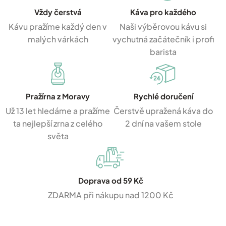
Vždy čerstvá
Káva pro každého
Kávu pražíme každý den v
Naši výběrovou kávu si
malých várkách
vychutná začátečník i profi
barista
Pražírna z Moravy
Rychlé doručení
Už 13 let hledáme a pražíme
Čerstvě upražená káva do
ta nejlepší zrna z celého
2 dní na vašem stole
světa
Doprava od 59 Kč
ZDARMA při nákupu nad 1200 Kč
Z