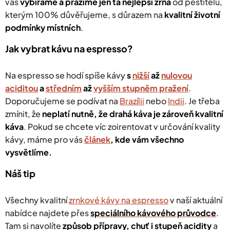
vás
v
ybíráme a pražíme jen ta nejlepší zrna
od pěstitelů,
ý
kterým 100% důvěřujeme, s důrazem na
kvalitní životní
p
podmínky místních
.
i
s
u
Jak vybrat kávu na espresso?
Na espresso se hodí spíše kávy
s
nižší
až
nulovou
aciditou
a
středním
až
vyšším stupněm pražení
.
Doporučujeme se podívat na
Brazílii
nebo
Indii
.
Je třeba
zmínit, že
neplatí nutně, že drahá káva je zároveň kvalitní
káva
.
Pokud se chcete víc zoirentovat v určování kvality
kávy, máme pro vás
článek
, kde vám všechno
vysvětlíme.
Náš tip
Všechny kvalitní
zrnkové kávy na espresso
v naší aktuální
nabídce najdete přes
speciálního kávového průvodce
.
Tam si navolíte
způsob přípravy, chuť i stupeň acidity
a