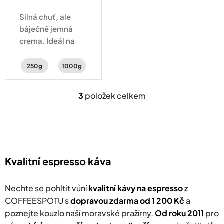
Silná chuť, ale
báječně jemná
crema. Ideál na
pořádné espresso
s chutí hořké
250g
1000g
čokolády,
zemitosti a
3
položek celkem
O
jemným kouřovým
v
nádechem.
l
á
d
a
c
Kvalitní espresso káva
í
p
r
Nechte se pohltit vůní
kvalitní kávy na espresso
z
v
COFFEESPOTU s
dopravou zdarma od 1 200 Kč
a
k
poznejte kouzlo naší moravské pražírny.
y
Od roku 2011
pro
v