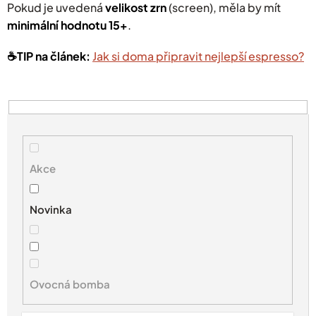
Pokud je uvedená
velikost zrn
(screen), měla by mít
minimální hodnotu 15+
.
☕️TIP na článek:
Jak si doma připravit nejlepší espresso?
V
ý
p
i
s
Akce
p
r
Novinka
o
d
u
k
t
Ovocná bomba
ů