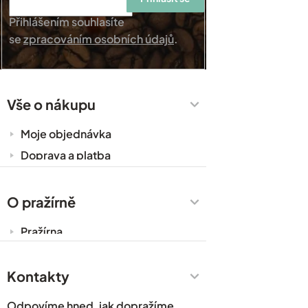
Přihlášením souhlasíte
se
zpracováním osobních údajů
.
Vše o nákupu
Moje objednávka
Doprava a platba
Káva do kanceláře
Zakázková výroba
O pražírně
Obchodní podmínky
Pražírna
Ochrana osobních údajů
Cesty za kávou
Prodejny
Kontakty
Časté dotazy
Odpovíme hned, jak dopražíme