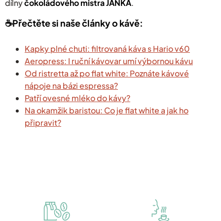
dílny
čokoládového mistra JANKA
.
☕️Přečtěte si naše články o kávě:
Kapky plné chuti: filtrovaná káva s Hario v60
Aeropress: I ruční kávovar umí výbornou kávu
Od ristretta až po flat white: Poznáte kávové
nápoje na bázi espressa?
Patří ovesné mléko do kávy?
Na okamžik baristou: Co je flat white a jak ho
připravit?