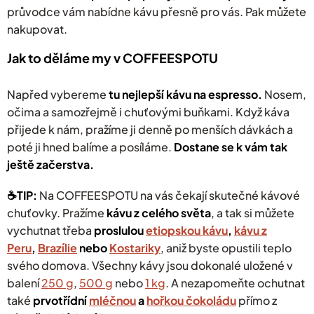
průvodce vám nabídne kávu přesně pro vás. Pak můžete
nakupovat.
Jak to děláme my v COFFEESPOTU
Napřed vybereme
tu nejlepší kávu na espresso.
Nosem,
očima a samozřejmě i chuťovými buňkami. Když káva
přijede k nám, pražíme ji denně po menších dávkách a
poté ji hned balíme a posíláme.
Dostane se k vám tak
ještě začerstva.
☕️TIP:
Na COFFEESPOTU na vás čekají
skutečné kávové
chuťovky. Pražíme
kávu z celého světa
, a tak si můžete
vychutnat třeba
proslulou
etiopskou kávu
,
kávu z
Peru
,
Brazílie
nebo
Kostariky
, aniž byste opustili teplo
svého domova. Všechny kávy jsou dokonalé uložené v
balení
250 g
,
500 g
nebo
1 kg
.
A nezapomeňte ochutnat
také
prvotřídní
mléčnou
a
hořkou čokoládu
přímo z