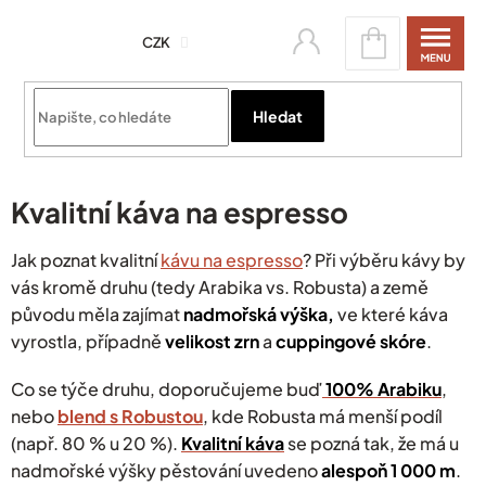
Přejít
Nákupní
na
CZK
košík
obsah
Přihlásit se
Hledat
Kvalitní káva na espresso
Jak poznat kvalitní
kávu na espresso
? Při výběru kávy by
vás kromě druhu (tedy Arabika vs. Robusta) a země
původu měla zajímat
nadmořská výška,
ve které káva
vyrostla, případně
velikost zrn
a
cuppingové skóre
.
Co se týče druhu, doporučujeme buď
100% Arabiku
,
nebo
blend s Robustou
, kde Robusta má menší podíl
(např. 80 % u 20 %).
Kvalitní káva
se pozná tak, že má u
nadmořské výšky pěstování uvedeno
alespoň 1 000 m
.