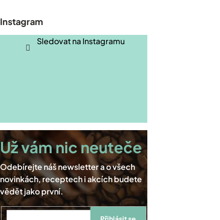
á
p
Instagram
a
t
Sledovat na Instagramu
í
Přihlásit se