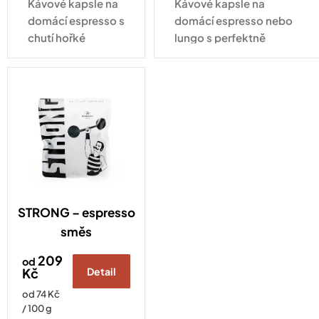
Kávové kapsle na
Kávové kapsle na
domácí espresso s
domácí espresso nebo
chutí hořké
lungo s perfektně
čokolády,
vyváženou
zemitosti a
chutí ořechů a čokolády.
jemným kouřovým
Kompatibilní se všemi
nádechem.
druhy kávovarů
Kompatibilní se
standardu Nespresso
všemi druhy
Original
kávovarů
standardu
Nespresso
Original
STRONG – espresso
směs
209
od
Kč
Detail
Měrná
od 74 Kč
cena:
/ 100 g