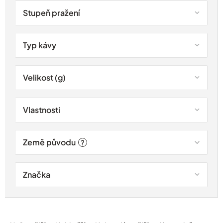
Stupeň pražení
Typ kávy
Velikost (g)
Vlastnosti
Země původu
?
Značka
Ř
a