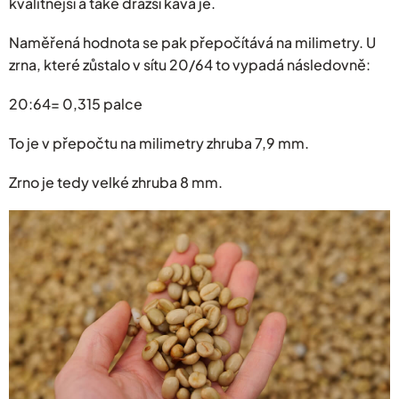
kvalitnější a také dražší káva je.
Naměřená hodnota se pak přepočítává na milimetry. U
zrna, které zůstalo v sítu 20/64 to vypadá následovně:
20:64= 0,315 palce
To je v přepočtu na milimetry zhruba 7,9 mm.
Zrno je tedy velké zhruba 8 mm.