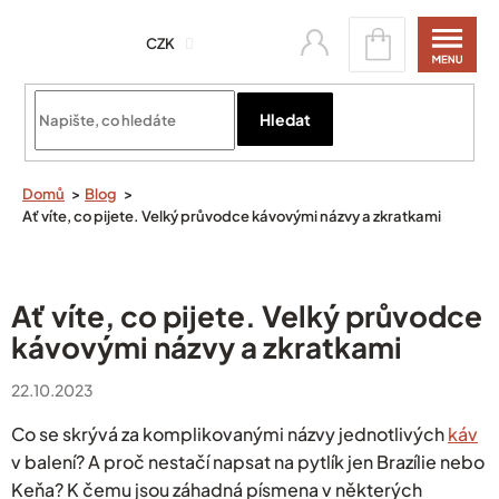
Přejít
Nákupní
na
CZK
košík
obsah
Přihlásit se
Hledat
Domů
Blog
Ať víte, co pijete. Velký průvodce kávovými názvy a zkratkami
Ať víte, co pijete. Velký průvodce
kávovými názvy a zkratkami
22.10.2023
Co se skrývá za komplikovanými názvy jednotlivých
káv
v balení? A proč nestačí napsat na pytlík jen Brazílie nebo
Keňa? K čemu jsou záhadná písmena v některých