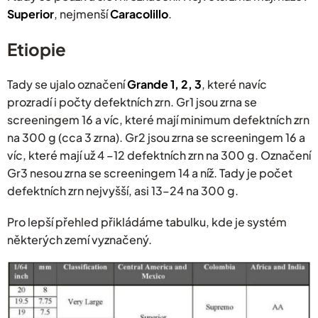
Superior
, nejmenší
Caracolillo
.
Etiopie
Tady se ujalo označení
Grande 1, 2, 3
, které navíc
prozradí i počty defektních zrn. Gr1 jsou zrna se
screeningem 16 a víc, které mají minimum defektních zrn
na 300 g (cca 3 zrna). Gr2 jsou zrna se screeningem 16 a
víc, které mají už 4 –12 defektních zrn na 300 g. Označení
Gr3 nesou zrna se screeningem 14 a níž. Tady je počet
defektních zrn nejvyšší, asi 13–24 na 300 g.
Pro lepší přehled přikládáme tabulku, kde je systém
některých zemí vyznačený.