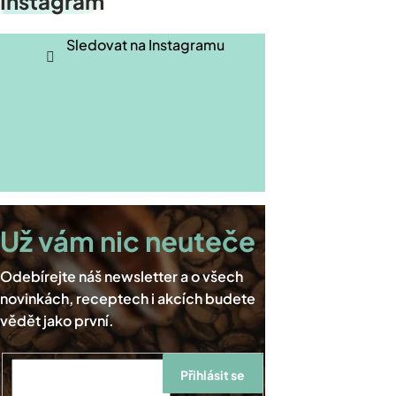
Instagram
á
p
Sledovat na Instagramu
a
t
í
Přihlásit se