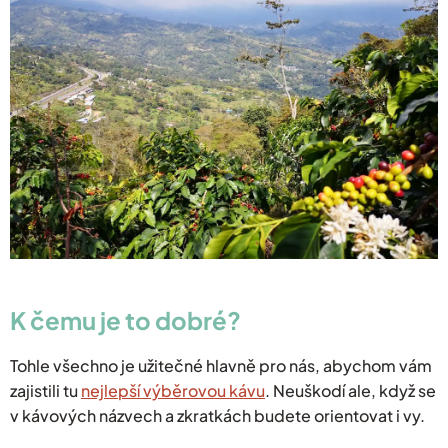
K čemu je to dobré?
Tohle všechno je užitečné hlavně pro nás, abychom vám
zajistili tu
nejlepší výběrovou kávu
. Neuškodí ale, když se
v kávových názvech a zkratkách budete orientovat i vy.