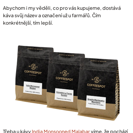
Abychom i my věděli, co pro vás kupujeme, dostává
káva svůj název a označení už u farmářů. Čím
konkrétnější, tím lepší.
Třeba u kávy
India Monsooned Malabar
víme, že pochází