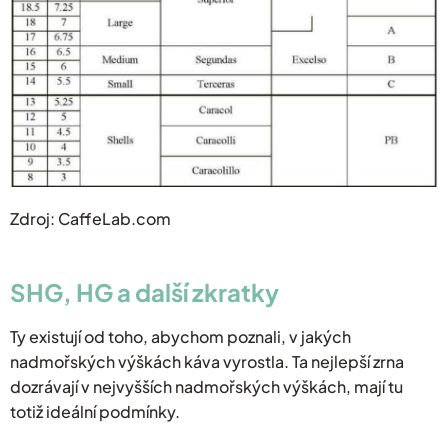
Zdroj: CaffeLab.com
SHG, HG a další zkratky
Ty existují od toho, abychom poznali, v jakých
nadmořských výškách káva vyrostla. Ta nejlepší zrna
dozrávají v nejvyšších nadmořských výškách, mají tu
totiž ideální podmínky.