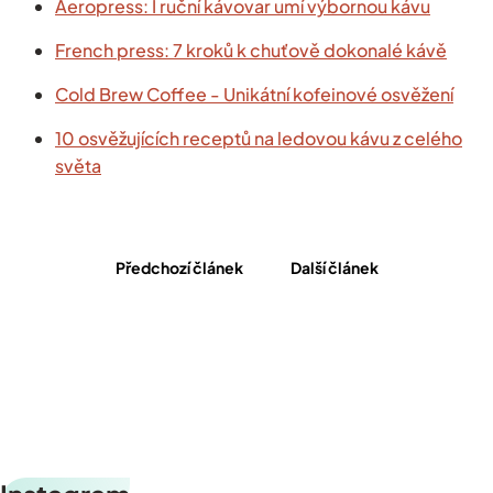
Aeropress: I ruční kávovar umí výbornou kávu
French press: 7 kroků k chuťově dokonalé kávě
Cold Brew Coffee - Unikátní kofeinové osvěžení
10 osvěžujících receptů na ledovou kávu z celého
světa
Předchozí článek
Další článek
Z