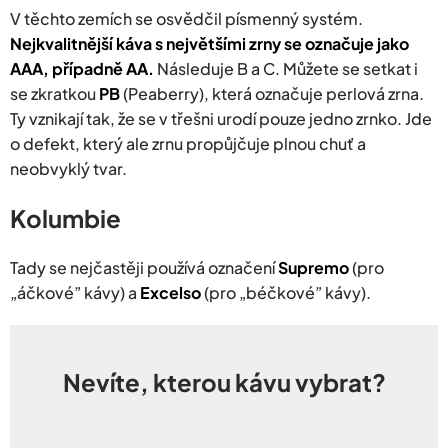
V těchto zemích se osvědčil písmenný systém.
Nejkvalitnější káva s největšími zrny se označuje jako
AAA, případně AA.
Následuje B a C. Můžete se setkat i
se zkratkou
PB
(Peaberry), která označuje perlová zrna.
Ty vznikají tak, že se v třešni urodí pouze jedno zrnko. Jde
o defekt, který ale zrnu propůjčuje plnou chuť a
neobvyklý tvar.
Kolumbie
Tady se nejčastěji používá označení
Supremo
(pro
„áčkové” kávy) a
Excelso
(pro „béčkové” kávy).
Nevíte, kterou kávu vybrat?