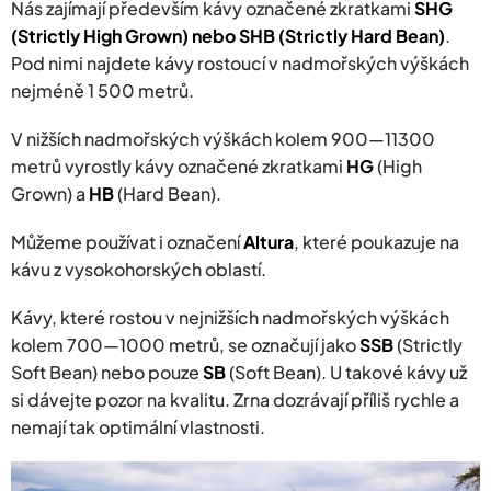
Nás zajímají především kávy označené zkratkami
SHG
(Strictly High Grown) nebo SHB (Strictly Hard Bean)
.
Pod nimi najdete kávy rostoucí v nadmořských výškách
nejméně 1 500 metrů.
V nižších nadmořských výškách kolem 900—11300
metrů vyrostly kávy označené zkratkami
HG
(High
Grown) a
HB
(Hard Bean).
Můžeme používat i označení
Altura
, které poukazuje na
kávu z vysokohorských oblastí.
Kávy, které rostou v nejnižších nadmořských výškách
kolem 700—1000 metrů, se označují jako
SSB
(Strictly
Soft Bean) nebo pouze
SB
(Soft Bean). U takové kávy už
si dávejte pozor na kvalitu. Zrna dozrávají příliš rychle a
nemají tak optimální vlastnosti.