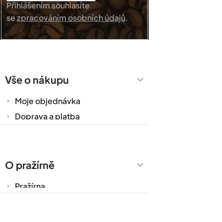
Přihlášením souhlasíte
se
zpracováním osobních údajů
.
Vše o nákupu
Moje objednávka
Doprava a platba
Káva do kanceláře
Zakázková výroba
Obchodní podmínky
O pražírně
Ochrana osobních údajů
Pražírna
Cesty za kávou
Prodejny