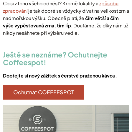
Co si z toho všeho odnést? Kromě lokality a
způsobu
zpracování
je tak dobré se vždycky dívat na velikost zrn a
nadmořskou výšku. Obecně platí, že
čím větší a čím
výše vypěstovaná zrna, tím líp
. Doufáme, že díky nám už
nikdy nesáhnete při výběru vedle.
Ještě se neznáme? Ochutnejte
Coffeespot!
Dopřejte si nový zážitek s čerstvě praženou kávou.
Ochutnat COFFEESPOT