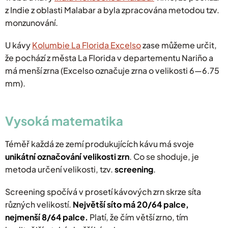
z Indie z oblasti Malabar a byla zpracována metodou tzv.
monzunování.
U kávy
Kolumbie La Florida Excelso
zase můžeme určit,
že pochází z města La Florida v departementu Nariño a
má menší zrna (Excelso označuje zrna o velikosti 6—6.75
mm).
Vysoká matematika
Téměř každá ze zemí produkujících kávu má svoje
unikátní označování velikosti zrn
. Co se shoduje, je
metoda určení velikosti, tzv.
screening
.
Screening spočívá v prosetí kávových zrn skrze síta
různých velikostí.
Největší síto má 20/64 palce,
nejmenší 8/64 palce.
Platí, že čím větší zrno, tím