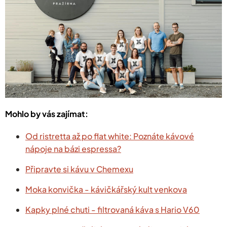
Mohlo by vás zajímat:
Od ristretta až po flat white: Poznáte kávové
nápoje na bázi espressa?
Připravte si kávu v Chemexu
Moka konvička - kávičkářský kult venkova
Kapky plné chuti - filtrovaná káva s Hario V60