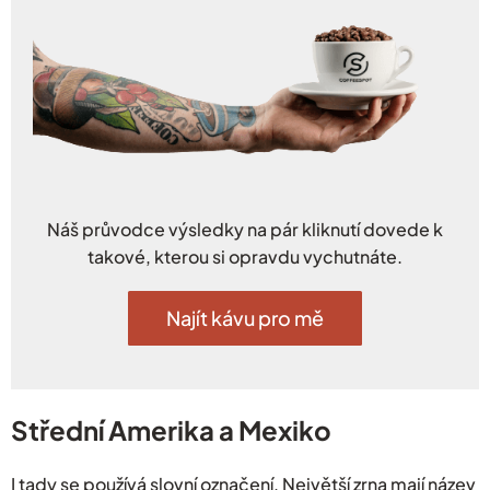
Náš průvodce výsledky na pár kliknutí dovede k
takové, kterou si opravdu vychutnáte.
Najít kávu pro mě
Střední Amerika a Mexiko
I tady se používá slovní označení. Největší zrna mají název