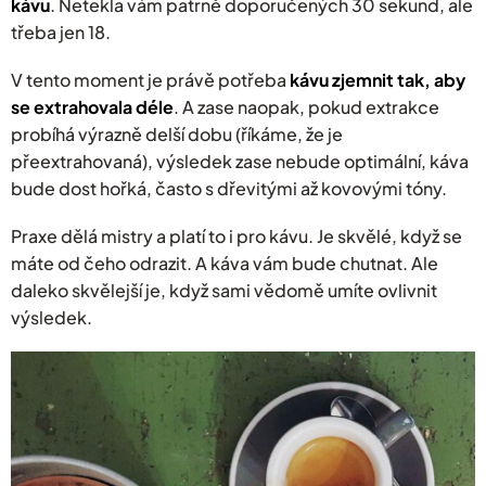
kávu
. Netekla vám patrně doporučených 30 sekund, ale
třeba jen 18.
V tento moment je právě potřeba
kávu zjemnit tak, aby
se extrahovala déle
. A zase naopak, pokud extrakce
probíhá výrazně delší dobu (říkáme, že je
přeextrahovaná), výsledek zase nebude optimální, káva
bude dost hořká, často s dřevitými až kovovými tóny.
Praxe dělá mistry a platí to i pro kávu. Je skvělé, když se
máte od čeho odrazit. A káva vám bude chutnat. Ale
daleko skvělejší je, když sami vědomě umíte ovlivnit
výsledek.