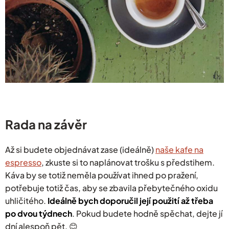
Rada na závěr
Až si budete objednávat zase (ideálně)
naše kafe na
espresso
, zkuste si to naplánovat trošku s předstihem.
Káva by se totiž neměla používat ihned po pražení,
potřebuje totiž čas, aby se zbavila přebytečného oxidu
uhličitého.
Ideálně bych doporučil její použití až třeba
po dvou týdnech
. Pokud budete hodně spěchat, dejte jí
dní alespoň pět. 😊