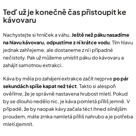
Teď už je konečně čas přistoupit ke
kávovaru
Nachystejte si hrníček a váhu.
Ještě než páku nasadíme
na hlavu kávovaru, odpustíme z ní krátce vodu
. Tím hlavu
jednak zahřejeme, ale dostaneme z ní i případné
nečistoty. Pak už můžeme umístit páku do kávovaru a
zahájit samotnou extrakci.
Káva by měla po zahájení extrakce začít nejprve
po pár
sekundách spíše kapat než téct
. Takto si alespoň
ověříme, že je správně nastavena hrubost mletí. Pokud
by se dlouho nedělo nic, je káva pomletá příliš jemně. V
případě, že by naopak kávy začala téct ihned silnějším
proudem, máte zrnka namletá příliš nahrubo a je potřeba
mletí zjemnit.