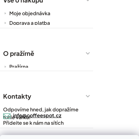
Moje objednávka
Doprava a platba
Káva do kanceláře
Zakázková výroba
Obchodní podmínky
O pražírně
Ochrana osobních údajů
Pražírna
Cesty za kávou
Prodejny
Kontakty
Časté dotazy
Kávový slovník
Odpovíme hned, jak dopražíme
Napsali o nás
info@coffeespot.cz
tuhle várku!
Přidejte se k nám na sítích
Blog
Kontakty