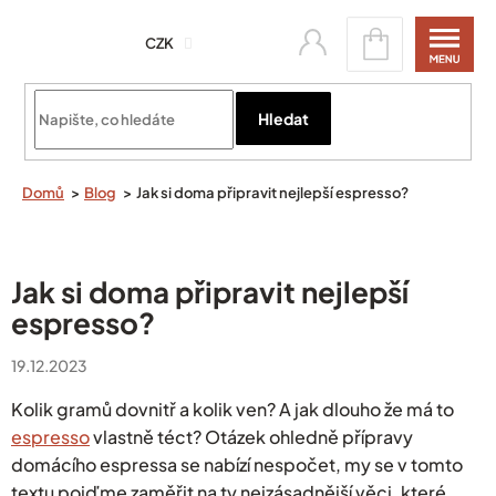
Přejít
Nákupní
na
CZK
košík
obsah
Přihlásit se
Hledat
Domů
Blog
Jak si doma připravit nejlepší espresso?
Jak si doma připravit nejlepší
espresso?
19.12.2023
Kolik gramů dovnitř a kolik ven? A jak dlouho že má to
espresso
vlastně téct? Otázek ohledně přípravy
domácího espressa se nabízí nespočet, my se v tomto
textu pojďme zaměřit na ty nejzásadnější věci, které