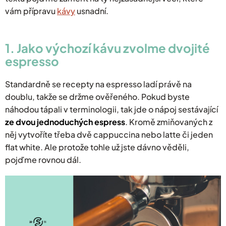
vám přípravu
kávy
usnadní.
1. Jako výchozí kávu zvolme dvojité
espresso
Standardně se recepty na espresso ladí právě na
doublu, takže se držme ověřeného. Pokud byste
náhodou tápali v terminologii, tak jde o nápoj sestávající
ze dvou jednoduchých espress
. Kromě zmiňovaných z
něj vytvoříte třeba dvě cappuccina nebo latte či jeden
flat white. Ale protože tohle už jste dávno věděli,
pojďme rovnou dál.