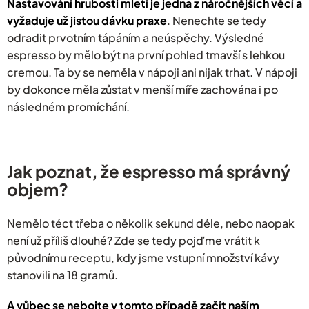
Nastavování hrubosti mletí je jedna z náročnějších věcí a
vyžaduje už jistou dávku praxe
. Nenechte se tedy
odradit prvotním tápáním a neúspěchy. Výsledné
espresso by mělo být na první pohled tmavší s lehkou
cremou. Ta by se neměla v nápoji ani nijak trhat. V nápoji
by dokonce měla zůstat v menší míře zachována i po
následném promíchání.
Jak poznat, že espresso má správný
objem?
Nemělo téct třeba o několik sekund déle, nebo naopak
není už příliš dlouhé? Zde se tedy pojďme vrátit k
původnímu receptu, kdy jsme vstupní množství kávy
stanovili na 18 gramů.
A vůbec se nebojte v tomto případě začít naším