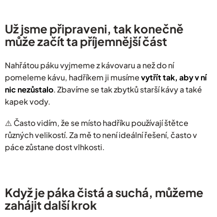
Už jsme připraveni, tak konečně
může začít ta příjemnější část
Nahřátou páku vyjmeme z kávovaru a než do ní
pomeleme kávu, hadříkem ji musíme
vytřít tak, aby v ní
nic nezůstalo
. Zbavíme se tak zbytků starší kávy a také
kapek vody.
⚠️ Často vidím, že se místo hadříku používají štětce
různých velikostí. Za mě to není ideální řešení, často v
páce zůstane dost vlhkosti.
Když je páka čistá a suchá, můžeme
zahájit další krok