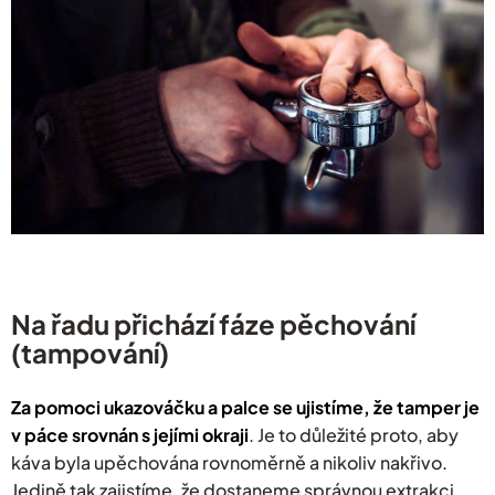
Na řadu přichází fáze pěchování
(tampování)
Za pomoci ukazováčku a palce se ujistíme, že tamper je
v páce srovnán s jejími okraji
. Je to důležité proto, aby
káva byla upěchována rovnoměrně a nikoliv nakřivo.
Jedině tak zajistíme, že dostaneme správnou extrakci.