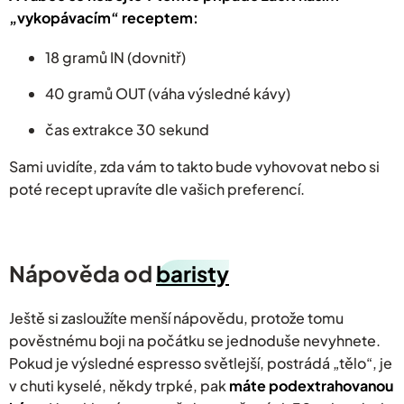
„vykopávacím“ receptem:
18 gramů IN (dovnitř)
40 gramů OUT (váha výsledné kávy)
čas extrakce 30 sekund
Sami uvidíte, zda vám to takto bude vyhovovat nebo si
poté recept upravíte dle vašich preferencí.
Nápověda od
baristy
Ještě si zasloužíte menší nápovědu, protože tomu
pověstnému boji na počátku se jednoduše nevyhnete.
Pokud je výsledné espresso světlejší, postrádá „tělo“, je
v chuti kyselé, někdy trpké, pak
máte podextrahovanou