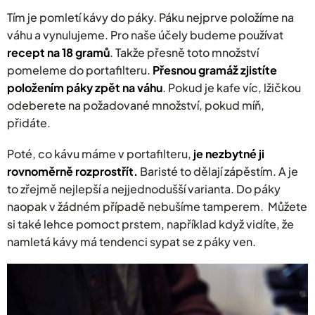
Tím je pomletí kávy do páky. Páku nejprve položíme na
váhu a vynulujeme. Pro naše účely budeme používat
recept na 18 gramů
. Takže přesně toto množství
pomeleme do portafilteru.
Přesnou gramáž zjistíte
položením páky zpět na váhu
. Pokud je kafe víc, lžičkou
odeberete na požadované množství, pokud míň,
přidáte.
Poté, co kávu máme v portafilteru,
je nezbytné ji
rovnoměrně rozprostřít.
Baristé to dělají zápěstím. A je
to zřejmě nejlepší a nejjednodušší varianta. Do páky
naopak v žádném případě nebušíme tamperem. Můžete
si také lehce pomoct prstem, například když vidíte, že
namletá kávy má tendenci sypat se z páky ven.