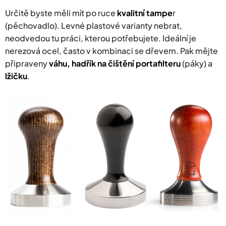
Určitě byste měli mít po ruce
kvalitní tampe
r
(pěchovadlo). Levné plastové varianty nebrat,
neodvedou tu práci, kterou potřebujete. Ideální je
nerezová ocel, často v kombinaci se dřevem. Pak mějte
připraveny
váhu, hadřík na čištění portafilteru
(páky) a
lžičku
.