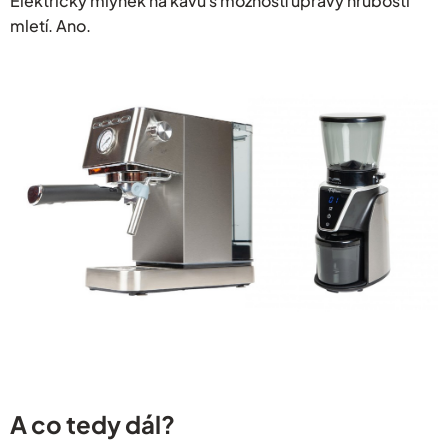
Elektrický mlýnek na kávu s možností úpravy hrubosti
mletí. Ano.
A co tedy dál?