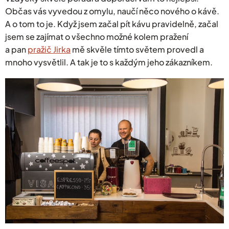
Občas vás vyvedou z omylu, naučí něco nového o kávě.
A o tom to je. Když jsem začal pít kávu pravidelně, začal
jsem se zajímat o všechno možné kolem pražení
a pan
pražič Jirka
mě skvěle tímto světem provedl a
mnoho vysvětlil. A tak je to s každým jeho zákazníkem.