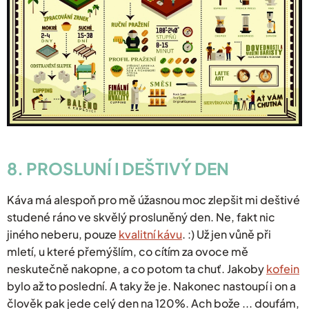
8. PROSLUNÍ I DEŠTIVÝ DEN
Káva má alespoň pro mě úžasnou moc zlepšit mi deštivé
studené ráno ve skvělý prosluněný den. Ne, fakt nic
jiného neberu, pouze
kvalitní kávu
. :) Už jen vůně při
mletí, u které přemýšlím, co cítím za ovoce mě
neskutečně nakopne, a co potom ta chuť. Jakoby
kofein
bylo až to poslední. A taky že je. Nakonec nastoupí i on a
člověk pak jede celý den na 120%. Ach bože ... doufám,