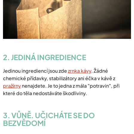
2. JEDINÁ INGREDIENCE
Jedinou ingrediencí jsou zde
zrnka kávy
. Žádné
chemické přídavky, stabilizátory ani éčka v kávě z
pražírny
nenajdete. Je to jedna z mála "potravin", při
které do těla nedostáváte škodliviny.
3. VŮNĚ. UČICHÁTE SE DO
BEZVĚDOMÍ