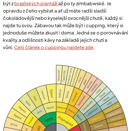
být z
brazilských plantáží
až po ty zimbabwské. Je
opravdu z čeho vybírat a ať už máte radši sladší
čokoládovější nebo kyselejší ovocnější chutě, každý si
najde tu svou. Zábavou tak může být i cupping, který si
jednoduše můžete zkusit i doma. Jedná se o porovnávání
kvality a odlišnosti kávy na základě jejich chutí a
vůní.
Celý článek o cuppingu najdete zde
.