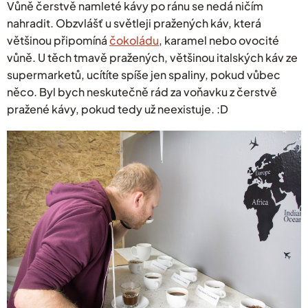
Vůně čerstvě namleté kávy po ránu se nedá ničím
nahradit. Obzvlášť u světleji pražených káv, která
většinou připomíná
čokoládu
, karamel nebo ovocité
vůně. U těch tmavě pražených, většinou italských káv ze
supermarketů, ucítíte spíše jen spaliny, pokud vůbec
něco. Byl bych neskutečně rád za voňavku z čerstvě
pražené kávy, pokud tedy už neexistuje. :D