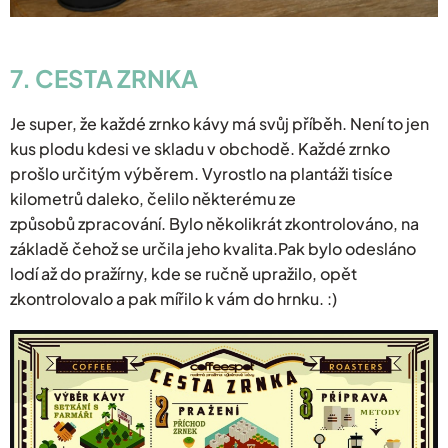
7. CESTA ZRNKA
Je super, že každé zrnko kávy má svůj příběh. Není to jen
kus plodu kdesi ve skladu v obchodě. Každé zrnko
prošlo určitým výběrem. Vyrostlo na plantáži tisíce
kilometrů daleko, čelilo některému ze
způsobů zpracování. Bylo několikrát zkontrolováno, na
základě čehož se určila jeho kvalita.Pak bylo odesláno
lodí až do pražírny, kde se ručně upražilo, opět
zkontrolovalo a pak mířilo k vám do hrnku. :)