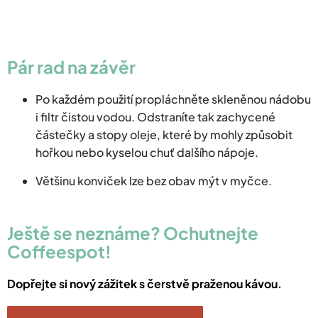
Pár rad na závěr
Po každém použití propláchněte skleněnou nádobu
i filtr čistou vodou. Odstraníte tak zachycené
částečky a stopy oleje, které by mohly způsobit
hořkou nebo kyselou chuť dalšího nápoje.
Většinu konviček lze bez obav mýt v myčce.
Ještě se neznáme? Ochutnejte
Coffeespot!
Dopřejte si nový zážitek s čerstvě praženou kávou.