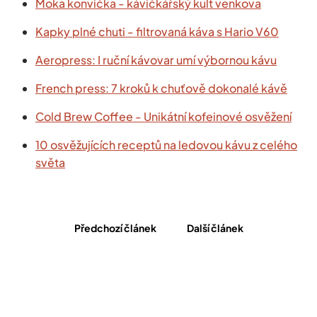
Moka konvička - kávičkářský kult venkova
Kapky plné chuti - filtrovaná káva s Hario V60
Aeropress: I ruční kávovar umí výbornou kávu
French press: 7 kroků k chuťově dokonalé kávě
Cold Brew Coffee - Unikátní kofeinové osvěžení
10 osvěžujících receptů na ledovou kávu z celého
světa
Předchozí článek
Další článek