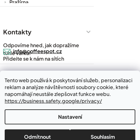
Pražírna
Cesty za kávou
Prodejny
Kontakty
Časté dotazy
Kávový slovník
Odpovíme hned, jak dopražíme
Napsali o nás
info@coffeespot.cz
tuhle várku!
Přidejte se k nám na sítích
Blog
Kontakty
Tento web používá k poskytování služeb, personalizaci
reklam a analýze návštěvnosti soubory cookie, které
Kde nás najdete
napomáhají neustále zlepšovat funkce webu.
https://business.safety.google/privacy/
Nastavení
Vytvořil Shoptet
Pražírna kávy v Babicích
Odmítnout
Souhlasím
Copyright 2026
Coffeespot.cz
. Všechna práva vyhrazena.