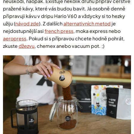
neuškodí, naopak. Existuje několik druhů příprav čerstvě
pražené kávy, které vás budou bavit. Já osobně denně
připravuji kávu v dripu Hario V60 a vždycky si to hezky
užiju (
návod zde
). Z dalších
alternativních metod
je
nejdostupnější asi
french press
, moka express nebo
aeropress
. Pokud si s přípravou chcete hodně pohrát,
zkuste
džezvu
, chemex anebo vacuum pot. ;)