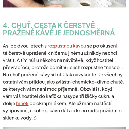
4. CHUŤ. CESTA K ČERSTVĚ
PRAŽENÉ KÁVĚ JE JEDNOSMĚRNÁ
Asi po dvou letech s
rozpustnou kávou
se po okusení
té čerstvě upražené k ničemu jinému už nikdy nechci
vrátit. A tím hůř u někoho na návštěvě, když hostitel
převrací oči, protože odmítnu jejich rozpustné "nesco".
Na chuť pražené kávy si totiž tak navyknete, že všechny
ostatní vám přijdou jako zvláštní chemicko-divné chutě,
ze kterých vám neni moc příjemně. Obzvlášť, když
vám váš hostitel do kafíčka nasype tři lžičky cukru a
dolije
hrnek
po okraj mlékem. Ale už mám naštěstí
vytipované, u koho si kávu dát a u koho radši požádat o
sklenku vody. :)