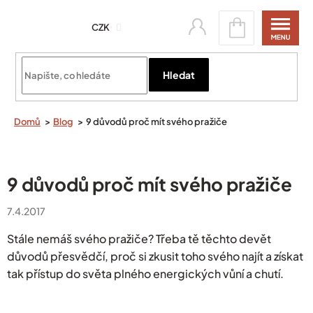
Přejít
Nákupní
na
CZK
košík
obsah
Přihlásit se
Hledat
Domů
Blog
9 důvodů proč mít svého pražiče
9 důvodů proč mít svého pražiče
7.4.2017
Stále nemáš svého pražiče? Třeba tě těchto devět
důvodů přesvědčí, proč si zkusit toho svého najít a získat
tak přístup do světa plného energických vůní a chutí.