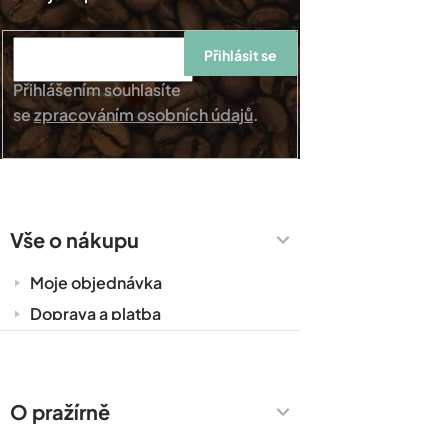
Přihlásit se
Přihlášením souhlasíte
se
zpracováním osobních údajů
.
Vše o nákupu
Moje objednávka
Doprava a platba
Káva do kanceláře
Zakázková výroba
Obchodní podmínky
O pražírně
Ochrana osobních údajů