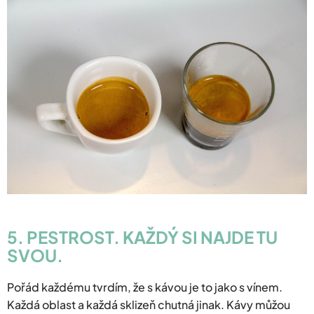
5. PESTROST. KAŽDÝ SI NAJDE TU
SVOU.
Pořád každému tvrdím, že s kávou je to jako s vínem.
Každá oblast a každá sklizeň chutná jinak. Kávy můžou