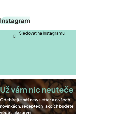
Z
Instagram
á
p
Sledovat na Instagramu
a
t
í