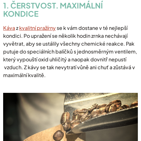
1. ČERSTVOST. MAXIMÁLNÍ
KONDICE
Káva
z
kvalitní pražírny
se k vám dostane v té nejlepší
kondici. Po upražení se několik hodin zrnka nechávají
vyvětrat, aby se ustálily všechny chemické reakce. Pak
putuje do speciálních balíčků s jednosměrným ventilem,
který vypouští oxid uhličitý a naopak dovnitř nepustí
vzduch. Z kávy se tak nevytratí vůně ani chuť a zůstává v
maximální kvalitě.