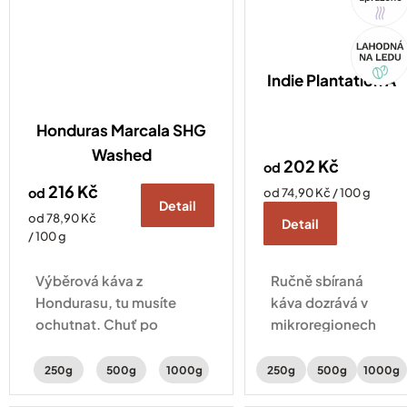
Akce
Indie Plantation A
Honduras Marcala SHG
Washed
202 Kč
od
216 Kč
od
Měrná
od 74,90 Kč / 100 g
Detail
cena:
Měrná
od 78,90 Kč
Detail
cena:
/ 100 g
Výběrová káva z
Ručně sbíraná
Hondurasu, tu musíte
káva dozrává v
ochutnat. Chuť po
mikroregionech
mléčné čokoládě,
Karnataky. Vybírá
peckovinách s jemnou
se jen ta nejlepší –
250g
500g
1000g
250g
500g
1000g
aciditou.
výsledkem je