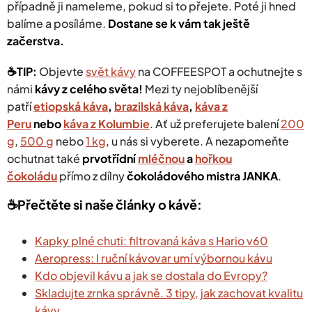
případně ji nameleme, pokud si to přejete. Poté ji hned
balíme a posíláme.
Dostane se k vám tak ještě
začerstva.
☕️TIP:
Objevte
svět kávy
na COFFEESPOT a ochutnejte s
námi
kávy z celého světa!
Mezi ty nejoblíbenější
patří
etiopská káva
,
brazilská káva
,
káva z
Peru
nebo
káva z Kolumbie
. Ať už preferujete balení
200
g
,
500 g
nebo
1 kg
, u nás si vyberete.
A nezapomeňte
ochutnat také
prvotřídní
mléčnou
a
hořkou
čokoládu
přímo z dílny
čokoládového mistra JANKA
.
☕️Přečtěte si naše články o kávě:
Kapky plné chuti: filtrovaná káva s Hario v60
Aeropress: I ruční kávovar umí výbornou kávu
Kdo objevil kávu a jak se dostala do Evropy?
Skladujte zrnka správně. 3 tipy, jak zachovat kvalitu
kávy