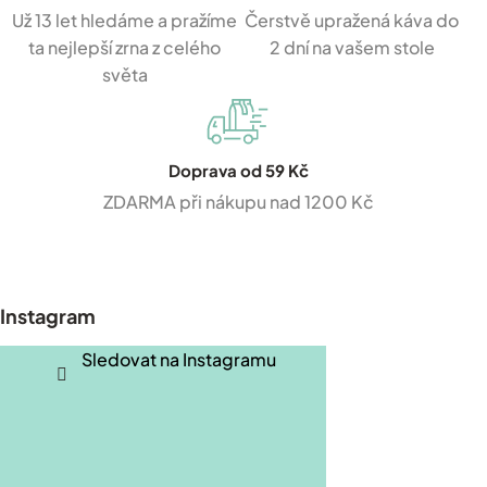
Už 13 let hledáme a pražíme
Čerstvě upražená káva do
ta nejlepší zrna z celého
2 dní na vašem stole
světa
Doprava od 59 Kč
ZDARMA při nákupu nad 1200 Kč
Z
á
p
Instagram
a
t
Sledovat na Instagramu
í