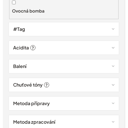
k
t
Ovocná bomba
ů
#Tag
Acidita
?
Balení
Chuťové tóny
?
Metoda přípravy
Metoda zpracování