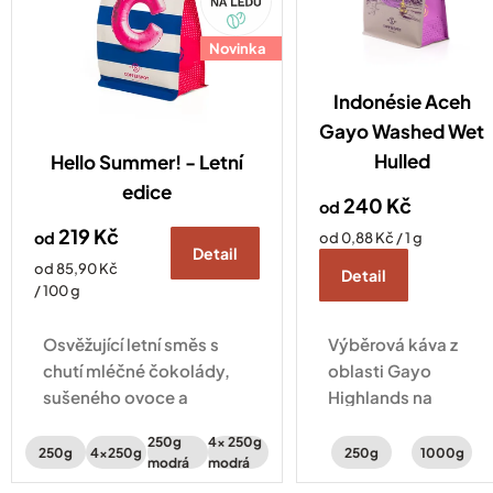
d
u
Novinka
k
t
ů
Indonésie Aceh
Gayo Washed Wet
Hulled
Hello Summer! - Letní
edice
240 Kč
od
219 Kč
od
Měrná
od 0,88 Kč / 1 g
Detail
cena:
Měrná
od 85,90 Kč
Detail
cena:
/ 100 g
Osvěžující letní směs s
Výběrová káva z
chutí mléčné čokolády,
oblasti Gayo
sušeného ovoce a
Highlands na
peckovin je tady! Vyberte
Sumatře, osobně
250g
4x 250g
si ze 2 různých obalů 🙌
vybraná naším
250g
4x250g
250g
1000g
modrá
modrá
pražičem přímo v