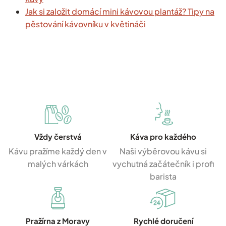
Jak si založit domácí mini kávovou plantáž? Tipy na
pěstování kávovníku v květináči
Vždy čerstvá
Káva pro každého
Kávu pražíme každý den v
Naši výběrovou kávu si
malých várkách
vychutná začátečník i profi
barista
Pražírna z Moravy
Rychlé doručení