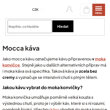
Přejít
Nákupní
na
CZK
košík
obsah
Přihlásit se
Hledat
Mocca káva
Jako mocca kávu označujeme kávu připravenou
v
moka
konvičce
. Stejně jako u dalších alternativních příprav má
i moka káva svá specifika. Taková káva je
zcela bez
cremy
a vyznačuje se intenzivní chutí s plným tělem.
Jakou kávu vybrat do moka konvičky?
Moka konvička umožňuje poměrně velká kouzla s
výslednou chutí, proto
je i výběr káv, které si s ní rozumí,
poměrně široký. Všechny
kávy
vhodné do moka konvice