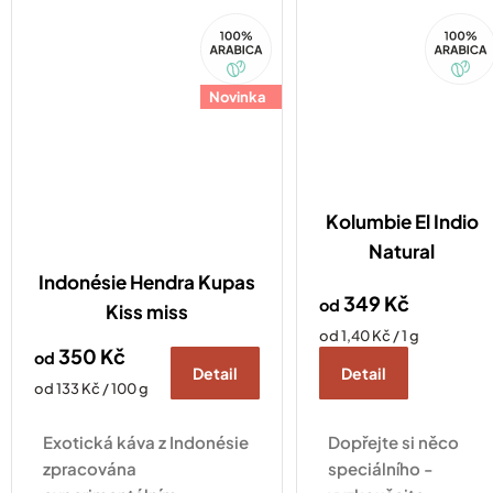
jemná chuť
100%
100%
mléčné čokolády
Arabica
Arabica
s minimální
kyselosti.
Novinka
Kolumbie El Indio
Natural
Indonésie Hendra Kupas
349 Kč
od
Kiss miss
Měrná
od 1,40 Kč / 1 g
350 Kč
od
cena:
Detail
Detail
Měrná
od 133 Kč / 100 g
cena:
Exotická káva z Indonésie
Dopřejte si něco
zpracována
speciálního -