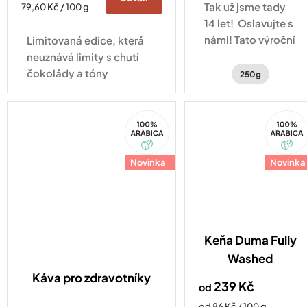
Tak už jsme tady
Měrná
79,60 Kč / 100 g
cena:
14 let! Oslavujte s
námi! Tato výroční
Limitovaná edice, která
směs kávy vás
neuznává limity s chutí
zavede na cestu
čokolády a tóny
250g
po kávových
lískových oříšků.
plantážích
100%
100%
Hondurasu a
Arabica
Arabica
Brazílie.
Novinka
Novinka
Keňa Duma Fully
Washed
Káva pro zdravotníky
239 Kč
od
Měrná
od 86 Kč / 100 g