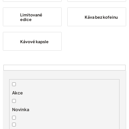
Limitované
Káva bez kofeinu
edice
Kávové kapsle
V
ý
p
i
s
Akce
p
r
Novinka
o
d
u