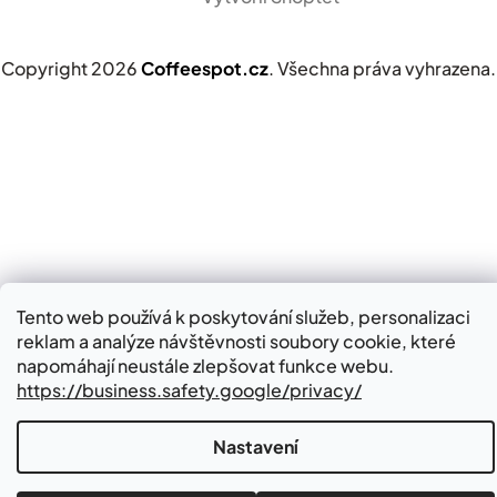
Pražírna kávy v Babicích
Copyright 2026
Coffeespot.cz
. Všechna práva vyhrazena.
Babice 647
687 03 (Zlínský kraj)
Po–Pá: 7:30–18:00 hod.
So: 8:00-16:30 hod.
Do pražírny
Tento web používá k poskytování služeb, personalizaci
reklam a analýze návštěvnosti soubory cookie, které
napomáhají neustále zlepšovat funkce webu.
https://business.safety.google/privacy/
Prodejna Hradčovice
Hradčovice 307,
Nastavení
687 33 (Zlínský kraj)