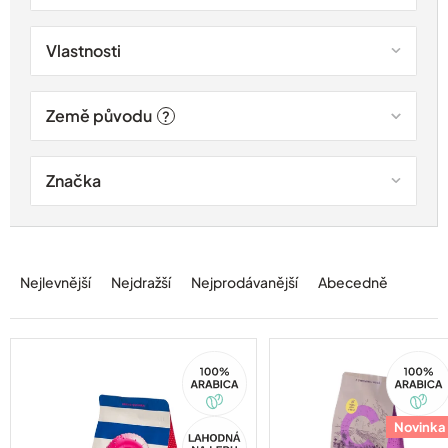
Vlastnosti
Země původu
?
Značka
Ř
a
Nejlevnější
Nejdražší
Nejprodávanější
Abecedně
z
e
n
í
100%
100%
Arabica
Arabica
p
r
o
Akce
Novinka