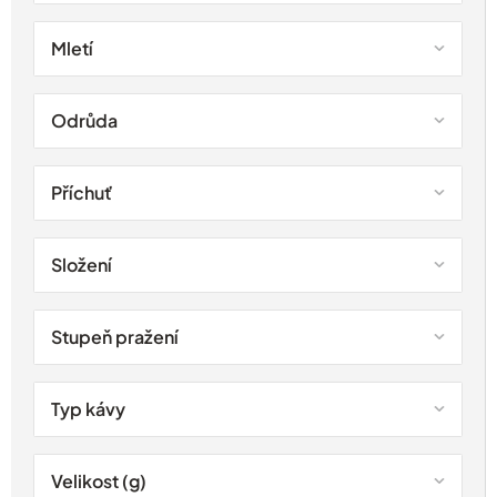
Mletí
Odrůda
Příchuť
Složení
Stupeň pražení
Typ kávy
Velikost (g)