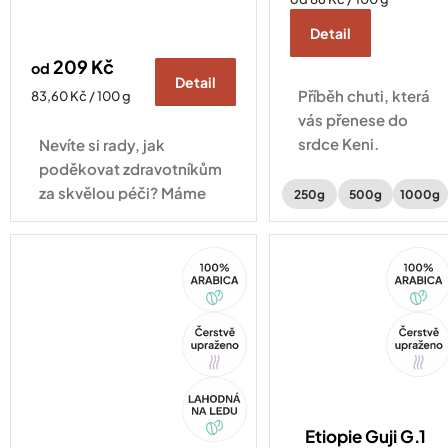
cena:
Detail
209 Kč
od
Detail
Příběh chuti, která
Měrná
83,60 Kč / 100 g
cena:
vás přenese do
srdce Keni.
Nevíte si rady, jak
Káva zpracovaná
poděkovat zdravotníkům
metodou Fully
za skvělou péči? Máme
250g
500g
1000g
washed s chutí
pro vás řešení.
ostružin, černého
100%
100%
rybízu a jasmínu.
Arabica
Arabica
Tip
Tip
Akce
Etiopie Guji G.1