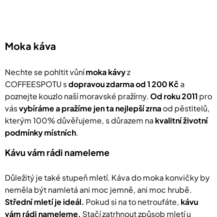
v
l
á
d
a
Moka káva
c
í
p
Nechte se pohltit vůní
moka kávy
z
r
COFFEESPOTU s
dopravou zdarma od 1 200 Kč
a
v
poznejte kouzlo naší moravské pražírny.
k
Od roku 2011
pro
y
vás
v
ybíráme a pražíme jen ta nejlepší zrna
od pěstitelů,
v
kterým 100% důvěřujeme, s důrazem na
kvalitní životní
ý
podmínky místních
.
p
i
s
Kávu vám rádi nameleme
u
Důležitý je také stupeň mletí. Káva do moka konvičky by
neměla být namletá ani moc jemně, ani moc hrubě.
Střední mletí je ideál.
Pokud si na to netroufáte,
kávu
vám rádi nameleme.
Stačí zatrhnout způsob mletí u