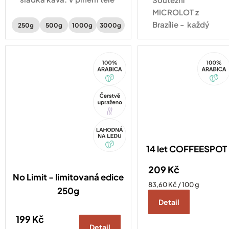
ucítíte intenzivní chuť
MICROLOT z
čokolády, voňavý
Brazílie - každý
250g
500g
1000g
3000g
karamel a sušené
šálek zárukou
švestky.
výjimečnosti.
100%
100%
Pouze 200ks !
Arabica
Arabica
Tip
Akce
14 let COFFEESPOT
209 Kč
No Limit - limitovaná edice
Měrná
83,60 Kč / 100 g
250g
cena:
Detail
199 Kč
Detail