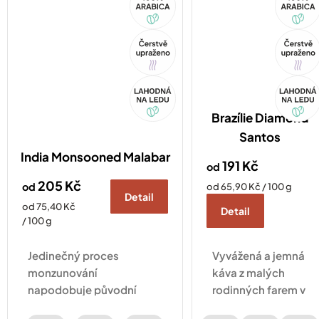
Arabica
Arabica
Tip
Tip
Akce
Akce
Brazílie Diamond
Santos
India Monsooned Malabar
191 Kč
od
205 Kč
od
Měrná
od 65,90 Kč / 100 g
Detail
cena:
Měrná
od 75,40 Kč
Detail
cena:
/ 100 g
Jedinečný proces
Vyvážená a jemná
monzunování
káva z malých
napodobuje původní
rodinných farem v
přepravu kávy na
sobě ukrývá chuť