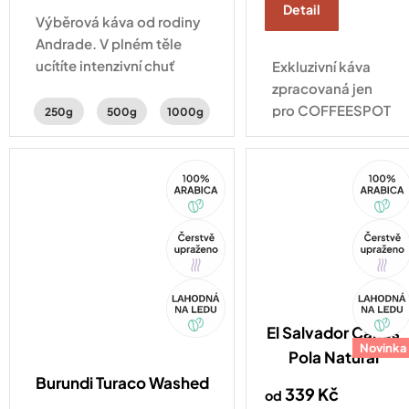
Detail
Výběrová káva od rodiny
Andrade. V plném těle
ucítíte intenzivní chuť
Exkluzivní káva
karamelu, perníku a
zpracovaná jen
lískových oříšků.
pro COFFEESPOT
250g
500g
1000g
- každý šálek
zárukou
100%
100%
výjimečnosti.
Arabica
Arabica
Tip
Tip
Akce
Akce
El Salvador Carlos
Novinka
Pola Natural
Burundi Turaco Washed
339 Kč
od