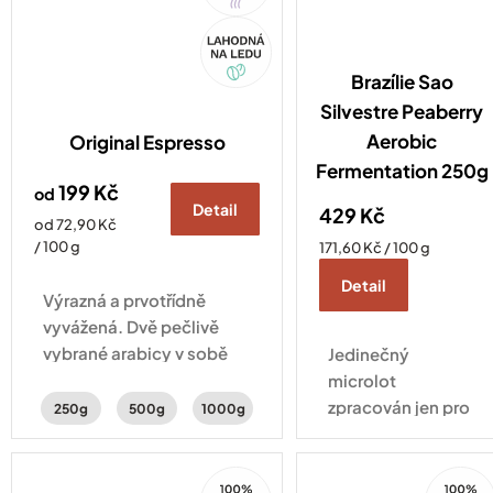
Akce
Brazílie Sao
Silvestre Peaberry
Aerobic
Original Espresso
Fermentation 250g
199 Kč
od
Detail
429 Kč
Měrná
od 72,90 Kč
cena:
/ 100 g
Měrná
171,60 Kč / 100 g
cena:
Detail
Výrazná a prvotřídně
vyvážená. Dvě pečlivě
vybrané arabicy v sobě
Jedinečný
ukrývají čokoládové a
microlot
mandlové tóny doplněné
zpracován jen pro
250g
500g
1000g
o sladké kandované
COFFEESPOT
ovoce.
- Každý šálek má
100%
100%
svůj příběh.