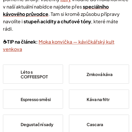
v naší aktuální nabídce najdete přes
speciálního
kávového průvodce
. Tam si kromě způsobu přípravy
navolíte i
stupeň acidity a chuťové tóny
, které máte
rádi.
☕️TIP na článek:
Moka konvička — kávičkářský kult
venkova
Léto s
Zrnková káva
COFFEESPOT
Espresso směsi
Káva na filtr
Degustační sady
Cascara