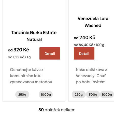
Venezuela Lara
Washed
Tanzánie Burka Estate
240 Kč
od
Natural
Měrná
od 86,40 Kč / 100 g
320 Kč
od
cena:
Detail
Detail
Měrná
od 1,22 Kč / 1 g
cena:
Ochutnejte kávu z
Naše další káva z
komunitního lotu
Venezuely. Chuť
zpracovanou metodou
po bobulovitém
natural, nabízející svěží
ovoci, oříšcích s
chuť lesního ovoce,
čokoládovým
250g
1000g
250g
500g
1000g
ibišku a vanilky.
tělem.
30
položek celkem
O