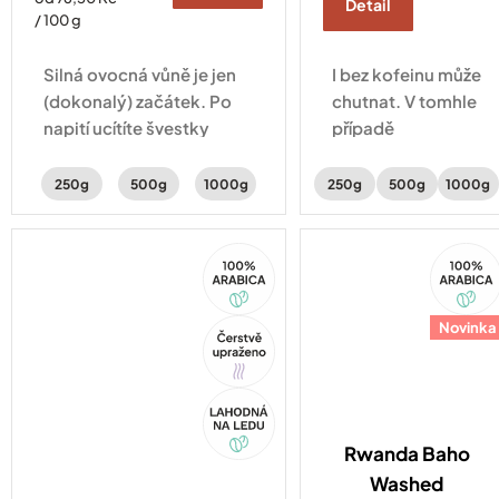
Detail
cena:
/ 100 g
Silná ovocná vůně je jen
I bez kofeinu může
(dokonalý) začátek. Po
chutnat. V tomhle
napití ucítíte švestky
případě
s čokoládou a lahodnou
po čokoládě,
smetanovou chuť, které
kterou vyvažuje
250g
500g
1000g
250g
500g
1000g
uzavírají vinné tóny.
sladký třtinový
cukr a svěží zelené
100%
100%
jablko.
Arabica
Arabica
Tip
Novinka
Akce
Rwanda Baho
Washed