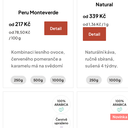
Natural
Peru Monteverde
339 Kč
od
217 Kč
od
Měrná
od 1,36 Kč / 1 g
Detail
cena:
Měrná
od 78,50 Kč
Detail
cena:
/ 100 g
Kombinaci lesního ovoce,
Naturální káva,
červeného pomeranče a
ručně sbíraná,
karamelu má na svědomí
sušená 4 týdny.
Alfonso Tejada.
Vyvážená chuť
Odborník, od kterého se
citrusů, čokolády
250g
500g
1000g
250g
1000g
učí všichni místní farmáři.
a koření.
100%
100%
Arabica
Arabica
Tip
Novinka