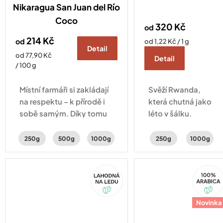
Nikaragua San Juan del Río
Coco
320 Kč
od
214 Kč
od
Měrná
od 1,22 Kč / 1 g
Detail
cena:
Měrná
od 77,90 Kč
Detail
cena:
/ 100 g
Místní farmáři si zakládají
Svěží Rwanda,
na respektu – k přírodě i
která chutná jako
sobě samým. Díky tomu
léto v šálku.
vzniká káva s tóny
Potkává se v ní
cukrovinek, mléčné
šťavnatá broskev,
250g
500g
1000g
250g
1000g
čokolády
pomeranč a
a lískooříškovou hořkostí.
jemný karamel.
Akce
100%
Arabica
Novinka