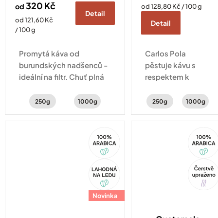
320 Kč
od
Měrná
od 128,80 Kč / 100 g
Detail
cena:
Měrná
od 121,60 Kč
Detail
cena:
/ 100 g
Promytá káva od
Carlos Pola
burundských nadšenců -
pěstuje kávu s
ideální na filtr. Chuť plná
respektem k
citrusů, zralého ovoce a
přírodě a místní
karamelu.
komunitě.
250g
1000g
250g
1000g
Naturálka z pohoří
Apaneca se hodí
100%
100%
na filtr a ucítíte v ní
Arabica
Arabica
bylinky, med a
brusinky.
Akce
Tip
Novinka