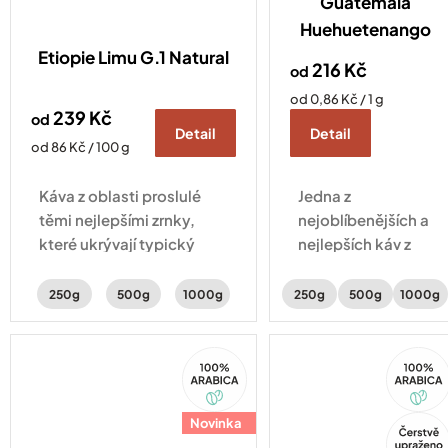
Guatemala
Huehuetenango
Etiopie Limu G.1 Natural
216 Kč
od
Měrná
od 0,86 Kč / 1 g
239 Kč
od
cena:
Detail
Detail
Měrná
od 86 Kč / 100 g
cena:
Káva z oblasti proslulé
Jedna z
těmi nejlepšími zrnky,
nejoblíbenějších a
které ukrývají typický
nejlepších káv z
citrusový profil. Svěžest
Guatemaly. Na její
doplňují tóny peckovin a
chuti je to znát –
250g
500g
1000g
250g
500g
1000g
karamelu.
ucítíte v ní sušené
broskve, mandle a
100%
100%
čokoládu.
Arabica
Arabica
Novinka
Tip