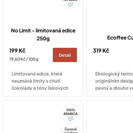
No Limit - limitovaná edice
Ecoffee C
250g
199 Kč
319 Kč
Detail
Měrná
79,60 Kč / 100 g
cena:
Limitovaná edice, která
Ekologický termo
neuznává limity s chutí
originálním desig
čokolády a tóny lískových
pevný a dlouho v
oříšků.
pro každodenní vy
100%
Arabica
Tip