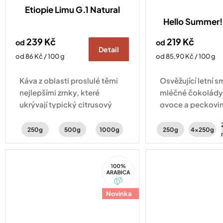
Etiopie Limu G.1 Natural
Hello Summer! 
239 Kč
219 Kč
od
od
Detail
Měrná
Měrná
od 86 Kč / 100 g
od 85,90 Kč / 100 g
cena:
cena:
Káva z oblasti proslulé těmi
Osvěžující letní s
nejlepšími zrnky, které
mléčné čokolády
ukrývají typický citrusový
ovoce a peckovin
profil. Svěžest doplňují tóny
Vyberte si ze 2 r
peckovin a karamelu.
250g
500g
1000g
250g
4x250g
100%
Arabica
Novinka