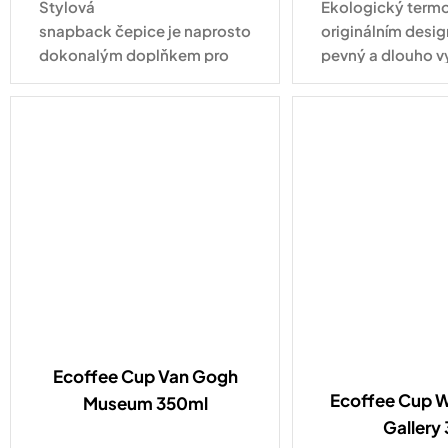
Stylová
Ekologický termo
snapback čepice je naprosto
originálním desig
dokonalým doplňkem pro
pevný a dlouho v
každodenní nošení. Tahle
pro každodenní vy
varianta ve vyletněném
kabátku s nápisem Hello
Summer zaujme na první...
Ecoffee Cup Van Gogh
Ecoffee Cup Wi
Museum 350ml
Gallery