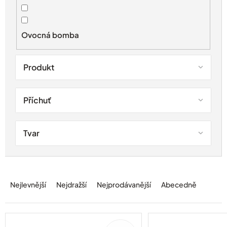
u
k
t
Ovocná bomba
ů
Produkt
Příchuť
Tvar
Ř
a
Nejlevnější
Nejdražší
Nejprodávanější
Abecedně
z
e
n
í
100%