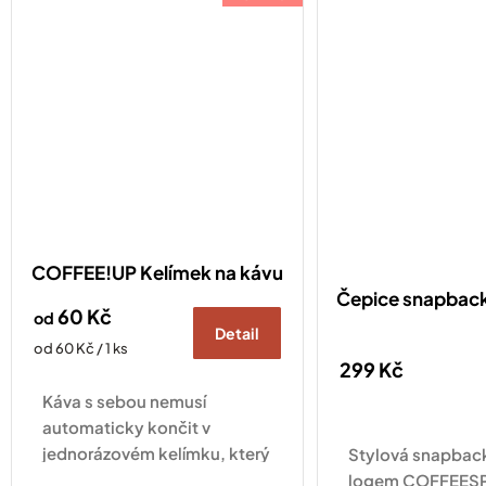
COFFEE!UP Kelímek na kávu
Čepice snapba
60 Kč
od
Detail
Měrná
od 60 Kč / 1 ks
299 Kč
cena:
Káva s sebou nemusí
automaticky končit v
jednorázovém kelímku, který
Stylová snapback
pak skončí v odpadkovém
logem COFFEESP