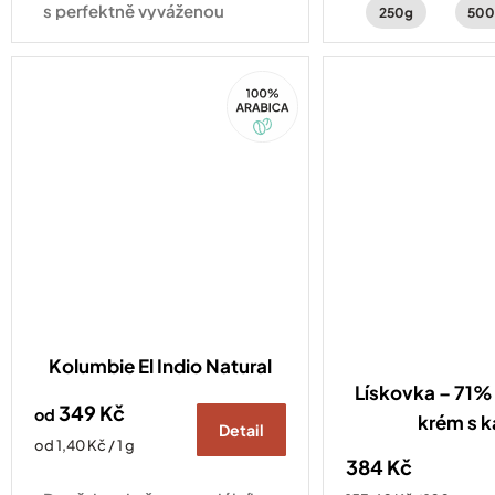
jasmínu.
s perfektně vyváženou
250g
500
chutí ořechů a čokolády.
Kompatibilní se všemi druhy
100%
kávovarů standardu
Arabica
Nespresso Original
Kolumbie El Indio Natural
Lískovka – 71% 
349 Kč
od
krém s 
Detail
Měrná
od 1,40 Kč / 1 g
384 Kč
cena: