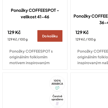
Ponožky COFFEESPOT -
Ponožky COFFEES
velikost 41-46
36-
129 Kč
129 Kč
Do košíku
Měrná
Měrná
129 Kč / 100 g
129 Kč / 100 g
cena:
cena:
Ponožky COFFEESPOT s
Ponožky COFFEE
originálním folklorním
originálním folk
motivem inspirovaným
inspirovaným naš
naší espresso směsí Ta naša
směsí Ta naša ne
nekyselá dodají šmrnc
šmrnc každému ou
100%
každému outfitu a potěší
všechny, kdo si 
Arabica
všechny, kdo si...
neumí...
Tip