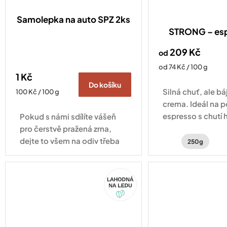
Samolepka na auto SPZ 2ks
STRONG – es
209 Kč
od
Měrná
od 74 Kč / 100 g
1 Kč
cena:
Do košíku
Silná chuť, ale b
Měrná
100 Kč / 100 g
cena:
crema. Ideál na 
espresso s chutí 
Pokud s námi sdílíte vášeň
čokolády, zemito
pro čerstvě pražená zrna,
jemným kouřový
dejte to všem na odiv třeba
250g
právě naší minimalistickou
samolepkou. Samolepka na
Akce
auto na rámeček SPZ je
drobnost, která...