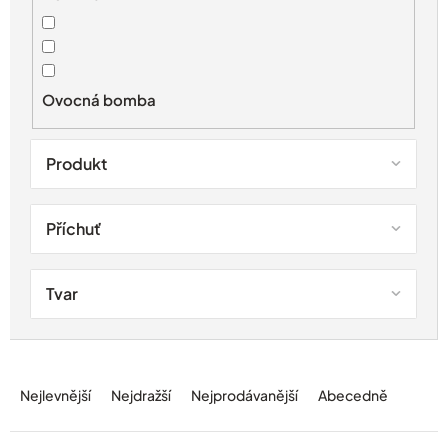
o
d
u
k
t
Ovocná bomba
ů
Produkt
Příchuť
Tvar
Ř
a
Nejlevnější
Nejdražší
Nejprodávanější
Abecedně
z
e