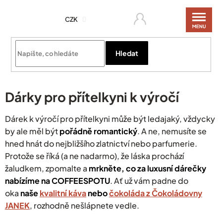
Přejít
na
CZK
obsah
Hledat
Dárky pro přítelkyni k výročí
Dárek k výročí pro přítelkyni může být ledajaký, vždycky
by ale měl být
pořádně romantický
. A ne, nemusíte se
hned hnát do nejbližšího zlatnictví nebo parfumerie.
Protože se říká (a ne nadarmo), že láska prochází
žaludkem, zpomalte a
mrkněte, co za luxusní dárečky
nabízíme na COFFEESPOTU
.
Ať už vám padne do
oka
naše
kvalitní káva
nebo
čokoláda z Čokoládovny
JANEK
, rozhodně nešlápnete vedle.