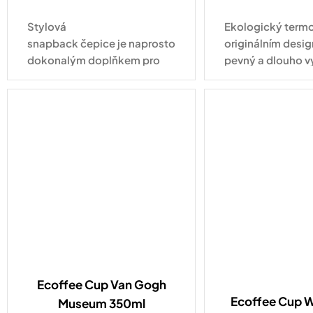
Stylová
Ekologický termo
snapback čepice je naprosto
originálním desig
dokonalým doplňkem pro
pevný a dlouho v
každodenní nošení. Tahle
pro každodenní vy
varianta ve vyletněném
kabátku s nápisem Hello
Summer zaujme na první...
Ecoffee Cup Van Gogh
Ecoffee Cup Wi
Museum 350ml