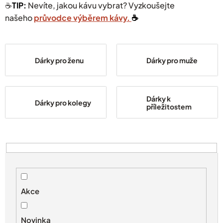
☕️
TIP:
Nevíte, jakou kávu vybrat? Vyzkoušejte
našeho
průvodce výběrem kávy.
☕️
Dárky pro ženu
Dárky pro muže
Dárky k
Dárky pro kolegy
příležitostem
V
ý
p
i
s
Akce
p
r
Novinka