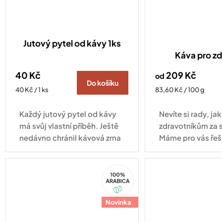
Jutový pytel od kávy 1ks
Káva pro zd
40 Kč
209 Kč
od
Do košíku
Měrná
Měrná
40 Kč / 1 ks
83,60 Kč / 100 g
cena:
cena:
Každý jutový pytel od kávy
Nevíte si rady, j
má svůj vlastní příběh. Ještě
zdravotníkům za 
nedávno chránil kávová zrna
Máme pro vás řeš
při jejich cestě z plantáže do
pražírny, dnes může najít
100%
nové využití u vás doma.
Arabica
Díky...
Novinka