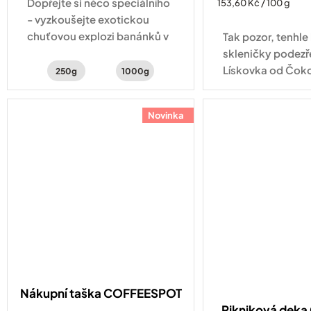
Dopřejte si něco speciálního
Měrná
153,60 Kč / 100 g
cena:
- vyzkoušejte exotickou
chuťovou explozi banánků v
Tak pozor, tenhle
čokoládě, červeného
skleničky podezře
pomeranče a kakaa
Lískovka od Čok
250g
1000g
JANEK obsahuje 7
vybraných lískový
Novinka
kvalitní kakao, 
a...
Nákupní taška COFFEESPOT
Pikniková dek