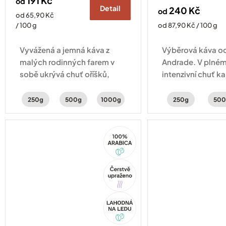
191 Kč
od
Detail
240 Kč
od
Měrná
od 65,90 Kč
cena:
Měrná
/ 100 g
od 87,90 Kč / 100 g
cena:
Vyvážená a jemná káva z
Výběrová káva od
malých rodinných farem v
Andrade. V plném 
sobě ukrývá chuť oříšků,
intenzivní chuť k
čokolády a sušeného ovoce.
perníku a lískovýc
250g
500g
1000g
250g
500
100%
Arabica
Tip
Akce