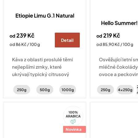
Etiopie Limu G.1 Natural
Hello Summer! 
239 Kč
219 Kč
od
od
Detail
Měrná
Měrná
od 86 Kč / 100 g
od 85,90 Kč / 100 g
cena:
cena:
Káva z oblasti proslulé těmi
Osvěžující letní s
nejlepšími zrnky, které
mléčné čokolády
ukrývají typický citrusový
ovoce a peckovin
profil. Svěžest doplňují tóny
Vyberte si ze 2 r
peckovin a karamelu.
250g
500g
1000g
250g
4x250g
100%
Arabica
Novinka