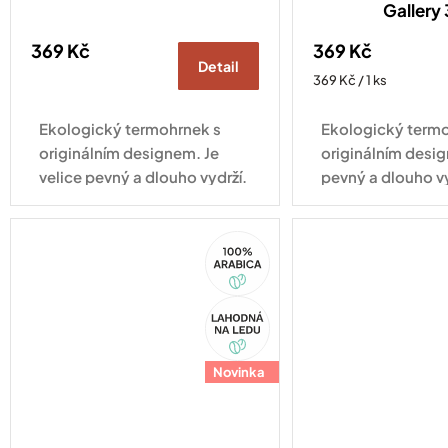
Gallery
369 Kč
369 Kč
Detail
Měrná
369 Kč / 1 ks
cena:
Ekologický termohrnek s
Ekologický termo
originálním designem. Je
originálním desig
velice pevný a dlouho vydrží.
pevný a dlouho v
Vhodný pro každodenní
pro každodenní vy
využití.
100%
Arabica
Akce
Novinka