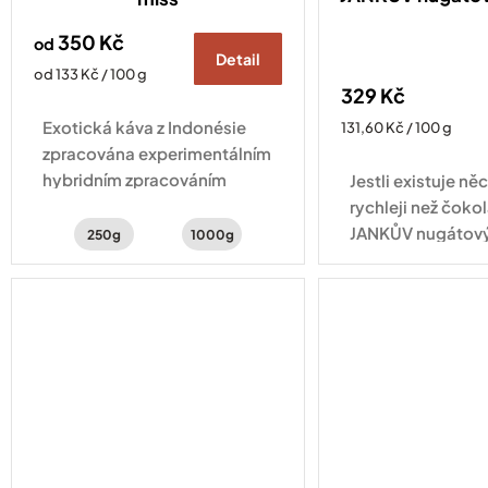
350 Kč
od
Detail
Měrná
od 133 Kč / 100 g
329 Kč
cena:
Exotická káva z Indonésie
Měrná
131,60 Kč / 100 g
cena:
zpracována experimentálním
hybridním zpracováním
Jestli existuje něc
natural a washed . Šálek
rychleji než čokol
kávy s chutí šťavnatého kiwi,
JANKŮV nugátový
250g
1000g
hrozinek a třtinového cukru.
skleničce na vás
tříbarevný arašíd
kterém se střídají.