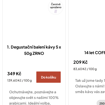
Tip
1. Degustační balení kávy 5 x
14 let CO
50g ZRNO
209 Kč
Měrná
83,60 Kč / 100 g
349 Kč
cena:
Do košíku
Tak už jsme tady 1
Měrná
139,60 Kč / 100 g
cena:
Oslavujte s námi!
směs kávy vás za
Ochutnávejte, poznávejte a
po kávových plan
objevujte svět s našimi 100%
Hondurasu a Brazí
arabicami. Ideální volba,
250