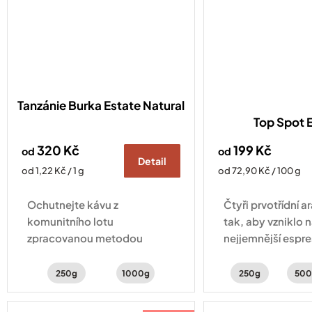
Tanzánie Burka Estate Natural
Top Spot 
320 Kč
199 Kč
od
od
Detail
Měrná
Měrná
od 1,22 Kč / 1 g
od 72,90 Kč / 100 g
cena:
cena:
Ochutnejte kávu z
Čtyři prvotřídní 
komunitního lotu
tak, aby vzniklo 
zpracovanou metodou
nejjemnější espre
natural, nabízející svěží chuť
sladké chuti ucít
lesního ovoce, ibišku a
a kakaové tóny.
250g
1000g
250g
500
vanilky.