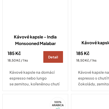
Kávové kapsle - India
Kávové kaps
Monsooned Malabar
185 Kč
185 Kč
Detail
Měrná
Měrná
18,50 Kč / 1 ks
18,50 Kč / 1 ks
cena:
cena:
Kávové kapsle na domácí
Kávové kapsle n
espresso nebo lungo
espresso s chutí 
se zemitou, kořeněnou chutí
čokolády, zemito
plnou hořké čokolády
jemným kouřový
a mandlí. Kompatibilní se
Kompatibilní se 
100%
všemi druhy kávovarů
kávovarů standa
Arabica
standardu Nespresso
Original