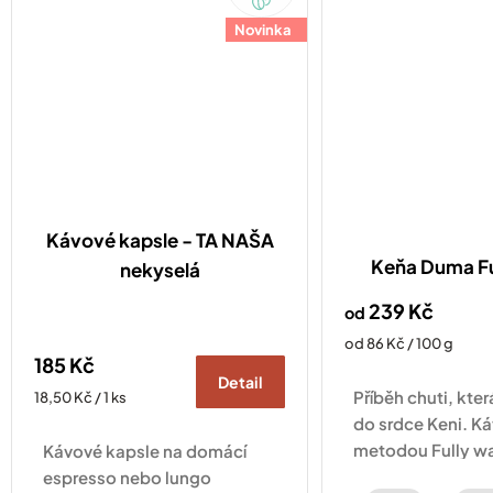
Original
Novinka
Kávové kapsle - TA NAŠA
Keňa Duma F
nekyselá
239 Kč
od
Měrná
od 86 Kč / 100 g
185 Kč
cena:
Detail
Příběh chuti, kte
Měrná
18,50 Kč / 1 ks
cena:
do srdce Keni. K
metodou Fully wa
Kávové kapsle na domácí
ostružin, černého
espresso nebo lungo