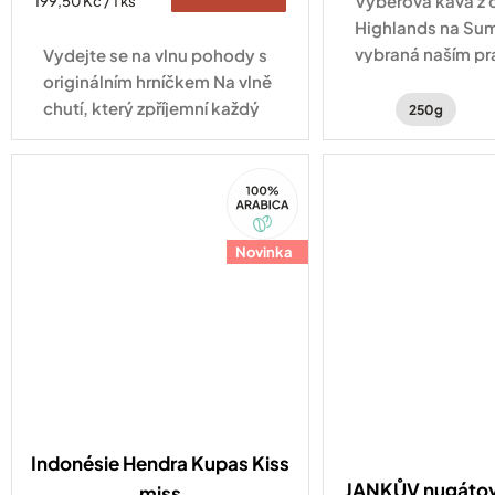
Výběrová káva z 
Měrná
199,50 Kč / 1 ks
cena:
Highlands na Su
vybraná naším pr
Vydejte se na vlnu pohody s
Indonésii.
originálním hrníčkem Na vlně
chutí, který zpříjemní každý
250g
okamžik s vaším oblíbeným
nápojem.
100%
Arabica
Novinka
Indonésie Hendra Kupas Kiss
JANKŮV nugátov
miss