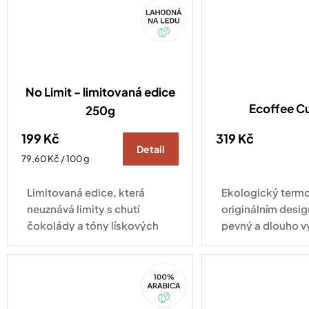
Akce
No Limit - limitovaná edice
Ecoffee C
250g
199 Kč
319 Kč
Detail
Měrná
79,60 Kč / 100 g
cena:
Limitovaná edice, která
Ekologický termo
neuznává limity s chutí
originálním desig
čokolády a tóny lískových
pevný a dlouho v
oříšků.
pro každodenní vy
100%
Arabica