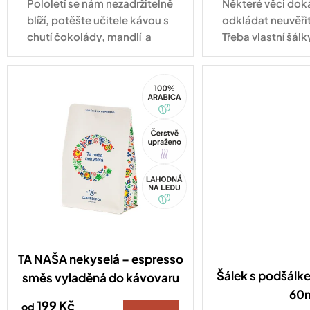
Pololetí se nám nezadržitelně
Některé věci do
blíží, potěšte učitele kávou s
odkládat neuvěři
chutí čokolády, mandlí a
Třeba vlastní šálk
sušeného ovoce.
tady! Některé věci
trochu víc prosto
100%
cappuccino. A př
Arabica
Tip
Akce
TA NAŠA nekyselá – espresso
Šálek s podšálk
směs vyladěná do kávovaru
60
199 Kč
od