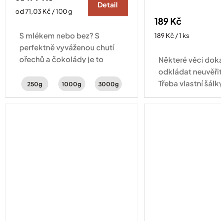
Detail
Měrná
od 71,03 Kč / 100 g
189 Kč
cena:
S mlékem nebo bez? S
Měrná
189 Kč / 1 ks
cena:
perfektně vyváženou chutí
ořechů a čokolády je to
Některé věci do
jedno – lahodná je pořád
odkládat neuvěři
stejně.
Třeba vlastní šálk
250g
1000g
3000g
tady! Šálek na e
objemu 60 ml se 
aby vaše espress
přesně...