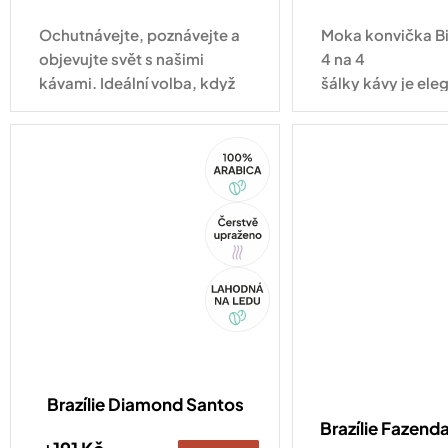
cena:
cena:
Ochutnávejte, poznávejte a
Moka konvička Bi
objevujte svět s našimi
4 na 4
kávami. Ideální volba, když
šálky kávy je ele
se nemůžete rozhodnout!
tradičním osmih
a v hliníkovém pr
100%
nikdy...
Arabica
Tip
Akce
Brazílie Diamond Santos
Brazílie Fazenda