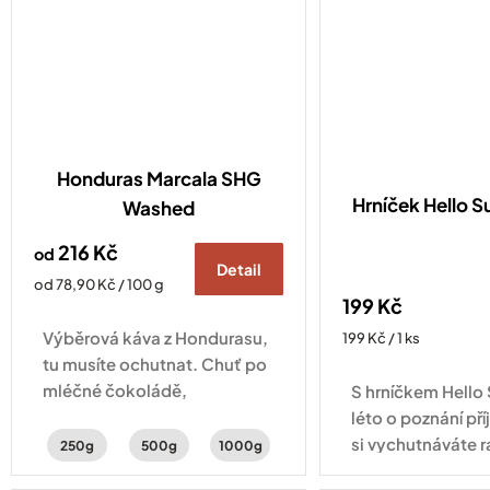
Honduras Marcala SHG
Hrníček Hello
Washed
216 Kč
od
Detail
Měrná
od 78,90 Kč / 100 g
199 Kč
cena:
Výběrová káva z Hondurasu,
Měrná
199 Kč / 1 ks
cena:
tu musíte ochutnat. Chuť po
mléčné čokoládě,
S hrníčkem Hell
peckovinách s jemnou
léto o poznání pří
aciditou.
si vychutnáváte r
250g
500g
1000g
cappuccino na b