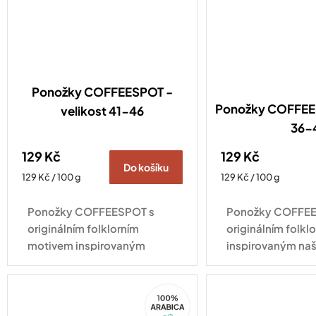
Ponožky COFFEESPOT -
Ponožky COFFEES
velikost 41-46
36-
129 Kč
129 Kč
Do košíku
Měrná
Měrná
129 Kč / 100 g
129 Kč / 100 g
cena:
cena:
Ponožky COFFEESPOT s
Ponožky COFFEE
originálním folklorním
originálním folk
motivem inspirovaným
inspirovaným naš
naší espresso směsí Ta naša
směsí Ta naša ne
nekyselá dodají šmrnc
šmrnc každému ou
100%
každému outfitu a potěší
všechny, kdo si 
Arabica
všechny, kdo si...
neumí...