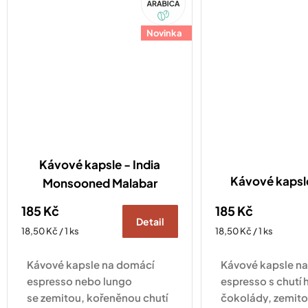
Díky...
Novinka
Kávové kapsle - India
Kávové kaps
Monsooned Malabar
185 Kč
185 Kč
Detail
Měrná
Měrná
18,50 Kč / 1 ks
18,50 Kč / 1 ks
cena:
cena:
Kávové kapsle na domácí
Kávové kapsle n
espresso nebo lungo
espresso s chutí 
se zemitou, kořeněnou chutí
čokolády, zemito