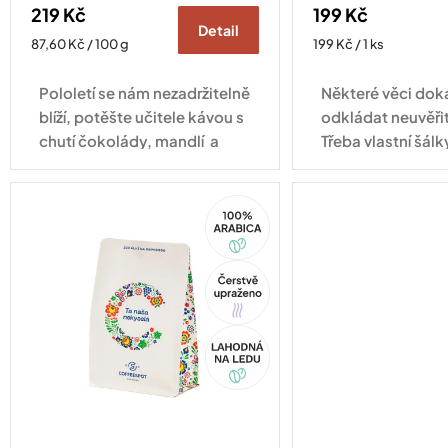
219 Kč
199 Kč
Detail
Měrná
Měrná
87,60 Kč / 100 g
199 Kč / 1 ks
cena:
cena:
Pololetí se nám nezadržitelně
Některé věci do
blíží, potěšte učitele kávou s
odkládat neuvěři
chutí čokolády, mandlí a
Třeba vlastní šálk
sušeného ovoce.
tady! Některé věci
trochu víc prosto
100%
cappuccino. A př
Arabica
Tip
Akce