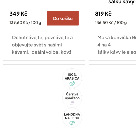
šálků kávy
349 Kč
819 Kč
Do košíku
Měrná
Měrná
139,60 Kč / 100 g
136,50 Kč / 100 g
cena:
cena:
Ochutnávejte, poznávejte a
Moka konvička Bi
objevujte svět s našimi
4 na 4
kávami. Ideální volba, když
šálky kávy je ele
se nemůžete rozhodnout!
tradičním osmih
a v hliníkovém pr
100%
nikdy...
Arabica
Tip
Akce