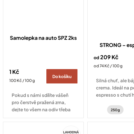
Samolepka na auto SPZ 2ks
STRONG – es
209 Kč
od
Měrná
od 74 Kč / 100 g
1 Kč
cena:
Do košíku
Silná chuť, ale b
Měrná
100 Kč / 100 g
cena:
crema. Ideál na 
espresso s chutí 
Pokud s námi sdílíte vášeň
čokolády, zemito
pro čerstvě pražená zrna,
jemným kouřový
dejte to všem na odiv třeba
250g
právě naší minimalistickou
samolepkou. Samolepka na
Akce
auto na rámeček SPZ je