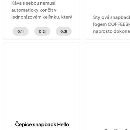
Káva s sebou nemusí
automaticky končit v
jednorázovém kelímku, který
Stylová snapback
pak skončí v odpadkovém
logem COFFEESP
koši. COFFEE!UP kelímek na
naprosto dokon
0,1l
0,2l
0,3l
kávu vznikl pro všechny, kdo
pro každodenní n
si chtějí svůj oblíbený...
na první pohled 
dárkem pro každ
kávy a...
Čepice snapback Hello