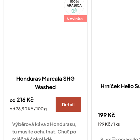
Arabica
Novinka
Honduras Marcala SHG
Hrníček Hello
Washed
216 Kč
od
Detail
Měrná
od 78,90 Kč / 100 g
199 Kč
cena:
Výběrová káva z Hondurasu,
Měrná
199 Kč / 1 ks
cena:
tu musíte ochutnat. Chuť po
mléčné čokoládě,
S hrníčkem Hell