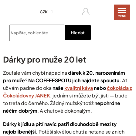
Přejít
na
CZK
obsah
Hledat
Dárky pro muže 20 let
Zoufale vám chybí nápad na
dárek k 20. narozeninám
pro muže
?
Na COFFEESPOTU jich najdete spoustu.
Ať
už vám padne do oka
naše
kvalitní káva
nebo
čokoláda z
Čokoládovny JANEK
, jedním si můžete být jisti — bude
to trefa do černého.
Žádný mužský totiž
nepohrdne
něčím dobrým
. A chuťově dokonalým.
Dárky k jídlu a pití navíc patří dlouhodobě mezi ty
nejoblíbenější.
Potěší skvělou chutí a netane se z nich