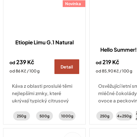
Novinka
Etiopie Limu G.1 Natural
Hello Summer! 
239 Kč
219 Kč
od
od
Detail
Měrná
Měrná
od 86 Kč / 100 g
od 85,90 Kč / 100 g
cena:
cena:
Káva z oblasti proslulé těmi
Osvěžující letní s
nejlepšími zrnky, které
mléčné čokolády
ukrývají typický citrusový
ovoce a peckovin
profil. Svěžest doplňují tóny
Vyberte si ze 2 r
peckovin a karamelu.
250g
500g
1000g
250g
4x250g
100%