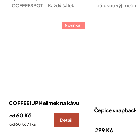
COFFEESPOT - Každý šálek
zárukou výjimečn
má svůj příběh.
Novinka
COFFEE!UP Kelímek na kávu
Čepice snapba
60 Kč
od
Detail
Měrná
od 60 Kč / 1 ks
299 Kč
cena: