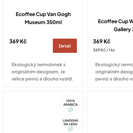
Ecoffee Cup Van Gogh
Ecoffee Cup Wi
Museum 350ml
Gallery
369 Kč
369 Kč
Detail
Měrná
369 Kč / 1 ks
cena:
Ekologický termohrnek s
Ekologický termo
originálním designem. Je
originálním desig
velice pevný a dlouho vydrží.
pevný a dlouho v
Vhodný pro každodenní
pro každodenní vy
využití.
100%
Arabica
Akce