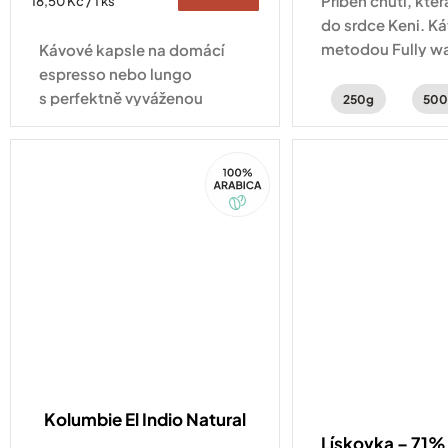
Příběh chuti, kte
Měrná
18,50 Kč / 1 ks
cena:
do srdce Keni. K
metodou Fully wa
Kávové kapsle na domácí
ostružin, černého
espresso nebo lungo
jasmínu.
s perfektně vyváženou
250g
500
chutí ořechů a čokolády.
Kompatibilní se všemi druhy
100%
kávovarů standardu
Arabica
Nespresso Original
Kolumbie El Indio Natural
Lískovka – 71% 