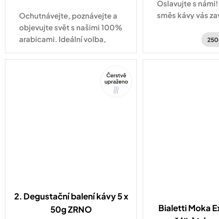
cena:
Oslavujte s námi!
směs kávy vás za
Ochutnávejte, poznávejte a
po kávových plan
objevujte svět s našimi 100%
Hondurasu a Brazí
arabicami. Ideální volba,
250
když se nemůžete
rozhodnout!
Tip
2. Degustační balení kávy 5 x
Bialetti Moka E
50g ZRNO