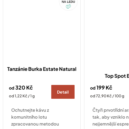
drobnost, která...
Tanzánie Burka Estate Natural
Top Spot 
320 Kč
199 Kč
od
od
Detail
Měrná
Měrná
od 1,22 Kč / 1 g
od 72,90 Kč / 100 g
cena:
cena:
Ochutnejte kávu z
Čtyři prvotřídní 
komunitního lotu
tak, aby vzniklo 
zpracovanou metodou
nejjemnější espre