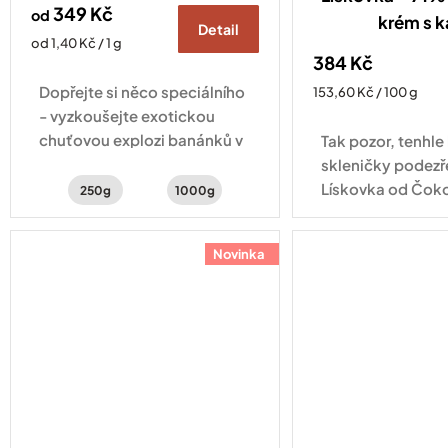
349 Kč
od
krém s 
Detail
Měrná
od 1,40 Kč / 1 g
384 Kč
cena:
Dopřejte si něco speciálního
Měrná
153,60 Kč / 100 g
cena:
- vyzkoušejte exotickou
chuťovou explozi banánků v
Tak pozor, tenhle
čokoládě, červeného
skleničky podezře
pomeranče a kakaa
Lískovka od Čok
250g
1000g
JANEK obsahuje 7
vybraných lískový
Novinka
kvalitní kakao, 
a...