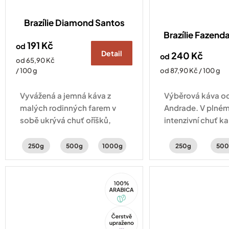
Brazílie Diamond Santos
Brazílie Fazenda
191 Kč
od
Detail
240 Kč
od
Měrná
od 65,90 Kč
cena:
Měrná
/ 100 g
od 87,90 Kč / 100 g
cena:
Vyvážená a jemná káva z
Výběrová káva od
malých rodinných farem v
Andrade. V plném 
sobě ukrývá chuť oříšků,
intenzivní chuť k
čokolády a sušeného ovoce.
perníku a lískovýc
250g
500g
1000g
250g
500
100%
Arabica
Tip