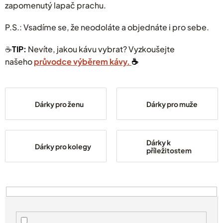
zapomenutý lapač prachu.
P.S.: Vsadíme se, že neodoláte a objednáte i pro sebe.
☕️
TIP:
Nevíte, jakou kávu vybrat? Vyzkoušejte
našeho
průvodce výběrem kávy.
☕️
Dárky pro ženu
Dárky pro muže
Dárky k
Dárky pro kolegy
příležitostem
V
ý
p