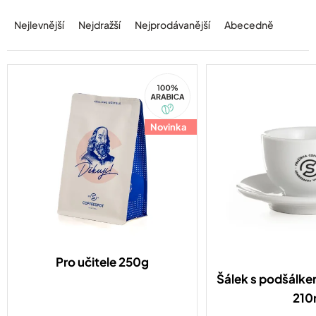
Ř
a
Nejlevnější
Nejdražší
Nejprodávanější
Abecedně
z
e
n
í
100%
Arabica
p
r
o
Novinka
d
u
k
t
ů
Pro učitele 250g
Šálek s podšálke
210