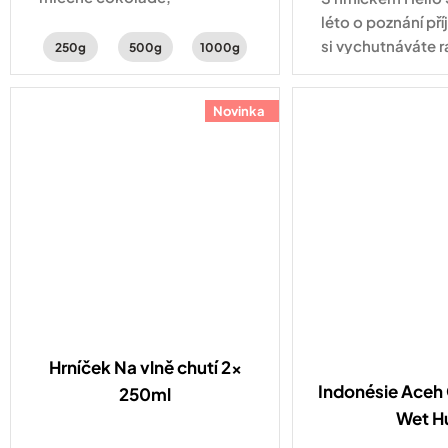
peckovinách s jemnou
léto o poznání pří
aciditou.
si vychutnáváte r
250g
500g
1000g
cappuccino na b
odpolední filtrov
Novinka
zahradě nebo veče
západu...
Hrníček Na vlně chutí 2x
Indonésie Ace
250ml
Wet Hu