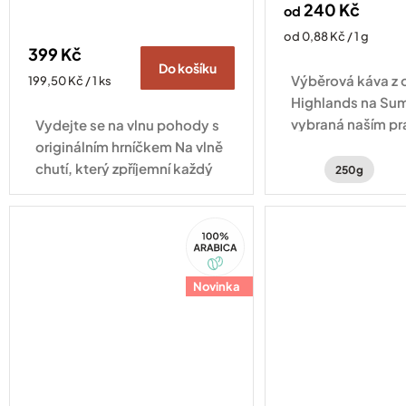
240 Kč
od
Měrná
od 0,88 Kč / 1 g
399 Kč
cena:
Do košíku
Výběrová káva z 
Měrná
199,50 Kč / 1 ks
cena:
Highlands na Su
vybraná naším pr
Vydejte se na vlnu pohody s
Indonésii.
originálním hrníčkem Na vlně
chutí, který zpříjemní každý
250g
okamžik s vaším oblíbeným
nápojem.
100%
Arabica
Novinka