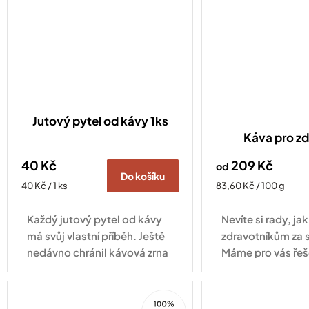
Jutový pytel od kávy 1ks
Káva pro zd
40 Kč
209 Kč
od
Do košíku
Měrná
Měrná
40 Kč / 1 ks
83,60 Kč / 100 g
cena:
cena:
Každý jutový pytel od kávy
Nevíte si rady, j
má svůj vlastní příběh. Ještě
zdravotníkům za 
nedávno chránil kávová zrna
Máme pro vás řeš
při jejich cestě z plantáže do
pražírny, dnes může najít
100%
nové využití u vás doma.
Arabica