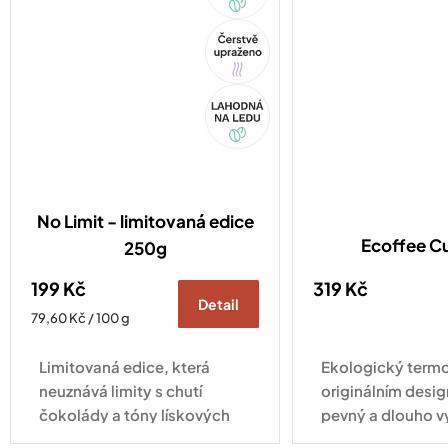
Tip
Akce
No Limit - limitovaná edice
Ecoffee C
250g
199 Kč
319 Kč
Detail
Měrná
79,60 Kč / 100 g
cena:
Limitovaná edice, která
Ekologický termo
neuznává limity s chutí
originálním desig
čokolády a tóny lískových
pevný a dlouho v
oříšků.
pro každodenní vy