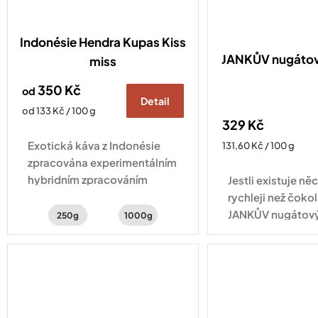
Indonésie Hendra Kupas Kiss
JANKŮV nugátov
miss
350 Kč
od
Detail
Měrná
od 133 Kč / 100 g
329 Kč
cena:
Exotická káva z Indonésie
Měrná
131,60 Kč / 100 g
cena:
zpracována experimentálním
hybridním zpracováním
Jestli existuje něc
natural a washed . Šálek
rychleji než čokol
kávy s chutí šťavnatého kiwi,
JANKŮV nugátový
250g
1000g
hrozinek a třtinového cukru.
skleničce na vás
tříbarevný arašíd
kterém se střídají.