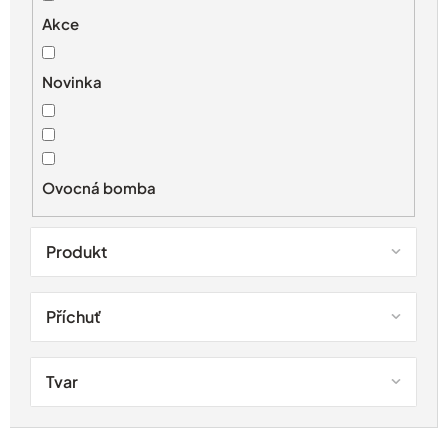
i
s
Akce
p
r
Novinka
o
d
u
k
t
Ovocná bomba
ů
Produkt
Příchuť
Tvar