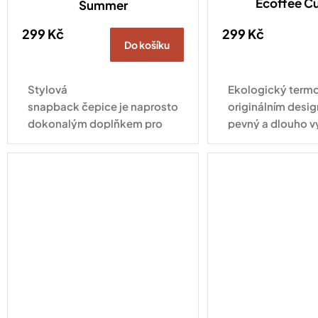
Ecoffee C
Summer
299 Kč
299 Kč
Do košíku
Stylová
Ekologický termo
snapback čepice je naprosto
originálním desig
dokonalým doplňkem pro
pevný a dlouho v
každodenní nošení. Tahle
pro každodenní vy
varianta ve vyletněném
kabátku s nápisem Hello
Summer zaujme na první...