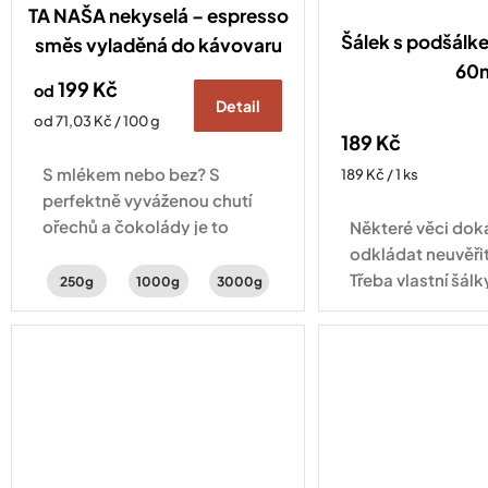
TA NAŠA nekyselá – espresso
Šálek s podšálk
směs vyladěná do kávovaru
60
199 Kč
od
Detail
Měrná
od 71,03 Kč / 100 g
189 Kč
cena:
S mlékem nebo bez? S
Měrná
189 Kč / 1 ks
cena:
perfektně vyváženou chutí
ořechů a čokolády je to
Některé věci do
jedno – lahodná je pořád
odkládat neuvěři
stejně.
Třeba vlastní šálk
250g
1000g
3000g
tady! Šálek na e
objemu 60 ml se 
aby vaše espress
přesně...