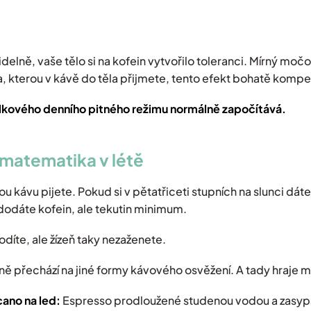
videlně, vaše tělo si na kofein vytvořilo toleranci. Mírný mo
a, kterou v kávě do těla přijmete, tento efekt bohatě kompe
elkového denního pitného režimu normálně započítává.
 matematika v létě
u kávu pijete. Pokud si v pětatřiceti stupních na slunci dát
 dodáte kofein, ale tekutin minimum.
odíte, ale žízeň taky nezaženete.
ozeně přechází na jiné formy kávového osvěžení. A tady hraje
cano na led:
Espresso prodloužené studenou vodou a zasypa