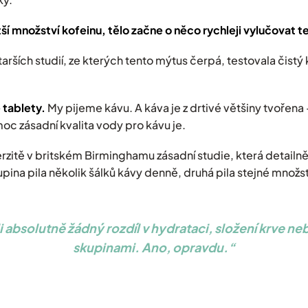
 množství kofeinu, tělo začne o něco rychleji vylučovat te
arších studií, ze kterých tento mýtus čerpá, testovala čistý ko
 tablety.
My pijeme kávu. A káva je z drtivé většiny tvořena
 moc zásadní kvalita vody pro kávu je.
rzitě v britském Birminghamu zásadní studie, která detailn
upina pila několik šálků kávy denně, druhá pila stejné množs
 absolutně žádný rozdíl v hydrataci, složení krve 
skupinami. Ano, opravdu.