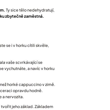
pem.
Ty sice tělo nedehydratují,
horku zbytečně zaměstná.
 se i v horku cítili skvěle,
la vaše scvrkávající se
pe vychutnáte, a navíc v horku
 než horké cappuccino v zimě.
maceraci opravdu hodně.
e a nervozita.
 tvořit jeho základ. Základem