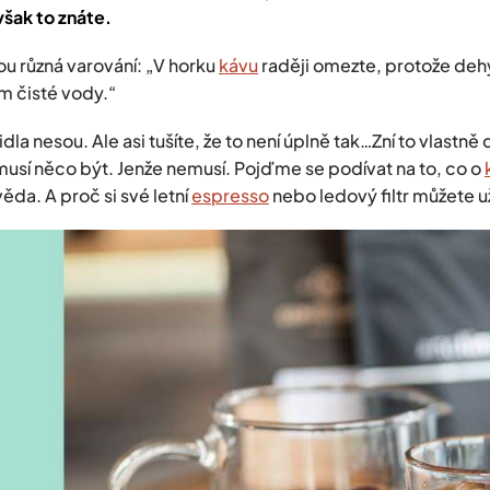
však to znáte.
ou různá varování: „V horku
kávu
raději omezte, protože deh
rem čisté vody.“
la nesou. Ale asi tušíte, že to není úplně tak…Zní to vlastně 
 musí něco být. Jenže nemusí. Pojďme se podívat na to, co o
ěda. A proč si své letní
espresso
nebo ledový filtr můžete u