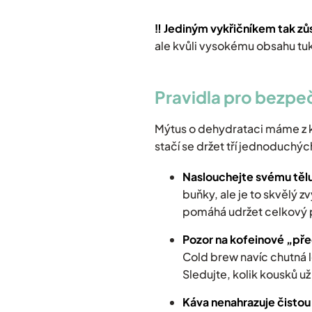
‼️ Jediným vykřičníkem tak zů
ale kvůli vysokému obsahu tuk
Pravidla pro bezpeč
Mýtus o dehydrataci máme z krk
stačí se držet tří jednoduchýc
Naslouchejte svému těl
buňky, ale je to skvělý 
pomáhá udržet celkový p
Pozor na kofeinové „př
Cold brew navíc chutná 
Sledujte, kolik kousků už
Káva nenahrazuje čistou