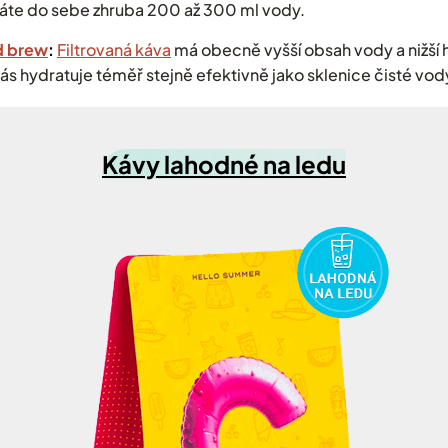
váte do sebe zhruba 200 až 300 ml vody.
d brew
:
Filtrovaná káva
má obecně vyšší obsah vody a nižší 
vás hydratuje téměř stejně efektivně jako sklenice čisté vod
Kávy lahodné na ledu