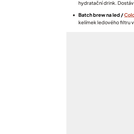
hydratační drink. Dostá
Batch brew na led /
Col
kelímek ledového filtru 