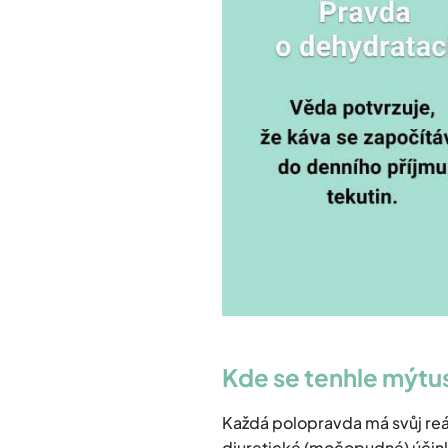
Kde se tenhle mýtus
Každá polopravda má svůj reá
diuretické (močopudné) účin