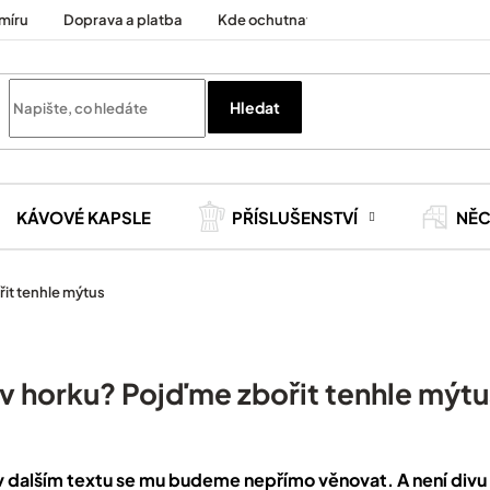
míru
Doprava a platba
Kde ochutnat
Cesty za kávou
Hledat
KÁVOVÉ KAPSLE
PŘÍSLUŠENSTVÍ
NĚ
it tenhle mýtus
v horku? Pojďme zbořit tenhle mýtu
 v dalším textu se mu budeme nepřímo věnovat. A není divu 