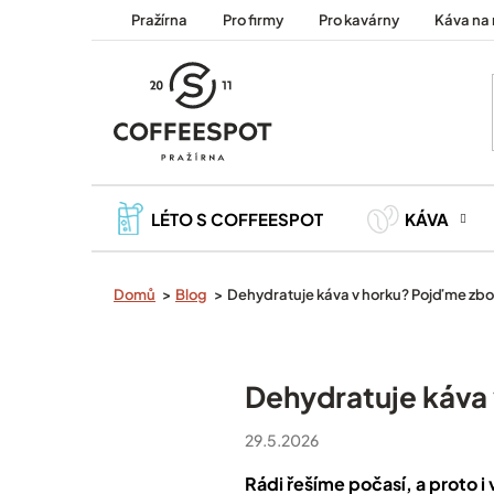
Přejít
Pražírna
Pro firmy
Pro kavárny
Káva na 
na
obsah
LÉTO S COFFEESPOT
KÁVA
Domů
Blog
Dehydratuje káva v horku? Pojďme zboř
Dehydratuje káva 
29.5.2026
Rádi řešíme počasí, a proto i