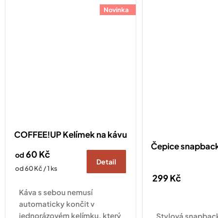
Novinka
COFFEE!UP Kelímek na kávu
Čepice snapba
60 Kč
od
Detail
Měrná
od 60 Kč / 1 ks
299 Kč
cena:
Káva s sebou nemusí
automaticky končit v
jednorázovém kelímku, který
Stylová snapback