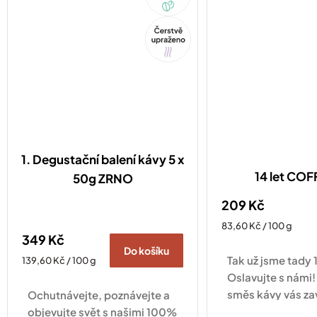
Tip
1. Degustační balení kávy 5 x
14 let CO
50g ZRNO
209 Kč
Měrná
83,60 Kč / 100 g
349 Kč
cena:
Do košíku
Tak už jsme tady 1
Měrná
139,60 Kč / 100 g
cena:
Oslavujte s námi!
směs kávy vás za
Ochutnávejte, poznávejte a
po kávových plan
objevujte svět s našimi 100%