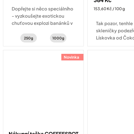
Dopřejte si něco speciálního
Měrná
153,60 Kč / 100 g
cena:
- vyzkoušejte exotickou
chuťovou explozi banánků v
Tak pozor, tenhle
čokoládě, červeného
skleničky podezře
pomeranče a kakaa
Lískovka od Čok
250g
1000g
JANEK obsahuje 7
vybraných lískový
Novinka
kvalitní kakao, 
a...
Nákupní taška COFFEESPOT