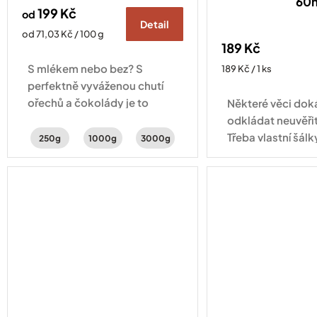
60
199 Kč
od
Detail
Měrná
od 71,03 Kč / 100 g
189 Kč
cena:
S mlékem nebo bez? S
Měrná
189 Kč / 1 ks
cena:
perfektně vyváženou chutí
ořechů a čokolády je to
Některé věci do
jedno – lahodná je pořád
odkládat neuvěři
stejně.
Třeba vlastní šálk
250g
1000g
3000g
tady! Šálek na e
objemu 60 ml se 
aby vaše espress
přesně...