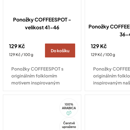
Ponožky COFFEESPOT -
Ponožky COFFEES
velikost 41-46
36-
129 Kč
129 Kč
Do košíku
Měrná
Měrná
129 Kč / 100 g
129 Kč / 100 g
cena:
cena:
Ponožky COFFEESPOT s
Ponožky COFFEE
originálním folklorním
originálním folk
motivem inspirovaným
inspirovaným naš
naší espresso směsí Ta naša
směsí Ta naša ne
nekyselá dodají šmrnc
šmrnc každému ou
100%
každému outfitu a potěší
všechny, kdo si 
Arabica
všechny, kdo si...
neumí...
Tip