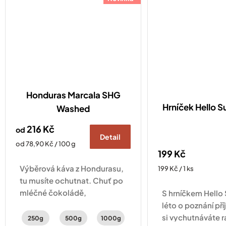
Honduras Marcala SHG
Hrníček Hello
Washed
216 Kč
od
Detail
Měrná
od 78,90 Kč / 100 g
199 Kč
cena:
Výběrová káva z Hondurasu,
Měrná
199 Kč / 1 ks
cena:
tu musíte ochutnat. Chuť po
mléčné čokoládě,
S hrníčkem Hell
peckovinách s jemnou
léto o poznání pří
aciditou.
si vychutnáváte r
250g
500g
1000g