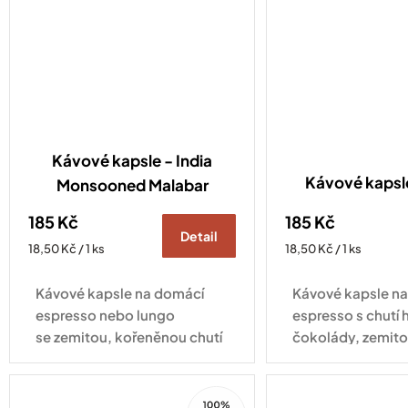
Kávové kapsle - India
Kávové kaps
Monsooned Malabar
185 Kč
185 Kč
Detail
Měrná
Měrná
18,50 Kč / 1 ks
18,50 Kč / 1 ks
cena:
cena:
Kávové kapsle na domácí
Kávové kapsle n
espresso nebo lungo
espresso s chutí 
se zemitou, kořeněnou chutí
čokolády, zemito
plnou hořké čokolády
jemným kouřový
a mandlí. Kompatibilní se
Kompatibilní se 
100%
všemi druhy kávovarů
kávovarů standa