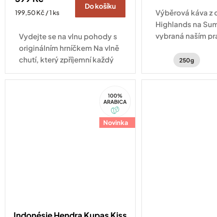
Do košíku
Výběrová káva z 
Měrná
199,50 Kč / 1 ks
cena:
Highlands na Su
vybraná naším pr
Vydejte se na vlnu pohody s
Indonésii.
originálním hrníčkem Na vlně
chutí, který zpříjemní každý
250g
okamžik s vaším oblíbeným
nápojem.
100%
Arabica
Novinka
Indonésie Hendra Kupas Kiss