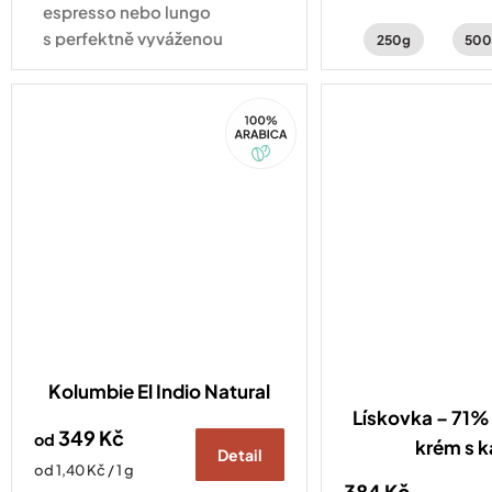
ostružin, černého
espresso nebo lungo
jasmínu.
s perfektně vyváženou
250g
500
chutí ořechů a čokolády.
Kompatibilní se všemi druhy
100%
kávovarů standardu
Arabica
Nespresso Original
Kolumbie El Indio Natural
Lískovka – 71% 
349 Kč
od
krém s 
Detail
Měrná
od 1,40 Kč / 1 g
384 Kč
cena: