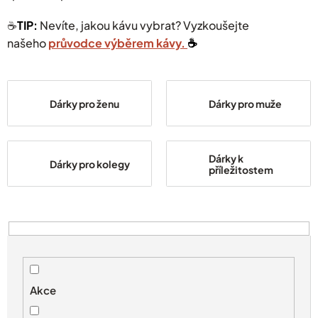
☕️
TIP:
Nevíte, jakou kávu vybrat? Vyzkoušejte
našeho
průvodce výběrem kávy.
☕️
Dárky pro ženu
Dárky pro muže
Dárky k
Dárky pro kolegy
příležitostem
V
ý
p
i
s
Akce
p