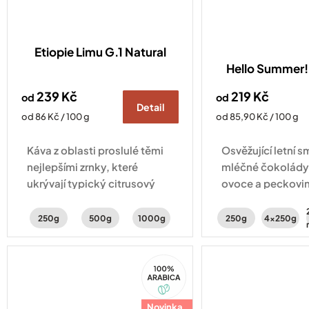
Etiopie Limu G.1 Natural
Hello Summer! 
239 Kč
219 Kč
od
od
Detail
Měrná
Měrná
od 86 Kč / 100 g
od 85,90 Kč / 100 g
cena:
cena:
Káva z oblasti proslulé těmi
Osvěžující letní s
nejlepšími zrnky, které
mléčné čokolády
ukrývají typický citrusový
ovoce a peckovin
profil. Svěžest doplňují tóny
Vyberte si ze 2 r
peckovin a karamelu.
250g
500g
1000g
250g
4x250g
100%
Arabica
Novinka