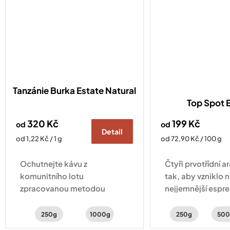
Tanzánie Burka Estate Natural
Top Spot 
320 Kč
199 Kč
od
od
Detail
Měrná
Měrná
od 1,22 Kč / 1 g
od 72,90 Kč / 100 g
cena:
cena:
Ochutnejte kávu z
Čtyři prvotřídní 
komunitního lotu
tak, aby vzniklo 
zpracovanou metodou
nejjemnější espre
natural, nabízející svěží chuť
sladké chuti ucít
lesního ovoce, ibišku a
a kakaové tóny.
250g
1000g
250g
500
vanilky.