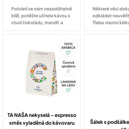
cena:
cena:
Pololetí se nám nezadržitelně
Některé věci do
blíží, potěšte učitele kávou s
odkládat neuvěři
chutí čokolády, mandlí a
Třeba vlastní šálk
sušeného ovoce.
tady! Některé věci
trochu víc prosto
100%
cappuccino. A př
Arabica
Tip
Akce
TA NAŠA nekyselá – espresso
Šálek s podšálk
směs vyladěná do kávovaru