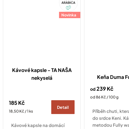
Arabica
standardu Nespresso
Original
Original
Novinka
Kávové kapsle - TA NAŠA
Keňa Duma F
nekyselá
239 Kč
od
Měrná
od 86 Kč / 100 g
185 Kč
cena:
Detail
Příběh chuti, kte
Měrná
18,50 Kč / 1 ks
cena:
do srdce Keni. K
metodou Fully wa
Kávové kapsle na domácí