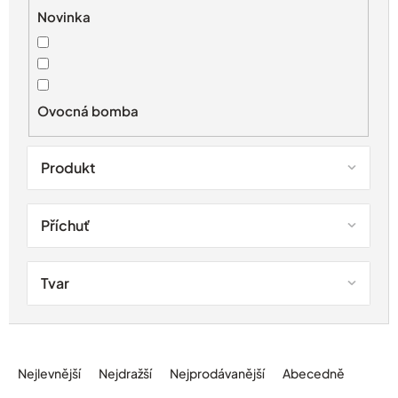
r
Novinka
o
d
u
k
t
Ovocná bomba
ů
Produkt
Příchuť
Tvar
Ř
a
Nejlevnější
Nejdražší
Nejprodávanější
Abecedně
z