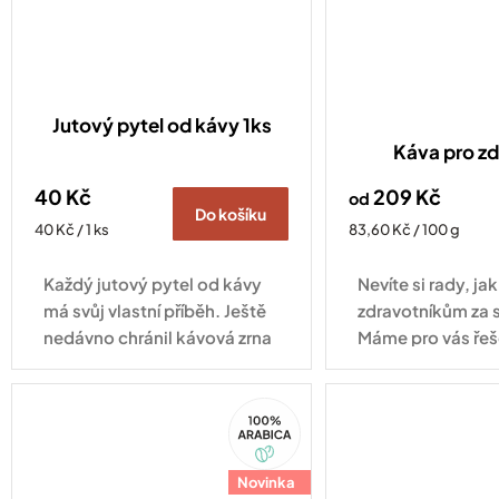
Jutový pytel od kávy 1ks
Káva pro zd
40 Kč
209 Kč
od
Do košíku
Měrná
Měrná
40 Kč / 1 ks
83,60 Kč / 100 g
cena:
cena:
Každý jutový pytel od kávy
Nevíte si rady, j
má svůj vlastní příběh. Ještě
zdravotníkům za 
nedávno chránil kávová zrna
Máme pro vás řeš
při jejich cestě z plantáže do
pražírny, dnes může najít
100%
nové využití u vás doma.
Arabica
Díky...
Novinka