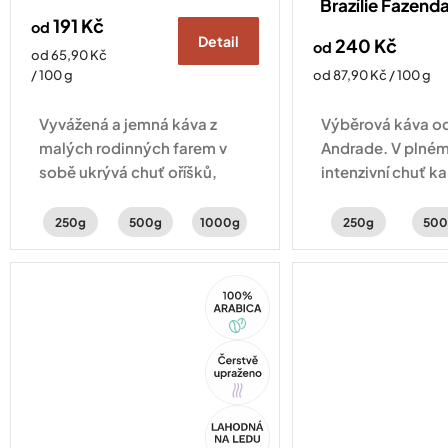
Brazílie Fazenda
191 Kč
od
Detail
240 Kč
od
Měrná
od 65,90 Kč
cena:
Měrná
/ 100 g
od 87,90 Kč / 100 g
cena:
Vyvážená a jemná káva z
Výběrová káva od
malých rodinných farem v
Andrade. V plném 
sobě ukrývá chuť oříšků,
intenzivní chuť k
čokolády a sušeného ovoce.
perníku a lískovýc
250g
500g
1000g
250g
500
100%
Arabica
Tip
Akce