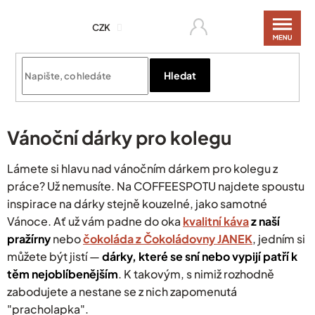
Přejít
na
CZK
obsah
Hledat
Vánoční dárky pro kolegu
Lámete si hlavu nad vánočním dárkem pro kolegu z
práce? Už nemusíte. Na COFFEESPOTU najdete spoustu
inspirace na dárky stejně kouzelné, jako samotné
Vánoce.
Ať už vám padne do oka
kvalitní káva
z naší
pražírny
nebo
čokoláda z Čokoládovny JANEK
, jedním si
můžete být jistí —
dárky, které se sní nebo vypijí patří k
těm nejoblíbenějším
. K takovým, s nimiž rozhodně
zabodujete a nestane se z nich zapomenutá
"pracholapka".