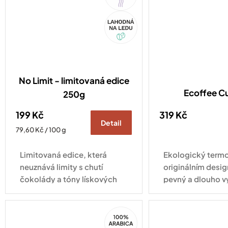
Akce
No Limit - limitovaná edice
Ecoffee C
250g
199 Kč
319 Kč
Detail
Měrná
79,60 Kč / 100 g
cena:
Limitovaná edice, která
Ekologický termo
neuznává limity s chutí
originálním desig
čokolády a tóny lískových
pevný a dlouho v
oříšků.
pro každodenní vy
100%
Arabica