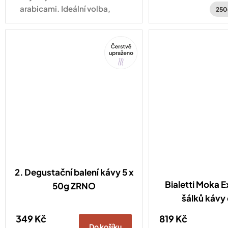
Hondurasu a Brazí
arabicami. Ideální volba,
250
když se nemůžete
rozhodnout!
Tip
2. Degustační balení kávy 5 x
Bialetti Moka E
50g ZRNO
šálků kávy
349 Kč
819 Kč
Do košíku