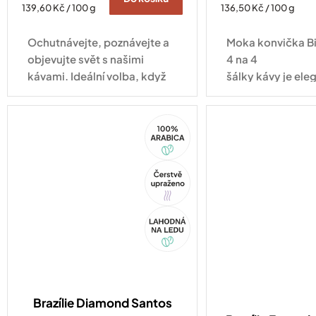
Měrná
Měrná
139,60 Kč / 100 g
136,50 Kč / 100 g
cena:
cena:
Ochutnávejte, poznávejte a
Moka konvička Bi
objevujte svět s našimi
4 na 4
kávami. Ideální volba, když
šálky kávy je ele
se nemůžete rozhodnout!
tradičním osmih
a v hliníkovém pr
100%
nikdy...
Arabica
Tip
Akce
Brazílie Diamond Santos