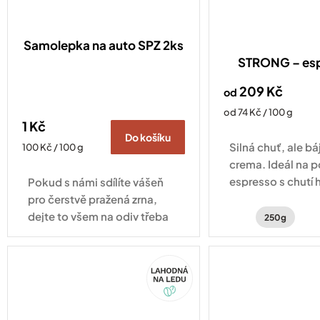
Samolepka na auto SPZ 2ks
STRONG – es
209 Kč
od
Měrná
od 74 Kč / 100 g
1 Kč
cena:
Do košíku
Silná chuť, ale b
Měrná
100 Kč / 100 g
cena:
crema. Ideál na 
espresso s chutí 
Pokud s námi sdílíte vášeň
čokolády, zemito
pro čerstvě pražená zrna,
jemným kouřový
dejte to všem na odiv třeba
250g
právě naší minimalistickou
samolepkou. Samolepka na
Akce
auto na rámeček SPZ je
drobnost, která...