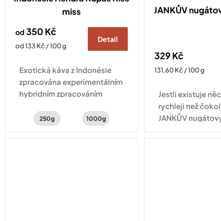
JANKŮV nugátov
miss
350 Kč
od
Detail
Měrná
od 133 Kč / 100 g
329 Kč
cena:
Exotická káva z Indonésie
Měrná
131,60 Kč / 100 g
cena:
zpracována experimentálním
hybridním zpracováním
Jestli existuje něc
natural a washed . Šálek
rychleji než čokol
kávy s chutí šťavnatého kiwi,
JANKŮV nugátový
250g
1000g
hrozinek a třtinového cukru.
skleničce na vás
tříbarevný arašíd
kterém se střídají.