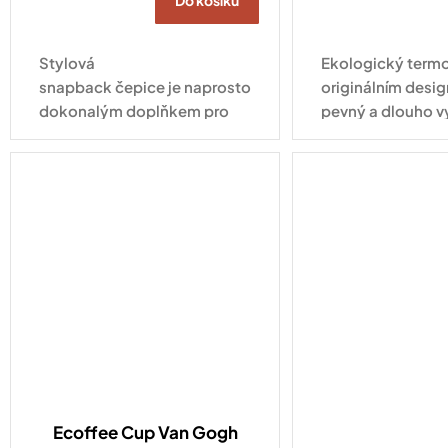
Do košíku
Stylová
Ekologický termo
snapback čepice je naprosto
originálním desig
dokonalým doplňkem pro
pevný a dlouho v
každodenní nošení. Tahle
pro každodenní vy
varianta ve vyletněném
kabátku s nápisem Hello
Summer zaujme na první...
Ecoffee Cup Van Gogh