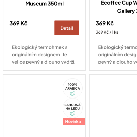
Ecoffee Cup Wi
Museum 350ml
Gallery
369 Kč
369 Kč
Detail
Měrná
369 Kč / 1 ks
cena:
Ekologický termohrnek s
Ekologický termo
originálním designem. Je
originálním desig
velice pevný a dlouho vydrží.
pevný a dlouho v
Vhodný pro každodenní
pro každodenní vy
využití.
100%
Arabica
Akce
Novinka