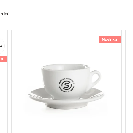
edně
Novinka
ca
ka