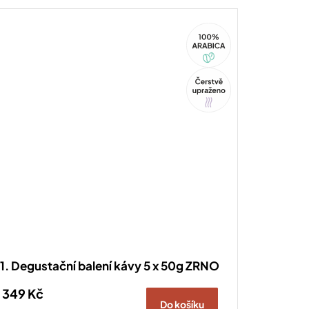
kdo si den bez kávy neumí...
100%
Arabica
Tip
1. Degustační balení kávy 5 x 50g ZRNO
349 Kč
Do košíku