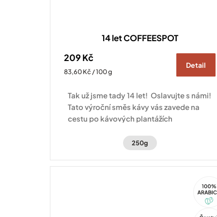
14 let COFFEESPOT
209 Kč
Detail
Měrná
83,60 Kč / 100 g
cena:
Tak už jsme tady 14 let! Oslavujte s námi!
Tato výroční směs kávy vás zavede na
cestu po kávových plantážích
Hondurasu a Brazílie.
250g
100%
Arabi
Tip