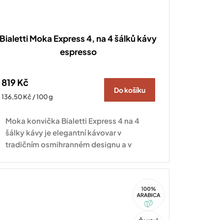
Bialetti Moka Express 4, na 4 šálků kávy
espresso
819 Kč
Do košíku
Měrná
136,50 Kč / 100 g
cena:
Moka konvička Bialetti Express 4 na 4
šálky kávy je elegantní kávovar v
tradičním osmihranném designu a v
hliníkovém provedení, který nikdy...
100%
Arabica
Tip