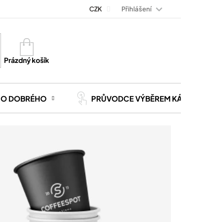
Přihlášení
Magazín Kávoviny
Blog
CZK
Kontakt
Kariéra
Nákupní
košík
Prázdný košík
CO DOBRÉHO
PRŮVODCE VÝBĚREM KÁVY