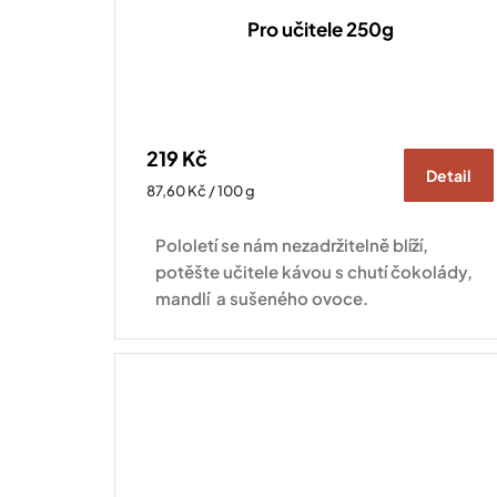
Pro učitele 250g
219 Kč
Detail
Měrná
87,60 Kč / 100 g
cena:
Pololetí se nám nezadržitelně blíží,
potěšte učitele kávou s chutí čokolády,
mandlí a sušeného ovoce.