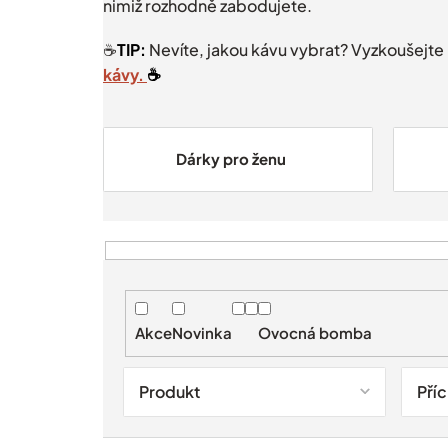
nimiž rozhodně zabodujete.
☕️
TIP:
Nevíte, jakou kávu vybrat? Vyzkoušejt
kávy.
☕️
Dárky pro ženu
V
ý
p
i
Akce
Novinka
Ovocná bomba
s
p
r
Produkt
Pří
o
d