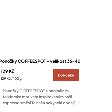
Ponožky COFFEESPOT - velikost 36-40
129 Kč
Do košíku
Měrná
129 Kč / 100 g
cena:
Ponožky COFFEESPOT s originálním
folklorním motivem inspirovaným naší
espresso směsí Ta naša nekyselá dodají
šmrnc každému outfitu a potěší všechny,