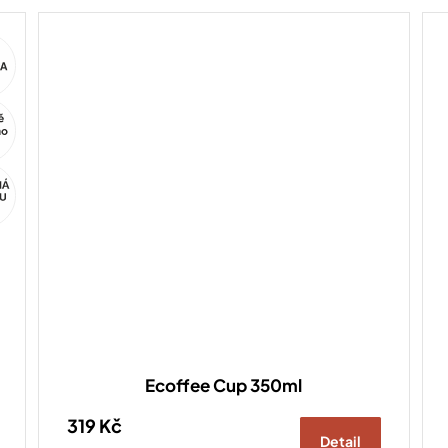
potěší všechny, kdo si...
ca
Ecoffee Cup 350ml
319 Kč
Detail