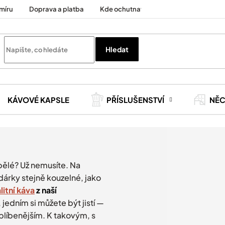
míru
Doprava a platba
Kde ochutnat
Cesty za kávou
Hledat
KÁVOVÉ KAPSLE
PŘÍSLUŠENSTVÍ
NĚ
pělé? Už nemusíte. Na
árky stejně kouzelné, jako
litní káva
z naší
, jedním si můžete být jistí —
oblíbenějším. K takovým, s