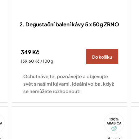
2. Degustační balení kávy 5 x 50g ZRNO
349 Kč
Do košíku
Měrná
139,60 Kč / 100 g
cena:
Ochutnávejte, poznávejte a objevujte
svět s našimi kávami. Ideální volba, když
se nemůžete rozhodnout!
100%
ca
Arabica
Tip