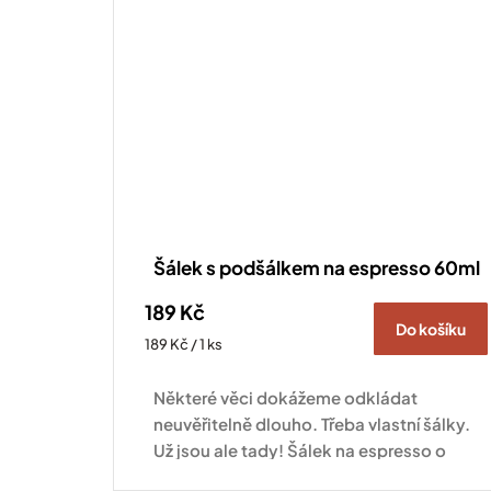
Šálek s podšálkem na espresso 60ml
189 Kč
Do košíku
Měrná
189 Kč / 1 ks
cena:
Některé věci dokážeme odkládat
neuvěřitelně dlouho. Třeba vlastní šálky.
Už jsou ale tady! Šálek na espresso o
objemu 60 ml se postará o to, aby vaše