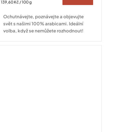
Měrná
139,60 Kč / 100 g
cena:
Ochutnávejte, poznávejte a objevujte
svět s našimi 100% arabicami. Ideální
volba, když se nemůžete rozhodnout!