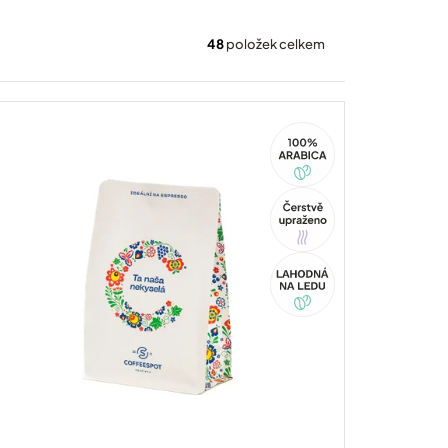
48
položek celkem
100%
Arabica
Tip
Akce