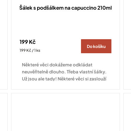
Šálek s podšálkem na capuccino 210ml
199 Kč
Do košíku
Měrná
199 Kč / 1 ks
cena:
Některé věci dokážeme odkládat
neuvěřitelně dlouho. Třeba vlastní šálky.
Už jsou ale tady! Některé věci si zaslouží
trochu víc prostoru. Třeba cappuccino. A
přesně proto...