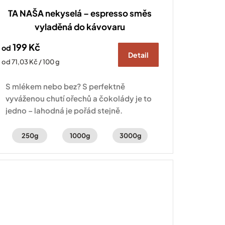
TA NAŠA nekyselá – espresso směs
vyladěná do kávovaru
199 Kč
od
Detail
Měrná
od 71,03 Kč / 100 g
cena:
S mlékem nebo bez? S perfektně
vyváženou chutí ořechů a čokolády je to
jedno – lahodná je pořád stejně.
250g
1000g
3000g