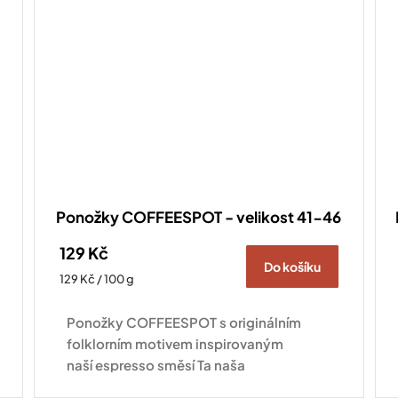
Ponožky COFFEESPOT - velikost 41-46
129 Kč
Do košíku
Měrná
129 Kč / 100 g
cena:
Ponožky COFFEESPOT s originálním
folklorním motivem inspirovaným
naší espresso směsí Ta naša
nekyselá dodají šmrnc každému outfitu a