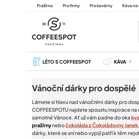
Přejít
Pražírna
Pro firmy
Pro kavárny
Káva na 
na
obsah
LÉTO S COFFEESPOT
KÁVA
Vánoční dárky pro dospělé
Lámete si hlavu nad vánočními dárky pro dos
COFFEESPOTU najdete spoustu inspirace na d
samotné Vánoce.
Ať už vám padne do oka
kva
pražírny
nebo
čokoláda z Čokoládovny Janek
dárky, které se sní nebo vypijí patří k těm nej