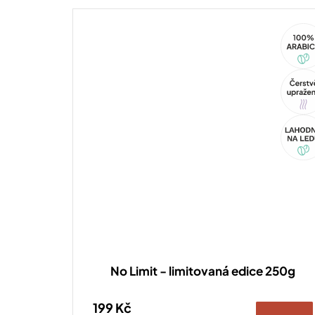
espresso chutnalo přesně...
100%
Arabi
Tip
Akce
No Limit - limitovaná edice 250g
199 Kč