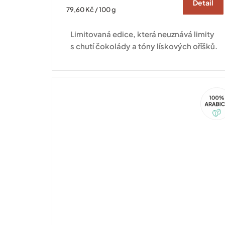
Detail
Měrná
79,60 Kč / 100 g
cena:
Limitovaná edice, která neuznává limity
s chutí čokolády a tóny lískových oříšků.
100%
Arabi