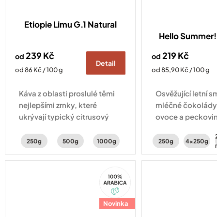
Etiopie Limu G.1 Natural
Hello Summer! 
239 Kč
219 Kč
od
od
Detail
Měrná
Měrná
od 86 Kč / 100 g
od 85,90 Kč / 100 g
cena:
cena:
Káva z oblasti proslulé těmi
Osvěžující letní s
nejlepšími zrnky, které
mléčné čokolády
ukrývají typický citrusový
ovoce a peckovin
profil. Svěžest doplňují tóny
Vyberte si ze 2 r
peckovin a karamelu.
250g
500g
1000g
250g
4x250g
100%
Arabica
Novinka