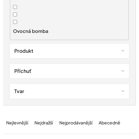
o
d
u
k
t
Ovocná bomba
ů
Produkt
Příchuť
Tvar
Ř
a
Nejlevnější
Nejdražší
Nejprodávanější
Abecedně
z
e