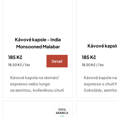
Kávové kapsle - India
Kávové kaps
Monsooned Malabar
185 Kč
185 Kč
Detail
Měrná
Měrná
18,50 Kč / 1 ks
18,50 Kč / 1 ks
cena:
cena:
Kávové kapsle na domácí
Kávové kapsle n
espresso nebo lungo
espresso s chutí 
se zemitou, kořeněnou chutí
čokolády, zemito
plnou hořké čokolády
jemným kouřový
a mandlí. Kompatibilní se
Kompatibilní se 
100%
všemi druhy kávovarů
kávovarů standa
Arabica
standardu Nespresso
Original