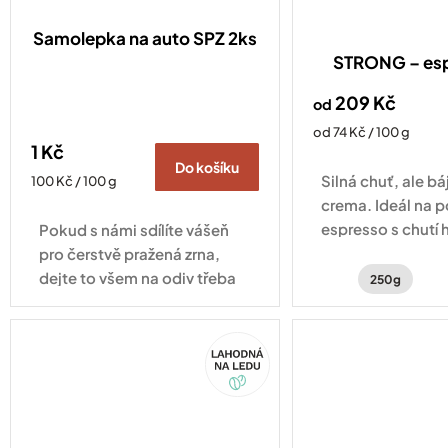
Samolepka na auto SPZ 2ks
STRONG – es
209 Kč
od
Měrná
od 74 Kč / 100 g
1 Kč
cena:
Do košíku
Silná chuť, ale b
Měrná
100 Kč / 100 g
cena:
crema. Ideál na 
espresso s chutí 
Pokud s námi sdílíte vášeň
čokolády, zemito
pro čerstvě pražená zrna,
jemným kouřový
dejte to všem na odiv třeba
250g
právě naší minimalistickou
samolepkou. Samolepka na
Akce
auto na rámeček SPZ je
drobnost, která...