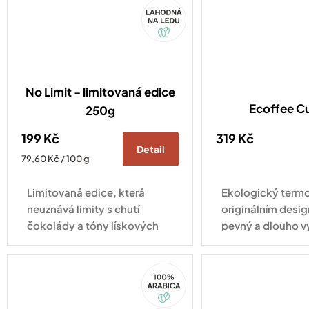
Akce
No Limit - limitovaná edice
Ecoffee C
250g
199 Kč
319 Kč
Detail
Měrná
79,60 Kč / 100 g
cena:
Limitovaná edice, která
Ekologický termo
neuznává limity s chutí
originálním desig
čokolády a tóny lískových
pevný a dlouho v
oříšků.
pro každodenní vy
100%
Arabica