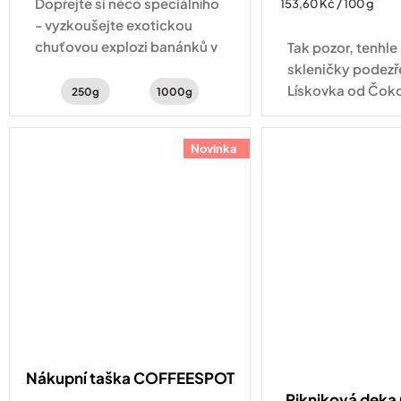
Dopřejte si něco speciálního
Měrná
153,60 Kč / 100 g
cena:
- vyzkoušejte exotickou
chuťovou explozi banánků v
Tak pozor, tenhle
čokoládě, červeného
skleničky podezře
pomeranče a kakaa
Lískovka od Čok
250g
1000g
JANEK obsahuje 7
vybraných lískový
Novinka
kvalitní kakao, 
a...
Nákupní taška COFFEESPOT
Pikniková dek