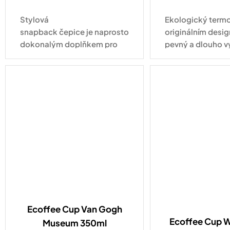
Stylová
Ekologický termo
snapback čepice je naprosto
originálním desig
dokonalým doplňkem pro
pevný a dlouho v
každodenní nošení. Tahle
pro každodenní vy
varianta ve vyletněném
kabátku s nápisem Hello
Summer zaujme na první...
Ecoffee Cup Van Gogh
Ecoffee Cup Wi
Museum 350ml