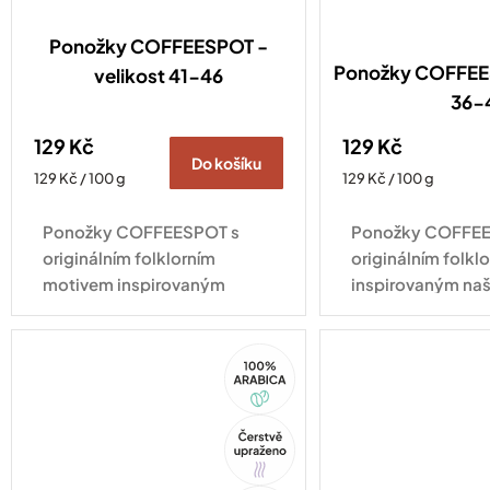
Ponožky COFFEESPOT -
Ponožky COFFEES
velikost 41-46
36-
129 Kč
129 Kč
Do košíku
Měrná
Měrná
129 Kč / 100 g
129 Kč / 100 g
cena:
cena:
Ponožky COFFEESPOT s
Ponožky COFFEE
originálním folklorním
originálním folk
motivem inspirovaným
inspirovaným naš
naší espresso směsí Ta naša
směsí Ta naša ne
nekyselá dodají šmrnc
šmrnc každému ou
100%
každému outfitu a potěší
všechny, kdo si 
Arabica
všechny, kdo si...
neumí...
Tip