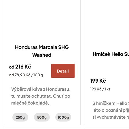
Honduras Marcala SHG
Hrníček Hello
Washed
216 Kč
od
Detail
Měrná
od 78,90 Kč / 100 g
199 Kč
cena:
Výběrová káva z Hondurasu,
Měrná
199 Kč / 1 ks
cena:
tu musíte ochutnat. Chuť po
mléčné čokoládě,
S hrníčkem Hell
peckovinách s jemnou
léto o poznání pří
aciditou.
si vychutnáváte r
250g
500g
1000g
cappuccino na b