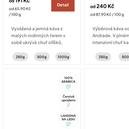
191 Kč
od
Detail
240 Kč
od
Měrná
od 65,90 Kč
cena:
Měrná
/ 100 g
od 87,90 Kč / 100 g
cena:
Vyvážená a jemná káva z
Výběrová káva od
malých rodinných farem v
Andrade. V plném 
sobě ukrývá chuť oříšků,
intenzivní chuť k
čokolády a sušeného ovoce.
perníku a lískovýc
250g
500g
1000g
250g
500
100%
Arabica
Tip
Akce