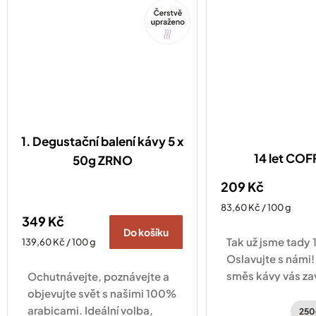
Tip
1. Degustační balení kávy 5 x
14 let CO
50g ZRNO
209 Kč
Měrná
83,60 Kč / 100 g
349 Kč
cena:
Do košíku
Tak už jsme tady 1
Měrná
139,60 Kč / 100 g
cena:
Oslavujte s námi!
směs kávy vás za
Ochutnávejte, poznávejte a
po kávových plan
objevujte svět s našimi 100%
Hondurasu a Brazí
arabicami. Ideální volba,
250