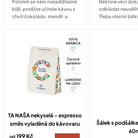
Pololetí se nám nezadržitelně
Některé věci do
blíží, potěšte učitele kávou s
odkládat neuvěři
chutí čokolády, mandlí a
Třeba vlastní šálk
sušeného ovoce.
tady! Některé věci
trochu víc prosto
100%
cappuccino. A př
Arabica
Tip
Akce
TA NAŠA nekyselá – espresso
Šálek s podšálk
směs vyladěná do kávovaru
60
199 Kč
od