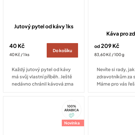
Jutový pytel od kávy 1ks
Káva pro zd
40 Kč
209 Kč
od
Do košíku
Měrná
Měrná
40 Kč / 1 ks
83,60 Kč / 100 g
cena:
cena:
Každý jutový pytel od kávy
Nevíte si rady, j
má svůj vlastní příběh. Ještě
zdravotníkům za 
nedávno chránil kávová zrna
Máme pro vás řeš
při jejich cestě z plantáže do
pražírny, dnes může najít
100%
nové využití u vás doma.
Arabica
Díky...
Novinka