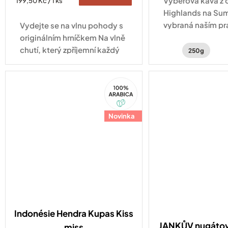
Výběrová káva z 
Měrná
199,50 Kč / 1 ks
cena:
Highlands na Su
vybraná naším pr
Vydejte se na vlnu pohody s
Indonésii.
originálním hrníčkem Na vlně
chutí, který zpříjemní každý
250g
okamžik s vaším oblíbeným
nápojem.
100%
Arabica
Novinka
Indonésie Hendra Kupas Kiss
JANKŮV nugátov
miss