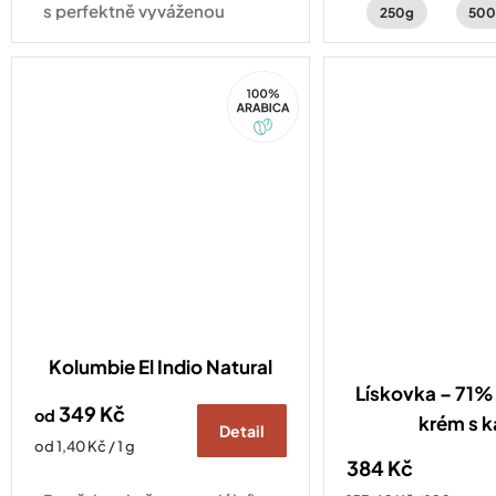
jasmínu.
s perfektně vyváženou
250g
500
chutí ořechů a čokolády.
Kompatibilní se všemi druhy
100%
kávovarů standardu
Arabica
Nespresso Original
Kolumbie El Indio Natural
Lískovka – 71% 
349 Kč
od
krém s 
Detail
Měrná
od 1,40 Kč / 1 g
384 Kč
cena: