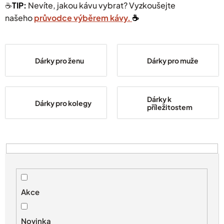
☕️
TIP:
Nevíte, jakou kávu vybrat? Vyzkoušejte
našeho
průvodce výběrem kávy.
☕️
Dárky pro ženu
Dárky pro muže
Dárky k
Dárky pro kolegy
příležitostem
V
ý
p
i
s
Akce
p
r
Novinka