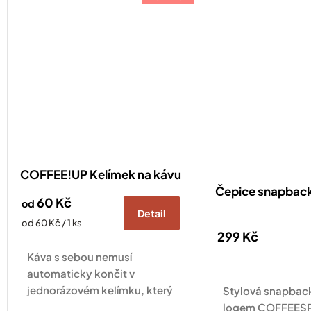
COFFEE!UP Kelímek na kávu
Čepice snapba
60 Kč
od
Detail
Měrná
od 60 Kč / 1 ks
299 Kč
cena:
Káva s sebou nemusí
automaticky končit v
jednorázovém kelímku, který
Stylová snapback
pak skončí v odpadkovém
logem COFFEESP