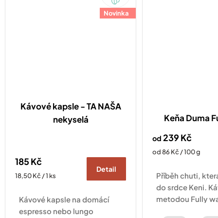
Original
Novinka
Kávové kapsle - TA NAŠA
Keňa Duma F
nekyselá
239 Kč
od
Měrná
od 86 Kč / 100 g
185 Kč
cena:
Detail
Příběh chuti, kte
Měrná
18,50 Kč / 1 ks
cena:
do srdce Keni. K
metodou Fully wa
Kávové kapsle na domácí
ostružin, černého
espresso nebo lungo