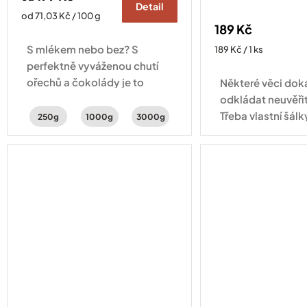
Detail
Měrná
od 71,03 Kč / 100 g
189 Kč
cena:
S mlékem nebo bez? S
Měrná
189 Kč / 1 ks
cena:
perfektně vyváženou chutí
ořechů a čokolády je to
Některé věci do
jedno – lahodná je pořád
odkládat neuvěři
stejně.
Třeba vlastní šálk
250g
1000g
3000g
tady! Šálek na e
objemu 60 ml se 
aby vaše espress
přesně...