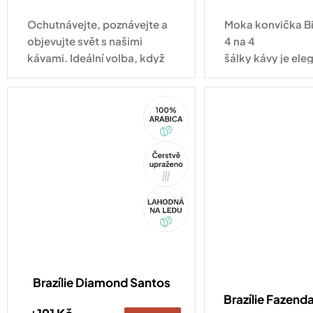
cena:
cena:
Ochutnávejte, poznávejte a
Moka konvička Bi
objevujte svět s našimi
4 na 4
kávami. Ideální volba, když
šálky kávy je ele
se nemůžete rozhodnout!
tradičním osmih
a v hliníkovém pr
100%
nikdy...
Arabica
Tip
Akce
Brazílie Diamond Santos
Brazílie Fazenda