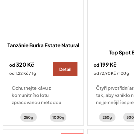
Tanzánie Burka Estate Natural
Top Spot 
320 Kč
199 Kč
od
od
Detail
Měrná
Měrná
od 1,22 Kč / 1 g
od 72,90 Kč / 100 g
cena:
cena:
Ochutnejte kávu z
Čtyři prvotřídní 
komunitního lotu
tak, aby vzniklo 
zpracovanou metodou
nejjemnější espre
natural, nabízející svěží chuť
sladké chuti ucít
lesního ovoce, ibišku a
a kakaové tóny.
250g
1000g
250g
500
vanilky.