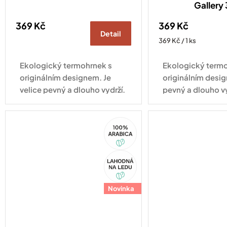
Gallery
369 Kč
369 Kč
Detail
Měrná
369 Kč / 1 ks
cena:
Ekologický termohrnek s
Ekologický termo
originálním designem. Je
originálním desig
velice pevný a dlouho vydrží.
pevný a dlouho v
Vhodný pro každodenní
pro každodenní vy
využití.
100%
Arabica
Akce
Novinka