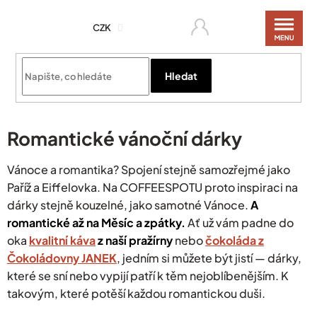
Přejít
na
CZK
obsah
Hledat
Romantické vánoční dárky
Vánoce a romantika? Spojení stejně samozřejmé jako
Paříž a Eiffelovka. Na COFFEESPOTU proto inspiraci na
dárky stejně kouzelné, jako samotné Vánoce.
A
romantické až na Měsíc a zpátky.
Ať už vám padne do
oka
kvalitní káva
z naší pražírny
nebo
čokoláda z
Čokoládovny JANEK
, jedním si můžete být jistí — dárky,
které se sní nebo vypijí patří k těm nejoblíbenějším. K
takovým, které potěší každou romantickou duši.