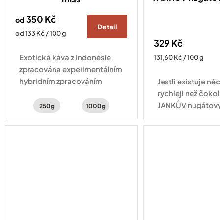
350 Kč
od
Detail
Měrná
od 133 Kč / 100 g
329 Kč
cena:
Exotická káva z Indonésie
Měrná
131,60 Kč / 100 g
cena:
zpracována experimentálním
hybridním zpracováním
Jestli existuje něc
natural a washed . Šálek
rychleji než čokol
kávy s chutí šťavnatého kiwi,
JANKŮV nugátový
250g
1000g
hrozinek a třtinového cukru.
skleničce na vás
tříbarevný arašíd
kterém se střídají.