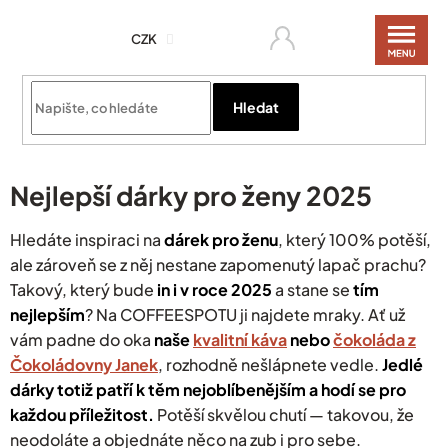
Přejít
na
CZK
obsah
Hledat
Nejlepší dárky pro ženy 2025
Hledáte inspiraci na
dárek pro ženu
, který 100% potěší,
ale zároveň se z něj nestane zapomenutý lapač prachu?
Takový, který bude
in i v roce 2025
a stane se
tím
nejlepším
? Na COFFEESPOTU ji najdete mraky.
Ať už
vám padne do oka
naše
kvalitní káva
nebo
čokoláda z
Čokoládovny Janek
, rozhodně nešlápnete vedle.
Jedlé
dárky totiž patří k těm nejoblíbenějším a hodí se pro
každou příležitost.
P
otěší skvělou chutí — takovou,
že
neodoláte a objednáte něco na zub i pro sebe.