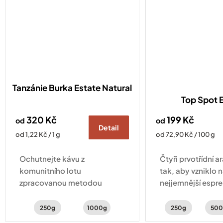
Tanzánie Burka Estate Natural
Top Spot 
320 Kč
199 Kč
od
od
Detail
Měrná
Měrná
od 1,22 Kč / 1 g
od 72,90 Kč / 100 g
cena:
cena:
Ochutnejte kávu z
Čtyři prvotřídní 
komunitního lotu
tak, aby vzniklo 
zpracovanou metodou
nejjemnější espre
natural, nabízející svěží chuť
sladké chuti ucít
lesního ovoce, ibišku a
a kakaové tóny.
250g
1000g
250g
500
vanilky.