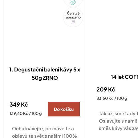
Tip
1. Degustační balení kávy 5 x
14 let CO
50g ZRNO
209 Kč
Měrná
83,60 Kč / 100 g
349 Kč
cena:
Do košíku
Tak už jsme tady 1
Měrná
139,60 Kč / 100 g
cena:
Oslavujte s námi!
směs kávy vás za
Ochutnávejte, poznávejte a
po kávových plan
objevujte svět s našimi 100%