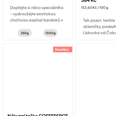
Dopřejte si něco speciálního
Měrná
153,60 Kč / 100 g
cena:
- vyzkoušejte exotickou
chuťovou explozi banánků v
Tak pozor, tenhle
čokoládě, červeného
skleničky podezře
pomeranče a kakaa
Lískovka od Čok
250g
1000g
JANEK obsahuje 7
vybraných lískový
Novinka
kvalitní kakao, 
a...
Nákupní taška COFFEESPOT