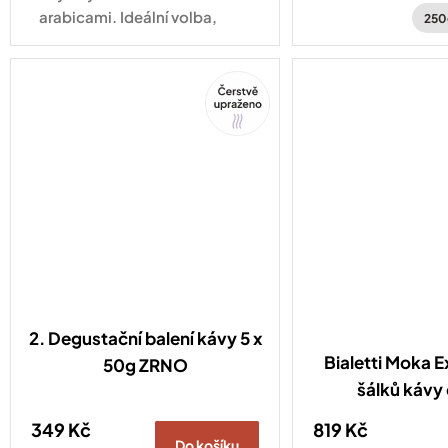
Hondurasu a Brazí
arabicami. Ideální volba,
250
když se nemůžete
rozhodnout!
Tip
2. Degustační balení kávy 5 x
Bialetti Moka E
50g ZRNO
šálků kávy
349 Kč
819 Kč
Do košíku