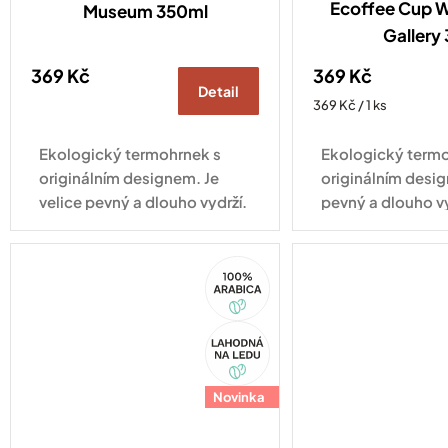
Ecoffee Cup Wi
Museum 350ml
Gallery
369 Kč
369 Kč
Detail
Měrná
369 Kč / 1 ks
cena:
Ekologický termohrnek s
Ekologický termo
originálním designem. Je
originálním desig
velice pevný a dlouho vydrží.
pevný a dlouho v
Vhodný pro každodenní
pro každodenní vy
využití.
100%
Arabica
Akce
Novinka