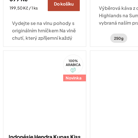
Do košíku
Výběrová káva z 
Měrná
199,50 Kč / 1 ks
cena:
Highlands na Su
vybraná naším pr
Vydejte se na vlnu pohody s
Indonésii.
originálním hrníčkem Na vlně
chutí, který zpříjemní každý
250g
okamžik s vaším oblíbeným
nápojem.
100%
Arabica
Novinka
Indonésie Hendra Kupas Kiss