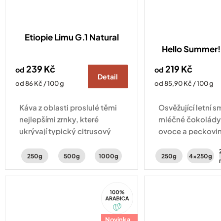
Etiopie Limu G.1 Natural
Hello Summer! 
239 Kč
219 Kč
od
od
Detail
Měrná
Měrná
od 86 Kč / 100 g
od 85,90 Kč / 100 g
cena:
cena:
Káva z oblasti proslulé těmi
Osvěžující letní s
nejlepšími zrnky, které
mléčné čokolády
ukrývají typický citrusový
ovoce a peckovin
profil. Svěžest doplňují tóny
Vyberte si ze 2 r
peckovin a karamelu.
250g
500g
1000g
250g
4x250g
100%
Arabica
Novinka