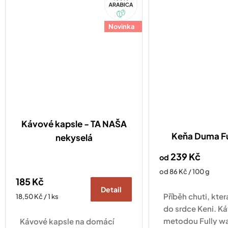
Arabica
standardu Nespresso
Original
Original
Novinka
Kávové kapsle - TA NAŠA
Keňa Duma F
nekyselá
239 Kč
od
Měrná
od 86 Kč / 100 g
185 Kč
cena:
Detail
Příběh chuti, kte
Měrná
18,50 Kč / 1 ks
cena:
do srdce Keni. K
metodou Fully wa
Kávové kapsle na domácí