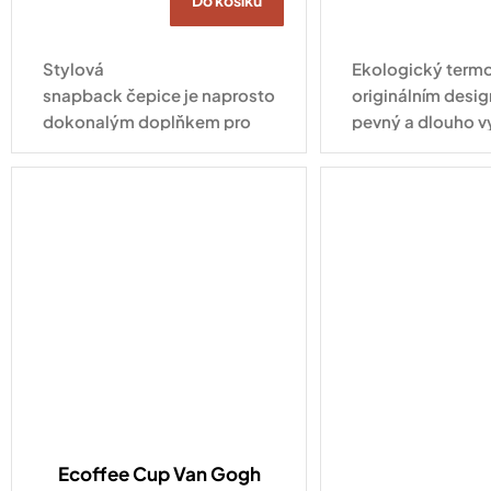
Do košíku
Stylová
Ekologický termo
snapback čepice je naprosto
originálním desig
dokonalým doplňkem pro
pevný a dlouho v
každodenní nošení. Tahle
pro každodenní vy
varianta ve vyletněném
kabátku s nápisem Hello
Summer zaujme na první...
Ecoffee Cup Van Gogh