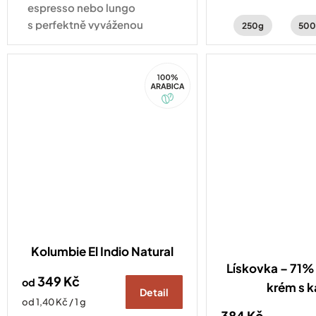
ostružin, černého
espresso nebo lungo
jasmínu.
s perfektně vyváženou
250g
500
chutí ořechů a čokolády.
Kompatibilní se všemi druhy
100%
kávovarů standardu
Arabica
Nespresso Original
Kolumbie El Indio Natural
Lískovka – 71% 
349 Kč
od
krém s 
Detail
Měrná
od 1,40 Kč / 1 g
384 Kč
cena: