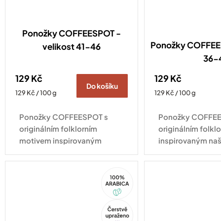
Ponožky COFFEESPOT -
Ponožky COFFEES
velikost 41-46
36-
129 Kč
129 Kč
Do košíku
Měrná
Měrná
129 Kč / 100 g
129 Kč / 100 g
cena:
cena:
Ponožky COFFEESPOT s
Ponožky COFFEE
originálním folklorním
originálním folk
motivem inspirovaným
inspirovaným naš
naší espresso směsí Ta naša
směsí Ta naša ne
nekyselá dodají šmrnc
šmrnc každému ou
100%
každému outfitu a potěší
všechny, kdo si 
Arabica
všechny, kdo si...
neumí...
Tip