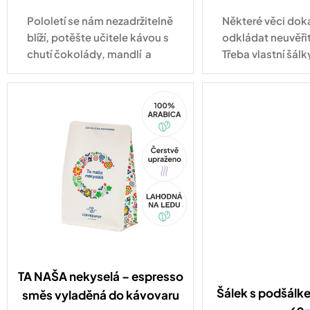
cena:
cena:
Pololetí se nám nezadržitelně
Některé věci do
blíží, potěšte učitele kávou s
odkládat neuvěři
chutí čokolády, mandlí a
Třeba vlastní šálk
sušeného ovoce.
tady! Některé věci
trochu víc prosto
100%
cappuccino. A př
Arabica
Tip
Akce
TA NAŠA nekyselá – espresso
Šálek s podšálk
směs vyladěná do kávovaru