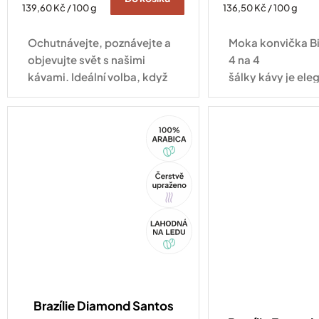
Měrná
Měrná
139,60 Kč / 100 g
136,50 Kč / 100 g
cena:
cena:
Ochutnávejte, poznávejte a
Moka konvička Bi
objevujte svět s našimi
4 na 4
kávami. Ideální volba, když
šálky kávy je ele
se nemůžete rozhodnout!
tradičním osmih
a v hliníkovém pr
100%
nikdy...
Arabica
Tip
Akce
Brazílie Diamond Santos