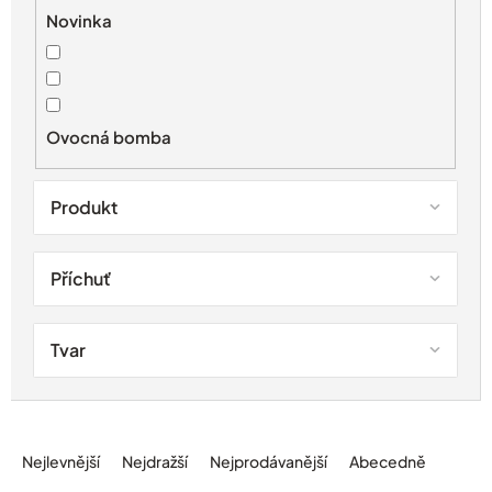
r
Novinka
o
d
u
k
t
Ovocná bomba
ů
Produkt
Příchuť
Tvar
Ř
a
Nejlevnější
Nejdražší
Nejprodávanější
Abecedně
z