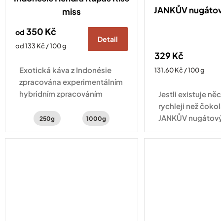
JANKŮV nugátov
miss
350 Kč
od
Detail
Měrná
od 133 Kč / 100 g
329 Kč
cena:
Exotická káva z Indonésie
Měrná
131,60 Kč / 100 g
cena:
zpracována experimentálním
hybridním zpracováním
Jestli existuje něc
natural a washed . Šálek
rychleji než čokol
kávy s chutí šťavnatého kiwi,
JANKŮV nugátový
250g
1000g
hrozinek a třtinového cukru.
skleničce na vás
tříbarevný arašíd
kterém se střídají.