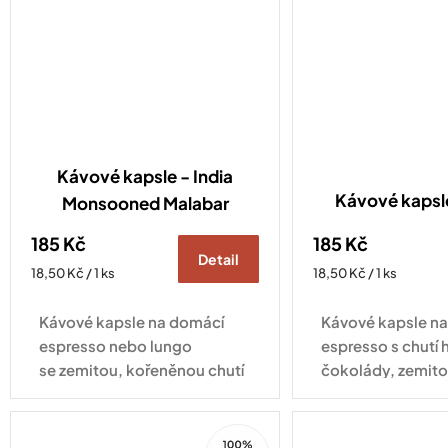
Kávové kapsle - India
Kávové kaps
Monsooned Malabar
185 Kč
185 Kč
Detail
Měrná
Měrná
18,50 Kč / 1 ks
18,50 Kč / 1 ks
cena:
cena:
Kávové kapsle na domácí
Kávové kapsle n
espresso nebo lungo
espresso s chutí 
se zemitou, kořeněnou chutí
čokolády, zemito
plnou hořké čokolády
jemným kouřový
a mandlí. Kompatibilní se
Kompatibilní se 
100%
všemi druhy kávovarů
kávovarů standa