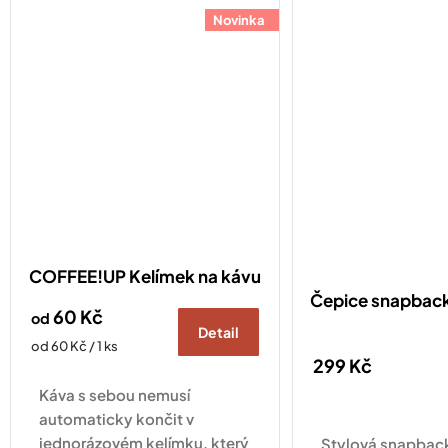
Novinka
COFFEE!UP Kelímek na kávu
Čepice snapba
60 Kč
od
Detail
Měrná
od 60 Kč / 1 ks
299 Kč
cena:
Káva s sebou nemusí
automaticky končit v
jednorázovém kelímku, který
Stylová snapback