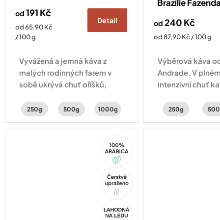
Brazílie Fazenda
191 Kč
od
Detail
240 Kč
od
Měrná
od 65,90 Kč
cena:
Měrná
/ 100 g
od 87,90 Kč / 100 g
cena:
Vyvážená a jemná káva z
Výběrová káva od
malých rodinných farem v
Andrade. V plném 
sobě ukrývá chuť oříšků,
intenzivní chuť k
čokolády a sušeného ovoce.
perníku a lískovýc
250g
500g
1000g
250g
500
100%
Arabica
Tip
Akce