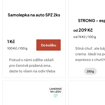
Samolepka na auto SPZ 2ks
STRONG – es
209 Kč
od
Měrná
od 74 Kč / 100 g
1 Kč
cena:
Do košíku
Silná chuť, ale b
Měrná
100 Kč / 100 g
cena:
crema. Ideál na 
espresso s chutí 
Pokud s námi sdílíte vášeň
čokolády, zemito
pro čerstvě pražená zrna,
jemným kouřový
dejte to všem na odiv třeba
250g
právě naší minimalistickou
samolepkou. Samolepka na
Akce
auto na rámeček SPZ je
drobnost, která...