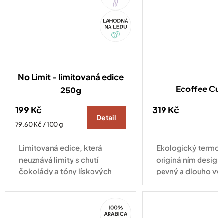
Akce
No Limit - limitovaná edice
Ecoffee C
250g
199 Kč
319 Kč
Detail
Měrná
79,60 Kč / 100 g
cena:
Limitovaná edice, která
Ekologický termo
neuznává limity s chutí
originálním desig
čokolády a tóny lískových
pevný a dlouho v
oříšků.
pro každodenní vy
100%
Arabica