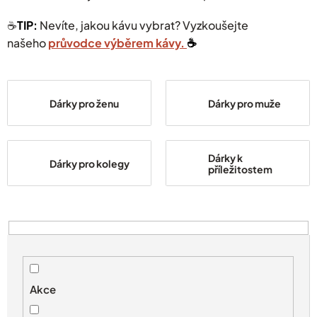
☕️
TIP:
Nevíte, jakou kávu vybrat? Vyzkoušejte
našeho
průvodce výběrem kávy.
☕️
Dárky pro ženu
Dárky pro muže
Dárky k
Dárky pro kolegy
příležitostem
V
ý
p
i
s
Akce
p