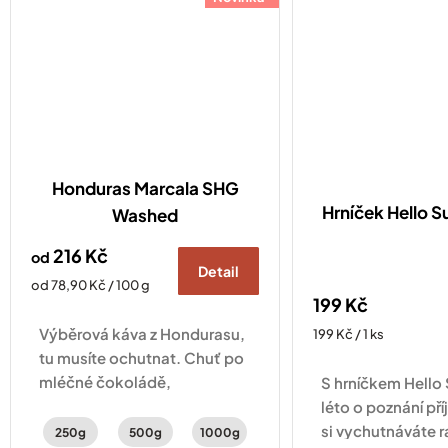
Honduras Marcala SHG
Hrníček Hello
Washed
216 Kč
od
Detail
Měrná
od 78,90 Kč / 100 g
199 Kč
cena:
Výběrová káva z Hondurasu,
Měrná
199 Kč / 1 ks
cena:
tu musíte ochutnat. Chuť po
mléčné čokoládě,
S hrníčkem Hell
peckovinách s jemnou
léto o poznání pří
aciditou.
si vychutnáváte r
250g
500g
1000g