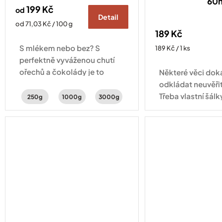
60
199 Kč
od
Detail
Měrná
od 71,03 Kč / 100 g
189 Kč
cena:
S mlékem nebo bez? S
Měrná
189 Kč / 1 ks
cena:
perfektně vyváženou chutí
ořechů a čokolády je to
Některé věci do
jedno – lahodná je pořád
odkládat neuvěři
stejně.
Třeba vlastní šálk
250g
1000g
3000g
tady! Šálek na e
objemu 60 ml se 
aby vaše espress
přesně...