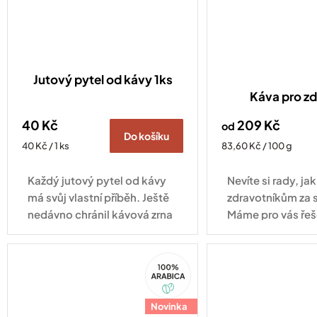
Jutový pytel od kávy 1ks
Káva pro zd
40 Kč
209 Kč
od
Do košíku
Měrná
Měrná
40 Kč / 1 ks
83,60 Kč / 100 g
cena:
cena:
Každý jutový pytel od kávy
Nevíte si rady, j
má svůj vlastní příběh. Ještě
zdravotníkům za 
nedávno chránil kávová zrna
Máme pro vás řeš
při jejich cestě z plantáže do
pražírny, dnes může najít
100%
nové využití u vás doma.
Arabica
Díky...
Novinka