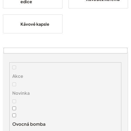
edice
Kávové kapsle
V
ý
p
i
s
Akce
p
r
Novinka
o
d
u
k
t
Ovocná bomba
ů