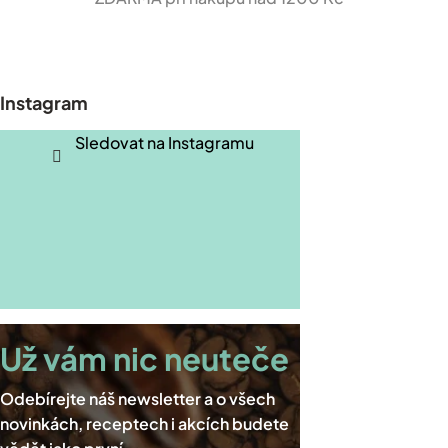
Z
á
p
Instagram
a
t
Sledovat na Instagramu
í