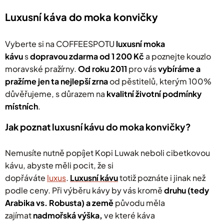
d
a
Luxusní káva do moka konvičky
c
í
p
Vyberte si na COFFEESPOTU
luxusní
moka
r
kávu
s
dopravou zdarma od 1 200 Kč
a poznejte kouzlo
v
moravské pražírny.
Od roku 2011
k
pro vás
v
ybíráme a
y
pražíme jen ta nejlepší zrna
od pěstitelů, kterým 100%
v
důvěřujeme, s důrazem na
kvalitní životní podmínky
ý
místních
.
p
i
s
Jak poznat luxusní kávu do moka konvičky?
u
Nemusíte nutně popíjet Kopi Luwak neboli cibetkovou
kávu, abyste měli pocit, že si
dopřáváte
luxus
.
Luxusní
kávu
totiž poznáte i jinak než
podle ceny. Při výběru kávy by vás kromě
druhu (tedy
Arabika vs. Robusta) a země
původu měla
zajímat
nadmořská výška,
ve které káva