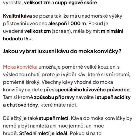
vyrostla,
velikost zrn
a
cuppingové skóre
.
Kvalitní káva
se pozná tak, že má u nadmořské výšky
pěstování uvedeno
alespoň 1 000 m
. Pokud je
uvedená
velikost zrn
(screen), měla by mít
minimální
hodnotu 15+
.
Jakou vybrat luxusní kávu do moka konvičky?
Moka konvička
umožňuje poměrně velké kouzlení s
výslednou chutí, proto
je i výběr káv, které si s ní rozumí,
poměrně široký. Všechny kávy vhodné do moka
konvičky najdete přes
speciálního kávového průvodce
.
Tam si kromě
způsobu přípravy
navolíte i
stupeň acidity
a chuťové tóny
, které máte rádi.
Důležitý je také
stupeň mletí
. Káva do moka konvičky by
neměla být namletá ani moc jemně, ani moc
hrubě.
Střední mletí je ideál.
Pokud si na to