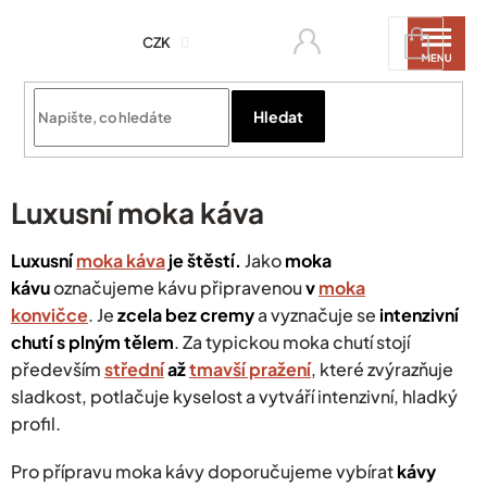
Přejít
Nákupní
na
CZK
košík
obsah
Přihlási
Hledat
Luxusní moka káva
Luxusní
moka káva
je štěstí.
Jako
moka
kávu
označujeme kávu připravenou
v
moka
konvičce
.
Je
zcela bez cremy
a vyznačuje se
intenzivní
chutí s plným
tělem
.
Za typickou moka chutí stojí
především
střední
až
tmavší pražení
, které zvýrazňuje
sladkost, potlačuje kyselost a vytváří intenzivní, hladký
profil.
Pro přípravu moka kávy doporučujeme vybírat
kávy