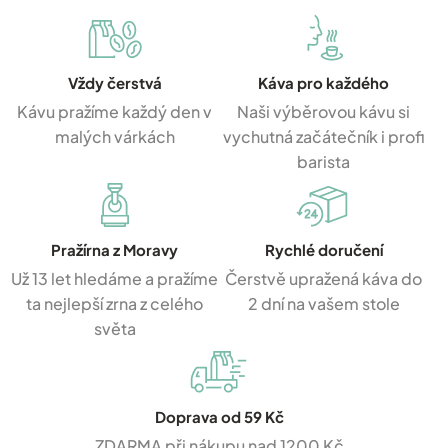
Vždy čerstvá
Káva pro každého
Kávu pražíme každý den v
Naši výběrovou kávu si
malých várkách
vychutná začátečník i profi
barista
Pražírna z Moravy
Rychlé doručení
Už 13 let hledáme a pražíme
Čerstvě upražená káva do
ta nejlepší zrna z celého
2 dní na vašem stole
světa
Doprava od 59 Kč
ZDARMA při nákupu nad 1200 Kč