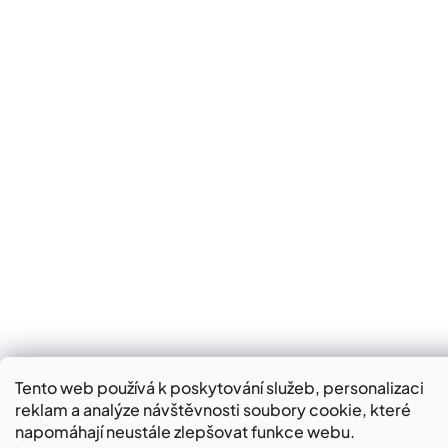
Do pražírny
Prodejna Hradčovice
Hradčovice 307,
687 33 (Zlínský kraj)
Po–Pá: 7:30–18:00 hod.
So–Ne: 8:00-16:30 hod.
Do pražírny
Tento web používá k poskytování služeb, personalizaci
reklam a analýze návštěvnosti soubory cookie, které
napomáhají neustále zlepšovat funkce webu.