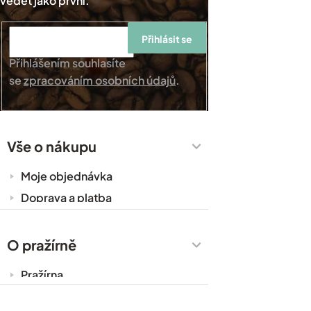
Přihlásit se
Přihlášením souhlasíte
se
zpracováním osobních údajů
.
Vše o nákupu
Moje objednávka
Doprava a platba
Káva do kanceláře
Zakázková výroba
O pražírně
Obchodní podmínky
Pražírna
Ochrana osobních údajů
Cesty za kávou