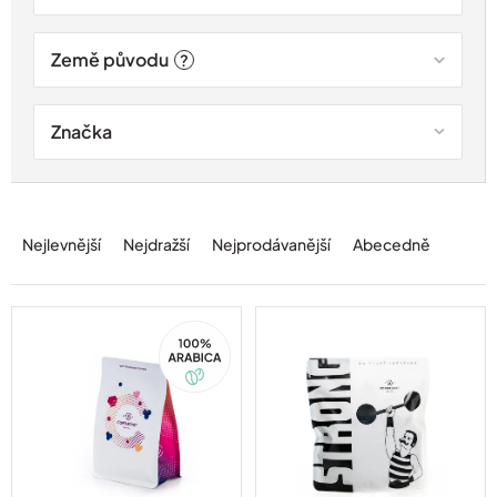
Země původu
?
Značka
Ř
a
Nejlevnější
Nejdražší
Nejprodávanější
Abecedně
z
e
n
í
100%
Arabica
p
r
o
d
u
k