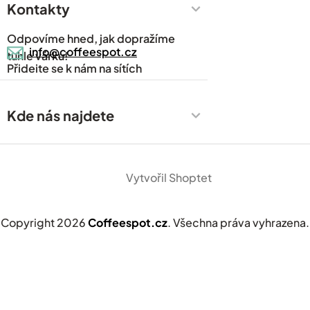
Prodejny
Kontakty
Časté dotazy
Odpovíme hned, jak dopražíme
Kávový slovník
info@coffeespot.cz
tuhle várku!
Přidejte se k nám na sítích
Napsali o nás
Blog
Kde nás najdete
Kontakty
Vytvořil Shoptet
Pražírna kávy v Babicích
Copyright 2026
Coffeespot.cz
. Všechna práva vyhrazena.
Babice 647
687 03 (Zlínský kraj)
Po–Pá: 7:30–18:00 hod.
So: 8:00-16:30 hod.