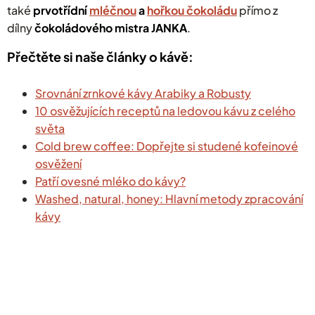
také
prvotřídní
mléčnou
a
hořkou čokoládu
přímo z
dílny
čokoládového mistra JANKA
.
Přečtěte si naše články o kávě:
Srovnání zrnkové kávy Arabiky a Robusty
10 osvěžujících receptů na ledovou kávu z celého
světa
Cold brew coffee: Dopřejte si studené kofeinové
osvěžení
Patří ovesné mléko do kávy?
Washed, natural, honey: Hlavní metody zpracování
kávy