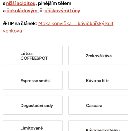
s
nižší aciditou
, plnějším tělem
a
čokoládovými
či
oříškovými tóny
.
☕️TIP na článek:
Moka konvička — kávičkářský kult
venkova
Léto s
Zrnková káva
COFFEESPOT
Espresso směsi
Káva na filtr
Degustační sady
Cascara
Limitované
Káva bez kofeinu