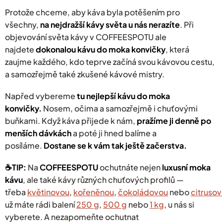
Protože chceme, aby káva byla potěšením pro
všechny,
na nejdražší kávy světa u nás nerazíte
. Při
objevování světa kávy v COFFEESPOTU ale
najdete
dokonalou kávu do moka konvičky
,
která
zaujme každého, kdo teprve začíná svou kávovou cestu,
a samozřejmě také zkušené kávové mistry.
Napřed vybereme
tu nejlepší kávu do moka
konvičky.
Nosem, očima a samozřejmě i chuťovými
buňkami. Když káva přijede k nám,
pražíme ji denně po
menších dávkách
a poté ji hned balíme a
posíláme.
Dostane se k vám tak ještě začerstva.
☕️TIP:
Na
COFFEESPOTU
ochutnáte nejen
luxusní
moka
kávu
, ale také kávy různých chuťových profilů —
třeba
květinovou
,
kořeněnou
,
čokoládovou
nebo
citruso
už máte rádi balení
250 g
,
500 g
nebo
1 kg
, u nás si
vyberete.
A nezapomeňte ochutnat