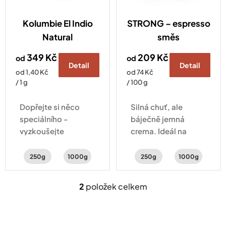
t
ů
Kolumbie El Indio
STRONG – espresso
Natural
směs
349 Kč
209 Kč
od
od
Detail
Detail
Měrná
Měrná
od 1,40 Kč
od 74 Kč
cena:
cena:
/ 1 g
/ 100 g
Dopřejte si něco
Silná chuť, ale
speciálního -
báječně jemná
vyzkoušejte
crema. Ideál na
exotickou chuťovou
pořádné espresso s
explozi banánků v
chutí hořké
250g
1000g
250g
1000g
čokoládě,
čokolády, zemitosti
červeného
a jemným kouřovým
2
položek celkem
O
pomeranče a kakaa
nádechem.
v
l
á