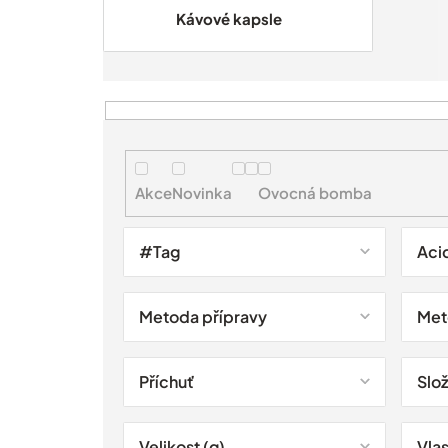
Kávové kapsle
V
ý
p
i
Akce
Novinka
Ovocná bomba
s
p
r
#Tag
Aci
o
d
u
Metoda přípravy
Met
k
t
ů
Příchuť
Slo
Velikost (g)
Vlas