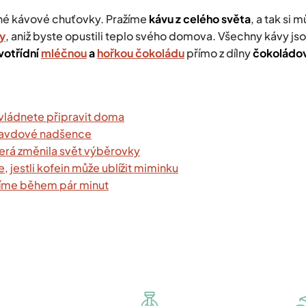
é kávové chuťovky. Pražíme
kávu z celého světa
, a tak si
y
, aniž byste opustili teplo svého domova. Všechny kávy js
votřídní
mléčnou
a
hořkou čokoládu
přímo z dílny
čokoládo
zvládnete připravit doma
opravdové nadšence
terá změnila svět výběrovky
te, jestli kofein může ublížit miminku
radíme během pár minut