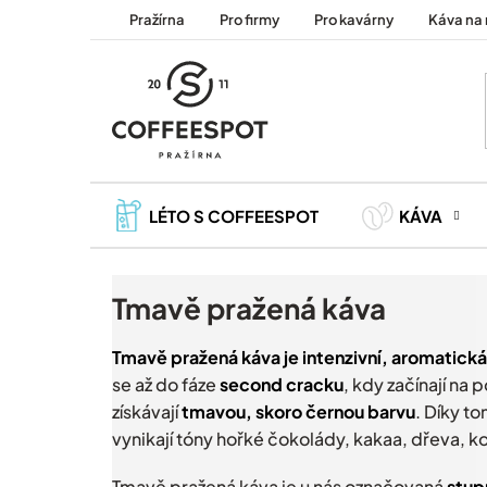
Přejít
Pražírna
Pro firmy
Pro kavárny
Káva na 
na
obsah
LÉTO S COFFEESPOT
KÁVA
Tmavě pražená káva
Tmavě pražená káva je intenzivní, aromatická
se až do fáze
second cracku
, kdy začínají na 
získávají
tmavou, skoro černou barvu
. Díky t
vynikají tóny hořké čokolády, kakaa, dřeva, k
Tmavě pražená káva je u nás označovaná
stup