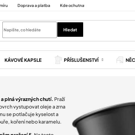
míru
Doprava a platba
Kde ochutnat
Cesty za kávou
Hledat
KÁVOVÉ KAPSLE
PŘÍSLUŠENSTVÍ
NĚ
 a plná výrazných chutí.
Praží
povrch vystupovat oleje a zrna
omu se potlačuje kyselost a
ouře, koření nebo karamelu.
něm pražení 5
. Na tento