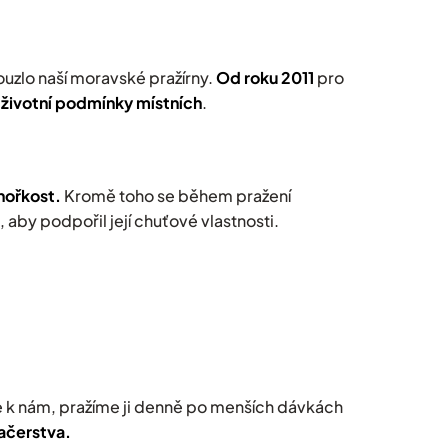
ouzlo naší moravské pražírny.
Od roku 2011
pro
í životní podmínky místních
.
 hořkost.
Kromě toho se během pražení
, aby podpořil její chuťové vlastnosti.
 k nám, pražíme ji denně po menších dávkách
začerstva.