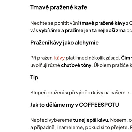
Tmavě pražené kafe
Nechte se pohltit vůní
tmavě pražené kávy
z 
vás
v
ybíráme a pražíme jen ta nejlepší zrna
od
Pražení kávy jako alchymie
Při pražení
kávy
platí hned několik zásad.
Čím s
uvolňují různé
chuťové tóny
. Úkolem pražiče k
Tip
Stupeň pražení si při výběru kávy na našem 
Jak to děláme my v COFFEESPOTU
Napřed vybereme
tu nejlepší kávu
. Nosem, o
a případně ji nameleme, pokud si to přejete. 