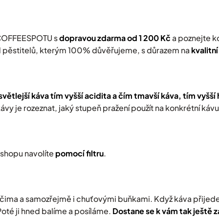
a
c
í
p
COFFEESPOTU s
dopravou zdarma od 1 200 Kč
a poznejte k
r
v
 pěstitelů, kterým 100% důvěřujeme, s důrazem na
kvalitn
k
y
v
ý
větlejší káva tím vyšší acidita a čím tmavší káva, tím vyšší
p
i
ávy je rozeznat, jaký stupeň pražení použít na konkrétní kávu
s
u
e-shopu
navolíte
pomocí filtru
.
čima a samozřejmě i chuťovými buňkami. Když káva přijede
Poté ji hned balíme a posíláme.
Dostane se k vám tak ještě 