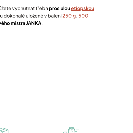
 můžete vychutnat třeba
proslulou
etiopskou
ou dokonalé uložené v balení
250 g
,
500
vého mistra JANKA
.