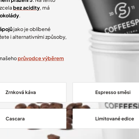
e zcela
bez acidity
, má
čokolády
.
ápojů
jako je oblíbené
žete i alternativními způsoby,
 našeho
průvodce výběrem
Zrnková káva
Espresso směsi
Cascara
Limitované edice