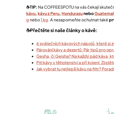
☕️TIP:
Na COFFEESPOTU na vás čekají
skutečn
kávu
,
kávu z Peru
,
Hondurasu
nebo
Guatemal
g
nebo
1 kg
.
A nezapomeňte ochutnat také
pr
☕️Přečtěte si naše články o kávě:
6 svátečních kávových nápojů, které si 
Párování kávy a dezertů: Pár tipů pro 
Gesha, či Geisha? Na každý pád káva, k
Pití kávy v těhotenství a při kojení. Zjistě
Jak vybrat tu nejlepší kávu na filtr? Po