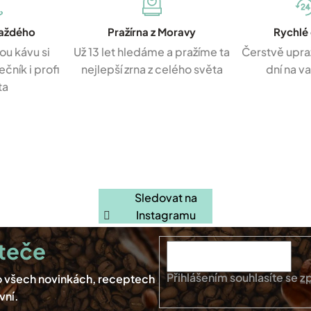
každého
Pražírna z Moravy
Rychlé
ou kávu si
Už 13 let hledáme a pražíme ta
Čerstvě upra
čník i profi
nejlepší zrna z celého světa
dní na v
ta
Sledovat na
Instagramu
Přihlášením souhlasíte se
z