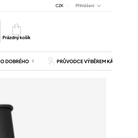
Přihlášení
Magazín Kávoviny
Blog
CZK
Kontakt
Kariéra
Nákupní
košík
Prázdný košík
CO DOBRÉHO
PRŮVODCE VÝBĚREM KÁVY