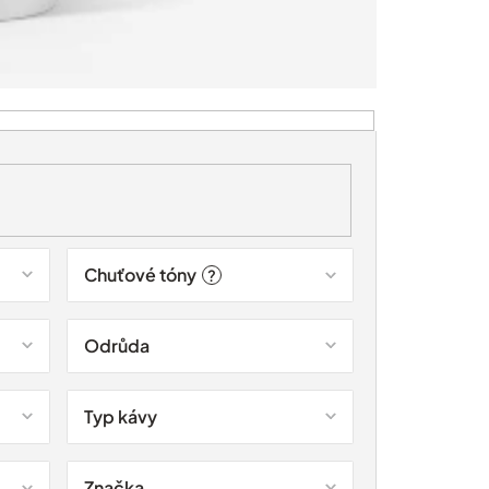
Chuťové tóny
?
Odrůda
Typ kávy
Značka