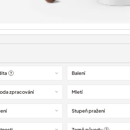
dita
Balení
?
oda zpracování
Mletí
žení
Stupeň pražení
tnosti
Země původu
?