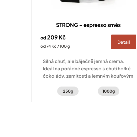
STRONG – espresso směs
209 Kč
od
Detail
Měrná
od 74 Kč / 100 g
cena:
Silná chuť, ale báječně jemná crema.
Ideál na pořádné espresso s chutí hořké
čokolády, zemitosti a jemným kouřovým
nádechem.
250g
1000g