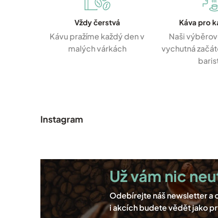
Vždy čerstvá
Káva pro 
Kávu pražíme každý den v
Naši výběrov
malých várkách
vychutná začáte
baris
Z
á
p
Instagram
a
t
í