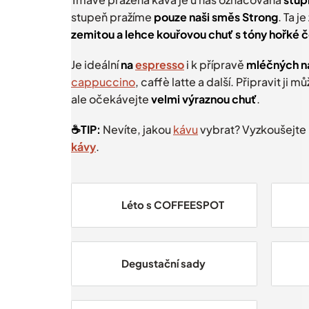
stupeň pražíme
pouze naši směs Strong
. Ta j
zemitou a lehce kouřovou chuť s tóny hořké 
Je ideální
na
espresso
i k přípravě
mléčných n
cappuccino
, c
affè latte a další.
Připravit ji mů
ale očekávejte
velmi výraznou chuť
.
☕️TIP:
Nevíte, jakou
kávu
vybrat? Vyzkoušejte
kávy
.
Léto s COFFEESPOT
Degustační sady