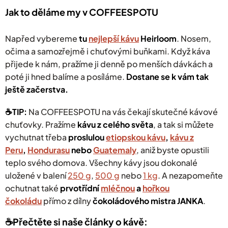
Jak to děláme my v COFFEESPOTU
Napřed vybereme
tu
nejlepší kávu
Heirloom
. Nosem,
očima a samozřejmě i chuťovými buňkami. Když káva
přijede k nám, pražíme ji denně po menších dávkách a
poté ji hned balíme a posíláme.
Dostane se k vám tak
ještě začerstva.
☕️TIP:
Na COFFEESPOTU na vás čekají
skutečné kávové
chuťovky. Pražíme
kávu z celého světa
, a tak si můžete
vychutnat třeba
proslulou
etiopskou kávu
,
kávu z
Peru
,
Hondurasu
nebo
Guatemaly
, aniž byste opustili
teplo svého domova. Všechny kávy jsou dokonalé
uložené v balení
250 g
,
500 g
nebo
1 kg
.
A nezapomeňte
ochutnat také
prvotřídní
mléčnou
a
hořkou
čokoládu
přímo z dílny
čokoládového mistra JANKA
.
☕️Přečtěte si naše články o kávě: