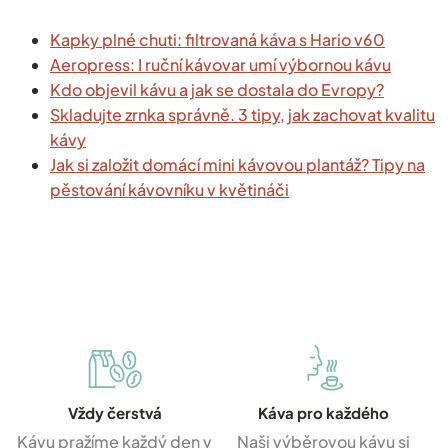
Kapky plné chuti: filtrovaná káva s Hario v60
Aeropress: I ruční kávovar umí výbornou kávu
Kdo objevil kávu a jak se dostala do Evropy?
Skladujte zrnka správně. 3 tipy, jak zachovat kvalitu
kávy
Jak si založit domácí mini kávovou plantáž? Tipy na
pěstování kávovníku v květináči
Vždy čerstvá
Káva pro každého
Kávu pražíme každý den v
Naši výběrovou kávu si