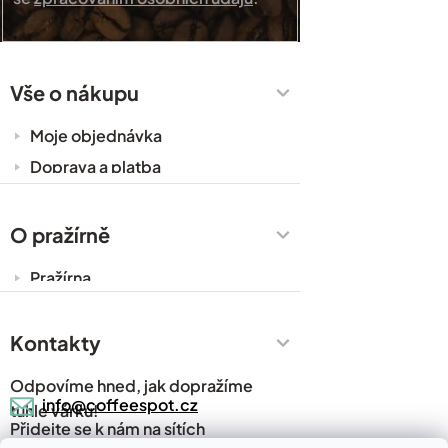
Vše o nákupu
Moje objednávka
Doprava a platba
Káva do kanceláře
Zakázková výroba
O pražírně
Obchodní podmínky
Pražírna
Ochrana osobních údajů
Cesty za kávou
Prodejny
Kontakty
Časté dotazy
Odpovíme hned, jak dopražíme
Kávový slovník
info@coffeespot.cz
tuhle várku!
Přidejte se k nám na sítích
Napsali o nás