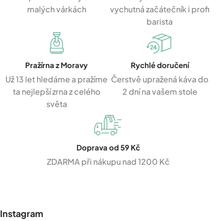
malých várkách
vychutná začátečník i profi
barista
Pražírna z Moravy
Rychlé doručení
Už 13 let hledáme a pražíme
Čerstvě upražená káva do
ta nejlepší zrna z celého
2 dní na vašem stole
světa
Doprava od 59 Kč
ZDARMA při nákupu nad 1200 Kč
Z
á
p
Instagram
a