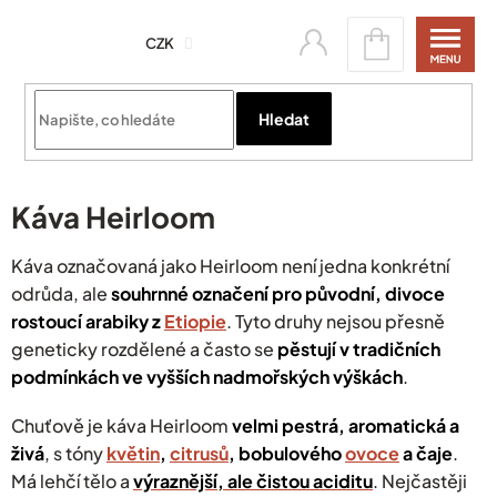
Přejít
Nákupní
na
CZK
košík
obsah
Přihlásit se
Hledat
Káva Heirloom
Káva označovaná jako Heirloom není jedna konkrétní
odrůda, ale
souhrnné označení pro původní, divoce
rostoucí arabiky z
Etiopie
. Tyto druhy nejsou přesně
geneticky rozdělené a často se
pěstují v tradičních
podmínkách ve vyšších nadmořských výškách
.
Chuťově je káva Heirloom
velmi pestrá, aromatická a
živá
, s tóny
květin
,
citrusů
, bobulového
ovoce
a čaje
.
Má lehčí tělo a
výraznější, ale čistou aciditu
. Nejčastěji