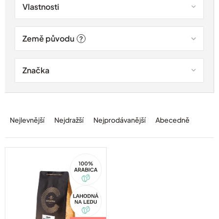
Vlastnosti
Země původu
?
Značka
Ř
a
Nejlevnější
Nejdražší
Nejprodávanější
Abecedně
z
e
n
í
100%
Arabica
p
r
o
Akce
d
u