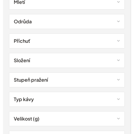
Mletí
Odrůda
Příchuť
Složení
Stupeň pražení
Typ kávy
Velikost (g)