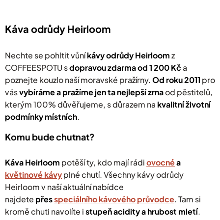
á
d
a
Káva odrůdy Heirloom
c
í
p
Nechte se pohltit vůní
kávy odrůdy Heirloom
z
r
COFFEESPOTU s
dopravou zdarma od 1 200 Kč
a
v
poznejte kouzlo naší moravské pražírny.
k
Od roku 2011
pro
y
vás
v
ybíráme a pražíme jen ta nejlepší zrna
od pěstitelů,
v
kterým 100% důvěřujeme, s důrazem na
kvalitní životní
ý
podmínky místních
.
p
i
s
Komu bude chutnat?
u
Káva Heirloom
potěší ty, kdo mají rádi
ovocné
a
květinové kávy
plné chutí
.
Všechny kávy odrůdy
Heirloom v naší aktuální nabídce
najdete
přes
speciálního kávového průvodce
. Tam si
kromě chuti navolíte i
stupeň acidity a hrubost mletí
.