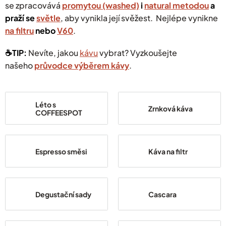
se zpracovává
promytou (washed)
i
natural metodou
a
praží se
světle
, aby vynikla její svěžest. Nejlépe vynikne
na filtru
nebo
V60
.
☕️TIP:
Nevíte, jakou
kávu
vybrat? Vyzkoušejte
našeho
průvodce výběrem kávy
.
Léto s
Zrnková káva
COFFEESPOT
Espresso směsi
Káva na filtr
Degustační sady
Cascara