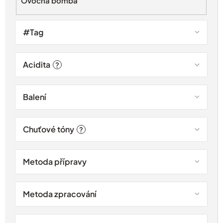
Ovocná bomba
ů
#Tag
Acidita
?
Balení
Chuťové tóny
?
Metoda přípravy
Metoda zpracování