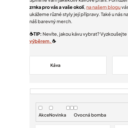
zrnka pro vás a vaše okolí
,
na našem blogu
vás
ukážeme různé styly její přípravy. Také u nás n
náš barevný merch.
☕️TIP:
Nevíte, jakou kávu vybrat? Vyzkoušejt
výběrem.
☕️
Káva
V
ý
p
i
Akce
Novinka
Ovocná bomba
s
p