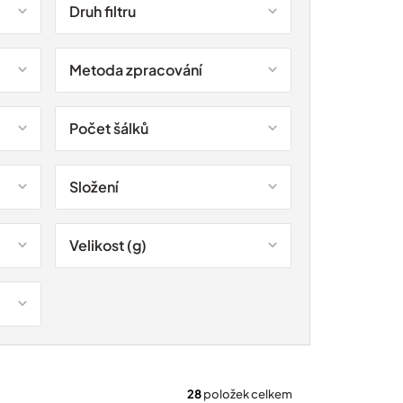
Druh filtru
Metoda zpracování
Počet šálků
Složení
Velikost (g)
28
položek celkem