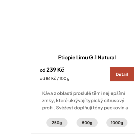
Etiopie Limu G.1 Natural
239 Kč
od
Detail
Měrná
od 86 Kč / 100 g
cena:
Káva z oblasti proslulé těmi nejlepšími
zrnky, které ukrývají typický citrusový
profil. Svěžest doplňují tóny peckovin a
karamelu.
250g
500g
1000g