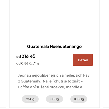
Guatemala Huehuetenango
216 Kč
od
Detail
Měrná
od 0,86 Kč / 1 g
cena:
Jedna z nejoblíbenějších a nejlepších káv
z Guatemaly. Na její chuti je to znát –
ucítíte v ní sušené broskve, mandle a
čokoládu.
250g
500g
1000g