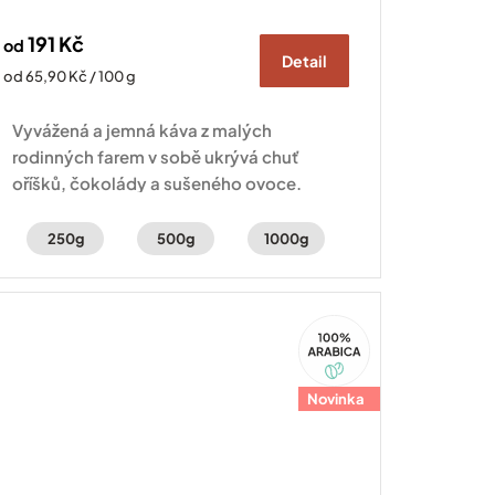
191 Kč
od
Detail
Měrná
od 65,90 Kč / 100 g
cena:
Vyvážená a jemná káva z malých
rodinných farem v sobě ukrývá chuť
oříšků, čokolády a sušeného ovoce.
250g
500g
1000g
100%
Arabica
Novinka