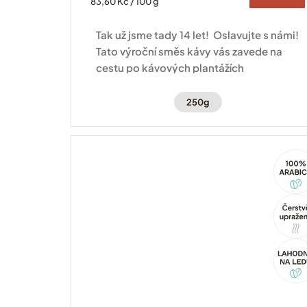
Měrná
83,60 Kč / 100 g
cena:
Tak už jsme tady 14 let! Oslavujte s námi!
Tato výroční směs kávy vás zavede na
cestu po kávových plantážích
Hondurasu a Brazílie.
250g
100%
Arabi
Tip
Akce