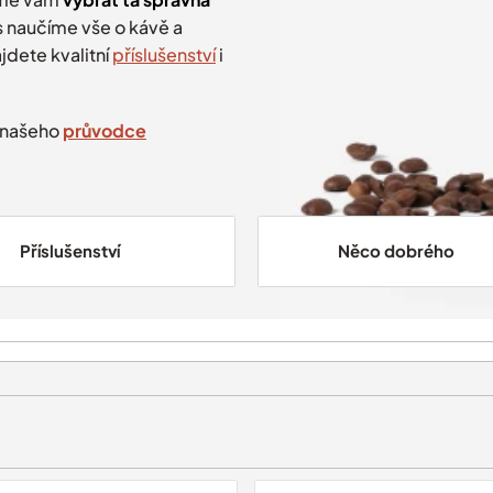
 naučíme vše o kávě a
ajdete kvalitní
příslušenství
i
e našeho
průvodce
Příslušenství
Něco dobrého