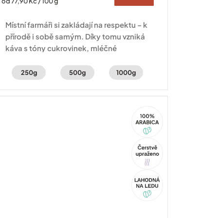
Měrná
od 77,90 Kč / 100 g
cena:
Místní farmáři si zakládají na respektu – k
přírodě i sobě samým. Díky tomu vzniká
káva s tóny cukrovinek, mléčné
čokolády a lískooříškovou hořkostí.
250g
500g
1000g
100%
Arabica
Tip
Akce