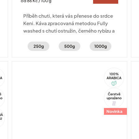
Měrná
od 86 Kč / 100 g
cena:
Příběh chuti, která vás přenese do srdce
Keni. Káva zpracovaná metodou Fully
washed s chutí ostružin, černého rybízu a
jasmínu.
250g
500g
1000g
100%
ca
Arabica
Tip
Novinka