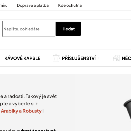
míru
Doprava a platba
Kde ochutnat
Cesty za kávou
Hledat
KÁVOVÉ KAPSLE
PŘÍSLUŠENSTVÍ
NĚ
e a radosti. Takový je svět
pte a vyberte si z
 Arabiky a Robusty
i
eme vám
vybrat ta správná