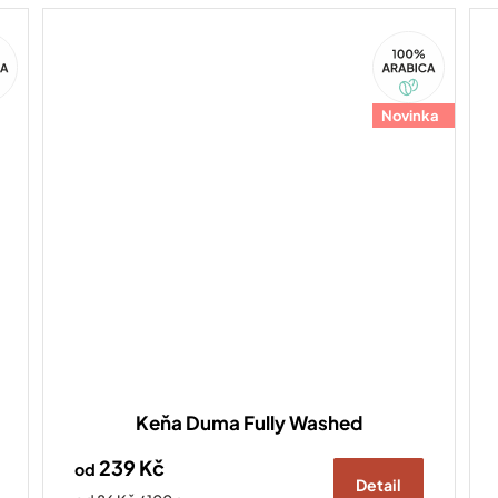
100%
ca
Arabica
Novinka
Keňa Duma Fully Washed
239 Kč
od
Detail