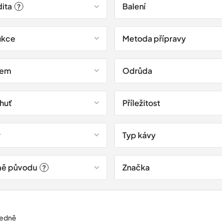
dita
Balení
?
ukce
Metoda přípravy
jem
Odrůda
chuť
Příležitost
r
Typ kávy
ě původu
Značka
?
edně