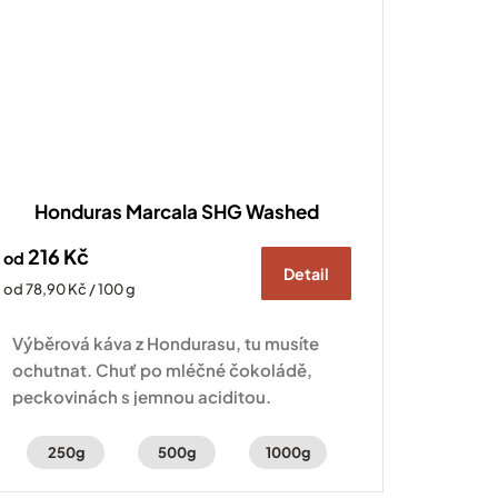
Honduras Marcala SHG Washed
216 Kč
od
Detail
Měrná
od 78,90 Kč / 100 g
cena:
Výběrová káva z Hondurasu, tu musíte
ochutnat. Chuť po mléčné čokoládě,
peckovinách s jemnou aciditou.
250g
500g
1000g