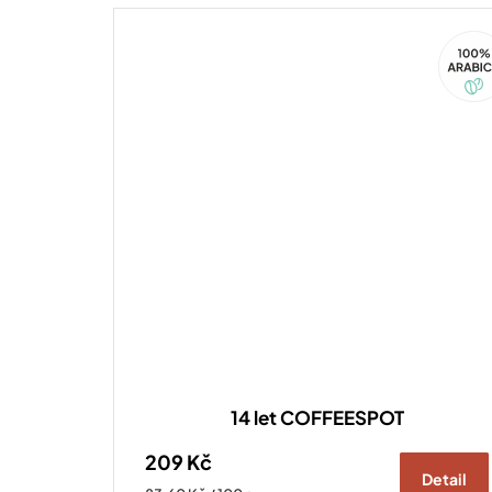
100%
Arabi
14 let COFFEESPOT
209 Kč
Detail