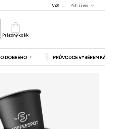
Přihlášení
Magazín Kávoviny
Blog
CZK
Kontakt
Kariéra
Nákupní
košík
Prázdný košík
CO DOBRÉHO
PRŮVODCE VÝBĚREM KÁVY