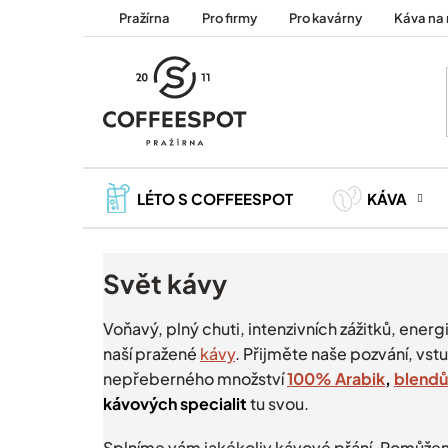
Přejít
Pražírna
Pro firmy
Pro kavárny
Káva na 
na
obsah
LÉTO S COFFEESPOT
KÁVA
Svět kávy
Voňavý, plný chuti, intenzivních zážitků, energi
naší pražené
kávy
. Přijměte naše pozvání, vstu
nepřeberného množství
100% Arabik
,
blendů
kávových specialit
tu svou.
Splníme vám jakékoliv kávové přání. Pomůž