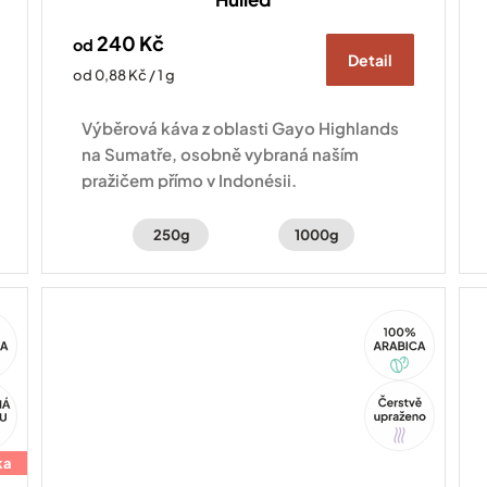
240 Kč
od
Detail
Měrná
od 0,88 Kč / 1 g
cena:
Výběrová káva z oblasti Gayo Highlands
na Sumatře, osobně vybraná naším
pražičem přímo v Indonésii.
250g
1000g
100%
ca
Arabica
Tip
ka