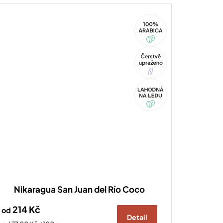
100%
Arabica
Tip
Akce
Nikaragua San Juan del Río Coco
214 Kč
od
Detail