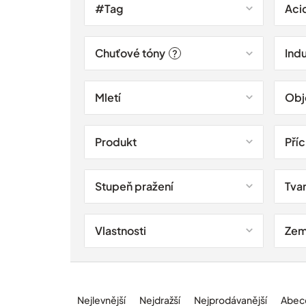
r
#Tag
Aci
o
d
u
Chuťové tóny
Ind
?
k
t
ů
Mletí
Ob
Produkt
Pří
Stupeň pražení
Tva
Vlastnosti
Zem
Ř
a
Nejlevnější
Nejdražší
Nejprodávanější
Abec