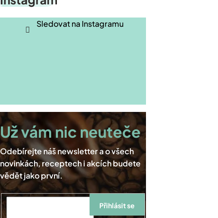
á
p
Sledovat na Instagramu
a
t
í
Přihlásit se