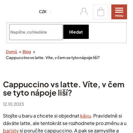
Přejít
Nákupní
na
CZK
košík
obsah
Přihlásit se
Hledat
Domů
Blog
Cappuccino vs latte. Víte, v čem se tyto nápoje liší?
Cappuccino vs latte. Víte, v čem
se tyto nápoje liší?
12.10.2023
Stojíte u baru a chcete si objednat
kávu
. Pravidelně si
dáváte latte, ale tentokrát se rozhodnete pro změnu a u
baristy
si poručíte cappuccino. A pak se zamyslíte a