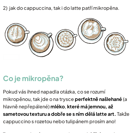
2) jak do cappuccina, tak i do latte patří mikropěna.
Co je mikropěna?
Pokud vás ihned napadla otázka, co se rozumí
mikropěnou, tak jde o na trysce
perfektně našlehané
(a
hlavně nepřepálené)
mléko
,
které má jemnou, až
sametovou texturu a dobře se s ním dělá latte art.
Takže
cappuccino s rozetou nebo tulipánem prosím ano!