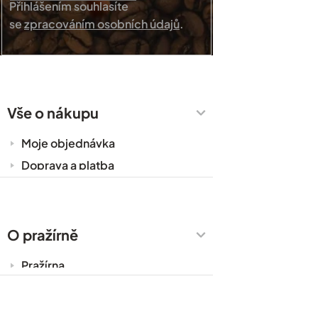
Přihlášením souhlasíte
se
zpracováním osobních údajů
.
Vše o nákupu
Moje objednávka
Doprava a platba
Káva do kanceláře
Zakázková výroba
Obchodní podmínky
O pražírně
Ochrana osobních údajů
Pražírna
Cesty za kávou
Prodejny