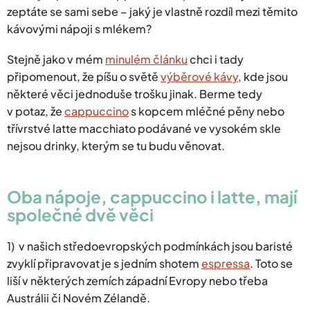
zeptáte se sami sebe – jaký je vlastně rozdíl mezi těmito
kávovými nápoji s mlékem?
Stejně jako v mém
minulém článku
chci i tady
připomenout, že píšu o světě
výběrové kávy
, kde jsou
některé věci jednoduše trošku jinak. Berme tedy
v potaz, že
cappuccino
s kopcem mléčné pěny nebo
třívrstvé latte macchiato podávané ve vysokém skle
nejsou drinky, kterým se tu budu věnovat.
Oba nápoje, cappuccino i latte, mají
společné dvě věci
1) v našich středoevropských podmínkách jsou baristé
zvyklí připravovat je s jedním shotem
espressa
. Toto se
liší v některých zemích západní Evropy nebo třeba
Austrálii či Novém Zélandě.