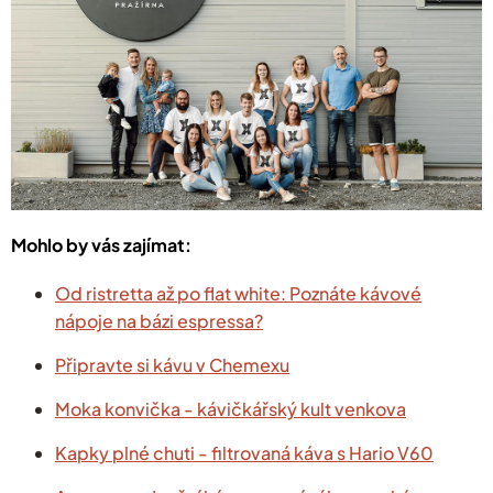
Mohlo by vás zajímat:
Od ristretta až po flat white: Poznáte kávové
nápoje na bázi espressa?
Připravte si kávu v Chemexu
Moka konvička - kávičkářský kult venkova
Kapky plné chuti - filtrovaná káva s Hario V60