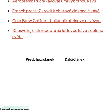
Aeropress: I ruční kávovar umí výbornou kávu
French press: 7 kroků k chuťově dokonalé kávě
Cold Brew Coffee - Unikátní kofeinové osvěžení
10 osvěžujících receptů na ledovou kávu z celého
světa
Předchozí článek
Další článek
Z
Instagram