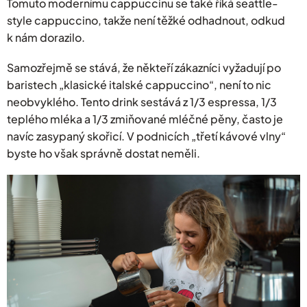
Tomuto modernímu cappuccinu se také říká seattle-
style cappuccino, takže není těžké odhadnout, odkud
k nám dorazilo.
Samozřejmě se stává, že někteří zákazníci vyžadují po
baristech „klasické italské cappuccino“, není to nic
neobvyklého. Tento drink sestává z 1/3 espressa, 1/3
teplého mléka a 1/3 zmiňované mléčné pěny, často je
navíc zasypaný skořicí. V podnicích „třetí kávové vlny“
byste ho však správně dostat neměli.