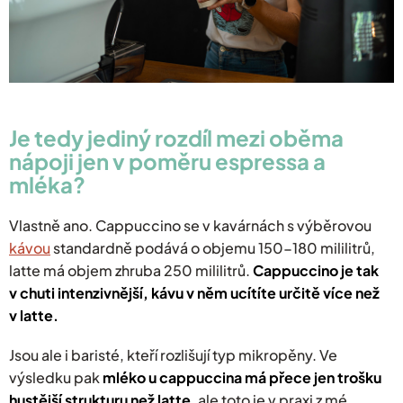
Je tedy jediný rozdíl mezi oběma
nápoji jen v poměru espressa a
mléka?
Vlastně ano. Cappuccino se v kavárnách s výběrovou
kávou
standardně podává o objemu 150-180 mililitrů,
latte má objem zhruba 250 mililitrů.
Cappuccino je tak
v chuti intenzivnější, kávu v něm ucítíte určitě více než
v latte.
Jsou ale i baristé, kteří rozlišují typ mikropěny. Ve
výsledku pak
mléko u cappuccina má přece jen trošku
hustější strukturu než latte
, ale toto je v praxi z mé