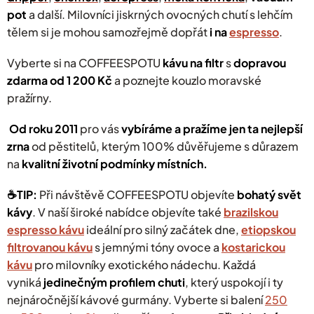
y
pot
a další. Milovníci jiskrných ovocných chutí s lehčím
v
tělem si je mohou samozřejmě dopřát
i na
espresso
.
ý
p
Vyberte si na COFFEESPOTU
kávu na filtr
s
dopravou
i
s
zdarma od 1 200 Kč
a poznejte kouzlo moravské
u
pražírny.
Od roku 2011
pro vás
vybíráme a pražíme jen ta nejlepší
zrna
od pěstitelů, kterým 100% důvěřujeme s důrazem
na
kvalitní životní podmínky místních.
☕️TIP:
Při návštěvě COFFEESPOTU objevíte
bohatý svět
kávy
.
V naší široké nabídce objevíte také
brazilskou
espresso kávu
ideální pro silný začátek dne,
etiopskou
filtrovanou kávu
s jemnými tóny ovoce a
kostarickou
kávu
pro milovníky exotického nádechu. Každá
vyniká
jedinečným profilem chuti
, který uspokojí i ty
nejnáročnější kávové gurmány.
Vyberte si balení
250