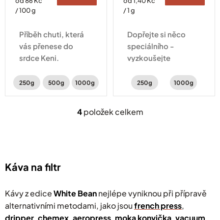
Měrná
Měrná
od 86 Kč
od 1,40 Kč
cena:
cena:
/ 100 g
/ 1 g
Příběh chuti, která
Dopřejte si něco
vás přenese do
speciálního -
srdce Keni.
vyzkoušejte
Káva zpracovaná
exotickou chuťovou
metodou Fully
explozi banánků v
250g
500g
1000g
250g
1000g
washed s chutí
čokoládě,
ostružin, černého
červeného
4
položek celkem
O
rybízu a jasmínu.
pomeranče a kakaa
v
l
á
d
a
Káva na filtr
c
í
p
Kávy z edice
White Bean
nejlépe vyniknou při přípravě
r
alternativními metodami, jako jsou
french press
,
v
dripper
,
chemex
,
aeropress
k
,
moka konvička
,
vacuum