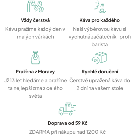
Vždy čerstvá
Káva pro každého
Kávu pražíme každý den v
Naši výběrovou kávu si
malých várkách
vychutná začátečník i profi
barista
Pražírna z Moravy
Rychlé doručení
Už 13 let hledáme a pražíme
Čerstvě upražená káva do
ta nejlepší zrna z celého
2 dní na vašem stole
světa
Doprava od 59 Kč
ZDARMA při nákupu nad 1200 Kč