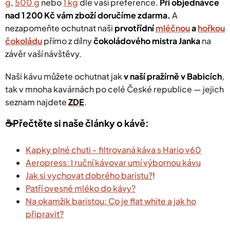
g
,
500 g
nebo
1 kg
dle vaší preference.
Při objednávce
nad 1 200 Kč vám zboží doručíme zdarma
.
A
nezapomeňte ochutnat naši
prvotřídní
mléčnou
a
hořkou
čokoládu
přímo z dílny
čokoládového mistra Janka
na
závěr vaší návštěvy.
Naši kávu můžete ochutnat jak
v naší pražírně v Babicích
,
tak v mnoha kavárnách po celé České republice — jejich
seznam najdete
ZDE
.
☕️Přečtěte si naše články o kávě:
Kapky plné chuti - filtrovaná káva s Hario v60
Aeropress: I ruční kávovar umí výbornou kávu
Jak si vychovat dobrého baristu?
!
Patří ovesné mléko do kávy?
Na okamžik baristou: Co je flat white a jak ho
připravit?