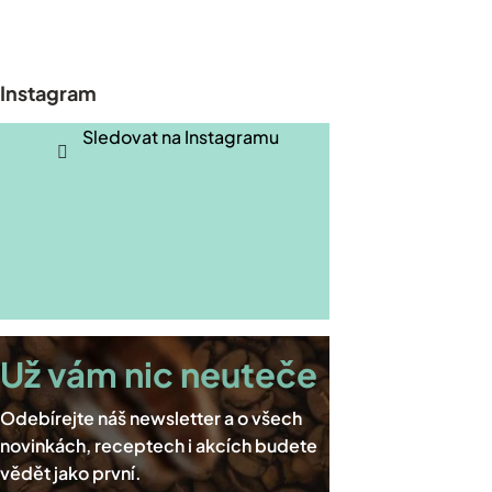
Z
á
p
Instagram
a
t
Sledovat na Instagramu
í