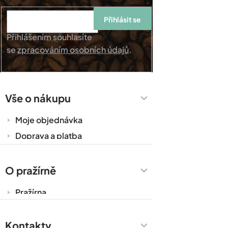
Přihlásit se
Přihlášením souhlasíte
se
zpracováním osobních údajů
.
Vše o nákupu
Moje objednávka
Doprava a platba
Káva do kanceláře
Zakázková výroba
O pražírně
Obchodní podmínky
Pražírna
Ochrana osobních údajů
Cesty za kávou
Prodejny
Kontakty