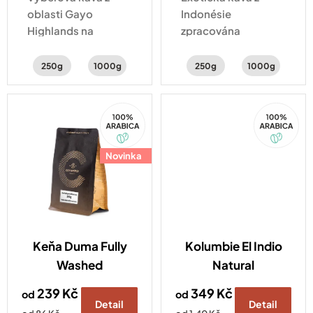
oblasti Gayo
Indonésie
Highlands na
zpracována
Sumatře, osobně
experimentálním
vybraná naším
hybridním
250g
1000g
250g
1000g
pražičem přímo v
zpracováním natural
Indonésii.
a washed . Šálek
100%
100%
kávy s chutí
Arabica
Arabica
šťavnatého kiwi,
hrozinek a
Novinka
třtinového cukru.
Keňa Duma Fully
Kolumbie El Indio
Washed
Natural
239 Kč
349 Kč
od
od
Detail
Detail