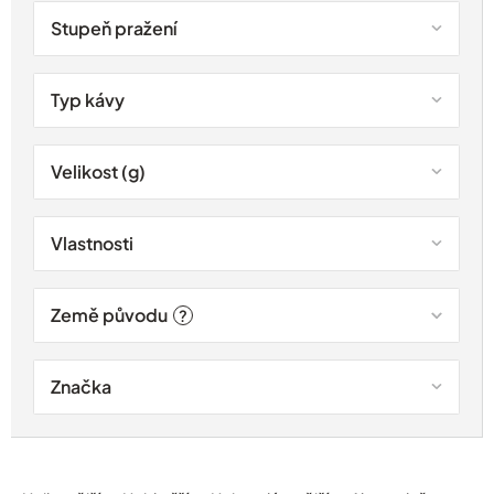
Stupeň pražení
Typ kávy
Velikost (g)
Vlastnosti
Země původu
?
Značka
Ř
a