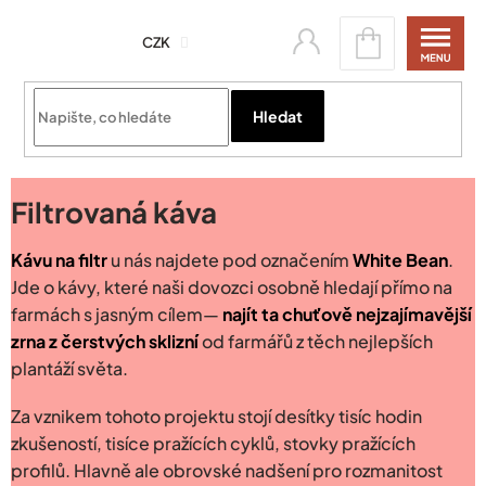
Přejít
Nákupní
na
CZK
košík
obsah
Přihlásit se
Hledat
Filtrovaná káva
Kávu na filtr
u nás najdete pod označením
White Bean
.
Jde o kávy, které naši dovozci osobně hledají přímo na
farmách s jasným cílem—
najít ta chuťově nejzajímavější
zrna z čerstvých sklizní
od farmářů z těch nejlepších
plantáží světa.
Za vznikem tohoto projektu stojí desítky tisíc hodin
zkušeností, tisíce pražících cyklů, stovky pražících
profilů. Hlavně ale obrovské nadšení pro rozmanitost