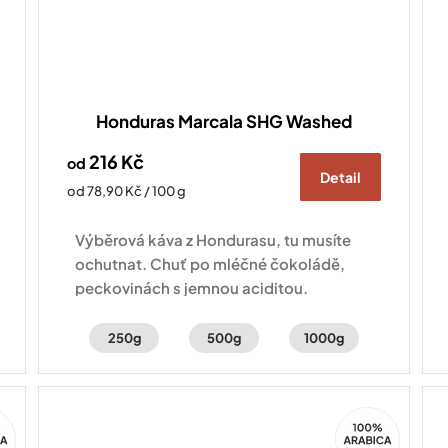
Honduras Marcala SHG Washed
216 Kč
od
Detail
Měrná
od 78,90 Kč / 100 g
cena:
Výběrová káva z Hondurasu, tu musíte
ochutnat. Chuť po mléčné čokoládě,
peckovinách s jemnou aciditou.
250g
500g
1000g
100%
ca
Arabica