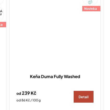
Novinka
ka
Keňa Duma Fully Washed
239 Kč
od
Detail
Měrná
od 86 Kč / 100 g
cena: