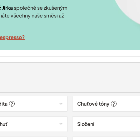
 Jirka
společně se zkušeným
utnáte všechny naše směsi až
í espresso?
dita
Chuťové tóny
?
?
chuť
Složení