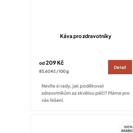
Káva pro zdravotníky
209 Kč
od
Detail
Měrná
83,60 Kč / 100 g
cena:
Nevíte si rady, jak poděkovat
zdravotníkům za skvělou péči? Máme pro
vás řešení.
100%
Arabi