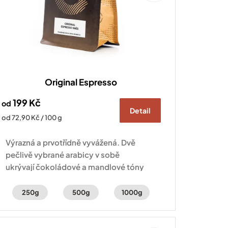
Original Espresso
199 Kč
od
Detail
Měrná
od 72,90 Kč / 100 g
cena:
Výrazná a prvotřídně vyvážená. Dvě
pečlivě vybrané arabicy v sobě
ukrývají čokoládové a mandlové tóny
doplněné o sladké kandované ovoce.
250g
500g
1000g