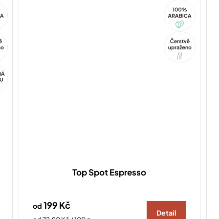
100%
ca
Arabica
Tip
Top Spot Espresso
199 Kč
od
Detail
Měrná