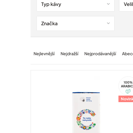
ů
Typ kávy
Veli
Značka
Ř
a
Nejlevnější
Nejdražší
Nejprodávanější
Abec
z
e
n
í
100%
p
Arabi
r
o
Novin
d
u
k
t
ů