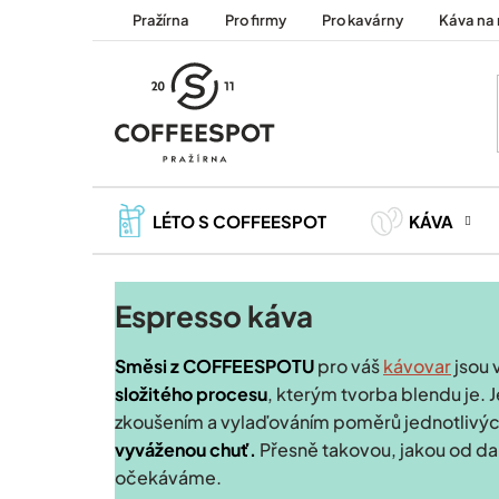
Přejít
Pražírna
Pro firmy
Pro kavárny
Káva na 
na
obsah
LÉTO S COFFEESPOT
KÁVA
Espresso káva
Směsi z COFFEESPOTU
pro váš
kávovar
jsou
složitého procesu
, kterým tvorba blendu je. 
zkoušením a vylaďováním poměrů jednotlivých
vyváženou chuť.
Přesně takovou, jakou od d
očekáváme.