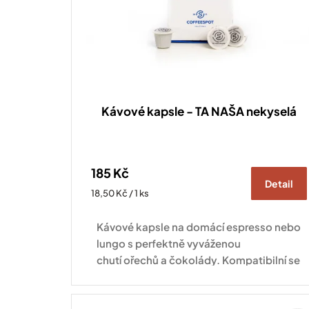
Kávové kapsle - TA NAŠA nekyselá
185 Kč
Detail
Měrná
18,50 Kč / 1 ks
cena:
Kávové kapsle na domácí espresso nebo
lungo s perfektně vyváženou
chutí ořechů a čokolády. Kompatibilní se
všemi druhy kávovarů standardu
Nespresso Original