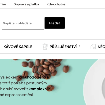
míru
Doprava a platba
Kde ochutnat
Cesty za kávou
Hledat
KÁVOVÉ KAPSLE
PŘÍSLUŠENSTVÍ
NĚ
 výsledkem
dlouhodobého a
Je totiž potřeba postupným
 druhů vytvořit
komplexní a
ané espresso směsi