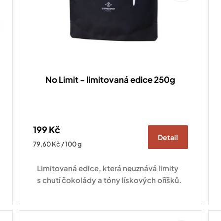
No Limit - limitovaná edice 250g
199 Kč
Detail
Měrná
79,60 Kč / 100 g
cena:
Limitovaná edice, která neuznává limity
s chutí čokolády a tóny lískových oříšků.