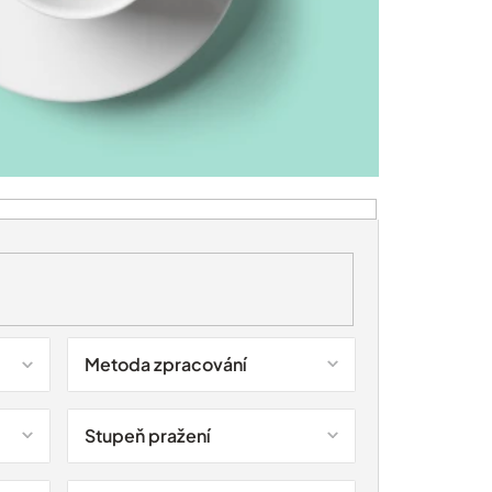
Metoda zpracování
Stupeň pražení