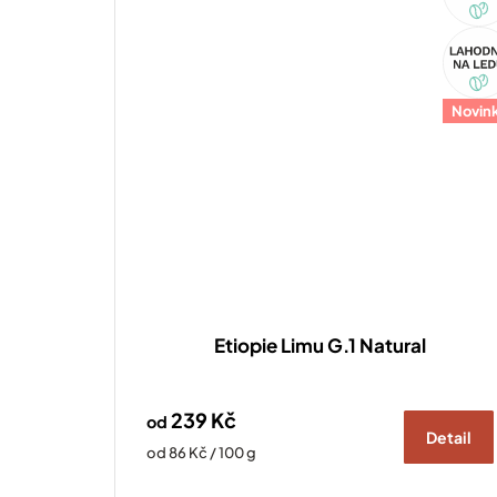
Akce
Novin
Etiopie Limu G.1 Natural
239 Kč
od
Detail
Měrná
od 86 Kč / 100 g
cena: