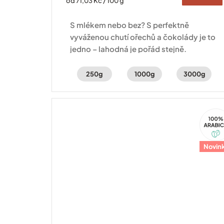
od 71,03 Kč / 100 g
cena:
S mlékem nebo bez? S perfektně
vyváženou chutí ořechů a čokolády je to
jedno – lahodná je pořád stejně.
250g
1000g
3000g
100%
Arabi
Novin