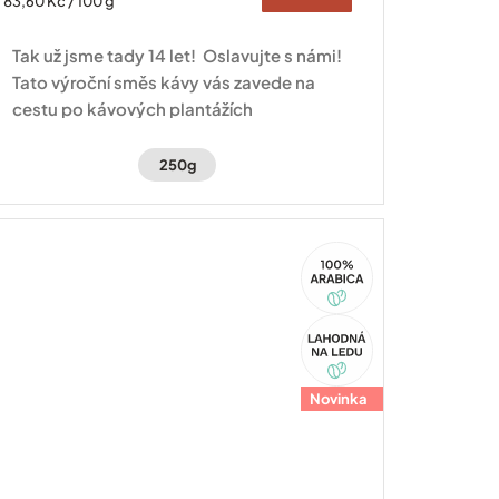
83,60 Kč / 100 g
cena:
Tak už jsme tady 14 let! Oslavujte s námi!
Tato výroční směs kávy vás zavede na
cestu po kávových plantážích
Hondurasu a Brazílie.
250g
100%
Arabica
Akce
Novinka