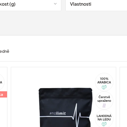
kost (g)
Vlastnosti
edně
100%
ca
Arabica
ka
Tip
Akce