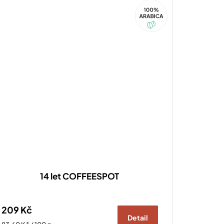
100%
Arabica
14 let COFFEESPOT
209 Kč
Detail
Měrná