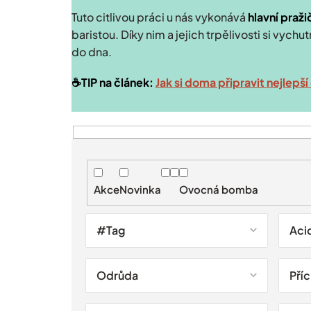
Tuto citlivou práci u nás vykonává
hlavní pražič
baristou. Díky nim a jejich trpělivosti si vych
do dna.
☕️TIP na článek:
Jak si doma připravit nejlepš
V
ý
p
i
Akce
Novinka
Ovocná bomba
s
p
r
#Tag
Aci
o
d
u
Odrůda
Pří
k
t