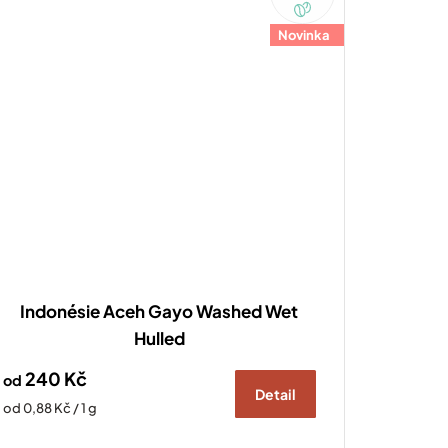
Novinka
Indonésie Aceh Gayo Washed Wet
Hulled
240 Kč
od
Detail
Měrná
od 0,88 Kč / 1 g
cena: