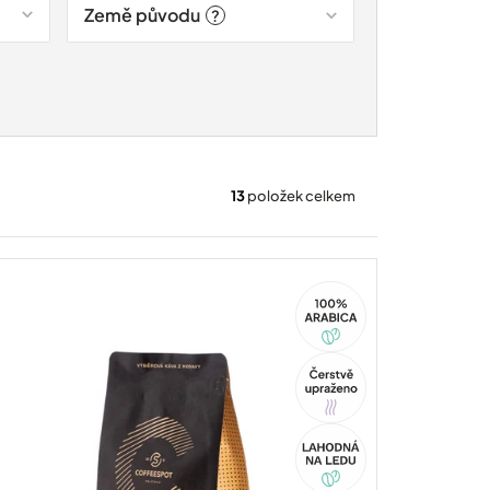
Země původu
?
13
položek celkem
100%
Arabica
Tip
Akce