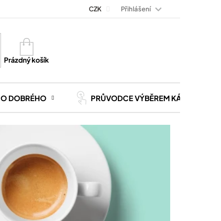
Přihlášení
Magazín Kávoviny
Blog
CZK
Kontakt
Kariéra
Nákupní
košík
Prázdný košík
CO DOBRÉHO
PRŮVODCE VÝBĚREM KÁVY