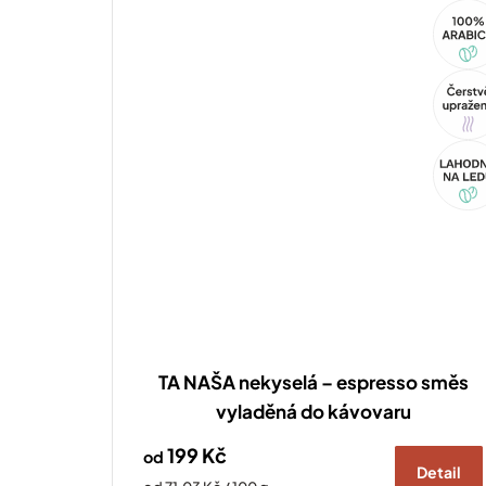
100%
Arabi
Tip
Akce
TA NAŠA nekyselá – espresso směs
vyladěná do kávovaru
199 Kč
od
Detail
Měrná