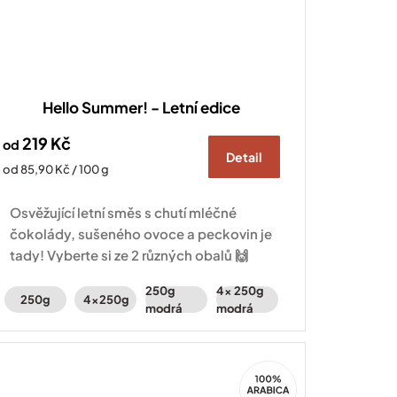
Hello Summer! - Letní edice
219 Kč
od
Detail
Měrná
od 85,90 Kč / 100 g
cena:
Osvěžující letní směs s chutí mléčné
čokolády, sušeného ovoce a peckovin je
tady! Vyberte si ze 2 různých obalů 🙌
250g
4x 250g
250g
4x250g
modrá
modrá
100%
Arabica