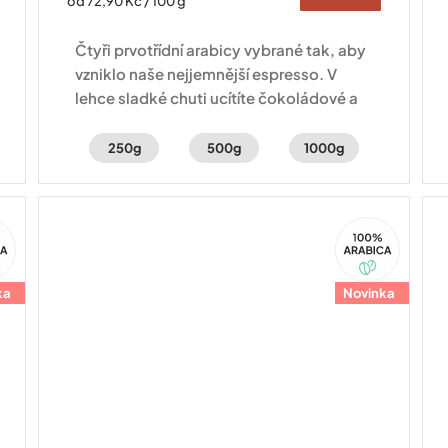
od 72,90 Kč / 100 g
cena:
Čtyři prvotřídní arabicy vybrané tak, aby
vzniklo naše nejjemnější espresso. V
lehce sladké chuti ucítíte čokoládové a
kakaové tóny.
250g
500g
1000g
100%
ca
Arabica
ka
Novinka