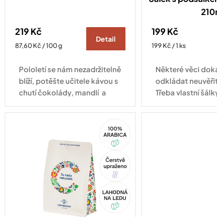
210
219 Kč
199 Kč
Detail
Měrná
Měrná
87,60 Kč / 100 g
199 Kč / 1 ks
cena:
cena:
Pololetí se nám nezadržitelně
Některé věci do
blíží, potěšte učitele kávou s
odkládat neuvěři
chutí čokolády, mandlí a
Třeba vlastní šálk
sušeného ovoce.
tady! Některé věci
trochu víc prosto
100%
cappuccino. A př
Arabica
Tip
Akce