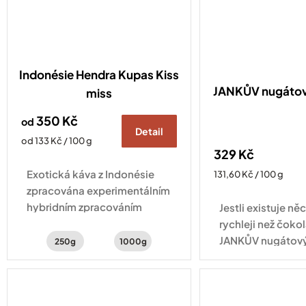
Indonésie Hendra Kupas Kiss
JANKŮV nugátov
miss
350 Kč
od
Detail
Měrná
od 133 Kč / 100 g
329 Kč
cena:
Exotická káva z Indonésie
Měrná
131,60 Kč / 100 g
cena:
zpracována experimentálním
hybridním zpracováním
Jestli existuje něc
natural a washed . Šálek
rychleji než čokol
kávy s chutí šťavnatého kiwi,
JANKŮV nugátový
250g
1000g
hrozinek a třtinového cukru.
skleničce na vás
tříbarevný arašíd
kterém se střídají.