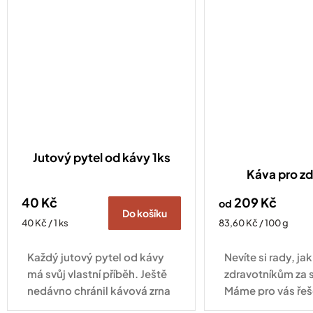
Jutový pytel od kávy 1ks
Káva pro zd
40 Kč
209 Kč
od
Do košíku
Měrná
Měrná
40 Kč / 1 ks
83,60 Kč / 100 g
cena:
cena:
Každý jutový pytel od kávy
Nevíte si rady, j
má svůj vlastní příběh. Ještě
zdravotníkům za 
nedávno chránil kávová zrna
Máme pro vás řeš
při jejich cestě z plantáže do