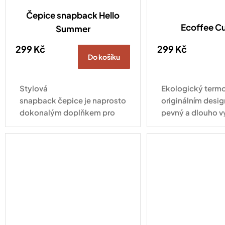
Čepice snapback Hello
Ecoffee C
Summer
299 Kč
299 Kč
Do košíku
Stylová
Ekologický termo
snapback čepice je naprosto
originálním desig
dokonalým doplňkem pro
pevný a dlouho v
každodenní nošení. Tahle
pro každodenní vy
varianta ve vyletněném
kabátku s nápisem Hello
Summer zaujme na první...