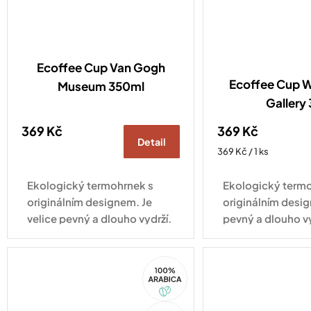
Ecoffee Cup Van Gogh
Ecoffee Cup Wi
Museum 350ml
Gallery
369 Kč
369 Kč
Detail
Měrná
369 Kč / 1 ks
cena:
Ekologický termohrnek s
Ekologický termo
originálním designem. Je
originálním desig
velice pevný a dlouho vydrží.
pevný a dlouho v
Vhodný pro každodenní
pro každodenní vy
využití.
100%
Arabica
Akce