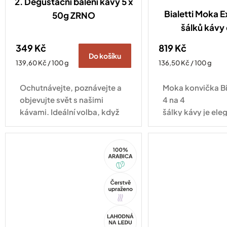
2. Degustační balení kávy 5 x
Bialetti Moka E
50g ZRNO
šálků kávy
349 Kč
819 Kč
Do košíku
Měrná
Měrná
139,60 Kč / 100 g
136,50 Kč / 100 g
cena:
cena:
Ochutnávejte, poznávejte a
Moka konvička Bi
objevujte svět s našimi
4 na 4
kávami. Ideální volba, když
šálky kávy je ele
se nemůžete rozhodnout!
tradičním osmih
a v hliníkovém pr
100%
nikdy...
Arabica
Tip
Akce