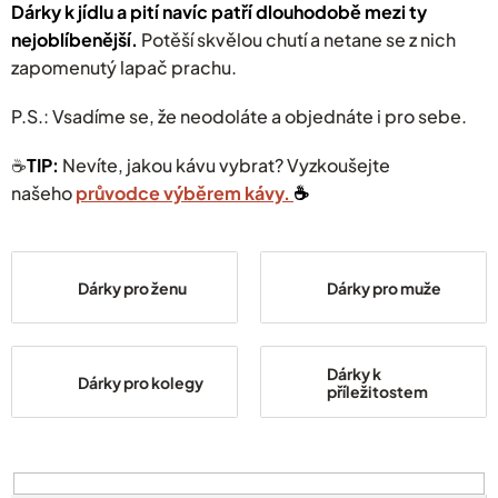
Dárky k jídlu a pití navíc patří dlouhodobě mezi ty
nejoblíbenější.
Potěší skvělou chutí a netane se z nich
zapomenutý lapač prachu.
P.S.: Vsadíme se, že neodoláte a objednáte i pro sebe.
☕️
TIP:
Nevíte, jakou kávu vybrat? Vyzkoušejte
našeho
průvodce výběrem kávy.
☕️
Dárky pro ženu
Dárky pro muže
Dárky k
Dárky pro kolegy
příležitostem
V