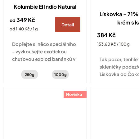
Kolumbie El Indio Natural
Lískovka – 71% 
349 Kč
od
krém s 
Detail
Měrná
od 1,40 Kč / 1 g
384 Kč
cena:
Dopřejte si něco speciálního
Měrná
153,60 Kč / 100 g
cena:
- vyzkoušejte exotickou
chuťovou explozi banánků v
Tak pozor, tenhle
čokoládě, červeného
skleničky podezře
pomeranče a kakaa
Lískovka od Čok
250g
1000g
JANEK obsahuje 7
vybraných lískový
Novinka
kvalitní kakao, 
a...