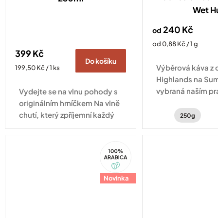
Wet Hu
240 Kč
od
Měrná
od 0,88 Kč / 1 g
399 Kč
cena:
Do košíku
Výběrová káva z 
Měrná
199,50 Kč / 1 ks
cena:
Highlands na Su
vybraná naším pr
Vydejte se na vlnu pohody s
Indonésii.
originálním hrníčkem Na vlně
chutí, který zpříjemní každý
250g
okamžik s vaším oblíbeným
nápojem.
100%
Arabica
Novinka