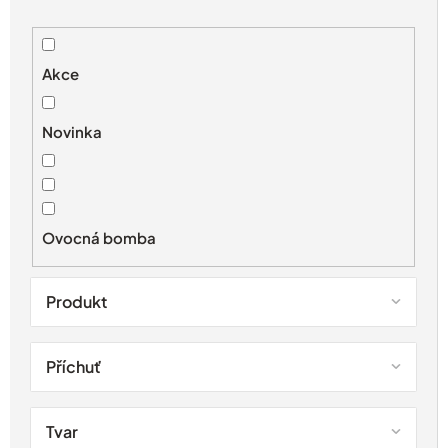
ý
p
i
s
Akce
p
r
Novinka
o
d
u
k
t
Ovocná bomba
ů
Produkt
Příchuť
Tvar