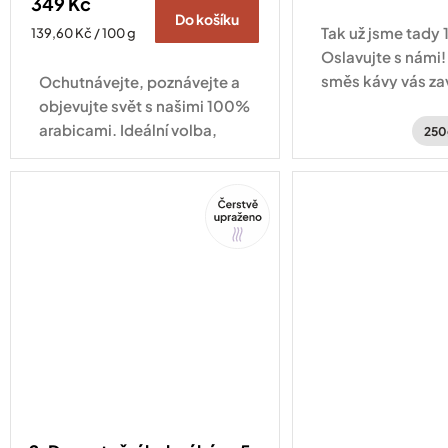
349 Kč
cena:
Do košíku
Tak už jsme tady 1
Měrná
139,60 Kč / 100 g
cena:
Oslavujte s námi!
směs kávy vás za
Ochutnávejte, poznávejte a
po kávových plan
objevujte svět s našimi 100%
Hondurasu a Brazí
arabicami. Ideální volba,
250
když se nemůžete
rozhodnout!
Tip