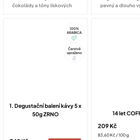
čokolády a tóny lískových
pevný a dlouho v
oříšků.
pro každodenní vy
100%
Arabica
Tip
1. Degustační balení kávy 5 x
14 let CO
50g ZRNO
209 Kč
Měrná
83,60 Kč / 100 g