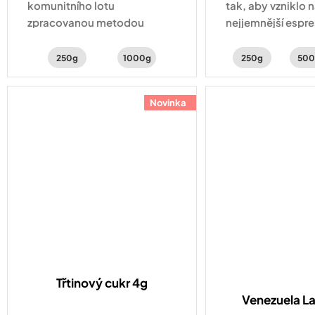
komunitního lotu
tak, aby vzniklo 
zpracovanou metodou
nejjemnější espre
natural, nabízející svěží chuť
sladké chuti ucít
lesního ovoce, ibišku a
a kakaové tóny.
250g
1000g
250g
500
vanilky.
Novinka
Třtinový cukr 4g
Venezuela L