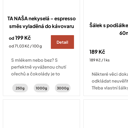
TA NAŠA nekyselá – espresso
Šálek s podšálk
směs vyladěná do kávovaru
60
199 Kč
od
Detail
Měrná
od 71,03 Kč / 100 g
189 Kč
cena:
S mlékem nebo bez? S
Měrná
189 Kč / 1 ks
cena:
perfektně vyváženou chutí
ořechů a čokolády je to
Některé věci do
jedno – lahodná je pořád
odkládat neuvěři
stejně.
Třeba vlastní šálk
250g
1000g
3000g
tady! Šálek na e
objemu 60 ml se 
aby vaše espress
přesně...