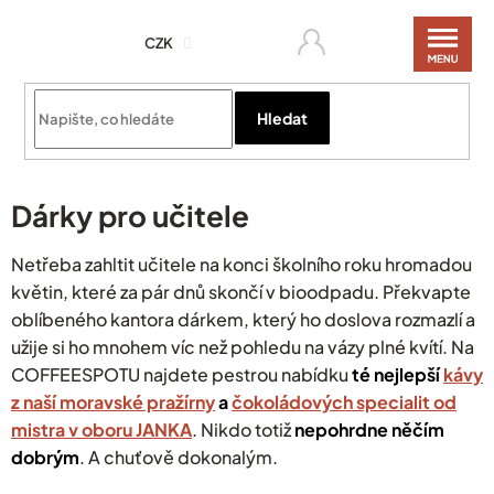
Přejít
na
CZK
obsah
Hledat
Dárky pro učitele
Netřeba zahltit učitele na konci školního roku hromadou
květin, které za pár dnů skončí v bioodpadu. Překvapte
oblíbeného kantora dárkem, který ho doslova rozmazlí a
užije si ho mnohem víc než pohledu na vázy plné kvítí.
Na
COFFEESPOTU najdete pestrou nabídku
té nejlepší
kávy
z naší moravské pražírny
a
čokoládových specialit od
mistra v oboru JANKA
.
Nikdo totiž
nepohrdne něčím
dobrým
. A chuťově dokonalým.