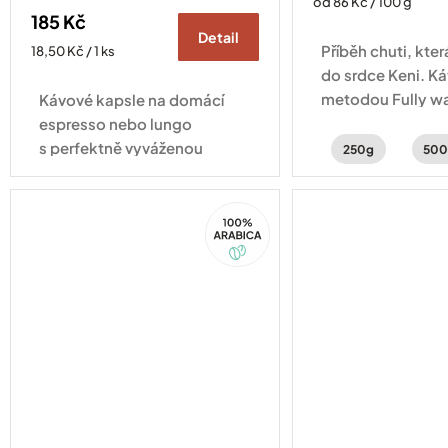
Měrná
od 86 Kč / 100 g
185 Kč
cena:
Detail
Příběh chuti, kte
Měrná
18,50 Kč / 1 ks
cena:
do srdce Keni. K
metodou Fully wa
Kávové kapsle na domácí
ostružin, černého
espresso nebo lungo
jasmínu.
s perfektně vyváženou
250g
500
chutí ořechů a čokolády.
Kompatibilní se všemi druhy
100%
kávovarů standardu
Arabica
Nespresso Original