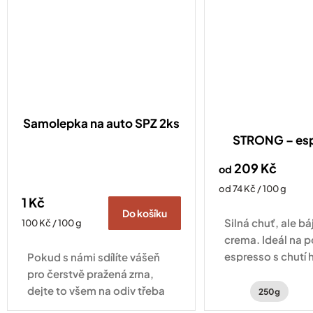
Samolepka na auto SPZ 2ks
STRONG – es
209 Kč
od
Měrná
od 74 Kč / 100 g
1 Kč
cena:
Do košíku
Silná chuť, ale b
Měrná
100 Kč / 100 g
cena:
crema. Ideál na 
espresso s chutí 
Pokud s námi sdílíte vášeň
čokolády, zemito
pro čerstvě pražená zrna,
jemným kouřový
dejte to všem na odiv třeba
250g
právě naší minimalistickou