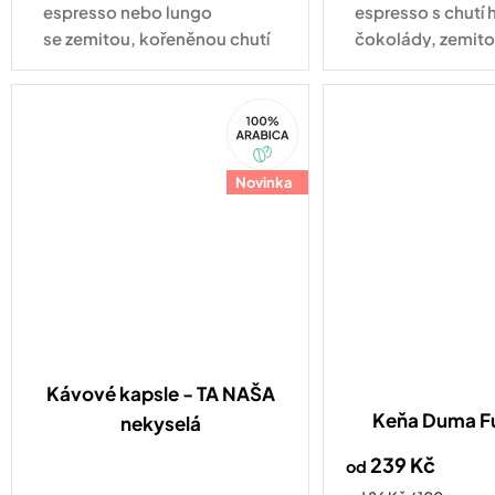
espresso nebo lungo
espresso s chutí 
se zemitou, kořeněnou chutí
čokolády, zemito
plnou hořké čokolády
jemným kouřový
a mandlí. Kompatibilní se
Kompatibilní se 
100%
všemi druhy kávovarů
kávovarů standa
Arabica
standardu Nespresso
Original
Original
Novinka
Kávové kapsle - TA NAŠA
Keňa Duma F
nekyselá
239 Kč
od