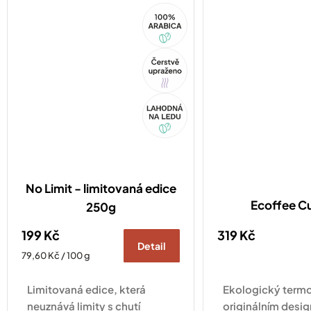
100%
každému outfitu a potěší
všechny, kdo si 
Arabica
všechny, kdo si...
neumí...
Tip
Akce
No Limit - limitovaná edice
Ecoffee C
250g
199 Kč
319 Kč
Detail
Měrná
79,60 Kč / 100 g
cena:
Limitovaná edice, která
Ekologický termo
neuznává limity s chutí
originálním desig