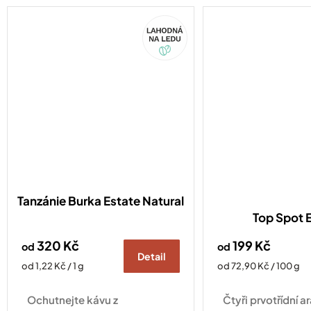
samolepkou. Samolepka na
Akce
auto na rámeček SPZ je
drobnost, která...
Tanzánie Burka Estate Natural
Top Spot 
320 Kč
199 Kč
od
od
Detail
Měrná
Měrná
od 1,22 Kč / 1 g
od 72,90 Kč / 100 g
cena:
cena:
Ochutnejte kávu z
Čtyři prvotřídní 