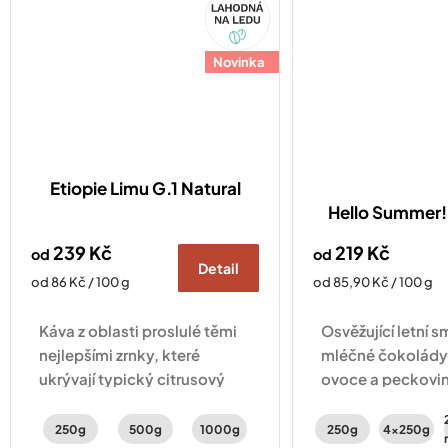
Novinka
Etiopie Limu G.1 Natural
Hello Summer! 
239 Kč
219 Kč
od
od
Detail
Měrná
Měrná
od 86 Kč / 100 g
od 85,90 Kč / 100 g
cena:
cena:
Káva z oblasti proslulé těmi
Osvěžující letní s
nejlepšími zrnky, které
mléčné čokolády
ukrývají typický citrusový
ovoce a peckovin
profil. Svěžest doplňují tóny
Vyberte si ze 2 r
peckovin a karamelu.
250g
500g
1000g
250g
4x250g