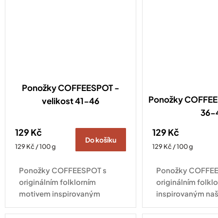
Ponožky COFFEESPOT -
Ponožky COFFEES
velikost 41-46
36-
129 Kč
129 Kč
Do košíku
Měrná
Měrná
129 Kč / 100 g
129 Kč / 100 g
cena:
cena:
Ponožky COFFEESPOT s
Ponožky COFFEE
originálním folklorním
originálním folk
motivem inspirovaným
inspirovaným naš
naší espresso směsí Ta naša
směsí Ta naša ne
nekyselá dodají šmrnc
šmrnc každému ou