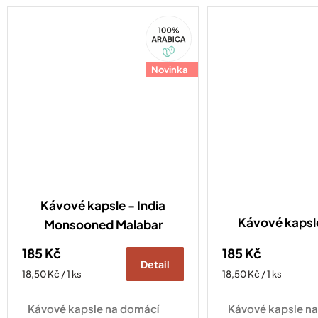
pražírny, dnes může najít
100%
nové využití u vás doma.
Arabica
Díky...
Novinka
Kávové kapsle - India
Kávové kaps
Monsooned Malabar
185 Kč
185 Kč
Detail
Měrná
Měrná
18,50 Kč / 1 ks
18,50 Kč / 1 ks
cena:
cena:
Kávové kapsle na domácí
Kávové kapsle n