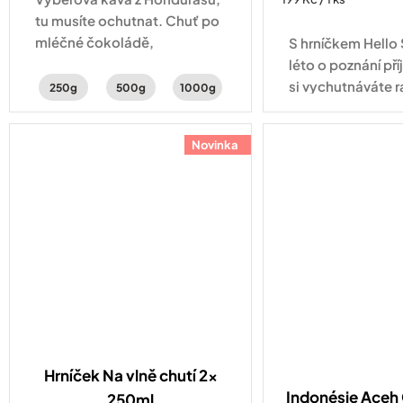
cena:
tu musíte ochutnat. Chuť po
mléčné čokoládě,
S hrníčkem Hell
peckovinách s jemnou
léto o poznání pří
aciditou.
si vychutnáváte r
250g
500g
1000g
cappuccino na b
odpolední filtrov
Novinka
zahradě nebo veče
západu...
Hrníček Na vlně chutí 2x
Indonésie Ace
250ml