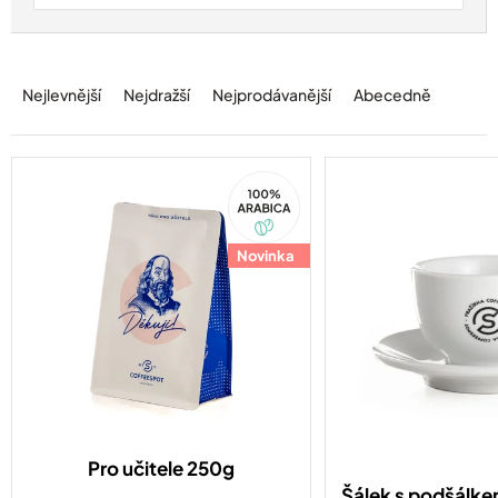
Ř
a
Nejlevnější
Nejdražší
Nejprodávanější
Abecedně
z
e
n
í
100%
Arabica
p
r
o
Novinka
d
u
k
t
ů
Pro učitele 250g
Šálek s podšálke