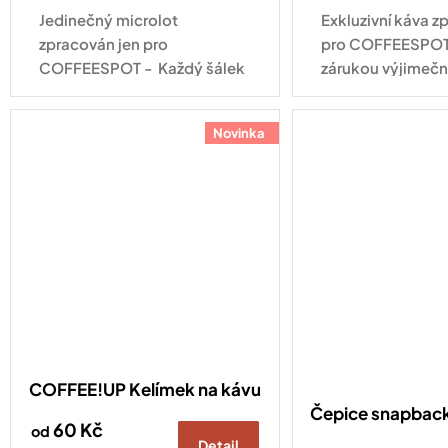
Jedinečný microlot
Exkluzivní káva z
zpracován jen pro
pro COFFEESPOT 
COFFEESPOT - Každý šálek
zárukou výjimečn
má svůj příběh.
Novinka
COFFEE!UP Kelímek na kávu
Čepice snapba
60 Kč
od
Detail