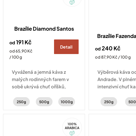
Brazílie Diamond Santos
Brazílie Fazenda
191 Kč
od
Detail
240 Kč
od
Měrná
od 65,90 Kč
cena:
Měrná
/ 100 g
od 87,90 Kč / 100 g
cena:
Vyvážená a jemná káva z
Výběrová káva od
malých rodinných farem v
Andrade. V plném 
sobě ukrývá chuť oříšků,
intenzivní chuť k
čokolády a sušeného ovoce.
perníku a lískovýc
250g
500g
1000g
250g
500
100%
Arabica