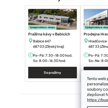
Pražírna kávy v Babicích
Prodejna Hra
Babice 647
Hradčovice 
687 03 (Zlínský kraj)
687 33 (Zlíns
Po–Pá: 7:30–18:00 hod.
Po–Pá: 7:3
So: 8:00-16:30 hod.
So–Ne: 8:0
Do pražírny
Do pr
Tento web p
personaliza
soubory co
zlepšovat 
https://bu