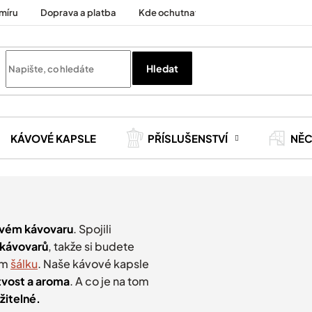
míru
Doprava a platba
Kde ochutnat
Cesty za kávou
Hledat
KÁVOVÉ KAPSLE
PŘÍSLUŠENSTVÍ
NĚ
ovém kávovaru
.
Spojili
 kávovarů
, takže si budete
ém
šálku
. Naše kávové kapsle
tvost a aroma
. A co je na tom
žitelné.