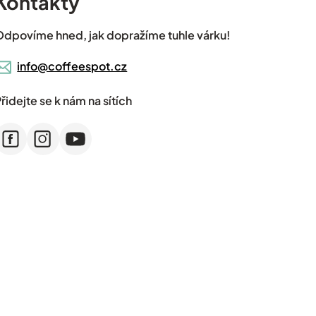
Kontakty
Odpovíme hned, jak dopražíme tuhle várku!
info@coffeespot.cz
řidejte se k nám na sítích