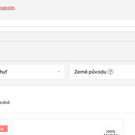
kapsle
.
chuť
Země původu
?
edně
ka
100%
Arabica