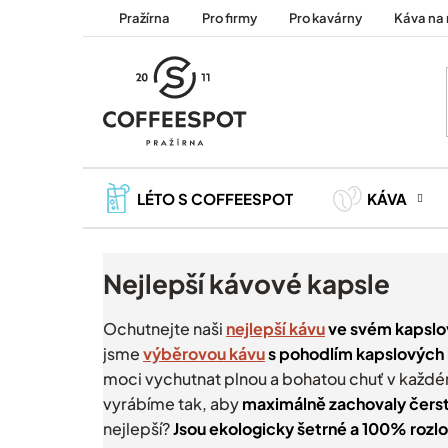
Přejít
Pražírna
Pro firmy
Pro kavárny
Káva na 
na
obsah
LÉTO S COFFEESPOT
KÁVA
Nejlepší kávové kapsle
Ochutnejte naši
nejlepší kávu
ve svém kapsl
jsme
výběrovou kávu
s pohodlím kapslových
moci vychutnat plnou a bohatou chuť v každ
vyrábíme tak, aby
maximálně
zachovaly čers
nejlepší?
Jsou ekologicky šetrné a 100% rozlo