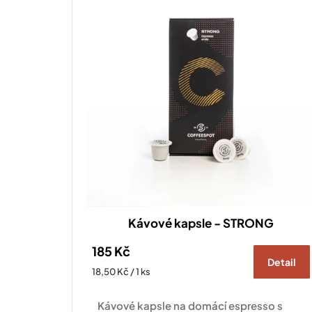
r
o
d
u
k
t
ů
Kávové kapsle - STRONG
185 Kč
Detail
Měrná
18,50 Kč / 1 ks
cena:
Kávové kapsle na domácí espresso s