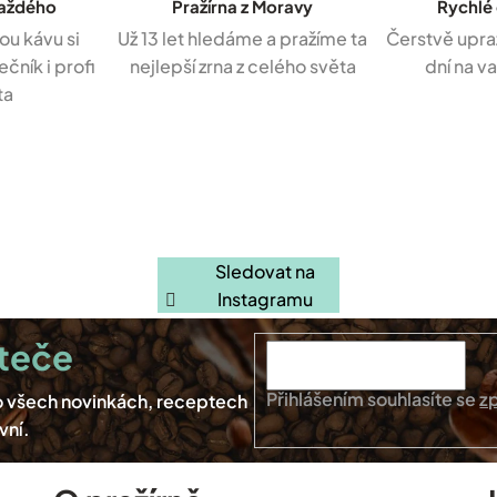
každého
Pražírna z Moravy
Rychlé
ou kávu si
Už 13 let hledáme a pražíme ta
Čerstvě upra
čník i profi
nejlepší zrna z celého světa
dní na v
ta
Sledovat na
Instagramu
Přihlášením souhlasíte se
z