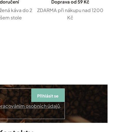
 doručení
Doprava od 59 Kč
žená káva do 2
ZDARMA při nákupu nad 1200
ašem stole
Kč
Přihlásit se
pracováním osobních údajů
.