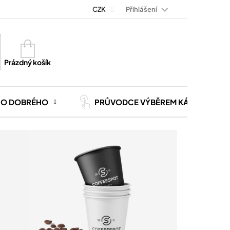
Přihlášení
Magazín Kávoviny
Blog
CZK
Kontakt
Kariéra
Nákupní
košík
Prázdný košík
CO DOBRÉHO
PRŮVODCE VÝBĚREM KÁVY