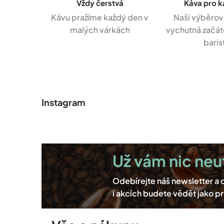
Vždy čerstvá
Káva pro 
Kávu pražíme každý den v
Naši výběrov
malých várkách
vychutná začáte
baris
Z
á
p
Instagram
a
t
í