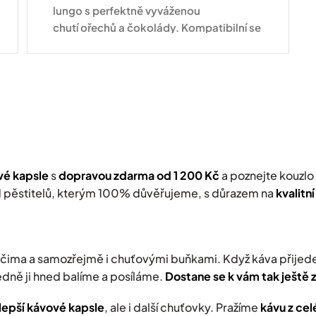
lungo s perfektně vyváženou
chutí ořechů a čokolády. Kompatibilní se
všemi druhy kávovarů standardu
Nespresso Original
O
v
l
á
d
a
c
í
vé kapsle
s
dopravou zdarma od 1 200 Kč
a poznejte kouzlo
p
r
 pěstitelů, kterým 100% důvěřujeme, s důrazem na
kvalitn
v
k
y
v
ima a samozřejmě i chuťovými buňkami. Když káva přijede
ý
p
edně ji hned balíme a posíláme.
Dostane se k vám tak ještě 
i
s
jlepší kávové kapsle
, ale i další chuťovky. Pražíme
kávu z cel
u