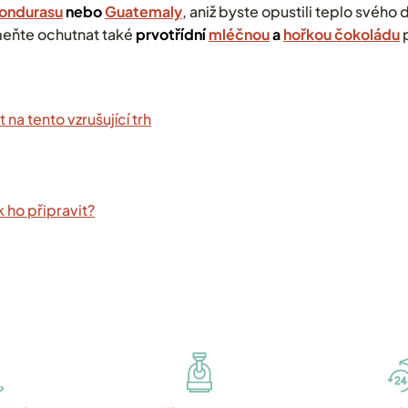
ondurasu
nebo
Guatemaly
, aniž byste opustili teplo své
meňte ochutnat také
prvotřídní
mléčnou
a
hořkou čokoládu
p
 na tento vzrušující trh
k ho připravit?