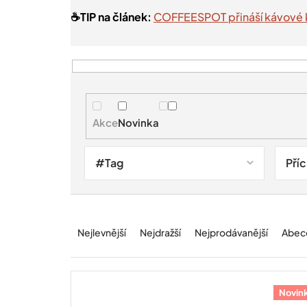
☕️TIP na článek:
COFFEESPOT přináší kávové 
V
ý
p
i
Akce
Novinka
s
p
r
#Tag
Pří
o
d
u
Ř
k
a
t
Nejlevnější
Nejdražší
Nejprodávanější
Abec
z
ů
e
n
í
Novin
p