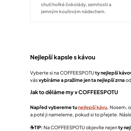
chutí hořké čokolády, zemitosti a
jemným kouřovým nádechem.
Kompatibilní se všemi druhy kávovarů
standardu Nespresso Original
Nejlepší kapsle s kávou
Vyberte si na COFFEESPOTU
ty nejlepší
kávo
vás
v
ybíráme a pražíme jen ta nejlepší zrna
od
Jak to děláme my v COFFEESPOTU
Napřed vybereme tu
nejlepší kávu
.
Nosem, oč
a poté ji nameleme, pokud si to přejete. Násl
☕️TIP:
Na COFFEESPOTU objevíte nejen
ty ne