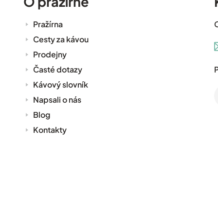
O pražírně
Pražírna
Cesty za kávou
Prodejny
Časté dotazy
P
Kávový slovník
Napsali o nás
Blog
Kontakty