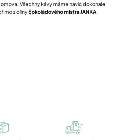
ho domova. Všechny kávy máme navíc d
okonale
římo z dílny
čokoládového mistra JANKA
.