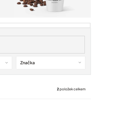
Značka
2
položek celkem