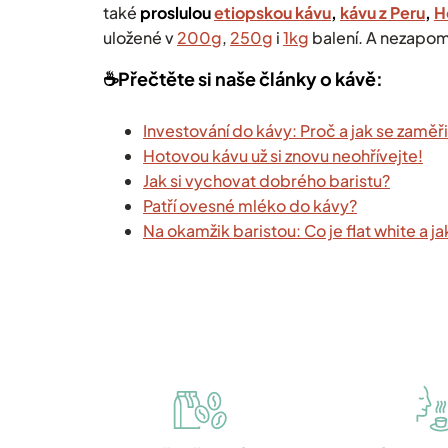
také
proslulou
etiopskou kávu
,
kávu z Peru
,
H
uložené v
200g
,
250g
i
1kg
balení
. A nezapo
☕️Přečtěte si naše články o kávě:
Investování do kávy: Proč a jak se zaměřit
Hotovou kávu už si znovu neohřívejte!
Jak si vychovat dobrého baristu?
Patří ovesné mléko do kávy?
Na okamžik baristou: Co je flat white a ja