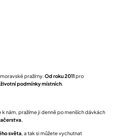
 moravské pražírny.
Od roku 2011
pro
í životní podmínky místních
.
 k nám, pražíme ji denně po menších dávkách
začerstva.
ého světa
, a tak si můžete vychutnat