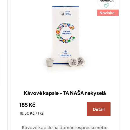
Novinka
Kávové kapsle - TA NAŠA nekyselá
185 Kč
Detail
Měrná
18,50 Kč / 1 ks
cena:
Kávové kapsle na domácí espresso nebo