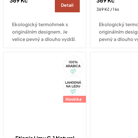
369 Kč
369 Kč
Detail
Měrná
369 Kč / 1 ks
cena:
Ekologický termohrnek s
Ekologický termo
originálním designem. Je
originálním desig
velice pevný a dlouho vydrží.
pevný a dlouho v
Vhodný pro každodenní
pro každodenní vy
využití.
100%
Arabica
Akce
Novinka