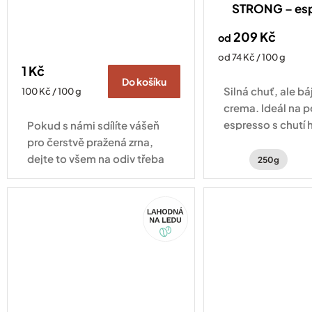
STRONG – es
209 Kč
od
Měrná
od 74 Kč / 100 g
1 Kč
cena:
Do košíku
Silná chuť, ale b
Měrná
100 Kč / 100 g
cena:
crema. Ideál na 
espresso s chutí 
Pokud s námi sdílíte vášeň
čokolády, zemito
pro čerstvě pražená zrna,
jemným kouřový
dejte to všem na odiv třeba
250g
právě naší minimalistickou
samolepkou. Samolepka na
Akce
auto na rámeček SPZ je
drobnost, která...