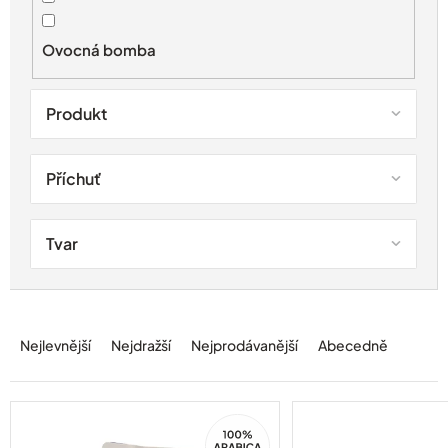
k
t
Ovocná bomba
ů
Produkt
Příchuť
Tvar
Ř
a
Nejlevnější
Nejdražší
Nejprodávanější
Abecedně
z
e
n
í
100%
Arabica