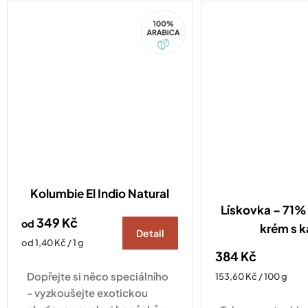
Kompatibilní se všemi druhy
100%
kávovarů standardu
Arabica
Nespresso Original
Kolumbie El Indio Natural
Lískovka – 71% 
349 Kč
od
krém s 
Detail
Měrná
od 1,40 Kč / 1 g
384 Kč
cena:
Dopřejte si něco speciálního
Měrná
153,60 Kč / 100 g
cena:
- vyzkoušejte exotickou