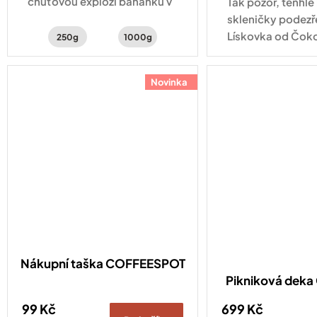
chuťovou explozi banánků v
Tak pozor, tenhle
čokoládě, červeného
skleničky podezře
pomeranče a kakaa
Lískovka od Čok
250g
1000g
JANEK obsahuje 7
vybraných lískový
Novinka
kvalitní kakao, 
a...
Nákupní taška COFFEESPOT
Pikniková dek
99 Kč
699 Kč