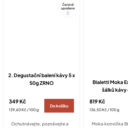
Tip
2. Degustační balení kávy 5 x
Bialetti Moka E
50g ZRNO
šálků kávy
349 Kč
819 Kč
Do košíku
Měrná
Měrná
139,60 Kč / 100 g
136,50 Kč / 100 g
cena:
cena:
Ochutnávejte, poznávejte a
Moka konvička Bi