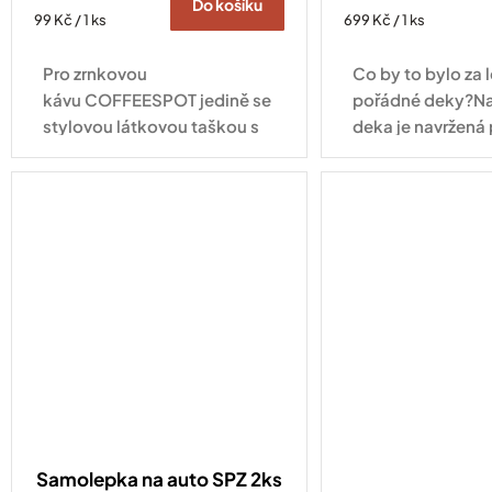
Do košíku
Měrná
Měrná
99 Kč / 1 ks
699 Kč / 1 ks
cena:
cena:
Pro zrnkovou
Co by to bylo za l
kávu COFFEESPOT jedině se
pořádné deky?Na
stylovou látkovou taškou s
deka je navržená 
logem naší pražírny!
aby vám zpříjemni
Bavlněná nákupní taška
– ať už si dáváte
COFFEESPOT je praktický
stromem, svačíte.
doplněk pro každodenní
pochůzky...
Samolepka na auto SPZ 2ks