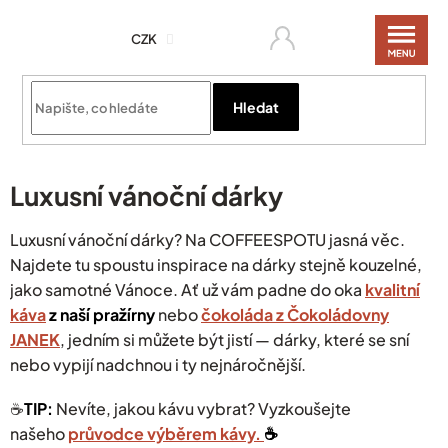
Přejít
na
CZK
obsah
Hledat
Luxusní vánoční dárky
Luxusní vánoční dárky? Na COFFEESPOTU jasná věc.
Najdete tu spoustu inspirace na dárky stejně kouzelné,
jako samotné Vánoce.
Ať už vám padne do oka
kvalitní
káva
z naší pražírny
nebo
čokoláda z Čokoládovny
JANEK
, jedním si můžete být jistí — dárky, které se sní
nebo vypijí nadchnou i ty nejnáročnější.
☕️
TIP:
Nevíte, jakou kávu vybrat? Vyzkoušejte
našeho
průvodce výběrem kávy.
☕️