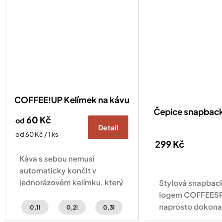
COFFEE!UP Kelímek na kávu
Čepice snapba
60 Kč
od
Detail
Měrná
od 60 Kč / 1 ks
299 Kč
cena:
Káva s sebou nemusí
automaticky končit v
jednorázovém kelímku, který
Stylová snapback
pak skončí v odpadkovém
logem COFFEESP
koši. COFFEE!UP kelímek na
naprosto dokon
0,1l
0,2l
0,3l
kávu vznikl pro všechny, kdo
pro každodenní n