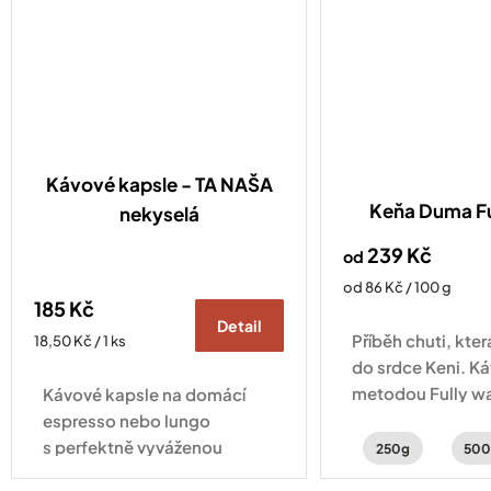
Kávové kapsle - TA NAŠA
Keňa Duma F
nekyselá
239 Kč
od
Měrná
od 86 Kč / 100 g
185 Kč
cena:
Detail
Příběh chuti, kte
Měrná
18,50 Kč / 1 ks
cena:
do srdce Keni. K
metodou Fully wa
Kávové kapsle na domácí
ostružin, černého
espresso nebo lungo
jasmínu.
s perfektně vyváženou
250g
500
chutí ořechů a čokolády.