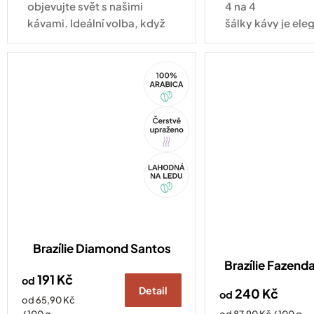
objevujte svět s našimi
4 na 4
kávami. Ideální volba, když
šálky kávy je ele
se nemůžete rozhodnout!
tradičním osmih
a v hliníkovém pr
100%
nikdy...
Arabica
Tip
Akce
Brazílie Diamond Santos
Brazílie Fazenda
191 Kč
od
Detail
240 Kč
od
Měrná
od 65,90 Kč
cena:
Měrná