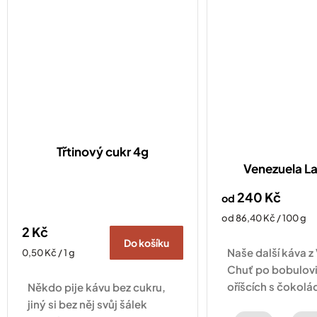
Třtinový cukr 4g
Venezuela L
240 Kč
od
Měrná
od 86,40 Kč / 100 g
2 Kč
cena:
Do košíku
Naše další káva z
Měrná
0,50 Kč / 1 g
cena:
Chuť po bobulovi
oříšcích s čokol
Někdo pije kávu bez cukru,
jiný si bez něj svůj šálek