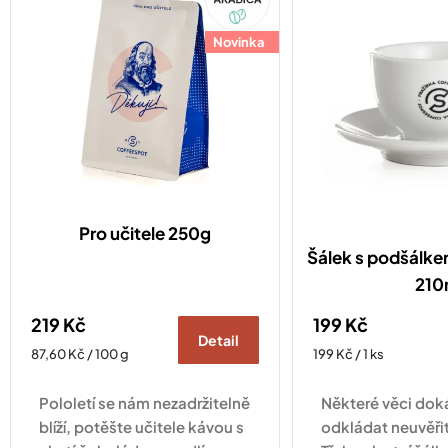
p
r
o
Novinka
d
u
k
t
ů
Pro učitele 250g
Šálek s podšálke
210
219 Kč
199 Kč
Detail
Měrná
Měrná
87,60 Kč / 100 g
199 Kč / 1 ks
cena:
cena:
Pololetí se nám nezadržitelně
Některé věci do
blíží, potěšte učitele kávou s
odkládat neuvěři