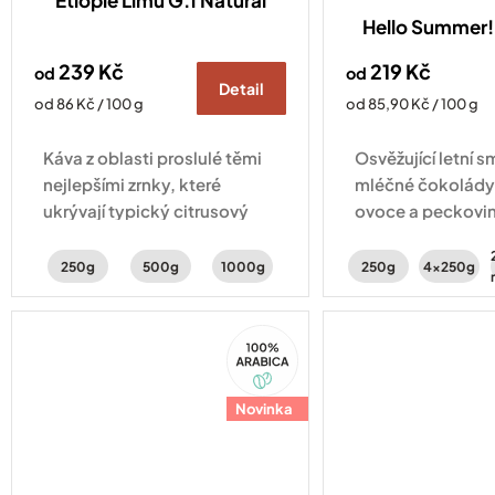
Etiopie Limu G.1 Natural
Hello Summer! 
239 Kč
219 Kč
od
od
Detail
Měrná
Měrná
od 86 Kč / 100 g
od 85,90 Kč / 100 g
cena:
cena:
Káva z oblasti proslulé těmi
Osvěžující letní s
nejlepšími zrnky, které
mléčné čokolády
ukrývají typický citrusový
ovoce a peckovin
profil. Svěžest doplňují tóny
Vyberte si ze 2 r
peckovin a karamelu.
250g
500g
1000g
250g
4x250g
100%
Arabica
Novinka