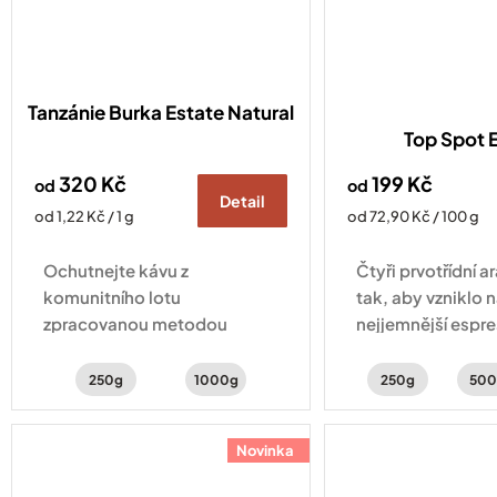
Tanzánie Burka Estate Natural
Top Spot 
320 Kč
199 Kč
od
od
Detail
Měrná
Měrná
od 1,22 Kč / 1 g
od 72,90 Kč / 100 g
cena:
cena:
Ochutnejte kávu z
Čtyři prvotřídní 
komunitního lotu
tak, aby vzniklo 
zpracovanou metodou
nejjemnější espre
natural, nabízející svěží chuť
sladké chuti ucít
lesního ovoce, ibišku a
a kakaové tóny.
250g
1000g
250g
500
vanilky.
Novinka