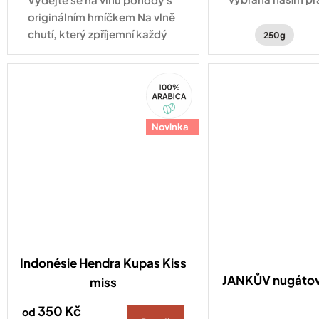
Indonésii.
originálním hrníčkem Na vlně
chutí, který zpříjemní každý
250g
okamžik s vaším oblíbeným
nápojem.
100%
Arabica
Novinka
Indonésie Hendra Kupas Kiss
JANKŮV nugátov
miss
350 Kč
od