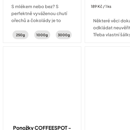
S mlékem nebo bez? S
Měrná
189 Kč / 1 ks
cena:
perfektně vyváženou chutí
ořechů a čokolády je to
Některé věci do
jedno – lahodná je pořád
odkládat neuvěři
stejně.
Třeba vlastní šálk
250g
1000g
3000g
tady! Šálek na e
objemu 60 ml se 
aby vaše espress
přesně...
Ponožky COFFEESPOT -