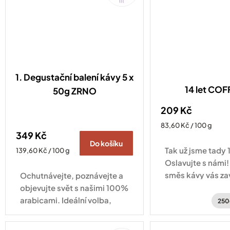
1. Degustační balení kávy 5 x
14 let CO
50g ZRNO
209 Kč
Měrná
83,60 Kč / 100 g
349 Kč
cena:
Do košíku
Tak už jsme tady 1
Měrná
139,60 Kč / 100 g
cena:
Oslavujte s námi!
směs kávy vás za
Ochutnávejte, poznávejte a
po kávových plan
objevujte svět s našimi 100%
Hondurasu a Brazí
arabicami. Ideální volba,
250
když se nemůžete
rozhodnout!