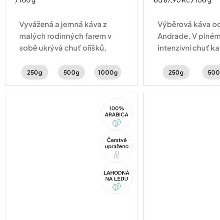
/ 100 g
od 87,90 Kč / 100 g
cena:
Vyvážená a jemná káva z
Výběrová káva od
malých rodinných farem v
Andrade. V plném 
sobě ukrývá chuť oříšků,
intenzivní chuť k
čokolády a sušeného ovoce.
perníku a lískovýc
250g
500g
1000g
250g
500
100%
Arabica
Tip
Akce