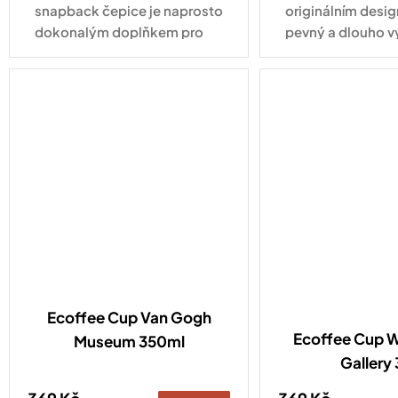
snapback čepice je naprosto
originálním desig
dokonalým doplňkem pro
pevný a dlouho v
každodenní nošení. Tahle
pro každodenní vy
varianta ve vyletněném
kabátku s nápisem Hello
Summer zaujme na první...
Ecoffee Cup Van Gogh
Ecoffee Cup Wi
Museum 350ml
Gallery