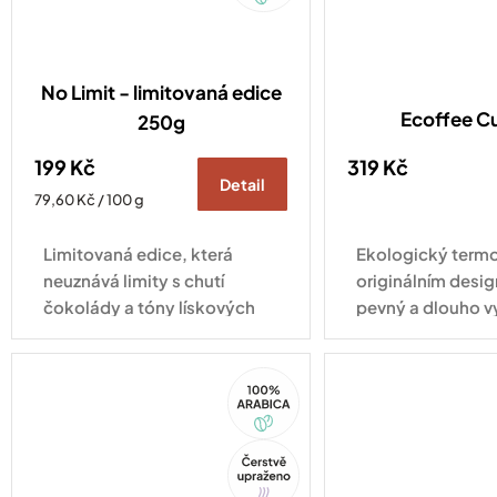
No Limit - limitovaná edice
Ecoffee C
250g
199 Kč
319 Kč
Detail
Měrná
79,60 Kč / 100 g
cena:
Limitovaná edice, která
Ekologický termo
neuznává limity s chutí
originálním desig
čokolády a tóny lískových
pevný a dlouho v
oříšků.
pro každodenní vy
100%
Arabica
Tip