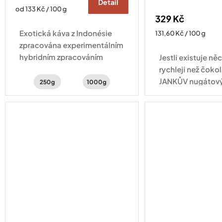
Detail
Měrná
od 133 Kč / 100 g
329 Kč
cena:
Exotická káva z Indonésie
Měrná
131,60 Kč / 100 g
cena:
zpracována experimentálním
hybridním zpracováním
Jestli existuje něc
natural a washed . Šálek
rychleji než čokol
kávy s chutí šťavnatého kiwi,
JANKŮV nugátový
250g
1000g
hrozinek a třtinového cukru.
skleničce na vás
tříbarevný arašíd
kterém se střídají.