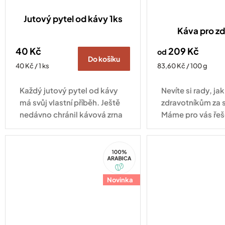
Jutový pytel od kávy 1ks
Káva pro zd
40 Kč
209 Kč
od
Do košíku
Měrná
Měrná
40 Kč / 1 ks
83,60 Kč / 100 g
cena:
cena:
Každý jutový pytel od kávy
Nevíte si rady, j
má svůj vlastní příběh. Ještě
zdravotníkům za 
nedávno chránil kávová zrna
Máme pro vás řeš
při jejich cestě z plantáže do
pražírny, dnes může najít
100%
nové využití u vás doma.
Arabica
Díky...
Novinka