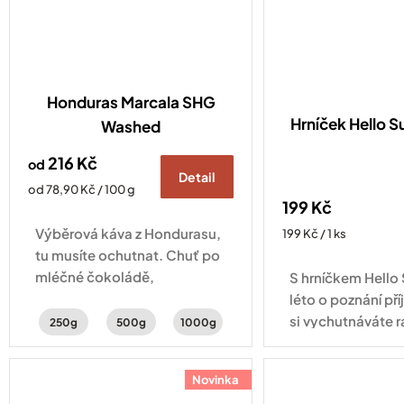
Honduras Marcala SHG
Hrníček Hello
Washed
216 Kč
od
Detail
Měrná
od 78,90 Kč / 100 g
199 Kč
cena:
Výběrová káva z Hondurasu,
Měrná
199 Kč / 1 ks
cena:
tu musíte ochutnat. Chuť po
mléčné čokoládě,
S hrníčkem Hell
peckovinách s jemnou
léto o poznání pří
aciditou.
si vychutnáváte r
250g
500g
1000g
cappuccino na b
odpolední filtrov
Novinka
zahradě nebo veče