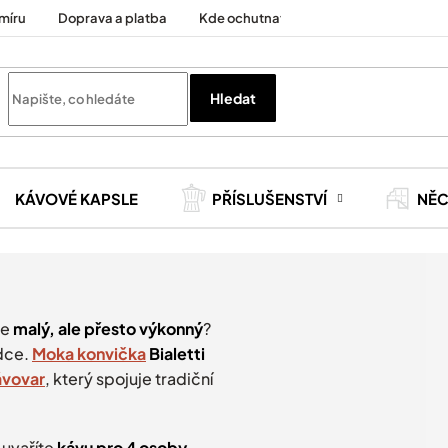
míru
Doprava a platba
Kde ochutnat
Cesty za kávou
Hledat
KÁVOVÉ KAPSLE
PŘÍSLUŠENSTVÍ
NĚ
je
malý, ale přesto výkonný
?
ídce.
Moka konvička
Bialetti
ávovar
, který spojuje tradiční
uvaříte
kávu pro 4 osoby
—