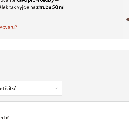
álek tak vyjde na
zhruba 50 ml
ávovaru?
et šálků
edně