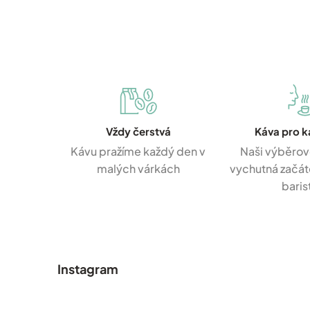
Vždy čerstvá
Káva pro 
Kávu pražíme každý den v
Naši výběrov
malých várkách
vychutná začáte
baris
Z
á
p
Instagram
a
t
í