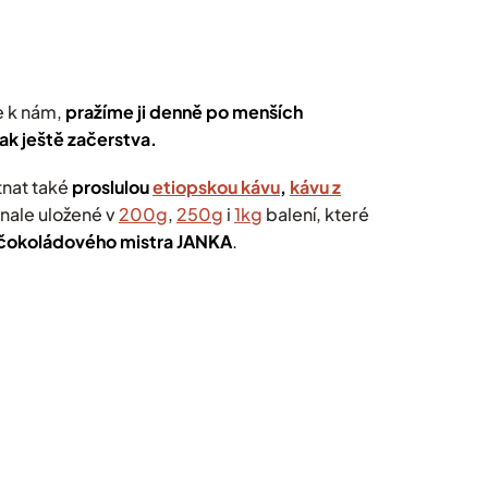
e k nám,
pražíme ji denně po menších
ak ještě začerstva.
tnat také
proslulou
etiopskou kávu
,
kávu z
nale uložené v
200g
,
250g
i
1kg
balení, které
čokoládového mistra JANKA
.