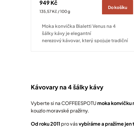
949 Kč
Do košíku
Měrná
135,57 Kč / 100 g
cena:
Moka konvička Bialetti Venus na 4
šálky kávy je elegantní
nerezový kávovar, který spojuje tradiční
italskou přípravu kávy s moderním
designem. Značka...
Kávovary na 4 šálky kávy
Vyberte si na COFFEESPOTU
moka konvičku n
kouzlo moravské pražírny.
Od roku 2011
pro vás
v
ybíráme a pražíme jen t