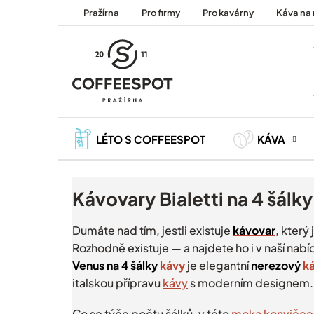
Přejít
Pražírna
Pro firmy
Pro kavárny
Káva na 
na
obsah
LÉTO S COFFEESPOT
KÁVA
Kávovary Bialetti na 4 šálky
Dumáte nad tím, jestli existuje
kávovar
, který 
Rozhodně existuje — a najdete ho i v naší nab
Venus na 4 šálky
kávy
je
elegantní
nerezový
k
italskou přípravu
kávy
s moderním designem.
Co se týče počtu šálků, v této
moka konvičce