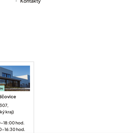
Kontakty
dčovice
307,
ký kraj)
0–18:00 hod.
0-16:30 hod.