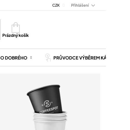
Přihlášení
Magazín Kávoviny
Blog
CZK
Kontakt
Kariéra
Nákupní
košík
Prázdný košík
CO DOBRÉHO
PRŮVODCE VÝBĚREM KÁVY