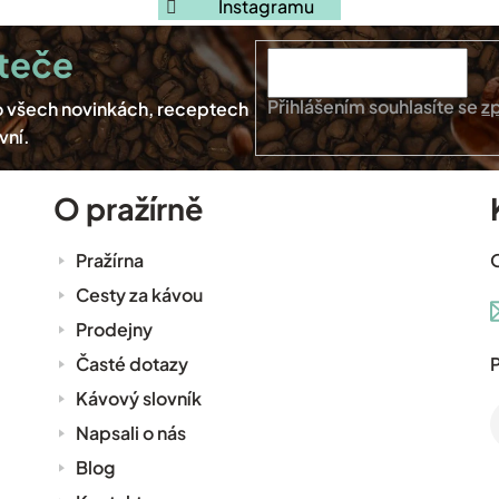
Instagramu
Přihlášením souhlasíte se
z
O pražírně
Pražírna
Cesty za kávou
Prodejny
Časté dotazy
P
Kávový slovník
Napsali o nás
Blog