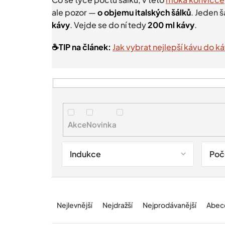
ale pozor —
o objemu italských šálků
. Jeden š
kávy
. Vejde se do ní tedy
200 ml kávy
.
☕️TIP na článek:
Jak vybrat nejlepší kávu do k
V
ý
p
i
Akce
Novinka
s
p
r
Indukce
Poč
o
d
u
Ř
k
a
t
Nejlevnější
Nejdražší
Nejprodávanější
Abec
z
ů
e