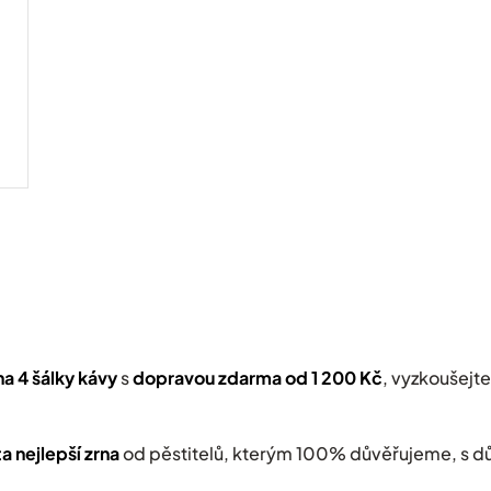
O
v
l
á
d
a
c
í
a 4 šálky kávy
s
dopravou zdarma od 1 200 Kč
, vyzkoušejte
p
r
v
k
a nejlepší zrna
od pěstitelů, kterým 100% důvěřujeme, s d
y
v