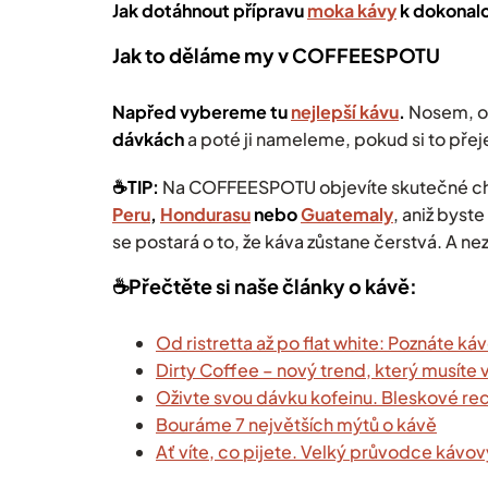
Jak dotáhnout přípravu
moka kávy
k dokonalo
Jak to děláme my v COFFEESPOTU
Napřed vybereme tu
nejlepší kávu
.
Nosem, o
dávkách
a poté ji nameleme, pokud si to přej
☕️TIP:
Na COFFEESPOTU objevíte skutečné
ch
Peru
,
Hondurasu
nebo
Guatemaly
, aniž byst
se postará o to, že káva zůstane čerstvá
. A n
☕️Přečtěte si naše články o kávě:
Od ristretta až po flat white: Poznáte k
Dirty Coffee – nový trend, který musíte 
Oživte svou dávku kofeinu. Bleskové re
Bouráme 7 největších mýtů o kávě
Ať víte, co pijete. Velký průvodce kávo