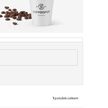
1
položek celkem