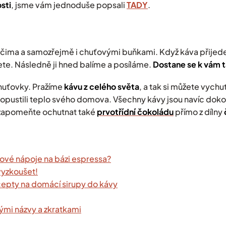
sti
, jsme vám jednoduše popsali
TADY
.
ý
p
i
s
u
čima a samozřejmě i chuťovými buňkami. Když káva přijed
ete. Následně ji hned balíme a posíláme.
Dostane se k vám t
uťovky. Pražíme
kávu z celého světa
, a tak si můžete vychu
e opustili teplo svého domova. Všechny kávy jsou navíc d
oko
ezapomeňte ochutnat také
prvotřídní čokoládu
přímo z dílny
ávové nápoje na bázi espressa?
vyzkoušet!
cepty na domácí sirupy do kávy
vými názvy a zkratkami