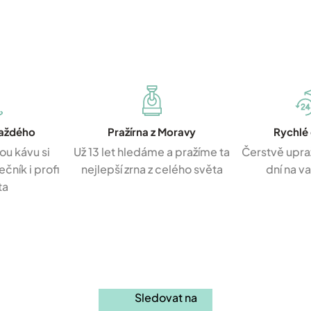
každého
Pražírna z Moravy
Rychlé
ou kávu si
Už 13 let hledáme a pražíme ta
Čerstvě upra
čník i profi
nejlepší zrna z celého světa
dní na v
ta
Sledovat na