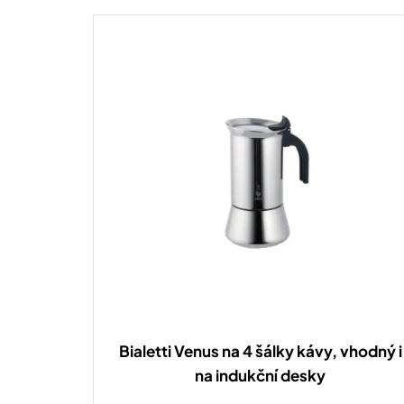
n
í
p
r
o
d
u
k
t
ů
Bialetti Venus na 4 šálky kávy, vhodný i
na indukční desky