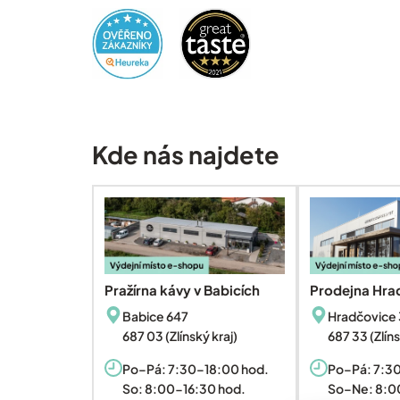
Kde nás najdete
Pražírna kávy v Babicích
Prodejna Hra
Babice 647
Hradčovice 
687 03 (Zlínský kraj)
687 33 (Zlíns
Po–Pá: 7:30–18:00 hod.
Po–Pá: 7:3
So: 8:00-16:30 hod.
So–Ne: 8:0