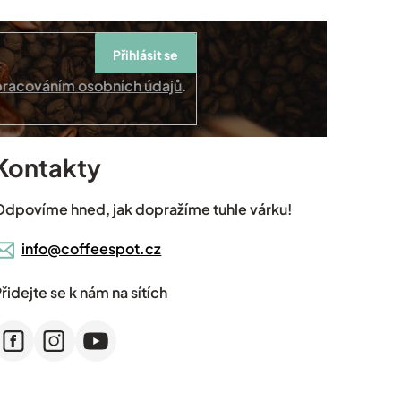
Přihlásit se
pracováním osobních údajů
.
Kontakty
Odpovíme hned, jak dopražíme tuhle várku!
info@coffeespot.cz
řidejte se k nám na sítích