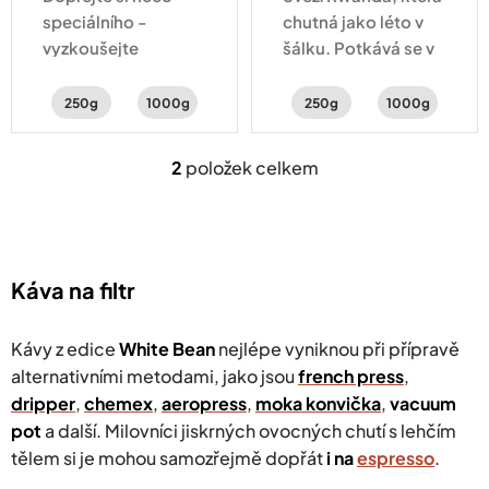
speciálního -
chutná jako léto v
vyzkoušejte
šálku. Potkává se v
exotickou chuťovou
ní šťavnatá broskev,
explozi banánků v
pomeranč a jemný
250g
1000g
250g
1000g
čokoládě,
karamel.
červeného
2
položek celkem
O
pomeranče a kakaa
v
l
á
d
a
Káva na filtr
c
í
p
Kávy z edice
White Bean
nejlépe vyniknou při přípravě
r
alternativními metodami, jako jsou
french press
,
v
dripper
,
chemex
,
aeropress
k
,
moka konvička
,
vacuum
y
pot
a další. Milovníci jiskrných ovocných chutí s lehčím
v
tělem si je mohou samozřejmě dopřát
i na
espresso
.
ý
p