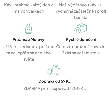
Kávu pražíme každý den v
Naši výběrovou kávu si
malých várkách
vychutná začátečník i profi
barista
Pražírna z Moravy
Rychlé doručení
Už 13 let hledáme a pražíme
Čerstvě upražená káva do
ta nejlepší zrna z celého
2 dní na vašem stole
světa
Doprava od 59 Kč
ZDARMA při nákupu nad 1200 Kč
Z
á
p