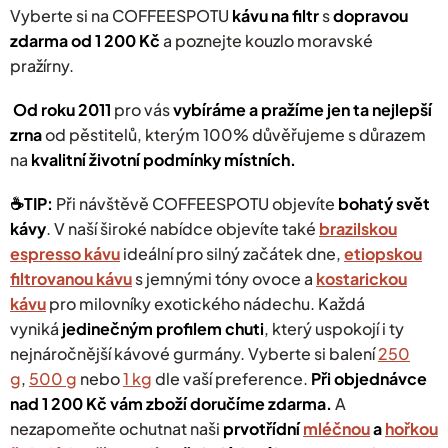
Vyberte si na COFFEESPOTU
kávu na filtr
s
dopravou
i
s
zdarma od 1 200 Kč
a poznejte kouzlo moravské
u
pražírny.
Od roku 2011
pro vás
vybíráme a pražíme jen ta nejlepší
zrna
od pěstitelů, kterým 100% důvěřujeme s důrazem
na
kvalitní životní podmínky místních.
☕️TIP:
Při návštěvě COFFEESPOTU objevíte
bohatý svět
kávy
.
V naší široké nabídce objevíte také
brazilskou
espresso kávu
ideální pro silný začátek dne,
etiopskou
filtrovanou kávu
s jemnými tóny ovoce a
kostarickou
kávu
pro milovníky exotického nádechu. Každá
vyniká
jedinečným profilem chuti
, který uspokojí i ty
nejnáročnější kávové gurmány.
Vyberte si balení
250
g
,
500 g
nebo
1 kg
dle vaší preference.
Při objednávce
nad 1 200 Kč vám zboží doručíme zdarma
.
A
nezapomeňte ochutnat naši
prvotřídní
mléčnou
a
hořkou