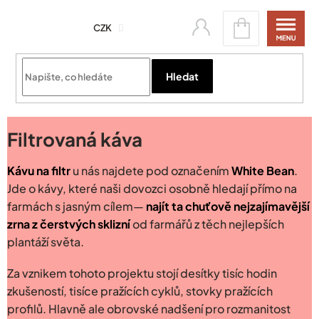
Přejít
Nákupní
na
CZK
košík
obsah
Přihlásit se
Hledat
Filtrovaná káva
Kávu na filtr
u nás najdete pod označením
White Bean
.
Jde o kávy, které naši dovozci osobně hledají přímo na
farmách s jasným cílem—
najít ta chuťově nejzajímavější
zrna z čerstvých sklizní
od farmářů z těch nejlepších
plantáží světa.
Za vznikem tohoto projektu stojí desítky tisíc hodin
zkušeností, tisíce pražících cyklů, stovky pražících
profilů. Hlavně ale obrovské nadšení pro rozmanitost