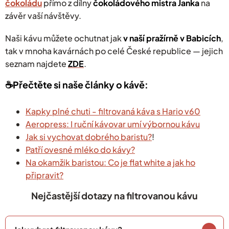
čokoládu
přímo z dílny
čokoládového mistra Janka
na
závěr vaší návštěvy.
Naši kávu můžete ochutnat jak
v naší pražírně v Babicích
,
tak v mnoha kavárnách po celé České republice — jejich
seznam najdete
ZDE
.
☕️Přečtěte si naše články o kávě:
Kapky plné chuti - filtrovaná káva s Hario v60
Aeropress: I ruční kávovar umí výbornou kávu
Jak si vychovat dobrého baristu?
!
Patří ovesné mléko do kávy?
Na okamžik baristou: Co je flat white a jak ho
připravit?
Nejčastější dotazy na filtrovanou kávu