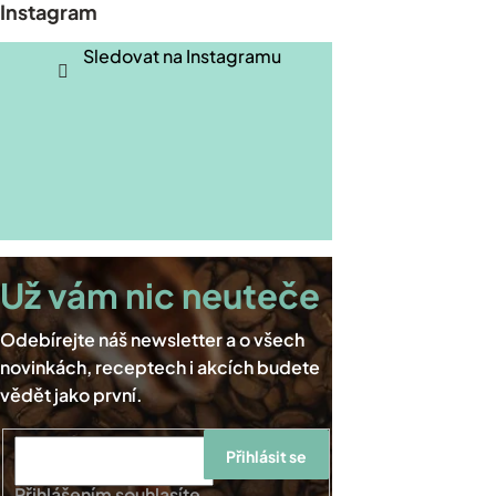
Instagram
a
t
Sledovat na Instagramu
í
Přihlásit se
Přihlášením souhlasíte