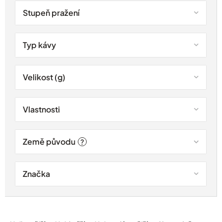
Stupeň pražení
Typ kávy
Velikost (g)
Vlastnosti
Země původu
?
Značka
Ř
a