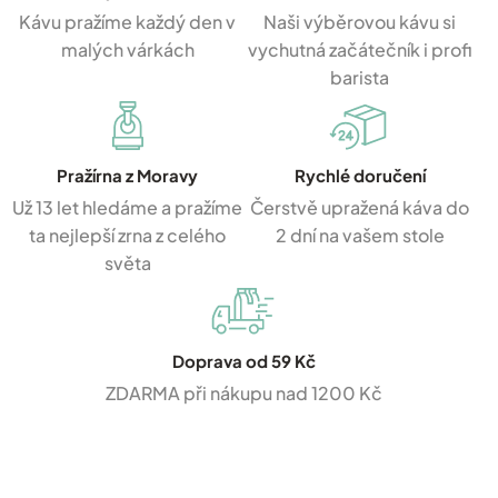
Kávu pražíme každý den v
Naši výběrovou kávu si
malých várkách
vychutná začátečník i profi
barista
Pražírna z Moravy
Rychlé doručení
Už 13 let hledáme a pražíme
Čerstvě upražená káva do
ta nejlepší zrna z celého
2 dní na vašem stole
světa
Doprava od 59 Kč
ZDARMA při nákupu nad 1200 Kč
Z
á
p