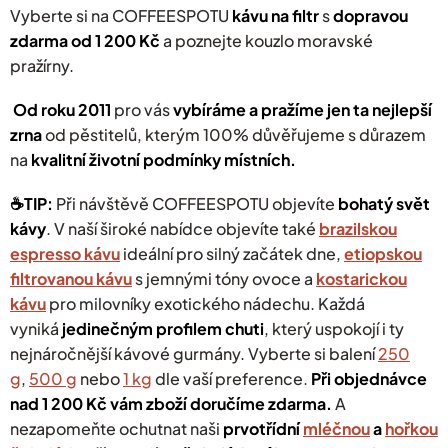
Vyberte si na COFFEESPOTU
kávu na filtr
s
dopravou
i
s
zdarma od 1 200 Kč
a poznejte kouzlo moravské
u
pražírny.
Od roku 2011
pro vás
vybíráme a pražíme jen ta nejlepší
zrna
od pěstitelů, kterým 100% důvěřujeme s důrazem
na
kvalitní životní podmínky místních.
☕️TIP:
Při návštěvě COFFEESPOTU objevíte
bohatý svět
kávy
.
V naší široké nabídce objevíte také
brazilskou
espresso kávu
ideální pro silný začátek dne,
etiopskou
filtrovanou kávu
s jemnými tóny ovoce a
kostarickou
kávu
pro milovníky exotického nádechu. Každá
vyniká
jedinečným profilem chuti
, který uspokojí i ty
nejnáročnější kávové gurmány.
Vyberte si balení
250
g
,
500 g
nebo
1 kg
dle vaší preference.
Při objednávce
nad 1 200 Kč vám zboží doručíme zdarma
.
A
nezapomeňte ochutnat naši
prvotřídní
mléčnou
a
hořkou