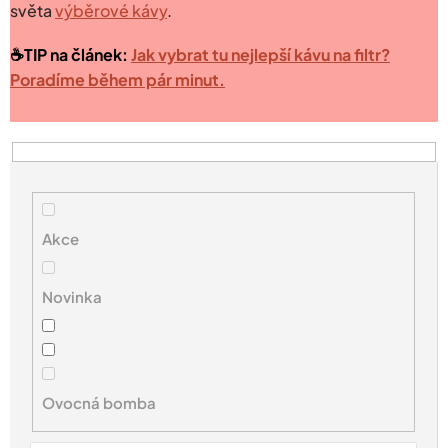
světa
výběrové kávy
.
☕️TIP na článek:
Jak vybrat tu nejlepší kávu na filtr?
Poradíme během pár minut.
V
ý
p
i
s
Akce
p
r
Novinka
o
d
u
k
t
Ovocná bomba
ů