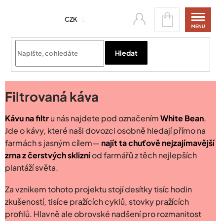
Přejít
Nákupní
na
CZK
košík
obsah
Přihlásit se
Hledat
Filtrovaná káva
Kávu na filtr
u nás najdete pod označením
White Bean
.
Jde o kávy, které naši dovozci osobně hledají přímo na
farmách s jasným cílem—
najít ta chuťově nejzajímavější
zrna z čerstvých sklizní
od farmářů z těch nejlepších
plantáží světa.
Za vznikem tohoto projektu stojí desítky tisíc hodin
zkušeností, tisíce pražících cyklů, stovky pražících
profilů. Hlavně ale obrovské nadšení pro rozmanitost