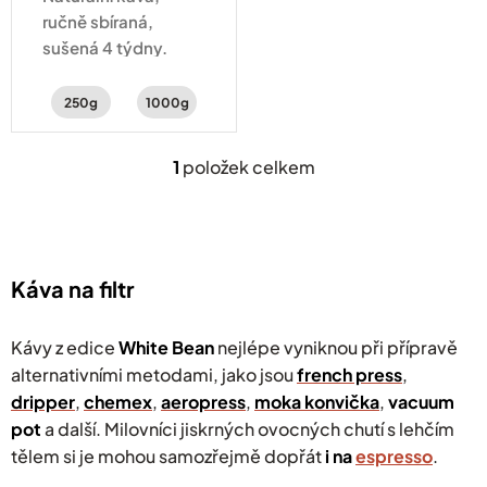
ručně sbíraná,
sušená 4 týdny.
Vyvážená chuť
citrusů, čokolády a
250g
1000g
koření.
1
položek celkem
O
v
l
á
d
a
Káva na filtr
c
í
p
Kávy z edice
White Bean
nejlépe vyniknou při přípravě
r
alternativními metodami, jako jsou
french press
,
v
dripper
,
chemex
,
aeropress
k
,
moka konvička
,
vacuum
y
pot
a další. Milovníci jiskrných ovocných chutí s lehčím
v
tělem si je mohou samozřejmě dopřát
i na
espresso
.
ý
p