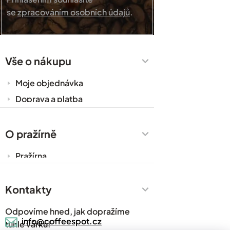
se
zpracováním osobních údajů
.
Vše o nákupu
Moje objednávka
Doprava a platba
Káva do kanceláře
Zakázková výroba
O pražírně
Obchodní podmínky
Pražírna
Ochrana osobních údajů
Cesty za kávou
Prodejny
Kontakty
Časté dotazy
Odpovíme hned, jak dopražíme
Kávový slovník
info@coffeespot.cz
tuhle várku!