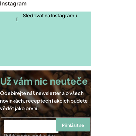
Instagram
a
t
Sledovat na Instagramu
í
Přihlásit se
Přihlášením souhlasíte