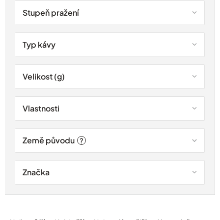
Stupeň pražení
Typ kávy
Velikost (g)
Vlastnosti
Země původu
?
Značka
Ř
a