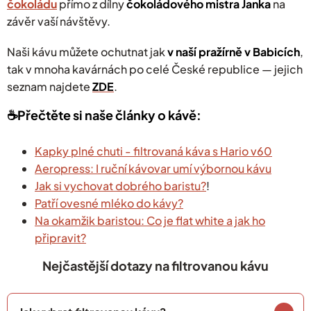
čokoládu
přímo z dílny
čokoládového mistra Janka
na
závěr vaší návštěvy.
Naši kávu můžete ochutnat jak
v naší pražírně v Babicích
,
tak v mnoha kavárnách po celé České republice — jejich
seznam najdete
ZDE
.
☕️Přečtěte si naše články o kávě:
Kapky plné chuti - filtrovaná káva s Hario v60
Aeropress: I ruční kávovar umí výbornou kávu
Jak si vychovat dobrého baristu?
!
Patří ovesné mléko do kávy?
Na okamžik baristou: Co je flat white a jak ho
připravit?
Nejčastější dotazy na filtrovanou kávu