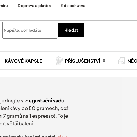
míru
Doprava a platba
Kde ochutnat
Cesty za kávou
Hledat
KÁVOVÉ KAPSLE
PŘÍSLUŠENSTVÍ
NĚ
jednejte si
degustační sadu
alení kávy po 50 gramech, což
í 7 gramů na 1 espresso). To je
dit větší balení.
 nejen zkušení milovníci
kávy
,