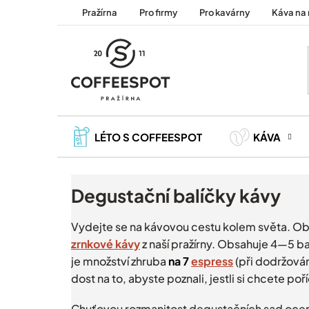
Přejít
Pražírna
Pro firmy
Pro kavárny
Káva na 
na
obsah
LÉTO S COFFEESPOT
KÁVA
Degustační balíčky kávy
Vydejte se na kávovou cestu kolem světa. Ob
zrnkové kávy
z naší pražírny. Obsahuje 4—5 b
je množství zhruba
na 7
espress
(při dodržován
dost na to, abyste poznali, jestli si chcete poří
Chuťovou rozmanitost degustačních sad ocení