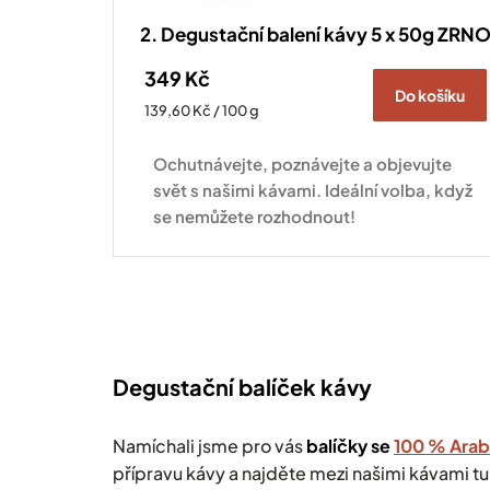
2. Degustační balení kávy 5 x 50g ZRN
349 Kč
Do košíku
Měrná
139,60 Kč / 100 g
cena:
Ochutnávejte, poznávejte a objevujte
svět s našimi kávami. Ideální volba, když
se nemůžete rozhodnout!
Degustační balíček kávy
Namíchali jsme pro vás
balíčky se
100 % Arab
přípravu kávy a najděte mezi našimi kávami tu