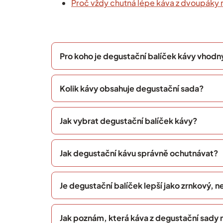
Proč vždy chutná lépe káva z dvoupáky 
Pro koho je degustační balíček kávy vhodn
Kolik kávy obsahuje degustační sada?
Jak vybrat degustační balíček kávy?
Jak degustační kávu správně ochutnávat?
Je degustační balíček lepší jako zrnkový, 
Jak poznám, která káva z degustační sady m