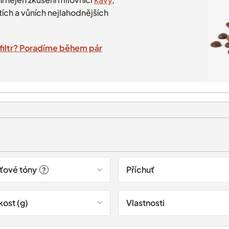
tích a vůních nejlahodnějších
a filtr? Poradíme během pár
ťové tóny
Příchuť
?
kost (g)
Vlastnosti