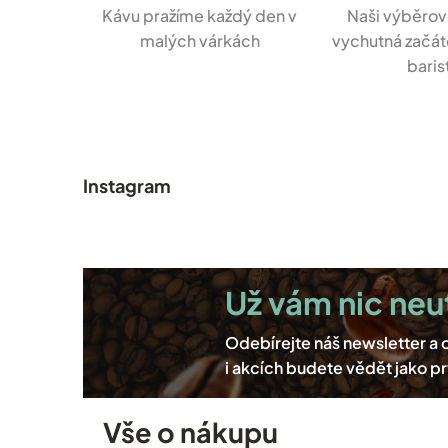
Kávu pražíme každý den v
Naši výběrov
malých várkách
vychutná začáte
baris
Z
á
p
Instagram
a
t
í
Vše o nákupu