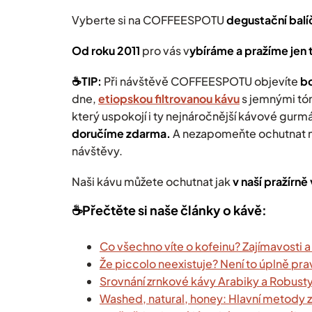
Vyberte si na COFFEESPOTU
degustační balí
Od roku 2011
pro vás v
ybíráme a pražíme jen t
☕️TIP:
Při návštěvě COFFEESPOTU objevíte
bo
dne,
etiopskou filtrovanou kávu
s jemnými tó
který uspokojí i ty nejnáročnější kávové gurm
doručíme zdarma
.
A nezapomeňte ochutnat 
návštěvy.
Naši kávu můžete ochutnat jak
v naší pražírně
☕️Přečtěte si naše články o kávě:
Co všechno víte o kofeinu? Zajímavosti a
Že piccolo neexistuje? Není to úplně pr
Srovnání zrnkové kávy Arabiky a Robust
Washed, natural, honey: Hlavní metody 