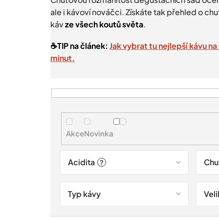
ale i kávoví nováčci. Získáte tak přehled o chu
káv
ze všech koutů světa
.
☕️TIP na článek:
Jak vybrat tu nejlepší kávu n
minut.
V
ý
p
i
Akce
Novinka
s
p
r
Acidita
Chu
?
o
d
u
Typ kávy
Veli
k
t