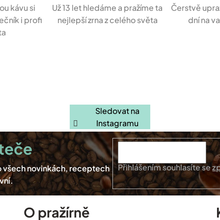
ou kávu si
Už 13 let hledáme a pražíme ta
Čerstvě upra
čník i profi
nejlepší zrna z celého světa
dní na v
ta
Sledovat na
Instagramu
Přihlášením souhlasíte se
z
O pražírně