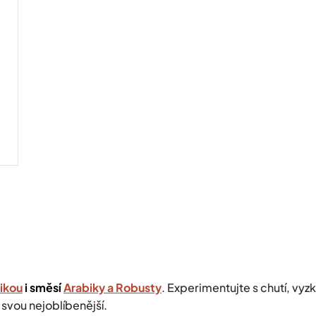
O
O
v
l
á
d
a
c
í
ikou
i směsí
Arabiky a Robusty
. Experimentujte s chutí, vyz
p
r
 svou nejoblíbenější.