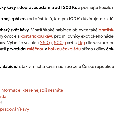
v
k
čky kávy
s
dopravou zdarma od 1 200 Kč
a poznejte kouzlo 
y
v
a nejlepší zrna
od pěstitelů, kterým 100% důvěřujeme s dů
ý
p
hatý svět kávy
.
V naší široké nabídce objevíte také
brazils
i
s
ny ovoce a
kostarickou kávu
pro milovníky exotického náde
u
ány.
Vyberte si balení
250 g
,
500 g
nebo
1 kg
dle vaší prefe
naši
prvotřídní
mléčnou
a
hořkou čokoládu
přímo z dílny
čok
 v Babicích
, tak v mnoha kavárnách po celé České republice
 informace, které nejspíš neznáte
avda
y
!
zpracování kávy