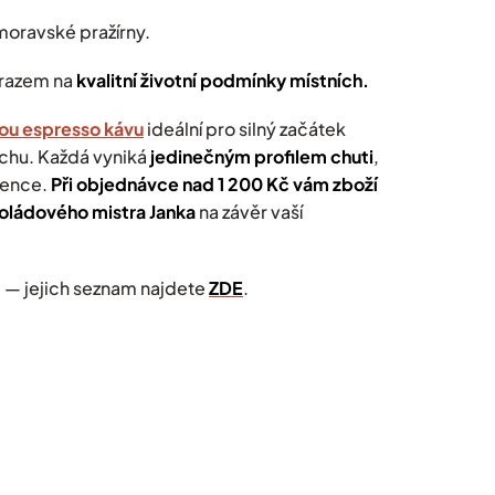
moravské pražírny.
razem na
kvalitní životní podmínky místních.
kou espresso kávu
ideální pro silný začátek
chu. Každá vyniká
jedinečným profilem chuti
,
rence.
Při objednávce nad 1 200 Kč vám zboží
oládového mistra Janka
na závěr vaší
 — jejich seznam najdete
ZDE
.