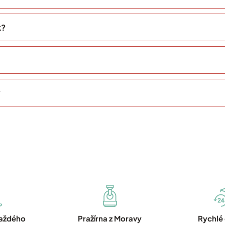
k?
?
každého
Pražírna z Moravy
Rychlé