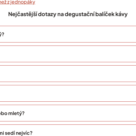
než z jednopáky
Nejčastější dotazy na degustační balíček kávy
ý?
nebo mletý?
i sedí nejvíc?