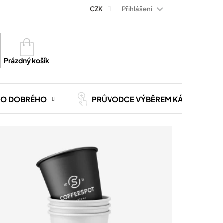
Přihlášení
Magazín Kávoviny
Blog
CZK
Kontakt
Kariéra
Nákupní
košík
Prázdný košík
CO DOBRÉHO
PRŮVODCE VÝBĚREM KÁVY