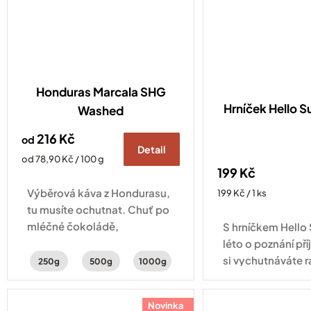
Honduras Marcala SHG
Hrníček Hello
Washed
216 Kč
od
Detail
Měrná
od 78,90 Kč / 100 g
199 Kč
cena:
Výběrová káva z Hondurasu,
Měrná
199 Kč / 1 ks
cena:
tu musíte ochutnat. Chuť po
mléčné čokoládě,
S hrníčkem Hell
peckovinách s jemnou
léto o poznání pří
aciditou.
si vychutnáváte r
250g
500g
1000g
cappuccino na b
odpolední filtrov
Novinka
zahradě nebo veče