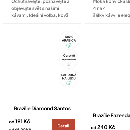
Ochutnávejte, poznávejte a
Moka konvička Bi
objevujte svět s našimi
4 na 4
kávami. Ideální volba, když
šálky kávy je ele
se nemůžete rozhodnout!
tradičním osmih
a v hliníkovém pr
100%
nikdy...
Arabica
Tip
Akce
Brazílie Diamond Santos
Brazílie Fazenda
191 Kč
od
Detail
240 Kč
od
Měrná
od 65,90 Kč