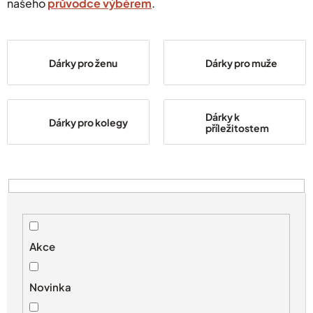
našeho
průvodce výběrem
.
Dárky pro ženu
Dárky pro muže
Dárky k
Dárky pro kolegy
příležitostem
V
ý
p
i
s
Akce
p
r
Novinka
o
d