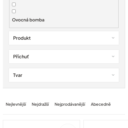
u
k
t
Ovocná bomba
ů
Produkt
Příchuť
Tvar
Ř
a
Nejlevnější
Nejdražší
Nejprodávanější
Abecedně
z
e
n
í
100%