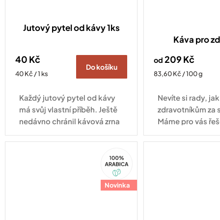
Jutový pytel od kávy 1ks
Káva pro zd
40 Kč
209 Kč
od
Do košíku
Měrná
Měrná
40 Kč / 1 ks
83,60 Kč / 100 g
cena:
cena:
Každý jutový pytel od kávy
Nevíte si rady, j
má svůj vlastní příběh. Ještě
zdravotníkům za 
nedávno chránil kávová zrna
Máme pro vás řeš
při jejich cestě z plantáže do
pražírny, dnes může najít
100%
nové využití u vás doma.
Arabica
Díky...
Novinka