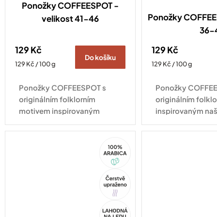
Ponožky COFFEESPOT -
Ponožky COFFEES
velikost 41-46
36-
129 Kč
129 Kč
Do košíku
Měrná
Měrná
129 Kč / 100 g
129 Kč / 100 g
cena:
cena:
Ponožky COFFEESPOT s
Ponožky COFFEE
originálním folklorním
originálním folk
motivem inspirovaným
inspirovaným naš
naší espresso směsí Ta naša
směsí Ta naša ne
nekyselá dodají šmrnc
šmrnc každému ou
100%
každému outfitu a potěší
všechny, kdo si 
Arabica
všechny, kdo si...
neumí...
Tip
Akce