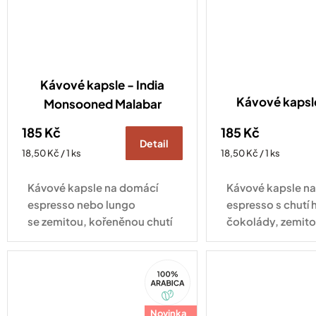
Kávové kapsle - India
Kávové kaps
Monsooned Malabar
185 Kč
185 Kč
Detail
Měrná
Měrná
18,50 Kč / 1 ks
18,50 Kč / 1 ks
cena:
cena:
Kávové kapsle na domácí
Kávové kapsle n
espresso nebo lungo
espresso s chutí 
se zemitou, kořeněnou chutí
čokolády, zemito
plnou hořké čokolády
jemným kouřový
a mandlí. Kompatibilní se
Kompatibilní se 
100%
všemi druhy kávovarů
kávovarů standa
Arabica
standardu Nespresso
Original
Original
Novinka