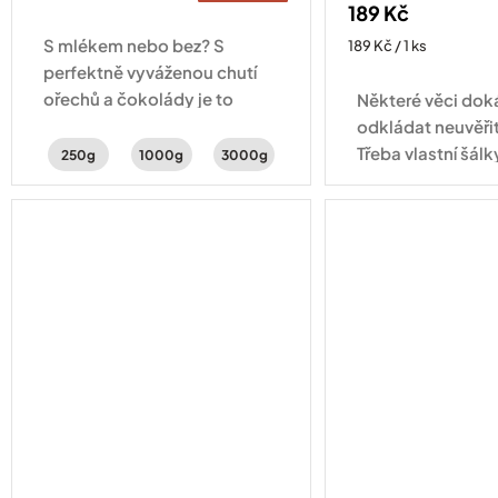
189 Kč
cena:
S mlékem nebo bez? S
Měrná
189 Kč / 1 ks
cena:
perfektně vyváženou chutí
ořechů a čokolády je to
Některé věci do
jedno – lahodná je pořád
odkládat neuvěři
stejně.
Třeba vlastní šálk
250g
1000g
3000g
tady! Šálek na e
objemu 60 ml se 
aby vaše espress
přesně...