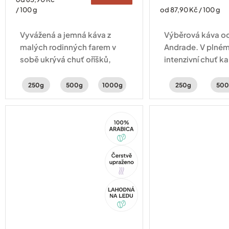
cena:
Měrná
/ 100 g
od 87,90 Kč / 100 g
cena:
Vyvážená a jemná káva z
Výběrová káva od
malých rodinných farem v
Andrade. V plném 
sobě ukrývá chuť oříšků,
intenzivní chuť k
čokolády a sušeného ovoce.
perníku a lískovýc
250g
500g
1000g
250g
500
100%
Arabica
Tip
Akce