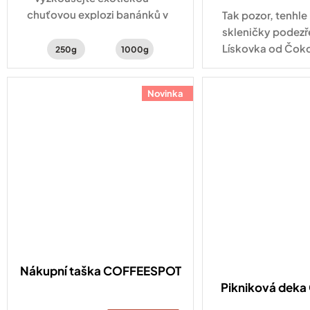
chuťovou explozi banánků v
Tak pozor, tenhle
čokoládě, červeného
skleničky podezře
pomeranče a kakaa
Lískovka od Čok
250g
1000g
JANEK obsahuje 7
vybraných lískový
Novinka
kvalitní kakao, 
a...
Nákupní taška COFFEESPOT
Pikniková dek