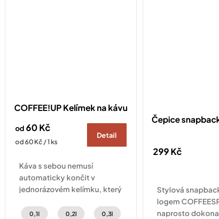
COFFEE!UP Kelímek na kávu
Čepice snapba
60 Kč
od
Detail
Měrná
od 60 Kč / 1 ks
299 Kč
cena:
Káva s sebou nemusí
automaticky končit v
jednorázovém kelímku, který
Stylová snapback
pak skončí v odpadkovém
logem COFFEESP
koši. COFFEE!UP kelímek na
naprosto dokon
0,1l
0,2l
0,3l