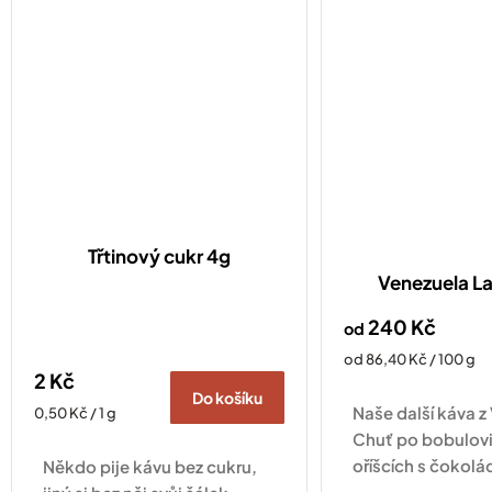
Třtinový cukr 4g
Venezuela L
240 Kč
od
Měrná
od 86,40 Kč / 100 g
2 Kč
cena:
Do košíku
Naše další káva z
Měrná
0,50 Kč / 1 g
cena:
Chuť po bobulovi
oříšcích s čokol
Někdo pije kávu bez cukru,