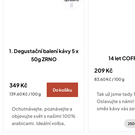
1. Degustační balení kávy 5 x
14 let CO
50g ZRNO
209 Kč
Měrná
83,60 Kč / 100 g
349 Kč
cena:
Do košíku
Tak už jsme tady 1
Měrná
139,60 Kč / 100 g
cena:
Oslavujte s námi!
směs kávy vás za
Ochutnávejte, poznávejte a
po kávových plan
objevujte svět s našimi 100%
Hondurasu a Brazí
arabicami. Ideální volba,
250
když se nemůžete