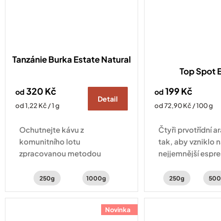
Tanzánie Burka Estate Natural
Top Spot 
320 Kč
199 Kč
od
od
Detail
Měrná
Měrná
od 1,22 Kč / 1 g
od 72,90 Kč / 100 g
cena:
cena:
Ochutnejte kávu z
Čtyři prvotřídní 
komunitního lotu
tak, aby vzniklo 
zpracovanou metodou
nejjemnější espre
natural, nabízející svěží chuť
sladké chuti ucít
lesního ovoce, ibišku a
a kakaové tóny.
250g
1000g
250g
500
vanilky.
Novinka