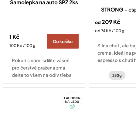
Samolepka na auto SPZ 2ks
STRONG – es
209 Kč
od
Měrná
od 74 Kč / 100 g
1 Kč
cena:
Do košíku
Silná chuť, ale b
Měrná
100 Kč / 100 g
cena:
crema. Ideál na 
espresso s chutí 
Pokud s námi sdílíte vášeň
čokolády, zemito
pro čerstvě pražená zrna,
jemným kouřový
dejte to všem na odiv třeba
250g
právě naší minimalistickou
samolepkou. Samolepka na
Akce
auto na rámeček SPZ je
drobnost, která...