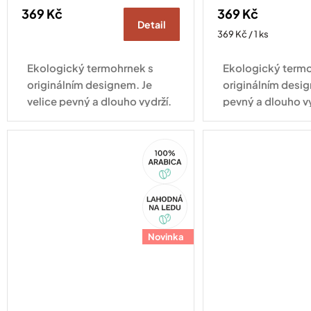
369 Kč
369 Kč
Detail
Měrná
369 Kč / 1 ks
cena:
Ekologický termohrnek s
Ekologický termo
originálním designem. Je
originálním desig
velice pevný a dlouho vydrží.
pevný a dlouho v
Vhodný pro každodenní
pro každodenní vy
využití.
100%
Arabica
Akce
Novinka