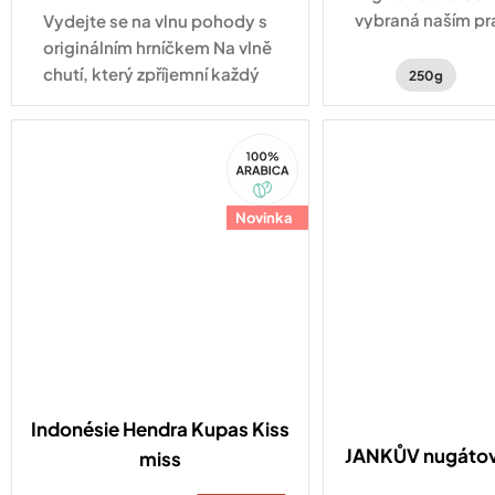
vybraná naším pr
Vydejte se na vlnu pohody s
Indonésii.
originálním hrníčkem Na vlně
chutí, který zpříjemní každý
250g
okamžik s vaším oblíbeným
nápojem.
100%
Arabica
Novinka
Indonésie Hendra Kupas Kiss
JANKŮV nugátov
miss