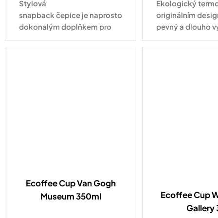
Stylová
Ekologický termo
snapback čepice je naprosto
originálním desig
dokonalým doplňkem pro
pevný a dlouho v
každodenní nošení. Tahle
pro každodenní vy
varianta ve vyletněném
kabátku s nápisem Hello
Summer zaujme na první...
Ecoffee Cup Van Gogh
Ecoffee Cup Wi
Museum 350ml
Gallery