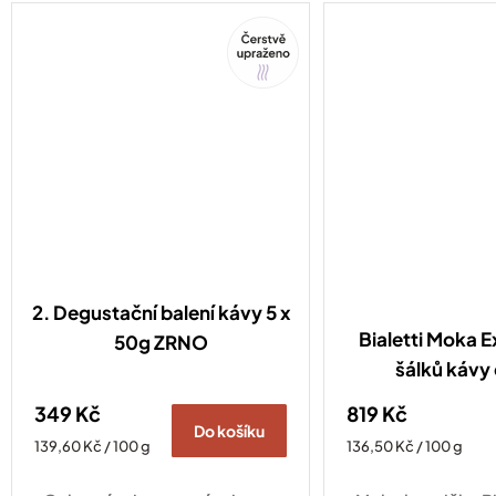
rozhodnout!
Tip
2. Degustační balení kávy 5 x
Bialetti Moka E
50g ZRNO
šálků kávy
349 Kč
819 Kč
Do košíku
Měrná
Měrná
139,60 Kč / 100 g
136,50 Kč / 100 g
cena:
cena: