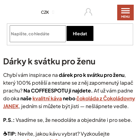
Přejít
na
CZK
obsah
Hledat
Dárky k svátku pro ženu
Chybí vám inspirace na
dárek pro k svátku pro ženu
,
který 100% potěší a nestane se z něj zapomenutý lapač
prachu?
Na COFFEESPOTU ji najdete.
Ať už vám padne
do oka
naše
kvalitní káva
nebo
čokoláda z Čokoládovny
JANEK
, jedním si můžete být jisti — nešlápnete vedle.
P.S.:
Vsadíme se, že neodoláte a objednáte i pro sebe.
☕️TIP:
Nevíte, jakou kávu vybrat? Vyzkoušejte