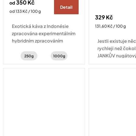
350 Kč
od
Detail
Měrná
od 133 Kč / 100 g
329 Kč
cena:
Exotická káva z Indonésie
Měrná
131,60 Kč / 100 g
cena:
zpracována experimentálním
hybridním zpracováním
Jestli existuje něc
natural a washed . Šálek
rychleji než čokol
kávy s chutí šťavnatého kiwi,
JANKŮV nugátový
250g
1000g
hrozinek a třtinového cukru.
skleničce na vás
tříbarevný arašíd
kterém se střídají.