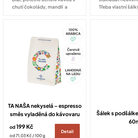
chutí čokolády, mandlí a
Třeba vlastní šálk
sušeného ovoce.
tady! Některé věci
trochu víc prosto
100%
cappuccino. A př
Arabica
Tip
Akce
TA NAŠA nekyselá – espresso
Šálek s podšálk
směs vyladěná do kávovaru
60
199 Kč
od
Detail
Měrná
od 71,03 Kč / 100 g