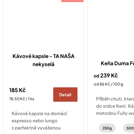
Kávové kapsle - TA NAŠA
Keňa Duma F
nekyselá
239 Kč
od
Měrná
od 86 Kč / 100 g
185 Kč
cena:
Detail
Příběh chuti, kte
Měrná
18,50 Kč / 1 ks
cena:
do srdce Keni. K
metodou Fully wa
Kávové kapsle na domácí
ostružin, černého
espresso nebo lungo
jasmínu.
s perfektně vyváženou
250g
500