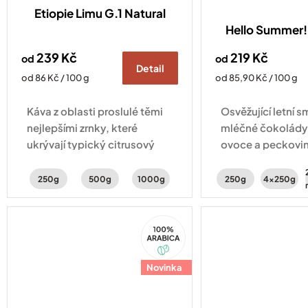
Etiopie Limu G.1 Natural
Hello Summer! 
239 Kč
219 Kč
od
od
Detail
Měrná
Měrná
od 86 Kč / 100 g
od 85,90 Kč / 100 g
cena:
cena:
Káva z oblasti proslulé těmi
Osvěžující letní s
nejlepšími zrnky, které
mléčné čokolády
ukrývají typický citrusový
ovoce a peckovin
profil. Svěžest doplňují tóny
Vyberte si ze 2 r
peckovin a karamelu.
250g
500g
1000g
250g
4x250g
100%
Arabica
Novinka