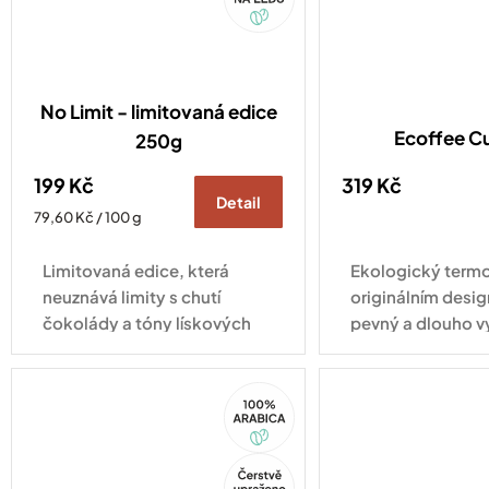
No Limit - limitovaná edice
Ecoffee C
250g
199 Kč
319 Kč
Detail
Měrná
79,60 Kč / 100 g
cena:
Limitovaná edice, která
Ekologický termo
neuznává limity s chutí
originálním desig
čokolády a tóny lískových
pevný a dlouho v
oříšků.
pro každodenní vy
100%
Arabica
Tip