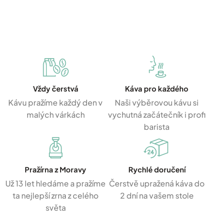
Vždy čerstvá
Káva pro každého
Kávu pražíme každý den v
Naši výběrovou kávu si
malých várkách
vychutná začátečník i profi
barista
Pražírna z Moravy
Rychlé doručení
Už 13 let hledáme a pražíme
Čerstvě upražená káva do
ta nejlepší zrna z celého
2 dní na vašem stole
světa