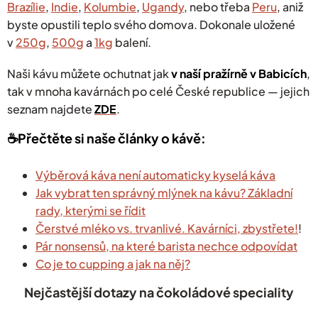
Brazílie
,
Indie
,
Kolumbie
,
Ugandy
, nebo třeba
Peru
, aniž
byste opustili teplo svého domova. Dokonale uložené
v
250g
,
500g
a
1kg
balení.
Naši kávu můžete ochutnat jak
v naší pražírně v Babicích
,
tak v mnoha kavárnách po celé České republice — jejich
seznam najdete
ZDE
.
☕️Přečtěte si naše články o kávě:
Výběrová káva není automaticky kyselá káva
Jak vybrat ten správný mlýnek na kávu? Základní
rady, kterými se řídit
Čerstvé mléko vs. trvanlivé. Kavárníci, zbystřete!
!
Pár nonsensů, na které barista nechce odpovídat
Co je to cupping a jak na něj?
Nejčastější dotazy na čokoládové speciality