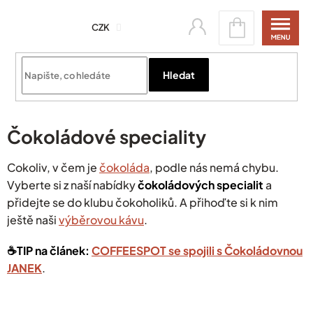
Přejít
Nákupní
na
CZK
košík
obsah
Přihlásit se
Hledat
Čokoládové speciality
Cokoliv, v čem je
čokoláda
, podle nás nemá chybu.
Vyberte si z naší nabídky
čokoládových specialit
a
přidejte se do klubu čokoholiků. A přihoďte si k nim
ještě naši
výběrovou kávu
.
☕️TIP na článek:
COFFEESPOT se spojili s Čokoládovnou
JANEK
.