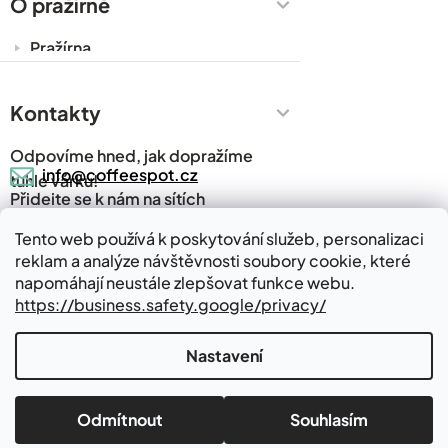
O pražírně
Obchodní podmínky
Pražírna
Ochrana osobních údajů
Cesty za kávou
Prodejny
Kontakty
Časté dotazy
Odpovíme hned, jak dopražíme
Kávový slovník
info@coffeespot.cz
tuhle várku!
Přidejte se k nám na sítích
Napsali o nás
Blog
Tento web používá k poskytování služeb, personalizaci
reklam a analýze návštěvnosti soubory cookie, které
Kde nás najdete
Kontakty
napomáhají neustále zlepšovat funkce webu.
https://business.safety.google/privacy/
Nastavení
Vytvořil Shoptet
Pražírna kávy v Babicích
Odmítnout
Souhlasím
Copyright 2026
Coffeespot.cz
. Všechna práva vyhrazena.
Babice 647