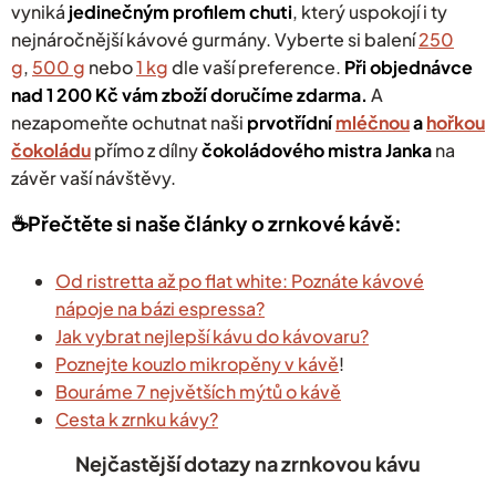
vyniká
jedinečným profilem chuti
, který uspokojí i ty
nejnáročnější kávové gurmány.
Vyberte si balení
250
g
,
500 g
nebo
1 kg
dle vaší preference.
Při objednávce
nad 1 200 Kč vám zboží doručíme zdarma
.
A
nezapomeňte ochutnat naši
prvotřídní
mléčnou
a
hořkou
čokoládu
přímo z dílny
čokoládového mistra Janka
na
závěr vaší návštěvy.
☕️Přečtěte si naše články o zrnkové kávě:
Od ristretta až po flat white: Poznáte kávové
nápoje na bázi espressa?
Jak vybrat nejlepší kávu do kávovaru?
Poznejte kouzlo mikropěny v kávě
!
Bouráme 7 největších mýtů o kávě
Cesta k zrnku kávy?
Nejčastější dotazy na zrnkovou kávu