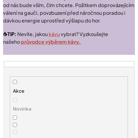
od nás bude vším, čím chcete. Požitkem doprovázejícím
válení na gauči, povzbuzení před náročnou poradou i
dávkou energie uprostřed výšlapu do hor.
☕️TIP:
Nevíte, jakou
kávu
vybrat? Vyzkoušejte
našeho
průvodce výběrem kávy.
V
ý
p
i
s
Akce
p
r
Novinka
o
d
u
k