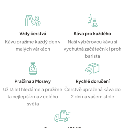
Vždy čerstvá
Káva pro každého
Kávu pražíme každý den v
Naši výběrovou kávu si
malých várkách
vychutná začátečník i profi
barista
Pražírna z Moravy
Rychlé doručení
Už 13 let hledáme a pražíme
Čerstvě upražená káva do
ta nejlepší zrna z celého
2 dní na vašem stole
světa