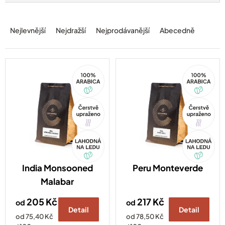
Ř
a
Nejlevnější
Nejdražší
Nejprodávanější
Abecedně
z
e
n
í
100%
100%
Arabica
Arabica
p
r
o
Tip
Tip
d
u
Akce
Akce
k
t
ů
India Monsooned
Peru Monteverde
Malabar
205 Kč
217 Kč
od
od
Detail
Detail
Měrná
Měrná
od 75,40 Kč
od 78,50 Kč