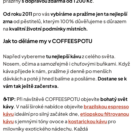
pražírny
s dopravou zdarma od 1 200 Kč
.
v
ý
Od roku 2011
pro vás
vybíráme a pražíme jen ta nejlepší
p
zrna
od pěstitelů, kterým 100% důvěřujeme s důrazem
i
s
na
kvalitní životní podmínky místních.
u
Jak to děláme my v COFFEESPOTU
Napřed vybereme
tu nejlepší kávu
z celého světa.
Nosem, očima a samozřejmě i chuťovými buňkami. Když
káva přijede k nám, pražíme ji denně po menších
dávkách a poté ji hned balíme a posíláme.
Dostane se k
vám tak ještě začerstva.
☕️TIP:
Při návštěvě COFFEESPOTU objevíte
bohatý svět
kávy
.
V naší široké nabídce objevíte
brazilskou espresso
kávu
ideální pro silný začátek dne,
etiopskou filtrovanou
kávu
s jemnými tóny ovoce a
kostarickou kávu
pro
milovníky exotického nádechu. Každá