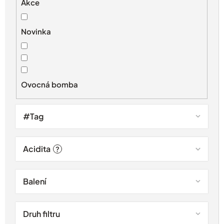
s
Akce
p
r
Novinka
o
d
u
k
t
Ovocná bomba
ů
#Tag
Acidita
?
Balení
Druh filtru