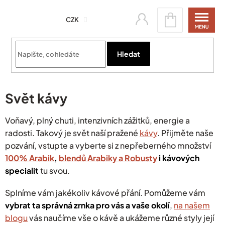
Přejít
Nákupní
na
CZK
košík
obsah
Přihlásit se
Hledat
Svět kávy
Voňavý, plný chuti, intenzivních zážitků, energie a
radosti. Takový je svět naší pražené
kávy
. Přijměte naše
pozvání, vstupte a vyberte si z nepřeberného množství
100% Arabik
,
blendů Arabiky a Robusty
i kávových
specialit
tu svou.
Splníme vám jakékoliv kávové přání. Pomůžeme vám
vybrat ta správná zrnka pro vás a vaše okolí
,
na našem
blogu
vás naučíme vše o kávě a ukážeme různé styly její