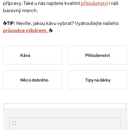
přípravy. Také u nás najdete kvalitní
příslušenství
i náš
barevný merch.
☕️TIP:
Nevíte, jakou kávu vybrat? Vyzkoušejte našeho
průvodce výběrem.
☕️
Káva
Příslušenství
Něco dobrého
Tipy na dárky
V
ý
p
i