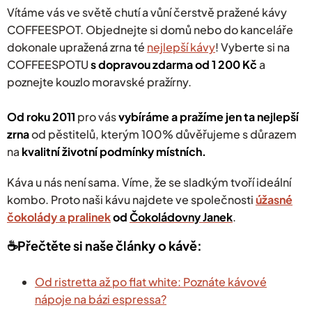
p
Vítáme vás ve světě chutí a vůní čerstvě pražené kávy
r
COFFEESPOT. Objednejte si domů nebo do kanceláře
v
dokonale upražená zrna té
nejlepší kávy
k
! Vyberte si na
y
COFFEESPOTU
s dopravou zdarma od 1 200 Kč
a
v
poznejte kouzlo moravské pražírny.
ý
p
i
Od roku 2011
pro vás
vybíráme a pražíme jen ta nejlepší
s
zrna
od pěstitelů, kterým 100% důvěřujeme s důrazem
u
na
kvalitní životní podmínky místních.
Káva u nás není sama. Víme, že se sladkým tvoří ideální
kombo. Proto naši kávu najdete ve společnosti
úžasné
čokolády a pralinek
od
Čokoládovny
Janek
.
☕️Přečtěte si naše články o kávě:
Od ristretta až po flat white: Poznáte kávové
nápoje na bázi espressa?