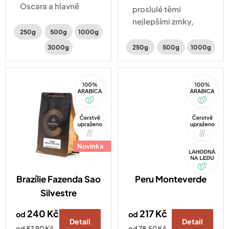
Oscara a hlavně
proslulé těmi
lahodně sladká
nejlepšími zrnky,
káva. V plném těle
250g
500g
1000g
které ukrývají
ucítíte intenzivní
typický citrusový
3000g
250g
500g
1000g
chuť čokolády,
profil. Svěžest
voňavý karamel a
doplňují tóny
sušené švestky.
100%
100%
peckovin a
Arabica
Arabica
karamelu.
Tip
Tip
Novinka
Akce
Brazílie Fazenda Sao
Peru Monteverde
Silvestre
240 Kč
217 Kč
od
od
Detail
Detail
Měrná
Měrná
od 87,90 Kč
od 78,50 Kč