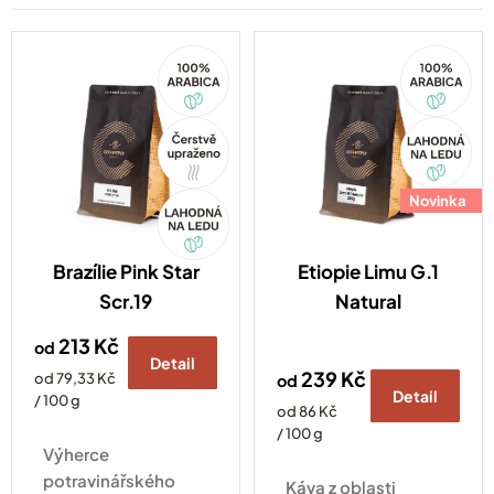
e
n
í
100%
100%
Arabica
Arabica
p
r
o
Tip
Akce
d
u
Akce
Novinka
k
t
ů
Brazílie Pink Star
Etiopie Limu G.1
Scr.19
Natural
213 Kč
od
Detail
239 Kč
Měrná
od 79,33 Kč
od
Detail
cena:
/ 100 g
Měrná
od 86 Kč
cena:
/ 100 g
Výherce
potravinářského
Káva z oblasti