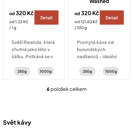
Washed
320 Kč
320 Kč
od
od
Detail
Detail
Měrná
Měrná
od 1,22 Kč
od 121,60 Kč
cena:
cena:
/ 1 g
/ 100 g
Svěží Rwanda, která
Promytá káva od
chutná jako léto v
burundských
šálku. Potkává se v
nadšenců - ideální
ní šťavnatá broskev,
na filtr. Chuť plná
pomeranč a jemný
citrusů, zralého
250g
1000g
250g
1000g
karamel.
ovoce a karamelu.
6
položek celkem
O
v
l
á
d
a
Svět kávy
c
í