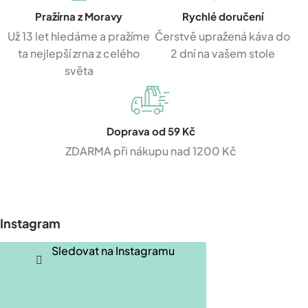
Pražírna z Moravy
Rychlé doručení
Už 13 let hledáme a pražíme
Čerstvě upražená káva do
ta nejlepší zrna z celého
2 dní na vašem stole
světa
Doprava od 59 Kč
ZDARMA při nákupu nad 1200 Kč
Z
á
p
Instagram
a
t
Sledovat na Instagramu
í