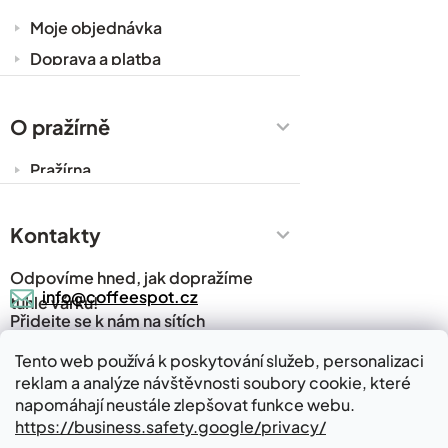
Moje objednávka
Doprava a platba
Káva do kanceláře
Zakázková výroba
O pražírně
Obchodní podmínky
Pražírna
Ochrana osobních údajů
Cesty za kávou
Prodejny
Kontakty
Časté dotazy
Odpovíme hned, jak dopražíme
Kávový slovník
info@coffeespot.cz
tuhle várku!
Přidejte se k nám na sítích
Napsali o nás
Blog
Tento web používá k poskytování služeb, personalizaci
reklam a analýze návštěvnosti soubory cookie, které
Kde nás najdete
Kontakty
napomáhají neustále zlepšovat funkce webu.
https://business.safety.google/privacy/