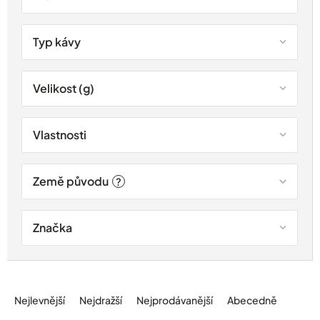
Typ kávy
Velikost (g)
Vlastnosti
Země původu
?
Značka
Ř
a
Nejlevnější
Nejdražší
Nejprodávanější
Abecedně
z