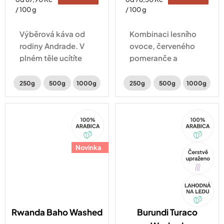
cena:
cena:
/ 100 g
/ 100 g
Výběrová káva od
Kombinaci lesního
rodiny Andrade. V
ovoce, červeného
plném těle ucítíte
pomeranče a
intenzivní chuť
karamelu má na
karamelu, perníku a
svědomí Alfonso
250g
500g
1000g
250g
500g
1000g
lískových oříšků.
Tejada. Odborník,
od kterého se učí
100%
100%
všichni místní
Arabica
Arabica
farmáři.
Novinka
Tip
Akce
Rwanda Baho Washed
Burundi Turaco