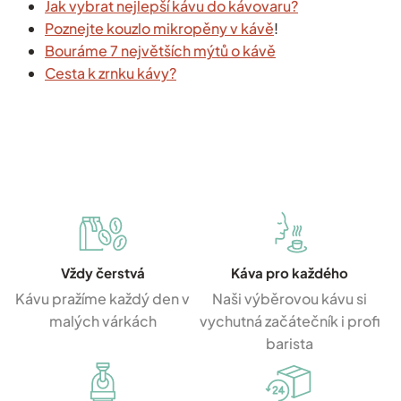
Jak vybrat nejlepší kávu do kávovaru?
Poznejte kouzlo mikropěny v kávě
!
Bouráme 7 největších mýtů o kávě
Cesta k zrnku kávy?
Vždy čerstvá
Káva pro každého
Kávu pražíme každý den v
Naši výběrovou kávu si
malých várkách
vychutná začátečník i profi
barista